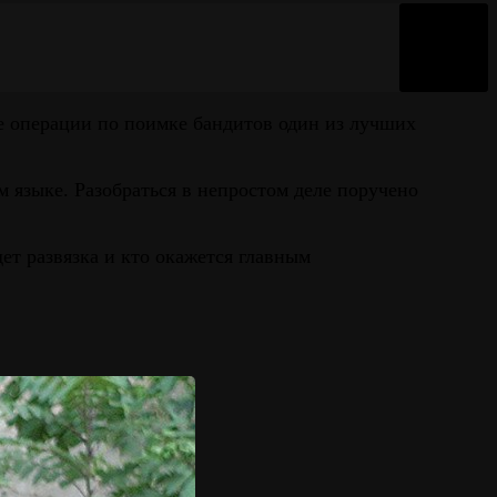
де операции по поимке бандитов один из лучших
 языке. Разобраться в непростом деле поручено
дет развязка и кто окажется главным