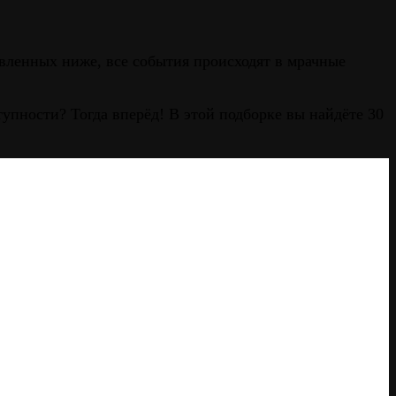
вленных ниже, все события происходят в мрачные
упности? Тогда вперёд! В этой подборке вы найдёте 30