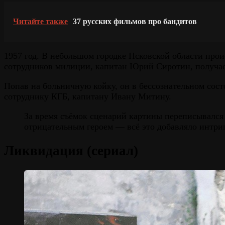
Читайте также
37 русских фильмов про бандитов
1957 год. В небольшом городке Псковской области про
сотрудников милиции, капитан Юрий Сиротин, получае
Попав на больничную койку, он в бессознательном сост
сотруднику КГБ, капитану Ивану Митину.
За время съёмок сценарий картины переписывался н
отрицательным героем — всё это добавляло интри
Ликвидация (сериал)