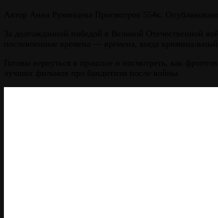
Автор
Анна Румянцева
Просмотров
554к.
Опубликован
За долгожданной победой в Великой Отечественной вой
послевоенные времена — времена, когда криминальный 
Готовы вернуться в прошлое и посмотреть, как фронтов
лучших фильмов про бандитизм после войны.