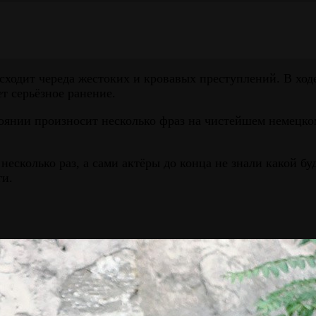
исходит череда жестоких и кровавых преступлений. В хо
т серьёзное ранение.
оянии произносит несколько фраз на чистейшем немецком
есколько раз, а сами актёры до конца не знали какой бу
ги.