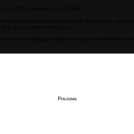
о
24.12.2021
Обновлено
22.02.2024
не последовала всеобщая амнистия. В картинах, предста
мир был на пике своего роста.
ые солдаты и офицеры давали отпор разгулявшейся прест
Реклама