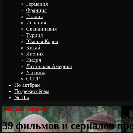
Германия
Франция
Италия
Испания
Скандинавия
Турция
Южная Корея
Китай
Япония
Индия
Латинская Америка
Украина
СССР
По актёрам
По режиссёрам
Netflix
Главная
»
Фильмы
39 фильмов и сериалов пр