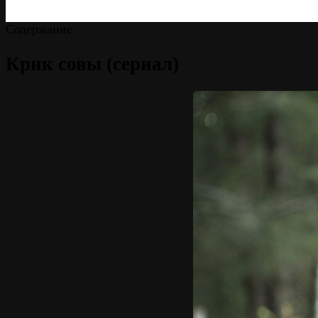
Содержание
Крик совы (сериал)