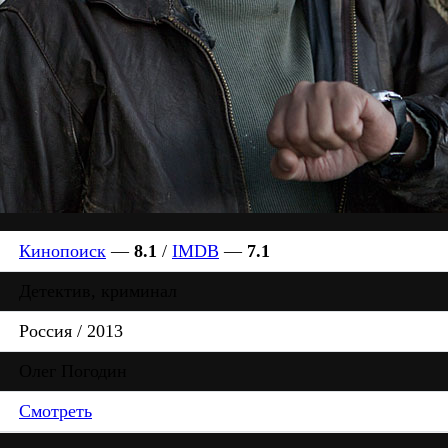
Кинопоиск
—
8.1
/
IMDB
—
7.1
Детектив, криминал
Россия / 2013
Олег Погодин
Смотреть