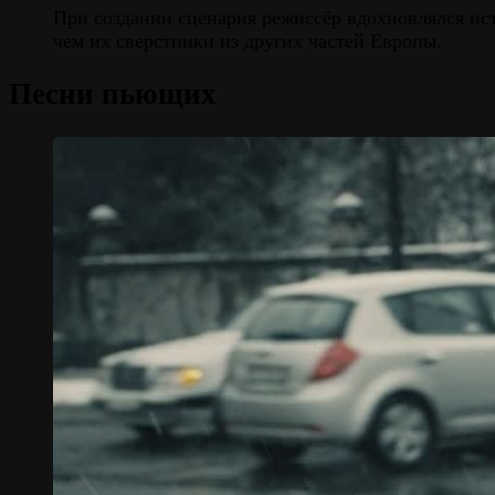
При создании сценария режиссёр вдохновлялся ист
чем их сверстники из других частей Европы.
Песни пьющих