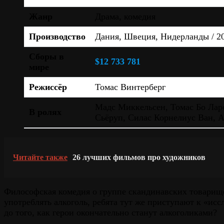
Жанр
Драма, комедия
Производство
Дания, Швеция, Нидерланды / 2
Сборы в
$12 733 781
мире
Режиссёр
Томас Винтерберг
Мадс Миккельсен, Томас Бо Лар
В ролях
Сьёруп, Силас Корнелиус Ван, 
Читайте также
26 лучших фильмов про художников
Философская комедия о группе скандинавских товарище
употреблять алкоголь, ребята тут же приступают к «ис
до того, как герои окончательно станут алкоголиками?