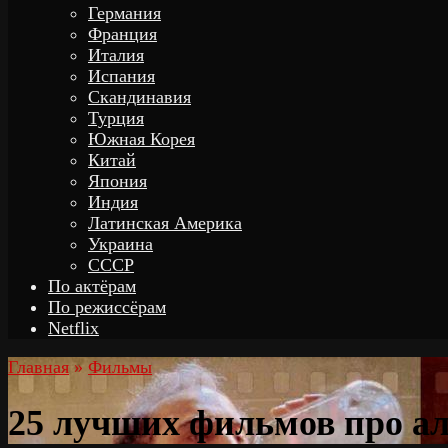
Германия
Франция
Италия
Испания
Скандинавия
Турция
Южная Корея
Китай
Япония
Индия
Латинская Америка
Украина
СССР
По актёрам
По режиссёрам
Netflix
Главная
»
Фильмы
25 лучших фильмов про а