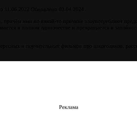
но
11.06.2022
Обновлено
03.04.2024
, причём ими по какой-то причине злоупотребляют предс
ывается в полном одиночестве и превращается в запойно
ресных и поучительных фильмов про алкоголиков, расс
Реклама