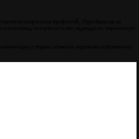
тавители творческих профессий. Пара бокалов за
го алкоголика, потерявшего все надежды на нормальную
казывающих о героях, ставших жертвами собственных