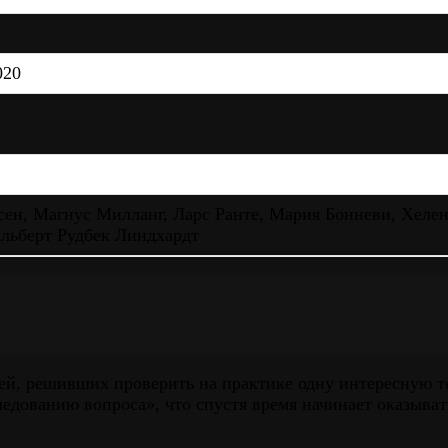
020
сен, Магнус Милланг, Ларс Ранте, Мария Бонневи, Хеле
Альберт Рудбек Линдхардт
й, решивших проверить на практике одну интересную те
следованию вопроса», что спустя время начинает оказыва