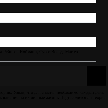
на Рейнгор Нойманн, Суссе Вольд, Магнус
орию. Узнав, что для счастья необходимо каждый день
ть влияние на их личные жизни. Подтвердится ли теория