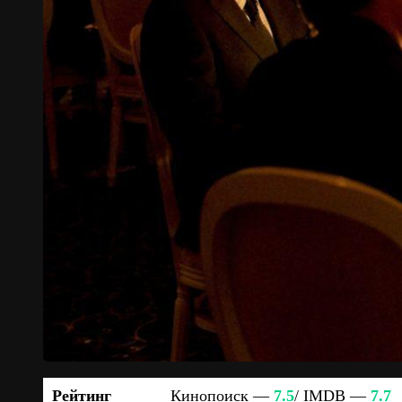
Рейтинг
Кинопоиск —
7.5
/ IMDB —
7.7