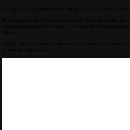
Автор
Анна Румянцева
Просмотров
22.5к.
Опубликова
Алкогольные напитки возникают в фильмах очень часто
ужином неожиданно приводят к тому, что человек оказ
жизнь.
Предлагаем Вашему вниманию коллекцию из самых инте
пагубных привычек.