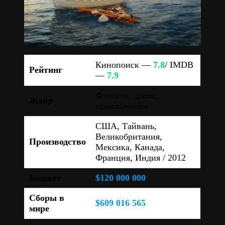
Кинопоиск —
7.8
/ IMDB
Рейтинг
—
7.9
Фэнтези, драма,
Жанр
приключения
США, Тайвань,
Великобритания,
Производство
Мексика, Канада,
Франция, Индия / 2012
Бюджет
$120 000 000
Сборы в
$609 016 565
мире