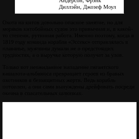
Андерсон, Фрэнк
Диллэйн, Джозеф Моул
Охота на китов довольно опасное занятие, но для
моряков китобойных судов это привычная и, в какой-
то степени, рутинная работа. Именно поэтому, когда в
1819 году команда корабля «Эссекс» отправлялась в
плаванье, мужчины думали не о предстоящих
трудностях, а о выручке которую получат за улов.
Только вот неожиданное нападение гигантского
кашалота-альбиноса превращает героев из бравых
охотников в беззащитных жертв. Ведь корабль
потоплен, а они сами вынуждены дрейфовать посреди
океана в спасательных шлюпках.