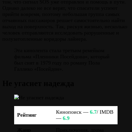
том, что сигнал SOS уже отправлен и помощь в пути.
Однако далеко не все верят, что спасатели успеют
прийти вовремя, поэтому небольшая группа самых
отчаянных пассажиров решает самостоятельно найти
выход на поверхность. Так, рискуя жизнью, несколько
человек отправляются исследовать разрушенные и
полузатопленные коридоры лайнера.
Эта кинолента стала третьим ремейком
фильма «Пленники Посейдона», который
был снят в 1979 году по роману Пола
Галлико «Посейдон».
Не угаснет надежда
Кинопоиск —
6.7
/ IMDB
Рейтинг
—
6.9
Жанр
Приключения, драма