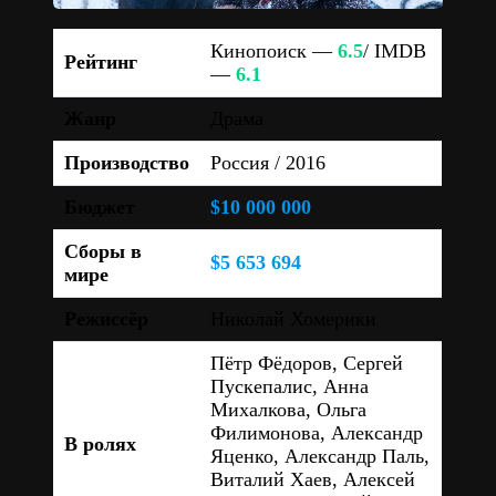
Кинопоиск —
6.5
/ IMDB
Рейтинг
—
6.1
Жанр
Драма
Производство
Россия / 2016
Бюджет
$10 000 000
Сборы в
$5 653 694
мире
Режиссёр
Николай Хомерики
Пётр Фёдоров, Сергей
Пускепалис, Анна
Михалкова, Ольга
Филимонова, Александр
В ролях
Яценко, Александр Паль,
Виталий Хаев, Алексей