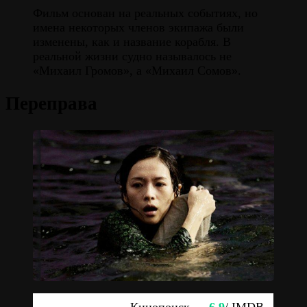
Фильм основан на реальных событиях, но
имена некоторых членов экипажа были
изменены, как и название корабля. В
реальной жизни судно называлось не
«Михаил Громов», а «Михаил Сомов».
Переправа
Кинопоиск —
6.9
/ IMDB