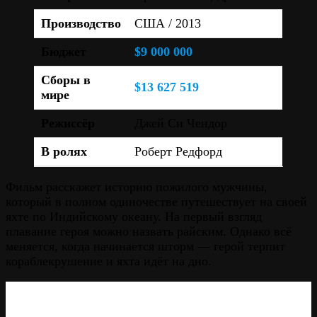
Производство
США / 2013
Бюджет
$9 000 000
Сборы в
$13 627 519
мире
Режиссёр
Джей Си Чендор
В ролях
Роберт Редфорд
Фильм расскажет историю пожилого мужчины,
который в полном одиночестве путешествует на своей
яхте по Индийскому океану. На первый взгляд
плавание героя можно назвать райским. Однако всё
меняется, когда начинается шторм — герой терпит
кораблекрушение и яхта идёт на дно.