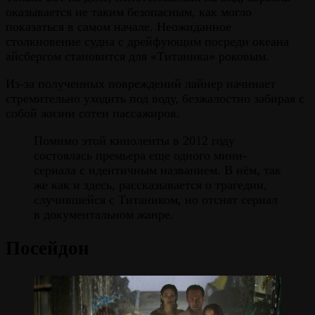
оказывается не таким безопасным, как могло
показаться в самом начале. Неожиданное
столкновение судна с дрейфующим посреди океана
айсбергом становится для «Титаника» роковым.
Из-за полученных повреждений лайнер начинает
стремительно уходить под воду, безжалостно забирая с
собой жизни сотен пассажиров.
Помимо этой киноленты в 2012 году
состоялась премьера еще одного мини-
сериала с идентичным названием. В нём, так
же как и здесь, рассказывается о трагедии,
случившейся с Титаником, но отснят сериал
в документальном жанре.
Посейдон