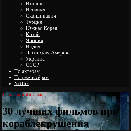
Италия
Испания
Скандинавия
Турция
Южная Корея
Китай
Япония
Индия
Латинская Америка
Украина
СССР
По актёрам
По режиссёрам
Netflix
Главная
»
Фильмы
30 лучших фильмов про
кораблекрушения