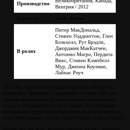
Великобритания, Канада,
Производство
Венгрия / 2012
Режиссёр
Джон Джонс
Питер МакДональд,
Стивен Уоддингтон, Глен
Блэкхолл, Рут Брэдли,
Джорджия МакКатчен,
В ролях
Антонио Магро, Пердита
Викс, Стивен Кэмпбелл
Мур, Дженна Коулман,
Лайнас Роуч
1912 год. Крупнейший пассажирский лайнер под
названием «Титаник» принимает на свой борт две
тысячи пассажиров, из самых разных социальных
слоев, и отправляется в своё первое путешествие.
Громадному судну предстоит пройти долгий путь из
порта британского города Саутгемптон до Нью-Йорка.
Только вот на деле, непотопляемый на вид, корабль