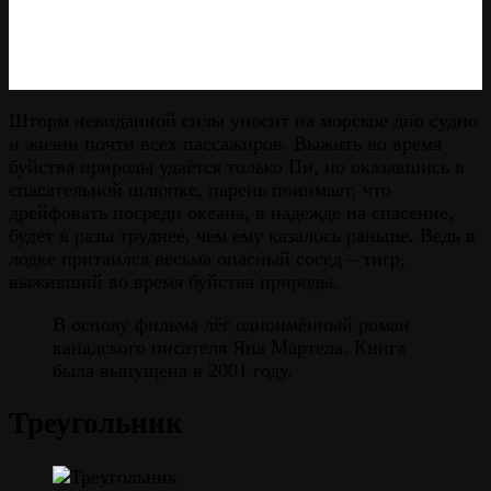
Шторм невиданной силы уносит на морское дно судно
и жизни почти всех пассажиров. Выжить во время
буйства природы удаётся только Пи, но оказавшись в
спасательной шлюпке, парень понимает, что
дрейфовать посреди океана, в надежде на спасение,
будет в разы труднее, чем ему казалось раньше. Ведь в
лодке притаился весьма опасный сосед – тигр,
выживший во время буйства природы.
В основу фильма лёг одноимённый роман
канадского писателя Яна Мартела. Книга
была выпущена в 2001 году.
Треугольник