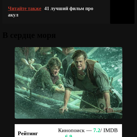
Читайте также
41 лучший фильм про
акул
В сердце моря
Кинопоиск —
7.2
/ IMDB
Рейтинг
—
6.9