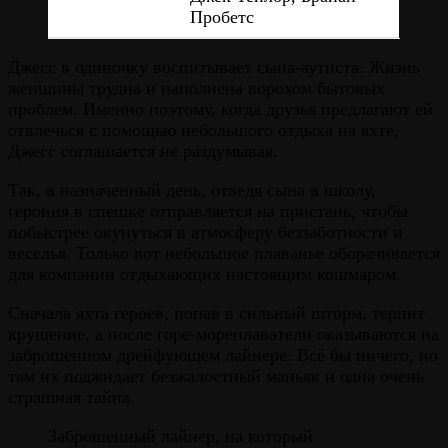
Пробетс
Джесс в одиночку воспитывает сына-аутиста. Жизнь
женщины трудна и наполнена ворохом бытовых
проблем. Именно поэтому, когда друзья предлагают ей
отвлечься с помощью небольшого отдыха на яхте,
Джесс соглашается не раздумывая.
Так, в назначенный день, отведя сына в школу,
героиня в спешке отправляется на пристань, чтобы
побыстрее окунуться в атмосферу беззаботности и
веселья. Только вот небольшое плаванье оборачивается
для компании отдыхающих настоящим кошмаром.
Сначала яхта героев, попав в сильный шторм, терпит
крушение, а после горе-мореплаватели оказываются на
заброшенном дрейфующем лайнере. Всё бы ничего, но
там их поджидает безжалостный маньяк и одна очень
страшная тайна.
Заброшенный лайнер, на который