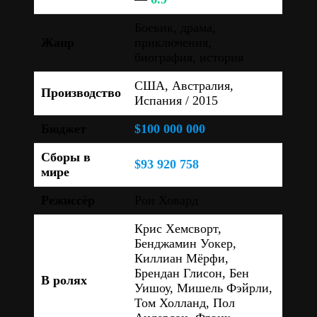
Боевик, драма,
Жанр
приключения,
биография, история
США, Австралия,
Производство
Испания / 2015
Бюджет
$100 000 000
Сборы в
$93 920 758
мире
Режиссёр
Рон Ховард
Крис Хемсворт,
Бенджамин Уокер,
Киллиан Мёрфи,
Брендан Глисон, Бен
В ролях
Уишоу, Мишель Фэйрли,
Том Холланд, Пол