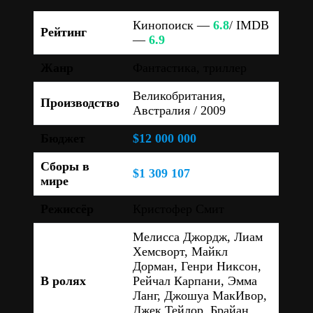
Кинопоиск —
6.8
/ IMDB
Рейтинг
—
6.9
Жанр
Фантастика, триллер
Великобритания,
Производство
Австралия / 2009
Бюджет
$12 000 000
Сборы в
$1 309 107
мире
Режиссёр
Кристофер Смит
Мелисса Джордж, Лиам
Хемсворт, Майкл
Дорман, Генри Никсон,
В ролях
Рейчал Карпани, Эмма
Ланг, Джошуа МакИвор,
Джек Тейлор, Брайан