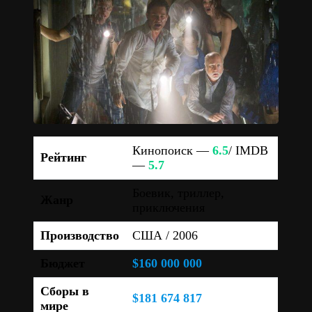
Кинопоиск —
6.5
/ IMDB
Рейтинг
—
5.7
Боевик, триллер,
Жанр
приключения
Производство
США / 2006
Бюджет
$160 000 000
Сборы в
$181 674 817
мире