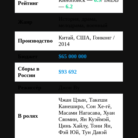
Рейтинг
—
6.2
История, драма,
Жанр
мелодрама, военный
Китай, США, Гонконг /
Производство
2014
Бюджет
$65 000 000
Сборы в
$93 692
России
Режиссёр
Джон Ву
Чжан Цзыи, Такеши
Канеширо, Сон Хе-гё,
Масами Нагасава, Хуан
В ролях
Сяомин, Ян Куэймэй,
Цинь Хайлу, Тони Ян,
Фэй Юй, Тун Давэй