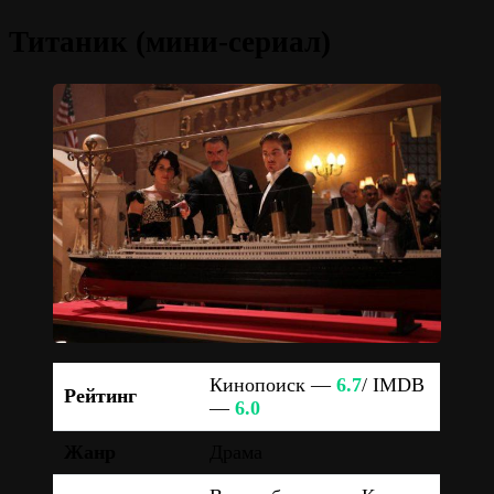
Титаник (мини-сериал)
Кинопоиск —
6.7
/ IMDB
Рейтинг
—
6.0
Жанр
Драма