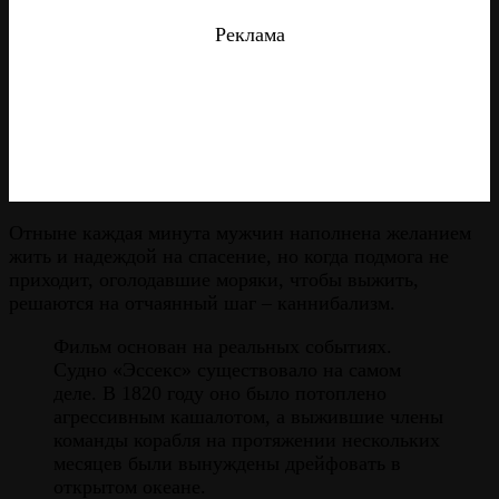
Реклама
Отныне каждая минута мужчин наполнена желанием
жить и надеждой на спасение, но когда подмога не
приходит, оголодавшие моряки, чтобы выжить,
решаются на отчаянный шаг – каннибализм.
Фильм основан на реальных событиях.
Судно «Эссекс» существовало на самом
деле. В 1820 году оно было потоплено
агрессивным кашалотом, а выжившие члены
команды корабля на протяжении нескольких
месяцев были вынуждены дрейфовать в
открытом океане.