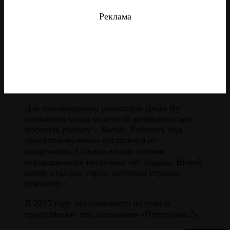
Реклама
Для голливудского режиссёра Джон Ву
кинолента стала отличной возможностью
посетить родину – Китай. Работать над
проектом мужчина согласился не
раздумывая. Однако начало съёмок
откладывалось несколько лет подряд. Виной
всему стал рак горла, которым страдал
режиссёр.
В 2015 году эта кинолента получила
продолжение под названием «Переправа 2».