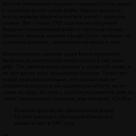
Жители небольшого портового городка Глостер живут
в основном за счёт ловли рыбы. Однако далеко не
всегда морякам удаётся вернуться домой с хорошим
уловом. Вот и осень 1991 года вышла неудачной.
Выручка с выловленной рыбы не смогла не только
принести команде корабля «Андре Гейл» прибыли, но
и покрыть расходов, затраченных на выход в море.
Именно поэтому капитан судна Билли предлагает
матросам до наступления зимы сходить в ещё один
рейс. Так, рыбаки вновь выходят в открытый океан, и
на этот раз их улов оказывается богатым. Только вот
вскоре мужчины понимают, что водная гладь не
собирается отпускать ни подаренную добычу, ни их
самих на сушу. На пути у корабля поднимается один из
самых смертоносных ураганов, имя которому «Грейс».
В основу фильма лёг одноимённый роман.
Он был написан Себастьяном Юнгером и
вышел в свет в 1997 году.