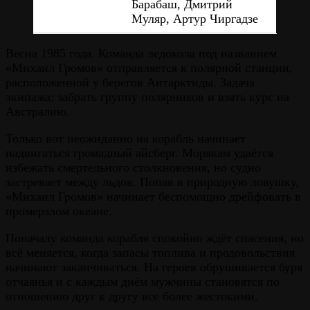
Барабаш, Дмитрий
Муляр, Артур Чиргадзе
Весна 1985 года. Команда ледокола под названием
«Михаил Громов» отправляется к полярной станции,
расположенной у берегов Антарктиды. Задача
экипажа: забрать группу полярников и взять курс на
Австралию.
Только вот неожиданно на корабль начинает
надвигаться громадный айсберг. Морякам удаётся
избежать смертельного столкновения, но судно
застревает между льдов. Попав в природную ловушку,
«Михаил Громов» начинает беспомощно дрейфовать в
промерзлом океане.
Поначалу команда корабля спокойно ждёт спасения, но
всё меняется, когда запасы топлива и продовольствия
начинают заканчиваться. На героев обрушивается буря
отчаянья и с каждым днём мужчины становятся по
отношению друг к другу все более жестокими.