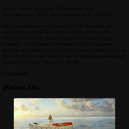
Автор
Анна Румянцева
Просмотров
53к.
Опубликовано
26.02.2022
Обновлено
01.04.2024
Представляем вашему вниманию 30 фильмов про
кораблекрушения. В каждой киноленте из этого
списка вы найдёте безвыходные ситуации, страх,
отчаяние и непомерное желание жить. Страшные
штормы и ураганы будут уносить самые разные суда ко
дну, обрекая их пассажиров на мучительное ожидание
помощи посреди открытого океана.
Содержание
Жизнь Пи