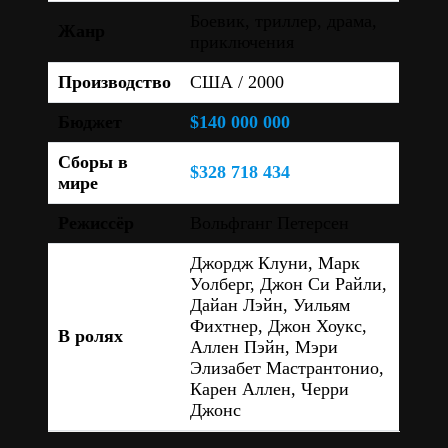
Боевик, триллер, драма,
Жанр
приключения
Производство
США / 2000
Бюджет
$140 000 000
Сборы в
$328 718 434
мире
Режиссёр
Вольфганг Петерсен
Джордж Клуни, Марк
Уолберг, Джон Си Райли,
Дайан Лэйн, Уильям
Фихтнер, Джон Хоукс,
В ролях
Аллен Пэйн, Мэри
Элизабет Мастрантонио,
Карен Аллен, Черри
Джонс