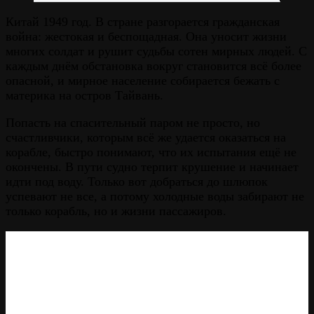
Китай 1949 год. В стране разгорается гражданская
война: жестокая и беспощадная. Она уносит жизни
многих солдат и рушит судьбы сотен мирных людей. С
каждым днём обстановка вокруг становится всё более
опасной, и мирное население собирается бежать с
материка на остров Тайвань.
Попасть на спасительный паром не просто, но
счастливчики, которым всё же удается оказаться на
корабле, быстро понимают, что их испытания ещё не
окончены. В пути судно терпит крушение и начинает
идти под воду. Только вот добраться до шлюпок
успевают не все, а потому холодные воды забирают не
только корабль, но и жизни пассажиров.