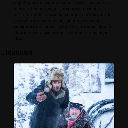
перебираются герои, после того, как их яхта
окончательно уходит под воду, назван в
честь полубога повелевающего ветрами. Он
(полубог) относится к древнегреческой
мифологии и носит имя Эол, а также Эолай.
Лайнер же называется – Aeolus в переводе
Эол.
Ледокол