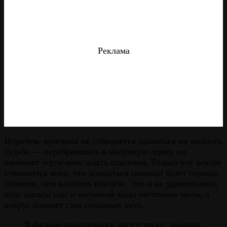
Реклама
Впрочем, мужчина не собирается сдаваться на милость
судьбе — перебравшись в надувную лодку, он
начинает терпеливо ждать спасения. Только вот вскоре
становится ясно, что дождаться помощи будет гораздо
сложнее, чем казалось вначале. Это и не удивительно,
ведь запасы еды и питьевой воды ничтожно малы, а
вокруг плавает стая голодных акул.
В фильме практически отсутствуют диалоги,