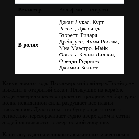
Режиссёр
Вольфганг Петерсен
Джош Лукас, Курт
Рассел, Джасинда
Бэрретт, Ричард
Дрейфусс, Эмми Россам,
В ролях
Миа Маэстро, Майк
Фогель, Кевин Диллон,
Фредди Родригес,
Джимми Беннетт
Канун нового года. Пассажирский лайнер «Посейдон»
выходит в открытый океан. Плывущие на корабле
люди намерены весело провести праздник на борту, но
волна невиданной силы разрушает все планы
пассажиров. Дело в том, что бушующая стихия с
лёгкостью переворачивает судно вверх дном и сотни
людей оказываются в смертельной ловушке.
Капитану удаётся успокоить выживших известием о