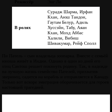
Режиссёр
Энг Ли
Сурадж Шарма, Ирфан
Кхан, Аюш Тандон,
Гаутам Белур, Адиль
В ролях
Хуссэйн, Табу, Аяан
Кхан, Мохд Аббас
Халили, Вибиш
Шивакумар, Рейф Сполл
Пи Патель – сын владельца зоопарка. Вместе с семьёй
юноша живёт в Индии. Однако в один из дней его
отец Сантош решает покинуть родину. Так, в надежде
на лучшую жизнь семейство Пателей, прихватив
зверинец, садится на корабль и отправляется в Канаду.
Только вот вскоре эмиграция оборачивается для героев
настоящей трагедией.