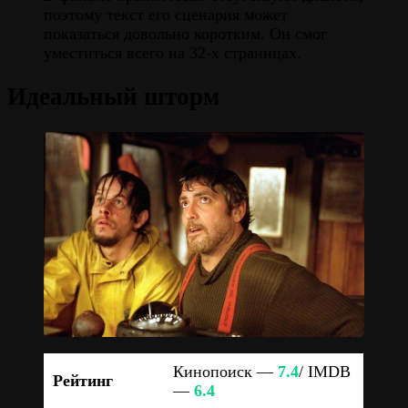
поэтому текст его сценария может
показаться довольно коротким. Он смог
уместиться всего на 32-х страницах.
Идеальный шторм
Кинопоиск —
7.4
/ IMDB
Рейтинг
—
6.4