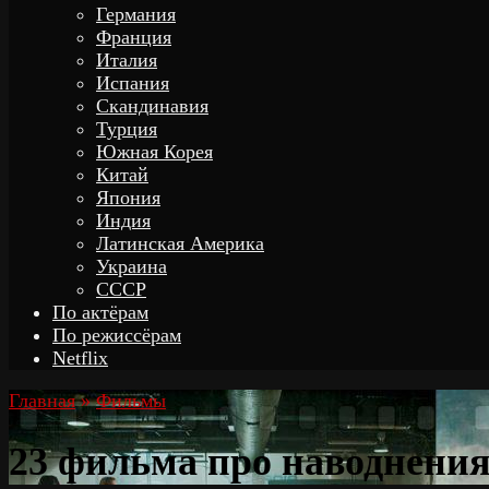
Германия
Франция
Италия
Испания
Скандинавия
Турция
Южная Корея
Китай
Япония
Индия
Латинская Америка
Украина
СССР
По актёрам
По режиссёрам
Netflix
Главная
»
Фильмы
23 фильма про наводнения