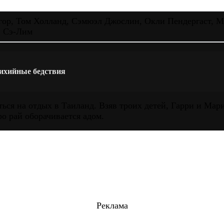
ор, Том Холланд, Сэмюэл Джослин, Окли Пендергаст, М
и Сэ-Лим
ихийные бедствия
ься на отдых в Таиланд. Взяв троих детей, Гарри и Мар
ро рай оборачивается адом.
Реклама