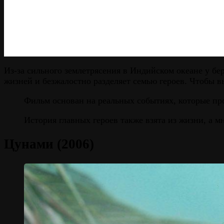
Из-за сильного землетрясения в Индийском океане у б
жизней и безжалостно разделяет семью героев. Чтобы в
Фильм основан на реальных событиях, которые про
История главных героев также взята из жизни, а м
Цунами (2006)