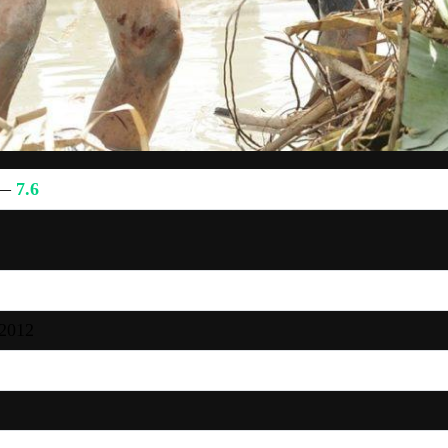
 —
7.6
2012