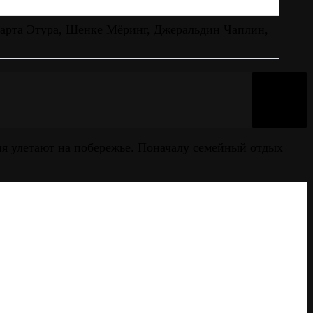
арта Этура, Шенке Мёринг, Джеральдин Чаплин,
ия улетают на побережье. Поначалу семейный отдых