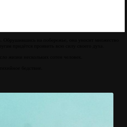
на. Обрушившись на побережье, она уносит множество
ругам придётся проявить всю силу своего духа.
сло жизни нескольких сотен человек.
стихийное бедствие.