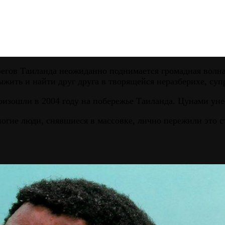
ерегов Таиланда неожиданно поднимается громадная вол
ыжить и найти друг друга в творящейся неразберихе, суп
изошли в 2004 году на побережье Таиланда. Цунами уне
ногие люди, снявшиеся в массовке, лично пережили это 