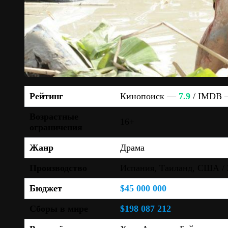
Рейтинг
Кинопоиск —
7.9
/ IMDB
Возрастные
16+
ограничения
Жанр
Драма
Производство
Испания, Таиланд, США / 
Бюджет
$45 000 000
Сборы в мире
$198 087 212