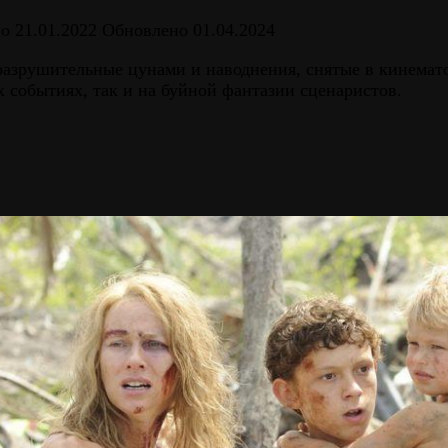
но
21.01.2022
Обновлено
01.04.2024
азрушительные цунами и наводнения, снятые в кинемато
 событиях, так и на буйной фантазии сценаристов.