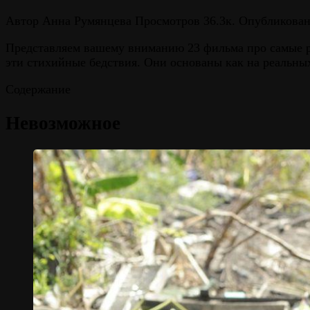
Автор
Анна Румянцева
Просмотров
36.3к.
Опубликова
Представляем вашему вниманию 23 фильма про самые р
эти стихийные бедствия. Они основаны как на реальных
Содержание
Невозможное