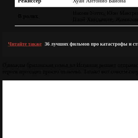
Режиссёр
Хуан Антонио Байона
Наоми Уоттс, Юэн Макгрег
В ролях
Плой Хиндачоте, Жомжао
Читайте также
36 лучших фильмов про катастрофы и ст
Однажды британская семья из Испании решает отправит
героев проходит просто отлично. Только вот совсем ско