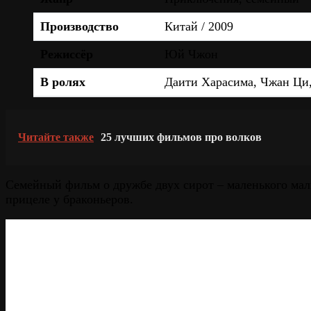
Производство
Китай / 2009
Режиссёр
Юй Чжон
В ролях
Даити Харасима, Чжан Ци
Читайте также
25 лучших фильмов про волков
Семейный фильм о дружбе двух сирот – маленького ма
прицеле у браконьеров.