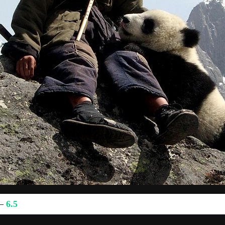
 —
6.5