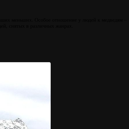
аших меньших. Особое отношение у людей к медведям –
ей, снятых в различных жанрах.