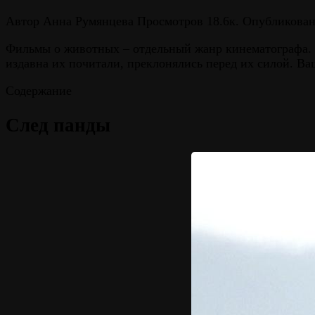
Автор
Анна Румянцева
Просмотров
18.6к.
Опубликова
Фильмы о животных – отдельный жанр кинематографа. 
издавна их почитали, преклонялись перед их силой. В
Содержание
След панды