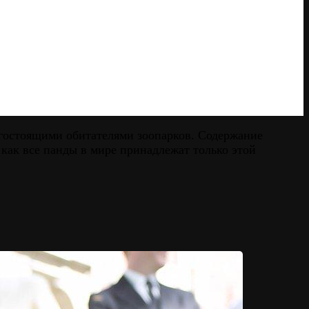
гостоящими обитателями зоопарков. Содержание
к как все панды в мире принадлежат только этой