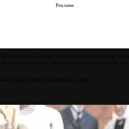
Реклама
. Во-первых, бамбуковые медведи признаны самыми доро
ную часть расходов составляет арендная плата Китаю, та
самое привлекательное животное в мире.