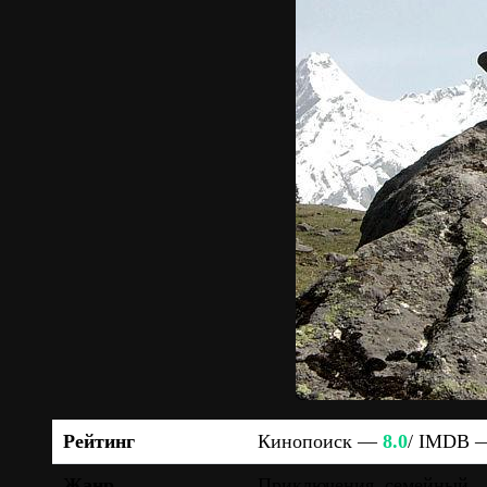
Рейтинг
Кинопоиск —
8.0
/ IMDB
Жанр
Приключения, семейный