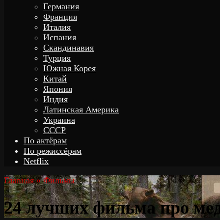
Германия
Франция
Италия
Испания
Скандинавия
Турция
Южная Корея
Китай
Япония
Индия
Латинская Америка
Украина
СССР
По актёрам
По режиссёрам
Netflix
Главная
»
Фильмы
24 лучших фильма про ме