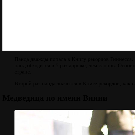
Панда дважды попала в Книгу рекордов Гиннесса
панд обходится в 5 раз дороже, чем слонов. Основ
стране.
Второй раз панда значится в Книге рекордов, как 
Медведица по имени Винни