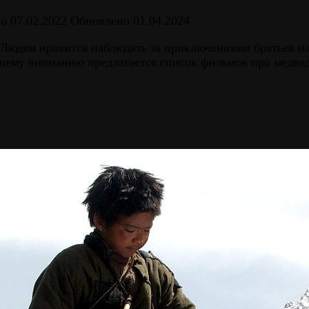
но
07.02.2022
Обновлено
01.04.2024
Людям нравится наблюдать за приключениями братьев н
ашему вниманию предлагается список фильмов про медвед