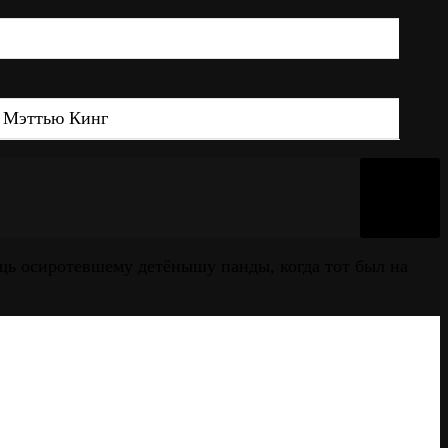
, Мэттью Кинг
ь осиротевшему детёнышу панды, когда тот был на