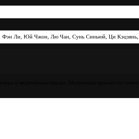
, Фэн Ли, Юй Чжон, Лю Чан, Сунь Синьюй, Ци Кэцзянь
льчика и медвежонка-панды. Мальчишка пришёл на помощ