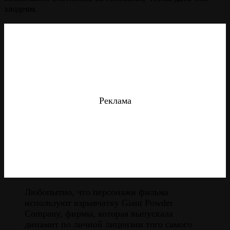
злодеям.
Реклама
Любопытно, что персонажи фильма
используют взрывчатку Giant Powder
Company, фирмы, которая выпускала
динамит по личной лицензии того самого