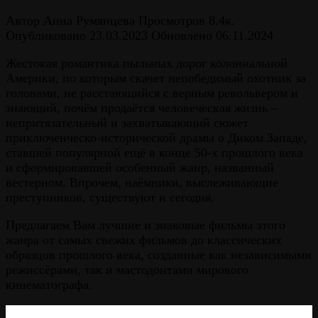
Автор
Анна Румянцева
Просмотров
8.4к.
Опубликовано
23.03.2023
Обновлено
06.11.2024
Жестокая романтика пыльных дорог колониальной
Америки, по которым скачет непобедимый охотник за
головами, не расстающийся с верным револьвером и
знающий, почём продаётся человеческая жизнь –
непритязательный и захватывающий сюжет
приключенческо-исторической драмы о Диком Западе,
ставшей популярной ещё в конце 50-х прошлого века
и сформировавшей особенный жанр, названный
вестерном. Впрочем, наёмники, выслеживающие
преступников, существуют и сегодня.
Предлагаем Вам лучшие и знаковые фильмы этого
жанра от самых свежих фильмов до классических
образцов прошлого века, созданные как независимыми
режиссёрами, так и мастодонтами мирового
кинематографа.