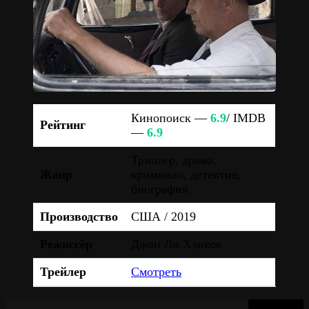
Кинопоиск —
6.9
/ IMDB
Рейтинг
—
6.9
Триллер, драма,
Жанр
криминал, детектив,
биография
Производство
США / 2019
Режиссёр
Джон Ли Хэнкок
Трейлер
Смотреть