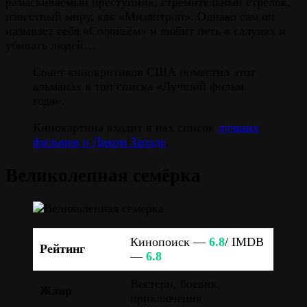
разыскиваемый преступник, стремительный стрелок,
известный миру, как «Мизантроп». Однако сам он
называет себя «Соловьём» и любит петь в салунах и
убивать людей…
Совет кинокритиков США поместил этот
альманах в топ списка «Лучший фильм
года».
Кинокартина входит в нах список
лучших
фильмов о Диком Западе
.
Великолепная семёрка
Кинопоиск —
6.8
/ IMDB
Рейтинг
—
6.8
Вестерн, боевик,
Жанр
приключения