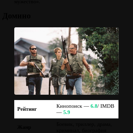
мужество».
Домино
Кинопоиск —
6.8
/ IMDB
Рейтинг
—
5.9
Боевик, триллер, драма,
Жанр
криминал, биография