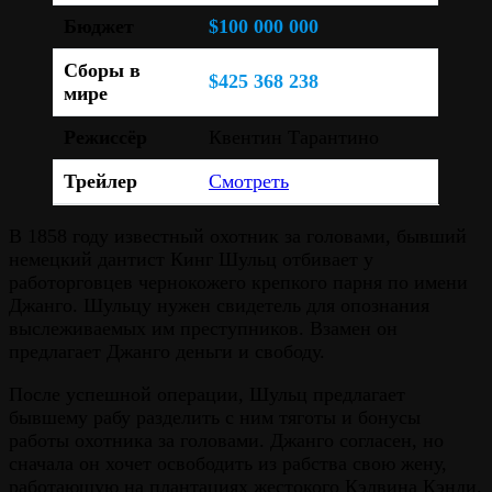
Бюджет
$100 000 000
Сборы в
$425 368 238
мире
Режиссёр
Квентин Тарантино
Трейлер
Смотреть
В 1858 году известный охотник за головами, бывший
немецкий дантист Кинг Шульц отбивает у
работорговцев чернокожего крепкого парня по имени
Джанго. Шульцу нужен свидетель для опознания
выслеживаемых им преступников. Взамен он
предлагает Джанго деньги и свободу.
После успешной операции, Шульц предлагает
бывшему рабу разделить с ним тяготы и бонусы
работы охотника за головами. Джанго согласен, но
сначала он хочет освободить из рабства свою жену,
работающую на плантациях жестокого Кэлвина Кэнди.