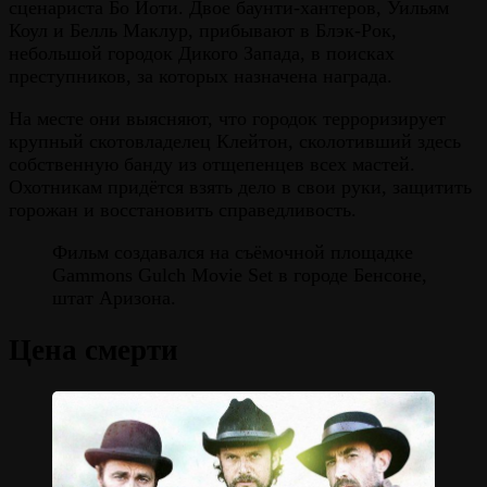
сценариста Бо Йоти. Двое баунти-хантеров, Уильям
Коул и Белль Маклур, прибывают в Блэк-Рок,
небольшой городок Дикого Запада, в поисках
преступников, за которых назначена награда.
На месте они выясняют, что городок терроризирует
крупный скотовладелец Клейтон, сколотивший здесь
собственную банду из отщепенцев всех мастей.
Охотникам придётся взять дело в свои руки, защитить
горожан и восстановить справедливость.
Фильм создавался на съёмочной площадке
Gammons Gulch Movie Set в городе Бенсоне,
штат Аризона.
Цена смерти