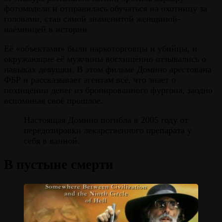
фотомодели и отправилась обучаться на охотницу за
головами, став самой знаменитой женщиной-
наёмницей в истории.
Её «объектами» были наркоторговцы и убийцы, и
окружающие её мужчины восхищённо отзывались о
навыках девушки. В этом фильме Домино арестована
ФБР и рассказывает агентам всё, что знает о
похищении денег из бронированного фургона, заодно
вспоминая своё прошлое.
Настоящая Домино погибла в 2005 году от
передозировки лекарственного препарата у
себя в ванной.
В пустыне смерти