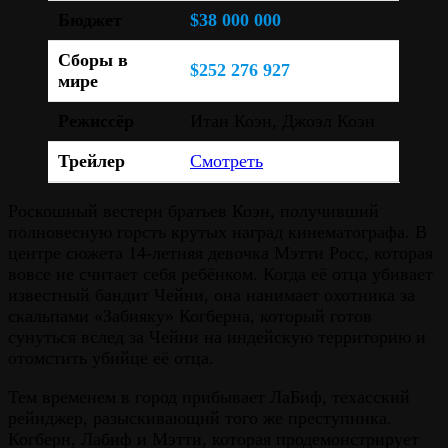
Бюджет
$38 000 000
Сборы в
$252 276 927
мире
Режиссёр
Итан Коэн, Джоэл Коэн
Трейлер
Смотреть
Роскошный вестерн братьев Коэн, получивший
полновесную горсть крутых наград кинематографа. В
центре сюжета 14-летняя девочка Мэтти Росс, которая
вовсе не считает себя ребёнком. Когда её отца убивает
известный бандит Чейни, она нанимает охотника за
скальпами «Забияку» Когберна, который готов
сунуться вслед за Чейни на индейскую территорию и
отомстить убийце её отца.
Тем временем в город прибывает ЛаБиф, техасский
рейнджер, разыскивающий того же преступника.
Когберн, Лабиф и Мэтти, которая продемонстрирует