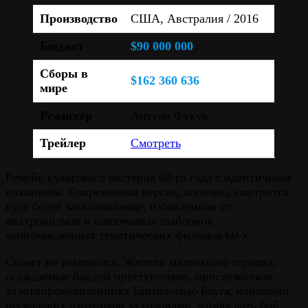
Производство
США, Австралия / 2016
Бюджет
$90 000 000
Сборы в
$162 360 636
мире
Режиссёр
Антуан Фукуа
Трейлер
Смотреть
Ремейк культового вестерна 60-го года с идентичным
названием. Современная версия, конечно, смотрится
куда более захватывающе, избавленная от
анахронизмов и навязчивых шаблонов
многочисленных тематических фильмов 60-х.
Сюжет не изменился. Жители маленького городка,
осаждаемые бандой преступников, прислужников
золотопромышленника Бартоломью Боуга, нанимают
нескольких охотников за головами, чтобы дать бой