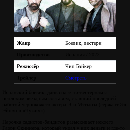
Жанр
Боевик, вестерн
Производство
Испания / 2022
Режиссёр
Чип Бэйкер
Трейлер
Смотреть
Испанский боевик, дань спагетти-вестернам с
неплохим звёздным составом, ставший последней
работой чернокожего актёра Эла Мэтьюза (сержант Эл
Эйпон в «Чужих»).
Парочка садистов-бандитов разыскивает некоего
Гарри Скиннера, который украл у них деньги и где-то