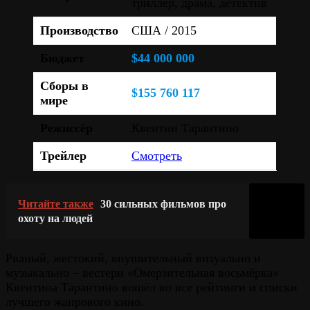
триллер, драма, детектив
Производство
США / 2015
Бюджет
$44 000 000
Сборы в
$155 760 117
мире
Режиссёр
Квентин Тарантино
Трейлер
Смотреть
Читайте также
30 сильных фильмов про
охоту на людей
Рваный, жестокий, внушительный визуально и
музыкально – вестерн «Омерзительная восьмёрка»
Квентина Тарантино вошёл во все рейтинги и списки
лучшего жанрового кино.