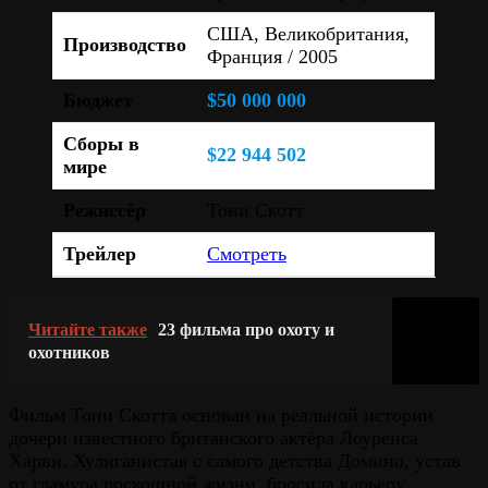
США, Великобритания,
Производство
Франция / 2005
Бюджет
$50 000 000
Сборы в
$22 944 502
мире
Режиссёр
Тони Скотт
Трейлер
Смотреть
Читайте также
23 фильма про охоту и
охотников
Фильм Тони Скотта основан на реальной истории
дочери известного британского актёра Лоуренса
Харви. Хулиганистая с самого детства Домино, устав
от гламура роскошной жизни, бросила карьеру