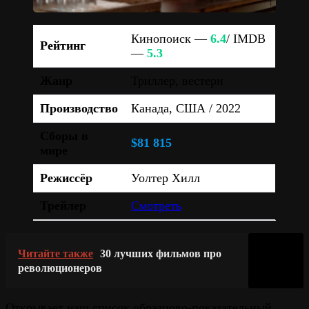
Кинопоиск —
6.4
/ IMDB
Рейтинг
—
5.3
Жанр
Триллер, вестерн
Производство
Канада, США / 2022
Сборы в
$81 815
мире
Режиссёр
Уолтер Хилл
Трейлер
Смотреть
Читайте также
30 лучших фильмов про
революционеров
Открывает наш список образцово-показательный