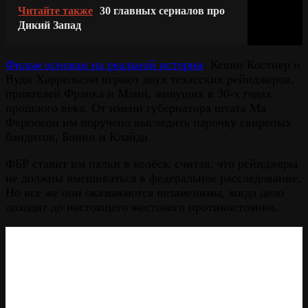
Читайте также
30 главных сериалов про
Дикий Запад
Фильм основан на реальной истории
. Кевин Костнер и
Вуди Харрельсон играют двух техасских рейнджеров,
приятелей Фрэнка и Мэни, живущих в 30-х годах
прошлого века. От имени губернатора штата Ма
Фергюсон им поручено выследить парочку свирепых
бандитов, Бонни и Клайда.
ФБР ставит им палки в колёса, считая, что рейнджеры
не должны вмешиваться в федеральное расследование.
Но все же они оказываются незаменимы, когда дело
доходит до настоящего жестокого противостояния.