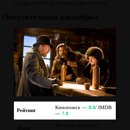
Альфреда Нобеля, химика и филантропа.
Омерзительная восьмёрка
Кинопоиск —
8.0
/ IMDB
Рейтинг
—
7.8
Вестерн, криминал,
Жанр