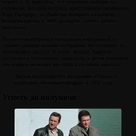
играет Т. Л. Барстона. Это опытный охотник за
головами, идущий по следу преступника-полукровки
Рэда Раундтри, за убийство которого назначено
вознаграждение в 5000 долларов – мечта любого
наёмника.
По пути он встречает нескольких персонажей со
своими удивительными историями, но оставляет их,
отправляясь дальше. В конце концов, Барстон
настигает и уничтожает свою цель, а затем понимает,
что взамен он может расстаться со своей жизнью.
Фильм был выдвинут на премию «Эмми» в
категории «Кинематография» в 1992 году.
Успеть до полуночи