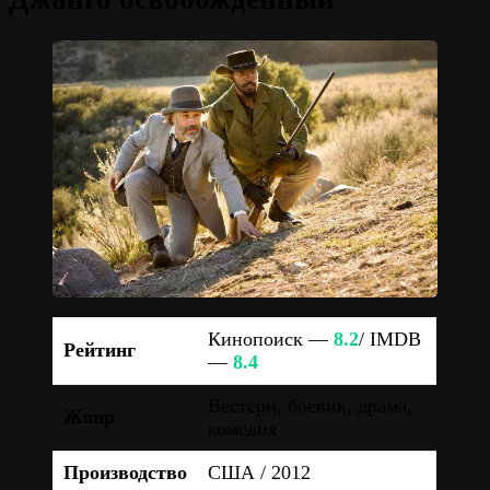
Кинопоиск —
8.2
/ IMDB
Рейтинг
—
8.4
Вестерн, боевик, драма,
Жанр
комедия
Производство
США / 2012