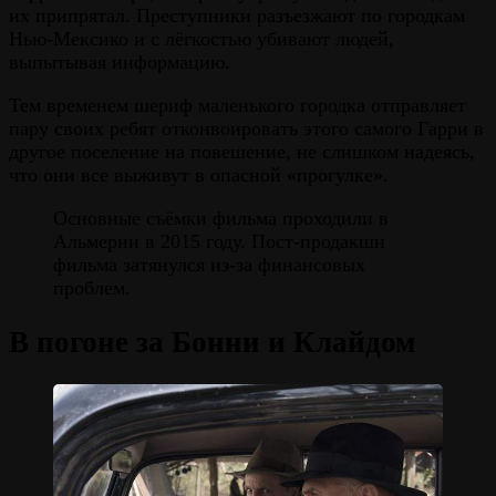
их припрятал. Преступники разъезжают по городкам
Нью-Мексико и с лёгкостью убивают людей,
выпытывая информацию.
Тем временем шериф маленького городка отправляет
пару своих ребят отконвоировать этого самого Гарри в
другое поселение на повешение, не слишком надеясь,
что они все выживут в опасной «прогулке».
Основные съёмки фильма проходили в
Альмерии в 2015 году. Пост-продакшн
фильма затянулся из-за финансовых
проблем.
В погоне за Бонни и Клайдом