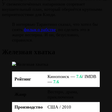
У свежеиспечённых напарников созревает
внушительный план, который обернётся крупными
неприятностями для Кэнди.
В интервью Тарантино сказал, что хотел бы
снять
фильм о рабстве
, но сделать это в
жанре вестерна. И он, безусловно,
справился.
Железная хватка
Кинопоиск —
7.6
/ IMDB
Рейтинг
—
7.6
Вестерн, драма,
Жанр
приключения
Производство
США / 2010