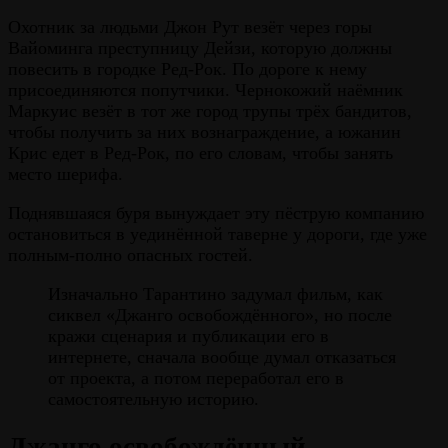
Охотник за людьми Джон Рут везёт через горы
Вайоминга преступницу Дейзи, которую должны
повесить в городке Ред-Рок. По дороге к нему
присоединяются попутчики. Чернокожий наёмник
Маркуис везёт в тот же город трупы трёх бандитов,
чтобы получить за них вознаграждение, а южанин
Крис едет в Ред-Рок, по его словам, чтобы занять
место шерифа.
Поднявшаяся буря вынуждает эту пёструю компанию
остановиться в уединённой таверне у дороги, где уже
полным-полно опасных гостей.
Изначально Тарантино задумал фильм, как
сиквел «Джанго освобождённого», но после
кражи сценария и публикации его в
интернете, сначала вообще думал отказаться
от проекта, а потом переработал его в
самостоятельную историю.
Джанго освобождённый