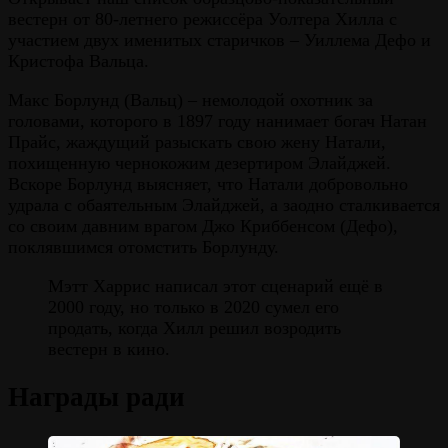
вестерн от 80-летнего режиссёра Уолтера Хилла с
участием двух именитых старичков – Уиллема Дефо и
Кристофа Вальца.
Макс Борлунд (Вальц) – немолодой охотник за
головами, которого в 1897 году нанимает богач Натан
Прайс, жаждущий разыскать свою жену Натали,
похищенную чернокожим дезертиром Элайджей.
Вскоре Борлунд выясняет, что Натали добровольно
удрала с обаятельным Элайджей, а заодно сталкивается
со своим давним врагом Джо Криббенсом (Дефо),
поклявшимся отомстить Борлунду.
Мэтт Харрис написал этот сценарий ещё в
2000 году, но только в 2020 сумел его
продать, когда Хилл решил возродить
вестерн в кино.
Награды ради