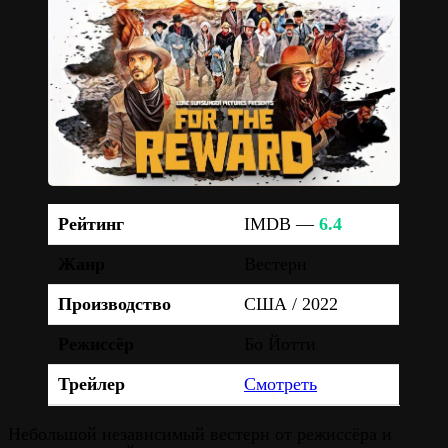
Рейтинг
IMDB —
6.4
Жанр
Вестерн
Производство
США / 2022
Режиссёр
Бо Йотти
Трейлер
Смотреть
Небольшой независимый вестерн от режиссёра и