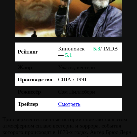
Кинопоиск —
5.3
/ IMDB
Рейтинг
—
5.1
Жанр
Ужасы, вестерн
Производство
США / 1991
Режиссёр
Сэм Пиллсбери
Трейлер
Смотреть
Три сверхъестественные истории сплетаются в этом
атмосферном сплаве вестерна и хоррора, события
которого происходят в 1870-х годах. Актёр Брюс Дерн