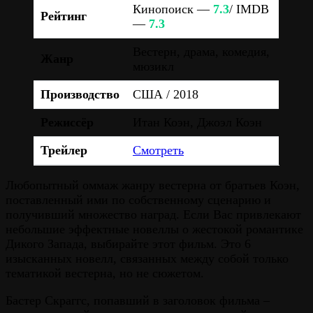
Кинопоиск —
7.3
/ IMDB
Рейтинг
—
7.3
Вестерн, драма, комедия,
Жанр
мюзикл
Производство
США / 2018
Режиссёр
Итан Коэн, Джоэл Коэн
Трейлер
Смотреть
Любопытный оммаж жанру вестерна от братьев Коэн,
поставленный ими по собственному сценарию и
получивший множество наград. Если Вас привлекают
небольшие эффектные новеллы о жестокой романтике
Дикого Запада, выбирайте этот фильм. Это 6
изысканных новелл, связанных между собой только
тематикой вестерна, но не сюжетом.
Бастер Скраггс, попавший в заголовок фильма –