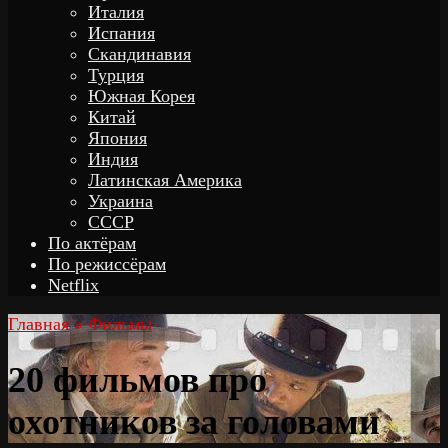
Италия
Испания
Скандинавия
Турция
Южная Корея
Китай
Япония
Индия
Латинская Америка
Украина
СССР
По актёрам
По режиссёрам
Netflix
Главная
»
Фильмы
20 фильмов про
охотников за головами