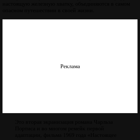
настоящую железную хватку, объединяются в самом
опасном путешествии в своей жизни.
Реклама
Это вторая экранизация романа Чарльза
Портиса и во многом ремейк первой
адаптации, фильма 1969 года «Настоящее