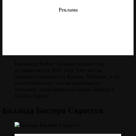
Реклама
Продюсер Кейси Сильвер задумал эту
историю ещё в 2005 году. Ему всегда
хотелось рассказать о Фрэнке Хеймере, и он
много общался с сыном знаменитого
охотника, остановившего Бонни Паркер и
Клайда Бэрроу.
Баллада Бастера Скраггса