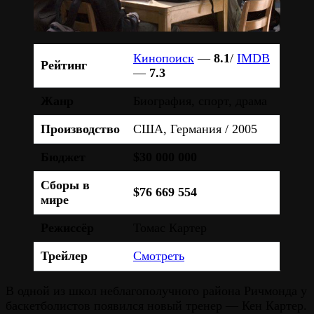
Кинопоиск
—
8.1
/
IMDB
Рейтинг
—
7.3
Жанр
Биография, спорт, драма
Производство
США, Германия / 2005
Бюджет
$30 000 000
Сборы в
$76 669 554
мире
Режиссёр
Томас Картер
Трейлер
Смотреть
В одной из школ неблагополучного района Ричмонда у
баскетболистов появился новый тренер — Кен Картер.