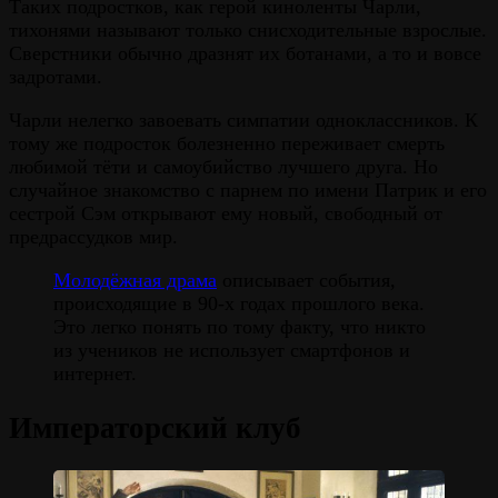
Таких подростков, как герой киноленты Чарли,
тихонями называют только снисходительные взрослые.
Сверстники обычно дразнят их ботанами, а то и вовсе
задротами.
Чарли нелегко завоевать симпатии одноклассников. К
тому же подросток болезненно переживает смерть
любимой тёти и самоубийство лучшего друга. Но
случайное знакомство с парнем по имени Патрик и его
сестрой Сэм открывают ему новый, свободный от
предрассудков мир.
Молодёжная драма
описывает события,
происходящие в 90-х годах прошлого века.
Это легко понять по тому факту, что никто
из учеников не использует смартфонов и
интернет.
Императорский клуб