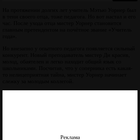
На протяжении долгих лет учитель Мэтью Уорнер был
в тени своего отца, тоже педагога. Но вот настал и его
час. После ухода отца мистер Уорнер становится
главным претендентом на почётное звание «Учитель
года».
Но внезапно у опытного педагога появляется сильный
конкурент. Новый преподаватель мистер Ди красив,
молод, обаятелен и легко находит общий язык со
школьниками. Посчитав, что у соперника есть какая-
то нелицеприятная тайна, мистер Уорнер начинает
слежку за молодым коллегой.
Реклама