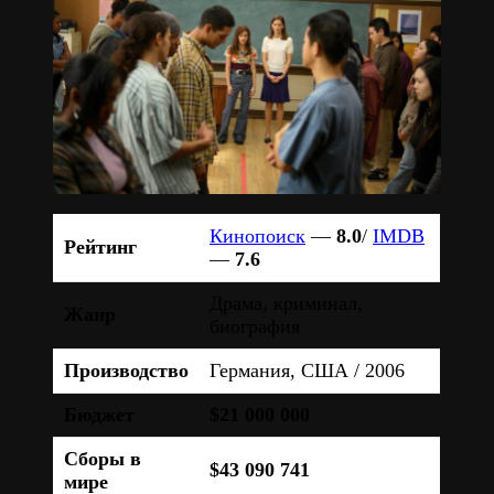
Кинопоиск
—
8.0
/
IMDB
Рейтинг
—
7.6
Драма, криминал,
Жанр
биография
Производство
Германия, США / 2006
Бюджет
$21 000 000
Сборы в
$43 090 741
мире