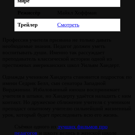
мире
Режиссёр
Майкл Хоффман
Трейлер
Смотреть
Профессия учителя призвана не только давать
необходимые знания. Педагог должен уметь
воспитывать души. Именно так рассуждает
преподаватель классической истории одной из
престижных американских школ Уильям Хандерт.
Однажды учеником Хандерта становится подросток по
имени Седрик Белл, сын сенатора Западной
Вирджинии. Избалованный юноша воспринимает
учителя в штыки, но Хандерту удаётся наладить с ним
контакт. Но дружеское сближение учителя с учеником
преподаст опытному учителю сильнейший жизненный
урок, который будет преследовать всю его жизнь.
Съёмки одного из
лучших фильмов про
педагогов
и школу велись в женской школе