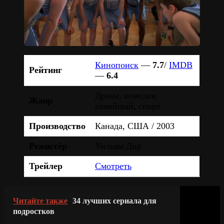
Кинопоиск
—
7.7
/
IMDB
Рейтинг
—
6.4
Драма, комедия,
Жанр
семейный, спорт
Производство
Канада, США / 2003
Режиссёр
Уильям Дир
Трейлер
Смотреть
Читайте также
34 лучших сериала для
подростков