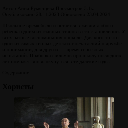
Автор
Анна Румянцева
Просмотров
3.1к.
Опубликовано
28.11.2023
Обновлено
23.04.2024
Школьное время было и остаётся в жизни любого
ребёнка одним из главных этапов в его становлении. У
всех разные воспоминания о школе. Для кого-то это
одни из самых тёплых детских впечатлений о дружбе
и понимании, для других — время серьёзных
испытаний. Подборка фильмов про школу последних
лет поможет вновь окунуться в те далёкие годы.
Содержание
Хористы