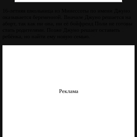
16-летняя школьница из Минессоты по имени Джуно
оказывается беременной. Вначале Джуно решается на
аборт, так как ни она, ни её бойфренд Поли не готовы
стать родителями. Позже Джуно решает оставить
ребёнка, но найти ему новую семью.
Реклама