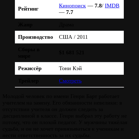
Кинопоиск
—
7.8
/
IMDB
Рейтинг
—
7.7
Жанр
Драма
Производство
США / 2011
Сборы в
$1 681 521
мире
Режиссёр
Тони Кэй
Трейлер
Смотреть
Молодой человек по имени Генри Барт работает
учителем на замену. Его обязанности невелики: в
отсутствии учителя он должен следить за
дисциплиной в классе. Генри выбрал эту работу не
потому, что он плохой педагог. У мужчины тяжёлая
судьба, и он не хочет привязываться к ученикам и
нести ответственность за их судьбы.