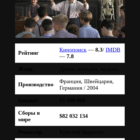
Кинопоиск
—
8.3
/
IMDB
Рейтинг
—
7.8
Жанр
Драма, комедия, музыка
Франция, Швейцария,
Производство
Германия / 2004
Бюджет
€5 500 000
Сборы в
$82 032 134
мире
Режиссёр
Кристоф Барратье