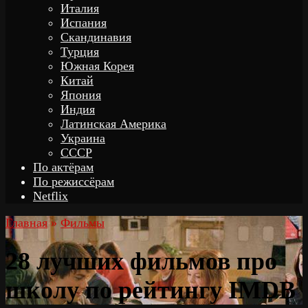
Италия
Испания
Скандинавия
Турция
Южная Корея
Китай
Япония
Индия
Латинская Америка
Украина
СССР
По актёрам
По режиссёрам
Netflix
Главная
»
Фильмы
28 лучших фильмов про
школу по рейтингу IMDB