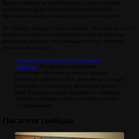
Прогрессивные методы Картера, а также строгая
дисциплина сразу отразились на результатах.
Школьная команда начала регулярно выигрывать.
Но тренеру Картеру стало известно, что многие из его
игроков отстают по успеваемости. После этого он
запрещает игрокам, получающим плохие отметки,
участвовать в играх.
Кинокартина основана на реальных
событиях
. По данным статистики,
полностью обучение в школах бедных
городских районов США заканчивает только
половина обучающихся. Благодаря тренеру
Кену Картеру каждый игроков его команды
«Ричмонд Ойлерс» смог получить аттестат
об образовании.
Писатели свободы