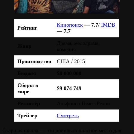
Кинопоиск
—
7.7
/
IMDB
Рейтинг
—
7.7
Драма, мелодрама,
Жанр
комедия
Производство
США / 2015
Бюджет
$8 000 000
Сборы в
$9 074 749
мире
Режиссёр
Альфонсо Гомес-Рехон
Трейлер
Смотреть
Старшая школа — это довольно опасное место для