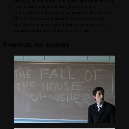
метода, основанного на регулярном ведении
трудными подростками дневников о
событиях и проблемах собственной жизни.
Все 150 учеников мисс Грюэлл окончили
среднюю школу, при этом многие из них
продолжили обучение в колледже.
Учитель на замену