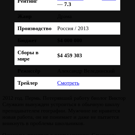
Рейтинг
—
7.3
Жанр
Драма
Производство
Россия / 2013
Бюджет
$4 000 000
Сборы в
$4 459 303
мире
Режиссёр
Александр Велединский
Трейлер
Смотреть
2012 год. Пермь. Потерявший работу биолог Виктор
Служкин вынужден устроиться в обычную школу
преподавателем географии. Мужчине не нравится
новая работа, он не понимает и даже не пытается
вникнуть в проблемы школьников.