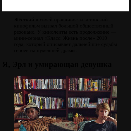
Жёсткий в своей правдивости эстонский
кинофильм вызвал большой общественный
резонанс. У киноленты есть продолжение —
мини-сериал «Класс: Жизнь после» 2010
года, который описывает дальнейшие судьбы
героев нашумевшей драмы.
Я, Эрл и умирающая девушка