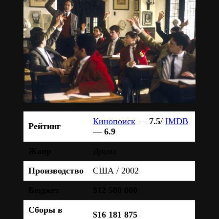
Кинопоиск
—
7.5
/
IMDB
Рейтинг
—
6.9
Жанр
Драма
Производство
США / 2002
Бюджет
$12 500 000
Сборы в
$16 181 875