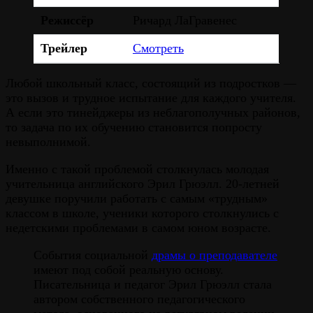
Режиссёр
Ричард ЛаГравенес
Трейлер
Смотреть
Любой школьный класс, состоящий из подростков —
это вызов и трудное испытание для каждого учителя.
А если это тинейджеры из неблагополучных районов,
то задача по их обучению становится попросту
невыполнимой.
Именно с такой проблемой столкнулась молодая
учительница английского Эрил Грюэлл. 20-летней
девушке поручили работать с самым «трудным»
классом в школе, ученики которого столкнулись с
недетскими проблемами в самом юном возрасте.
События социальной
драмы о преподавателе
имеют под собой реальную основу.
Писательница и педагог Эрил Грюэлл стала
автором собственного педагогического