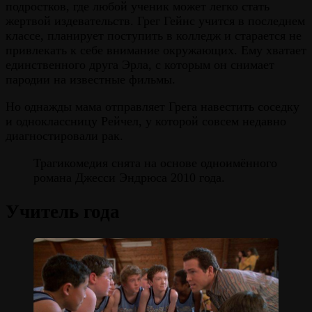
подростков, где любой ученик может легко стать
жертвой издевательств. Грег Гейнс учится в последнем
классе, планирует поступить в колледж и старается не
привлекать к себе внимание окружающих. Ему хватает
единственного друга Эрла, с которым он снимает
пародии на известные фильмы.
Но однажды мама отправляет Грега навестить соседку
и одноклассницу Рейчел, у которой совсем недавно
диагностировали рак.
Трагикомедия снята на основе одноимённого
романа Джесси Эндрюса 2010 года.
Учитель года