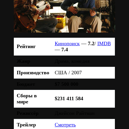
Кинопоиск
—
7.2
/
IMDB
Рейтинг
—
7.4
Жанр
Драма, комедия
Производство
США / 2007
Бюджет
$7 500 000
Сборы в
$231 411 584
мире
Режиссёр
Джейсон Райтман
Трейлер
Смотреть