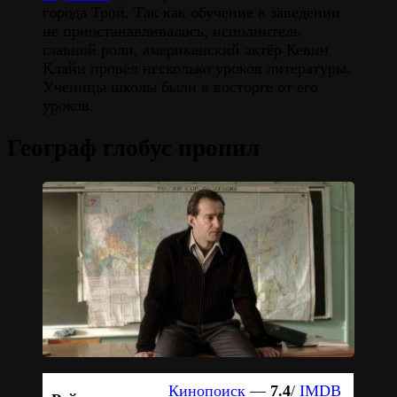
города Трой. Так как обучение в заведении
не приостанавливалось, исполнитель
главной роли, американский актёр Кевин
Клайн провёл несколько уроков литературы.
Ученицы школы были в восторге от его
уроков.
Географ глобус пропил
Кинопоиск
—
7.4
/
IMDB