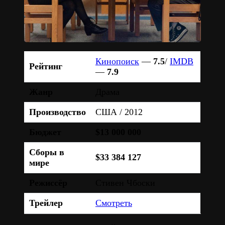
Кинопоиск
—
7.5
/
IMDB
Рейтинг
—
7.9
Жанр
Драма
Производство
США / 2012
Бюджет
$13 000 000
Сборы в
$33 384 127
мире
Режиссёр
Стивен Чбоски
Трейлер
Смотреть