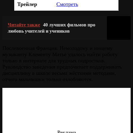
Трейлер
Смотреть
Читайте также
40 лучших фильмов про
любовь учителей и учеников
Послевоенная Франция. Немолодому и нищему
музыканту Клементу Матье удалось найти работу
только в интернате для трудных подростков.
Руководство заведения предпочитает поддерживать
дисциплину в школе весьма жёсткими методами,
отчего мальчишки только озлобляются.
Реклама