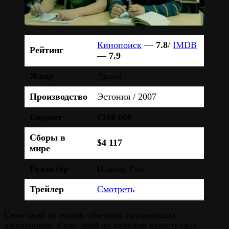
Кинопоиск
—
7.8
/
IMDB
Рейтинг
—
7.9
Жанр
Драма
Производство
Эстония / 2007
Бюджет
€100 000
Сборы в
$4 117
мире
Режиссёр
Ильмар Рааг
Трейлер
Смотреть
Семь дней из жизни обычных таллиннских
школьников. Семь дней до ужасной катастрофы,