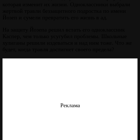
которая изменит их жизни. Одноклассники выбрали
жертвой травли беззащитного подростка по имени
Йозеп и сумели превратить его жизнь в ад.
На защиту Йозепа решил встать его одноклассник
Каспер, чем только усугубил проблемы. Школьные
хулиганы решили издеваться и над ним тоже. Что же
будет, когда травля достигнет своего предела?
Реклама