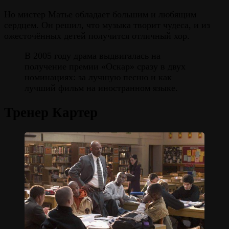
Но мистер Матье обладает большим и любящим
сердцем. Он решил, что музыка творит чудеса, и из
ожесточённых детей получится отличный хор.
В 2005 году драма выдвигалась на
получение премии «Оскар» сразу в двух
номинациях: за лучшую песню и как
лучший фильм на иностранном языке.
Тренер Картер