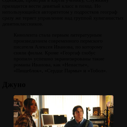
Однажды, проиграв в карты ученику, Служкину
приходится вести девятый класс в поход. Но
непользующийся авторитетом у подростков географ
сразу же теряет управление над группой хулиганистых
девятиклассников.
Кинолента стала первым литературным
произведением современного пермского
писателя Алексея Иванова, по которому
сняли фильм. Кроме «Георгаф глобус
пропил» успешно экранизированы такие
романы Иванова, как «Ненастье»,
«Пищеблок», «Сердце Пармы» и «Тобол».
Джуно