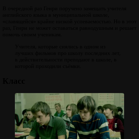
В очередной раз Генри поручено замещать учителя
английского языка в муниципальной школе,
«славящейся» крайне низкой успеваемостью. Но в этот
раз, Генри не может оставаться равнодушным и решает
помочь своим ученикам.
Учителя, которые снялись в одном из
лучших фильмов про школу последних лет,
в действительности преподают в школе, в
которой проходили съёмки.
Класс