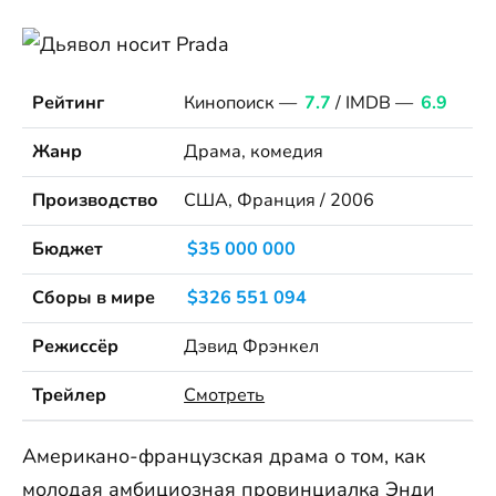
Рейтинг
Кинопоиск —
7.7
/ IMDB —
6.9
Жанр
Драма, комедия
Производство
США, Франция / 2006
Бюджет
$35 000 000
Сборы в мире
$326 551 094
Режиссёр
Дэвид Фрэнкел
Трейлер
Смотреть
Американо-французская драма о том, как
молодая амбициозная провинциалка Энди