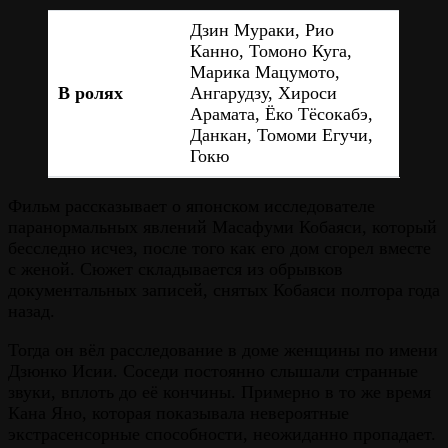
Дзин Мураки, Рио
Канно, Томоно Куга,
Марика Мацумото,
В ролях
Ангарудзу, Хироси
Арамата, Ёко Тёсокабэ,
Данкан, Томоми Егучи,
Гокю
Фильм рассказывает о японском исследователе
паранормальных явлений Масафуми Кобаяси, который
бесследно исчез, после того как его дом сгорел вместе
с женой. Сюжет складывается из обрывков
документальных записей, снятых Кобаяси полтора года
назад.
Тогда он вёл расследование в доме женщины по имени
Дзюнко Исии. Соседи постоянно слышали странные
звуки, вплоть до её кончины. Примерно в то же время
Кана Яно, которая показывала невероятные
экстрасенсорные способности, неожиданно пропадает.