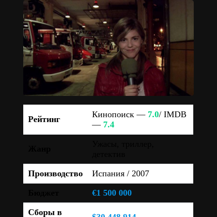
Кинопоиск —
7.0
/ IMDB
Рейтинг
—
7.4
Ужасы, триллер,
Жанр
детектив
Производство
Испания / 2007
Бюджет
€1 500 000
Сборы в
$30 448 914