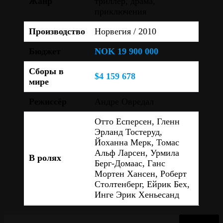
Жанр
триллер, драма,
приключения
Производство
Норвегия / 2010
Бюджет
NOK 19 900 000
Сборы в
$4 159 678
мире
Режиссёр
Андре Овредал
Отто Есперсен, Гленн
Эрланд Тостеруд,
Йоханна Мерк, Томас
Альф Ларсен, Урмила
В ролях
Берг-Домаас, Ганс
Мортен Хансен, Роберт
Столтенберг, Ейрик Бех,
Инге Эрик Хеньесанд