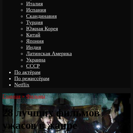
Италия
Испания
Скандинавия
Турция
Южная Корея
Китай
Япония
Индия
Латинская Америка
Украина
СССР
По актёрам
По режиссёрам
Netflix
Главная
»
Фильмы
28 лучших фильмов
ужасов в жанре