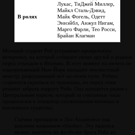
Лукас, ТиДжей Миллер,
Майкл Сталь-Дэвид,
В ролях
Майк Фогель, Одетт
Эннэйбл, Анжул Нигам,
Марго Фарли, Тео Росси,
Брайан Клагман
Молодой студент Роб устраивает прощальную
вечеринку, на которой собирает своих друзей и родных
перед отъездом в Японию. В этот момент на ничего не
подозревающий Нью-Йорк нападает неизвестный
монстр, разрушающий всё на своем пути. Ребята
стараются скрыться от чудовища, но перед этим
решают забрать подругу Роба. Она находится рядом с
Центральным парком, который за считанные часы
превратился в эпицентр столкновения военных и
внеземного существа.
Съёмки проходили в Лос-Анджелесе под
кодовым названием «Slusho». Эту надпись
можно заметить на футболке брата Роба во