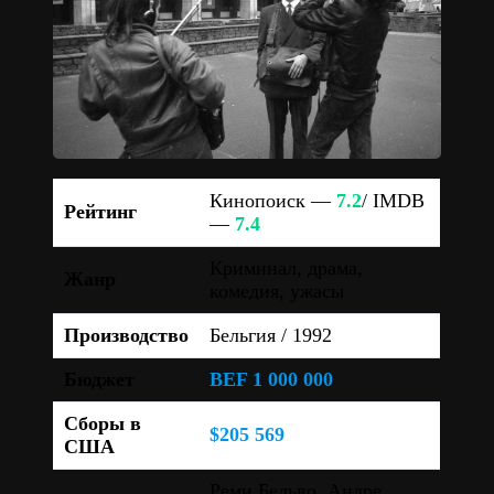
Кинопоиск —
7.2
/ IMDB
Рейтинг
—
7.4
Криминал, драма,
Жанр
комедия, ужасы
Производство
Бельгия / 1992
Бюджет
BEF 1 000 000
Сборы в
$205 569
США
Реми Бельво, Андре