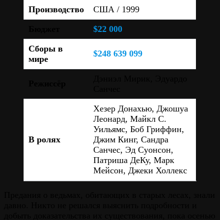
Производство
США / 1999
Бюджет
$22 000
Сборы в
$248 639 099
мире
Дэниэл Мирик, Эдуардо
Режиссёр
Санчес
Хезер Донахью, Джошуа
Леонард, Майкл С.
Уильямс, Боб Гриффин,
В ролях
Джим Кинг, Сандра
Санчес, Эд Суонсон,
Патриша ДеКу, Марк
Мейсон, Джеки Холлекс
Предания о ведьмах, обитающих в старых лесах, знали
давно. Никто не решался выяснить подробности и
добыть доказательства их существования, пока осенью