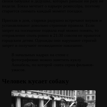
своим бабушке и дедушке, которых раньше ни разу не
видели. Бэкка мечтает о карьере режиссёра, поэтому
старается снимать каждый момент поездки.
Приехав в дом, старики радушно встречают внуков и
устанавливают довольно странные правила. Если
запрет на посещение подвала ещё можно понять, то
отправление спать ровно в 21:30 совсем не нравится
городским детям. Однажды они нарушают строгий
запрет и получают неожиданное наказание.
В начальных кадрах на стене с
фотографиями можно заметить куклу
Аннабель, по которой снята серия фильмов-
ужасов.
Человек кусает собаку