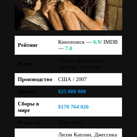
Кинопоиск —
6.9
/ IMDB
Рейтинг
—
7.0
Ужасы, фантастика,
Жанр
триллер, детектив
Производство
США / 2007
Бюджет
$25 000 000
Сборы в
$170 764 026
мире
Режиссёр
Мэтт Ривз
Лиззи Каплан, Джессика