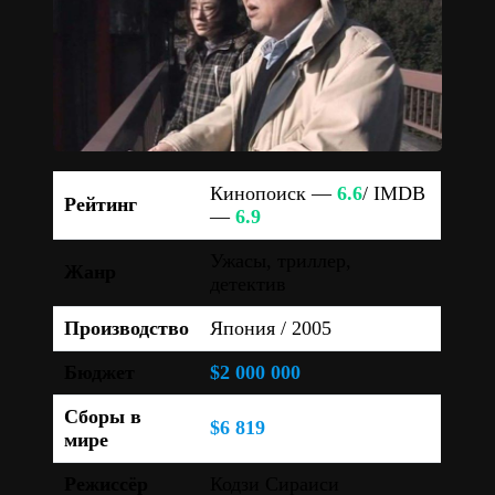
Кинопоиск —
6.6
/ IMDB
Рейтинг
—
6.9
Ужасы, триллер,
Жанр
детектив
Производство
Япония / 2005
Бюджет
$2 000 000
Сборы в
$6 819
мире
Режиссёр
Кодзи Сираиси