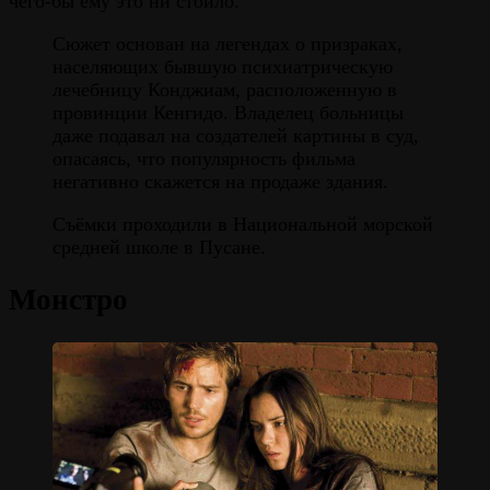
чего-бы ему это ни стоило.
Сюжет основан на легендах о призраках,
населяющих бывшую психиатрическую
лечебницу Конджиам, расположенную в
провинции Кенгидо. Владелец больницы
даже подавал на создателей картины в суд,
опасаясь, что популярность фильма
негативно скажется на продаже здания.
Съёмки проходили в Национальной морской
средней школе в Пусане.
Монстро