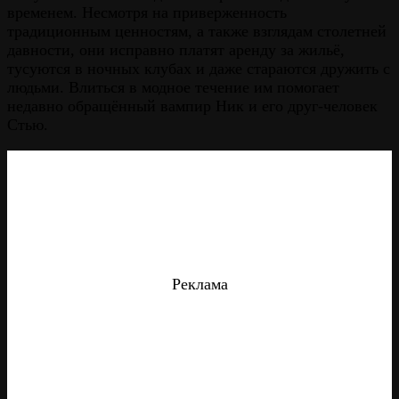
временем. Несмотря на приверженность
традиционным ценностям, а также взглядам столетней
давности, они исправно платят аренду за жильё,
тусуются в ночных клубах и даже стараются дружить с
людьми. Влиться в модное течение им помогает
недавно обращённый вампир Ник и его друг-человек
Стью.
Реклама