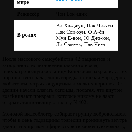
мире
Режиссёр
Чон Бом-щик
Ви Ха-джун, Пак Чи-хён,
Пак Сон-хун, О А-ён,
В ролях
Мун Е-вон, Ю Джэ-юн,
Ли Сын-ук, Пак Чи-а
После массового самоубийства 42 пациентов и
загадочного исчезновения главного врача,
психиатрическую больницу Конджиам закрыли. С тех
пор она пустовала, лишь изредка встречая мародёров,
любителей острых ощущений и мелких воришек. О
здании начали слагать легенды, полагая, что внутри
хозяйничают призраки, которые никому не дают
открыть таинственную палату №402.
Молодой видеоблогер собирает группу добровольцев,
чтобы в день годовщины трагедии проникнуть внутрь
здания и в прямом эфире открыть зловещую комнату,