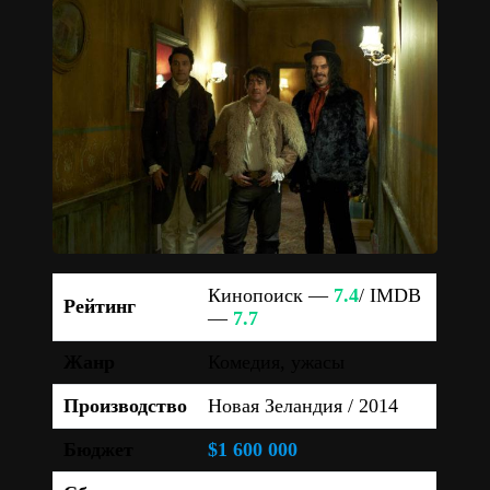
Кинопоиск —
7.4
/ IMDB
Рейтинг
—
7.7
Жанр
Комедия, ужасы
Производство
Новая Зеландия / 2014
Бюджет
$1 600 000