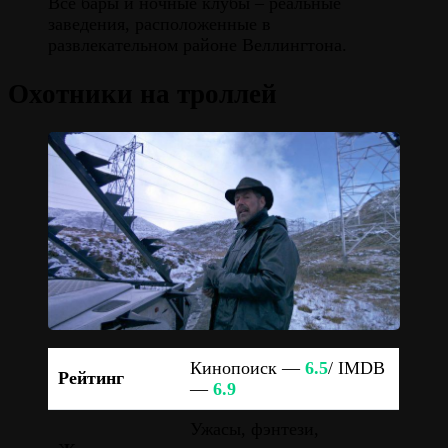
Все бары и ночные клубы – реальные
заведения, расположенные в
развлекательном районе Веллингтона.
Охотники на троллей
Кинопоиск —
6.5
/ IMDB
Рейтинг
—
6.9
Ужасы, фэнтези,