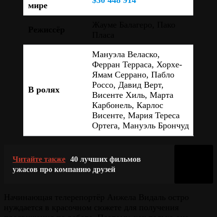
мире
Жауме Балагеро, Пако
Режиссёр
Пласа
Мануэла Веласко,
Ферран Терраса, Хорхе-
Ямам Серрано, Пабло
Россо, Давид Верт,
В ролях
Висенте Хиль, Марта
Карбонель, Карлос
Висенте, Мария Тереса
Ортега, Мануэль Брончуд
Читайте также
40 лучших фильмов
ужасов про компанию друзей
Начинающая телерепортёр Анжела Видаль остро
нуждается в красочном сюжете для получения