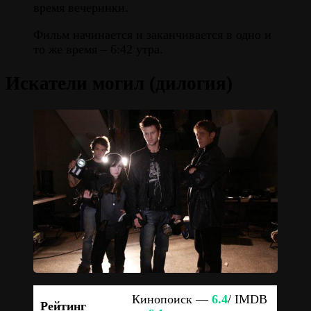
время вечеринки.
Фильм начинается и заканчивается в одно и
то же время – 6:42 утра.
Искатели могил (дилогия)
Кинопоиск —
6.4
/ IMDB
Рейтинг