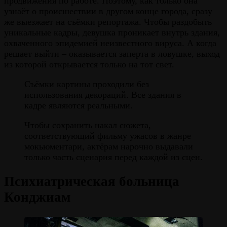
продвижения по работе. Поэтому, как только она
узнаёт о происшествии в другом конце города, сразу
же выезжает на съёмки репортажа. Чтобы раздобыть
уникальные кадры, девушка проникает внутрь здания,
охваченного эпидемией неизвестного вируса. А когда
решает выйти – оказывается заперта в ловушке, выход
из которой открывается только на тот свет.
Съёмки картины проходили без
использования декораций. Все здания в
кадре являются реальными.
Чтобы сохранить накал сюжета,
соответствующий фильму ужасов в жанре
мокьюментари, актёрам нарочно выдавали
только часть сценария перед каждой из сцен.
Психиатрическая больница
Конджиам