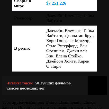
Сборы в
$7 251 226
мире
Джемейн Клемент, Тайка
Режиссёр
Вайтити
Джемейн Клемент, Тайка
Вайтити, Джонатан Бруг,
Кори Гонсалес-Макуэр,
Стью Рутерфорд, Бен
В ролях
Френшам, Джеки ван
Бик, Елена Стейко,
Джейсон Хойте, Карен
О’Лири
Читайте также
50 лучших фильмов
ужасов последних лет
Трое друзей-вампиров Виаго, Владислав и Дикон
живут в Новой Зеландии и стараются идти в ногу со