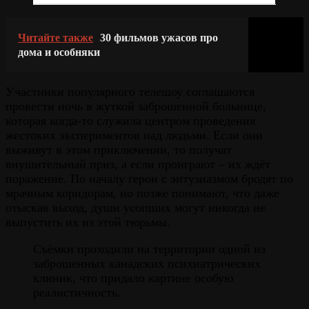
Читайте также
30 фильмов ужасов про
дома и особняки
Участники популярного телешоу соглашаются
провести ночь в жуткой заброшенной больнице,
которая когда-то служила центром проведения
жестоких экспериментов над людьми. Если они
выживут в этом приключении, то получат
внушительный приз, а если проиграют – их ждёт
поражение. По началу герои с энтузиазмом бродят по
мрачным коридорам, но позже понимают, что даже
отыскав выход, души усопших могут никогда не
выпустить их из этой тюрьмы.
Съёмки проходили на территории одной из
заброшенных канадских психиатрических
клиник, что придало картине особую
реалистичность.