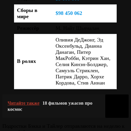
Сборы в
$98 450 062
мире
Режиссёр
М. Найт Шьямалан
Оливия ДеДжонг, Эд
Оксенбульд, Дианна
Данаган, Питер
МакРобби, Кэтрин Хан,
В ролях
Селия Кинэн-Болджер,
Самуэль Стриклен,
Патрик Дарро, Хорхе
Кордова, Стив Аннан
Читайте также
18 фильмов ужасов про
космос
Подростки Бэкка и Тайлер отправляются на неделю к