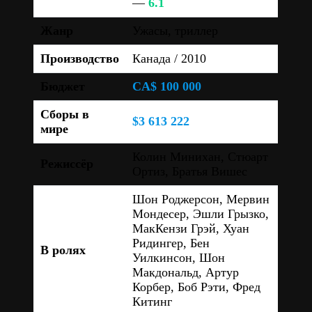
—
6.1
Жанр
Ужасы, триллер
Производство
Канада / 2010
Бюджет
CA$ 100 000
Сборы в
$3 613 222
мире
Колин Минихан, Стюарт
Режиссёр
Ортиз, Братья Вишес
Шон Роджерсон, Мервин
Мондесер, Эшли Грызко,
МакКензи Грэй, Хуан
Ридингер, Бен
В ролях
Уилкинсон, Шон
Макдональд, Артур
Корбер, Боб Рэти, Фред
Китинг