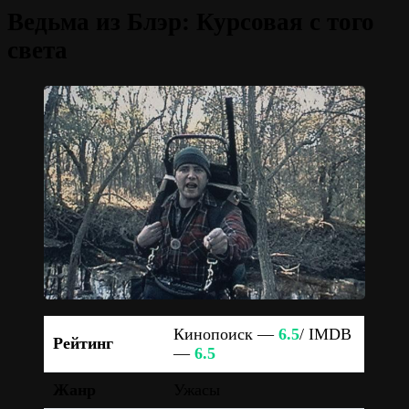
Ведьма из Блэр: Курсовая с того
света
Кинопоиск —
6.5
/ IMDB
Рейтинг
—
6.5
Жанр
Ужасы