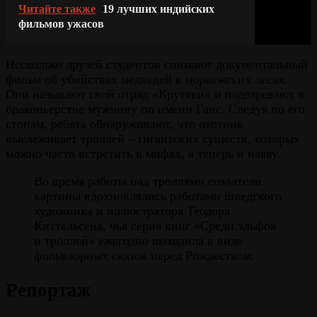
Читайте также
19 лучших индийских
фильмов ужасов
Несколько друзей студентов снимают документальный
фильм об убийствах медведей в норвежских лесах.
Они называют свой отряд «Крутяки» и подозревают в
браконьерстве мужчину по имени Ганс. Следуя по его
стопам, ребята обнаруживают, что охотник
выслеживает троллей – гигантских существ, которых
можно часто встретить в мифах, а теперь и наяву.
Во время работы над троллями создатели
картины вдохновлялись работами шведского
художника и иллюстратора Теодора
Киттельсена, чья серия книг «Среди эльфов
и троллей» ежегодно выходила в виде
фольклорных сказок перед Рождеством.
Репортаж