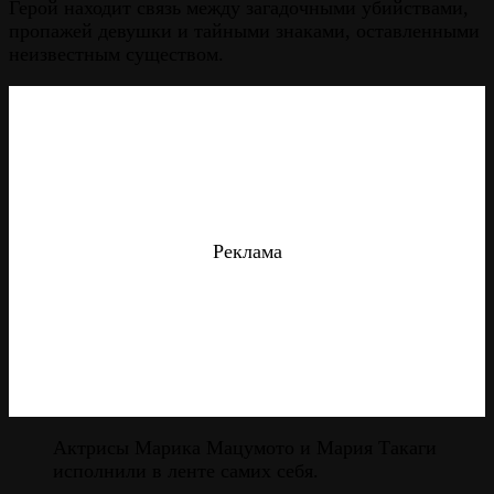
Герой находит связь между загадочными убийствами,
пропажей девушки и тайными знаками, оставленными
неизвестным существом.
Реклама
Актрисы Марика Мацумото и Мария Такаги
исполнили в ленте самих себя.