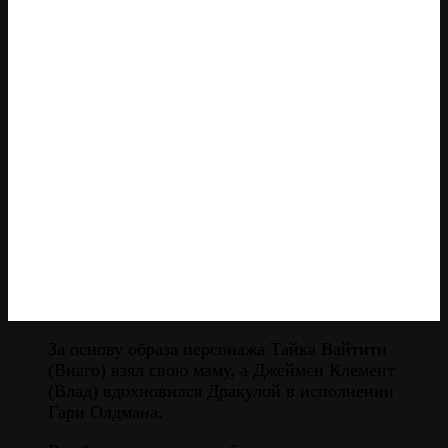
За основу образа персонажа Тайка Вайтити
(Виаго) взял свою маму, а Джеймен Клемент
(Влад) вдохновился Дракулой в исполнении
Гари Олдмана.