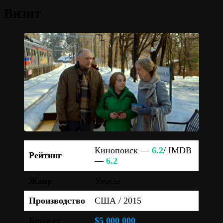
Визит
Кинопоиск —
6.2
/ IMDB
Рейтинг
—
6.2
Жанр
Ужасы
Производство
США / 2015
Бюджет
$5 000 000