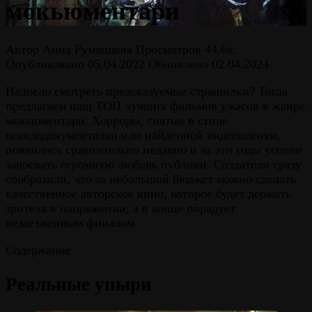
мокьюментари
Автор
Анна Румянцева
Просмотров
44.6к.
Опубликовано
05.04.2022
Обновлено
02.04.2024
Надоело смотреть предсказуемые страшилки? Тогда
предлагаем наш ТОП лучших фильмов ужасов в жанре
мокьюментари. Хорроры, снятые в стиле
псевдодокументалки или найденной видеопленки,
появились сравнительно недавно и за эти годы успели
завоевать огромную любовь публики. Создатели сразу
сообразили, что за небольшой бюджет можно сделать
качественное авторское кино, которое будет держать
зрителя в напряжении, а в конце порадует
незаезженным финалом.
Содержание
Реальные упыри