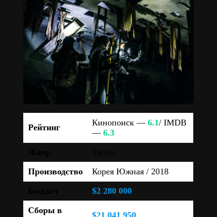
Кинопоиск —
6.1
/ IMDB
Рейтинг
—
6.3
Жанр
Ужасы
Производство
Корея Южная / 2018
Бюджет
$2 280 000
Сборы в
$21 041 950