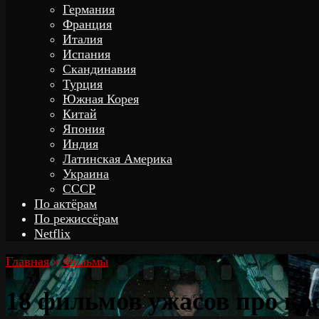
Германия
Франция
Италия
Испания
Скандинавия
Турция
Южная Корея
Китай
Япония
Индия
Латинская Америка
Украина
СССР
По актёрам
По режиссёрам
Netflix
Главная
»
Фильмы
18 фильмов ужасов про ко