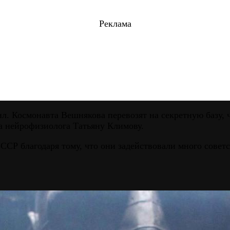
Реклама
л. Космонавта Вешнякова перевозят на секретную базу, ч
а нейрофизиолога Татьяну Климову.
ССР благодаря тому, что они задействовали много советс