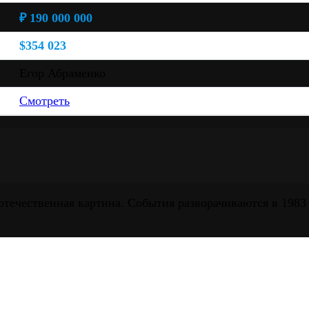
₽ 190 000 000
$354 023
Егор Абраменко
Смотреть
отечественная картина. События разворачиваются в 198