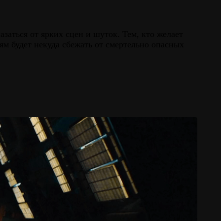
заться от ярких сцен и шуток. Тем, кто желает
ям будет некуда сбежать от смертельно опасных