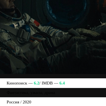
Кинопоиск —
6.2
/ IMDB —
6.4
Фантастика, ужасы, драма
Россия / 2020