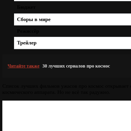
Бюджет
Сборы в мире
Режиссёр
Трейлер
Читайте также
30 лучших сериалов про космос
Список лучших фильмов ужасов про космос открывает 
космического аппарата. Но не всё так радужно.