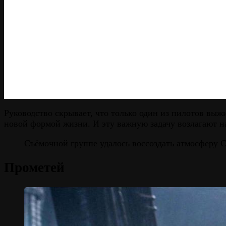
Руководство скрывает, что только один из пилотов выжи
новой формой жизни. И эту важную задачу возлагают н
Съёмочной группе удалось воссоздать атмосферу С
Прометей