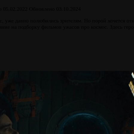
о
05.02.2022
Обновлено
03.10.2024
, уже давно полюбились зрителям. Но порой хочется отка
ание на подборку фильмов ужасов про космос. Здесь геро