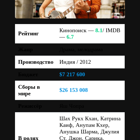
Кинопоиск —
8.1
/ IMDB
Рейтинг
—
6.7
Жанр
Драма, мелодрама
Производство
Индия / 2012
Бюджет
$7 217 600
Сборы в
$26 153 008
мире
Режиссёр
Яш Чопра
Шах Рукх Кхан, Катрина
Каиф, Анупам Кхер,
Анушка Шарма, Джулия
В ролях
Ст. Джон, Сарика,