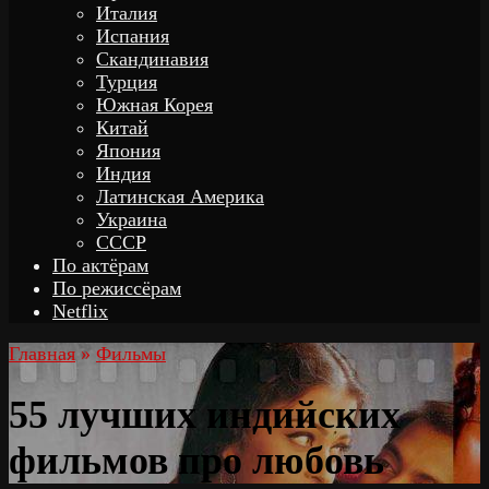
Италия
Испания
Скандинавия
Турция
Южная Корея
Китай
Япония
Индия
Латинская Америка
Украина
СССР
По актёрам
По режиссёрам
Netflix
Главная
»
Фильмы
55 лучших индийских
фильмов про любовь