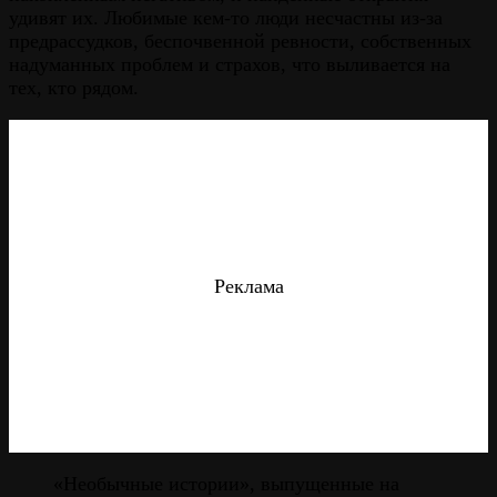
удивят их. Любимые кем-то люди несчастны из-за
предрассудков, беспочвенной ревности, собственных
надуманных проблем и страхов, что выливается на
тех, кто рядом.
Реклама
«Необычные истории», выпущенные на