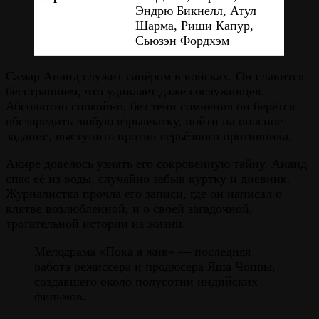
Эндрю Бикнелл, Атул
Шарма, Риши Капур,
Сьюзэн Фордхэм
Самар Ананд служит сапёром в войсках. Он славится
бесстрашием, что удивляет даже сослуживцев.
Абсолютно спокойно, без тени сомнения он берётся
обезвредить любую взрывчатку, пойти на опасное
задание, выступить против серьёзного противника.
Акире довелось узнать его сокровенную тайну. Ананд
спас её из воды, случайно забыв куртку и дневник.
Журналистка прочла его записи, где он написал о
клятве возлюбленной, и о своей загадочной,
трогательной истории из жизни.
Мелодрама «Пока я жив» — последняя
работа режиссёра и продюсера Яша Чопры,
создавшего около полусотни индийских
фильмов.