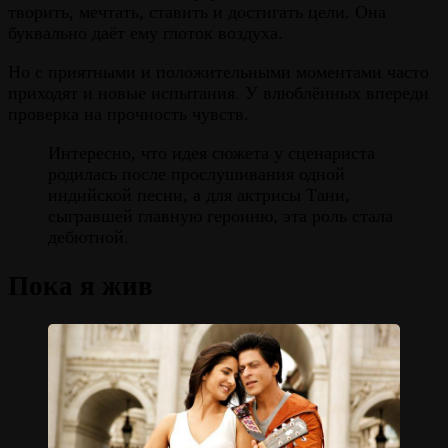
творить, мечтать, ставить и достигать цели. Она
буквально даёт ему глоток воздуха.
Но с приятными и положительными моментами часто
приходят и новые испытания. У влюблённых впереди
проверка на прочность чувств.
Интересно, что идея сюжета у сценариста
родилась после прослушивания одной
индийской песни, а для актрисы Тани,
сыгравшей главную героиню, эта роль стала
дебютной.
Пока я жив