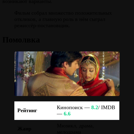
возникают варианты.
Фильм собрал множество положительных
откликов, а главную роль в нём сыграл
режиссёр-постановщик.
Помолвка
Кинопоиск —
8.2
/ IMDB
Рейтинг
—
6.6
Мюзикл, драма,
Жанр
мелодрама