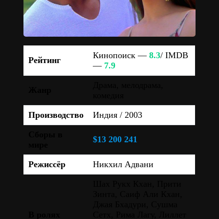
Кинопоиск —
8.3
/ IMDB
Рейтинг
—
7.9
Драма, мелодрама,
Жанр
комедия
Производство
Индия / 2003
Сборы в
$13 200 241
мире
Режиссёр
Никхил Адвани
Шах Рукх Кхан, Прити
Зинта, Саиф Али Кхан,
Джая Бхадури, Сушма
В ролях
Сетх, Рима Лагу, Лиллет