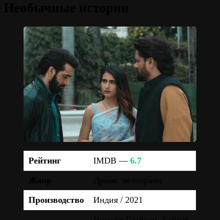
Необычные истории
Рейтинг
IMDB —
6.7
Жанр
Драма, мелодрама
Производство
Индия / 2021
Нирадж Гхайван, Кайозе