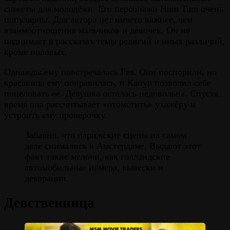
сюжеты для молодёжи. Его персонажи Hum Tum очень
популярны. Для автора нет ничего важнее, чем
взаимоотношения мальчиков и девочек. Он не
поднимает в рассказах темы религий и иных различий,
кроме половых.
Однажды ему повстречалась Рея. Они поспорили, но
красавица ему понравилась, и Капур позволил себе
поцеловать её. Девушка осталась недовольна. Спустя
время она рассчитывает «отомстить» ухажёру и
устроить ему проверочку.
Забавно, что парижские сцены на самом
деле снимались в Амстердаме. Выдают этот
факт такие мелочи, как голландские
автомобильные номера, вывески и
декорации.
Девственница