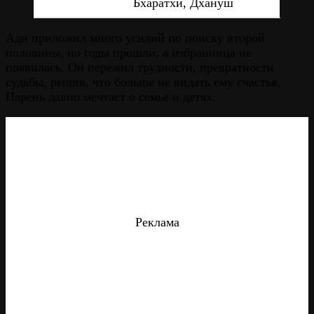
Бхаратхи, Дхануш
Ади приложил много усилий по поиску второй
половины, но годы прошли, а избранница не
появилась. Он пережил трудности, превратности
судьбы, решив, что больше не видать ему счастья.
Парень давно мечтает о семье и детях.
Реклама