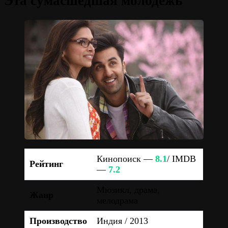
Эта сумасшедшая молодёжь
Кинопоиск —
8.1
/ IMDB
Рейтинг
—
7.2
Мюзикл, драма,
Жанр
мелодрама
Производство
Индия / 2013