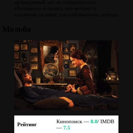
музыкальный хит из оскароносного
«Титаника» и сказал, что мечтает о
подобном шедевре для собственного детища.
Мольба
Кинопоиск —
8.0
/ IMDB
Рейтинг
—
7.5