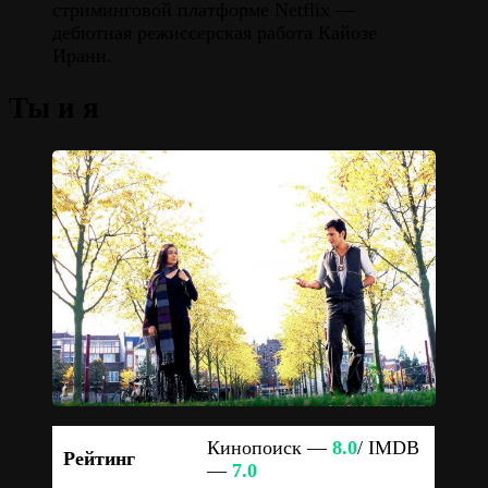
стриминговой платформе Netflix —
дебютная режиссерская работа Кайозе
Ирани.
Ты и я
Кинопоиск —
8.0
/ IMDB
Рейтинг
—
7.0