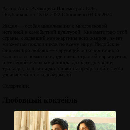
Автор
Анна Румянцева
Просмотров
134к.
Опубликовано
15.02.2022
Обновлено
04.05.2024
Индия — особая цивилизация с многовековой
историей и самобытной культурой. Кинематограф этой
страны, создавший кинокартины всех жанров, имеет
множество поклонников по всему миру. Индийские
фильмы про любовь — чарующий микс восточного
колорита и романтики, где накал страстей варьируется,
и от лёгкой мелодрамы иногда доходит до уровня
триллера, а сюжеты дополняются прекрасной и легко
узнаваемой по стилю музыкой.
Содержание
Любовный коктейль