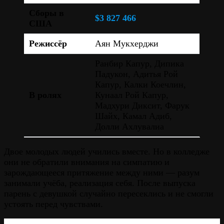
Сборы в
$3 827 466
США
Режиссёр
Аян Мукхерджи
Ранбир Капур, Дипика
Падукон, Адитья Рой
Капур, Калки Коечлин,
В ролях
Кунаал Рой Капур,
Мадхури Диксит, Фарук
Шайх, Камал Адиб,
Долли Ахлувалиа
Двое молодых людей учились вместе. Но в колледже
они не обратили внимания на симпатию и
зарождающееся притяжение между ними — разум
занимали учёба, реализация себя. После выпуска
парень с девушкой случайно пересеклись и не смогли
устоять перед чувствами.