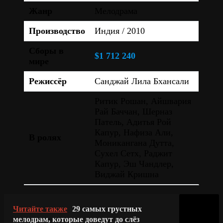
Жанр
Мелодрама
Производство
Индия / 2010
Сборы в
$1 712 240
мире
Режиссёр
Санджай Лила Бхансали
Ритик Рошан, Айшвария
Рай Баччан, Шерназ
Патель, Адитья Рой
Капур, Нафиза Али,
В ролях
Моникангана Дутта,
Сухел Сетх, Раджит
Капур, Эш Чандлер,
Виджай Кришна
Читайте также
29 самых грустных
мелодрам, которые доведут до слёз