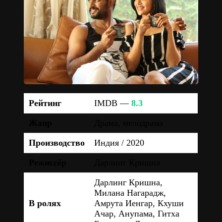
Рейтинг
IMDB —
8.3
Жанр
Драма, мелодрама
Производство
Индия / 2020
Режиссёр
Дарлинг Кришна
Дарлинг Кришна,
Милана Нагарадж,
В ролях
Амрута Иенгар, Кхуши
Ачар, Анупама, Гитха