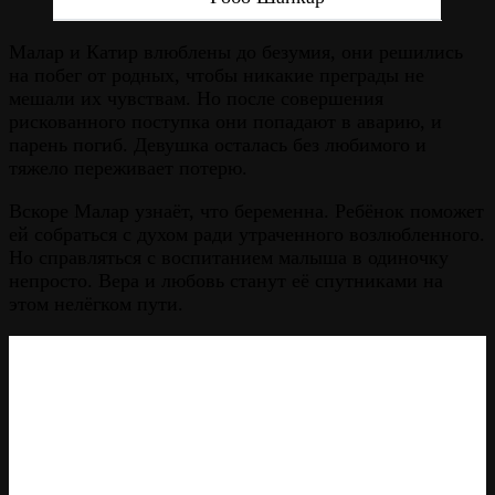
Малар и Катир влюблены до безумия, они решились
на побег от родных, чтобы никакие преграды не
мешали их чувствам. Но после совершения
рискованного поступка они попадают в аварию, и
парень погиб. Девушка осталась без любимого и
тяжело переживает потерю.
Вскоре Малар узнаёт, что беременна. Ребёнок поможет
ей собраться с духом ради утраченного возлюбленного.
Но справляться с воспитанием малыша в одиночку
непросто. Вера и любовь станут её спутниками на
этом нелёгком пути.