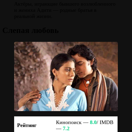
Актёры, играющие бывшего возлюбленного
и жениха Адити — родные братья в
реальной жизни.
Слепая любовь
Кинопоиск —
8.0
/ IMDB
Рейтинг
—
7.2