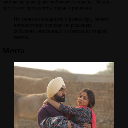
одночасье даже ради любимого человека. Парню
предстоит преодолеть старые привычки.
По словам сценариста и режиссёра, сюжет
кинокартины основан на реальных
событиях, описанных в заметке из старой
газеты.
Мечта