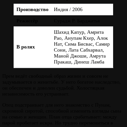
Производство
Индия / 2006
Режиссёр
Сурадж Р. Барджатья
Шахид Капур, Амрита
Рао, Анупам Кхер, Алок
Нат, Сима Бисвас, Самир
В ролях
Сони, Лата Сабхарвал,
Маной Джоши, Амрута
Пракаш, Динеш Ламба
Прем ведёт свободный образ жизни и совсем не
задумывается о женитьбе. У него богатое наследство,
он обеспечен и доволен судьбой. Холостяцкая
независимость его устраивает.
Отец подстраивает для него знакомство с Пунам,
скромной сиротой, способной изменить взгляды сына
на семью и женщин. План отца срабатывает: между
парой пробегает искра. Но трудно перемениться в