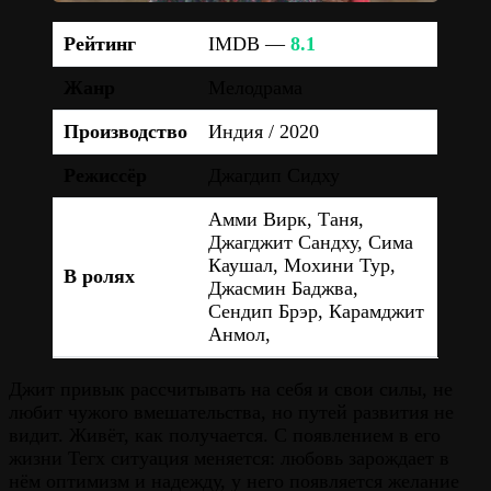
Рейтинг
IMDB —
8.1
Жанр
Мелодрама
Производство
Индия / 2020
Режиссёр
Джагдип Сидху
Амми Вирк, Таня,
Джагджит Сандху, Сима
Каушал, Мохини Тур,
В ролях
Джасмин Баджва,
Сендип Брэр, Карамджит
Анмол,
Джит привык рассчитывать на себя и свои силы, не
любит чужого вмешательства, но путей развития не
видит. Живёт, как получается. С появлением в его
жизни Тегх ситуация меняется: любовь зарождает в
нём оптимизм и надежду, у него появляется желание