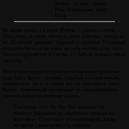
Дюбей, Делнааз Ирани,
Рани Мукхерджи, Атит
Наик
На дворе весна, а в душе Нэйны — холод и стужа.
Отец умер, оставив заботы о детях бабушке, матери и
ей, 23-летней девушке, старшей из ребятни. Основные
обязанности по дому взяла на себя именно дочь, мать
тяжело справляется без мужа, а у бабули невыносимый
характер.
Нэйна вынуждена погрузиться в бытовые проблемы
ради блага брата с сестрой, позабыв о развлечениях,
знакомствах. Но в её жизни всё же появляется Аман.
Яркий, позитивный он смущает её, погружённую в
утомительные ежедневные задачи.
Саундтрек «Kal Ho Naa Ho» композитор
написал буквально на листочке и записал на
диктофон. Произошло это в ресторане, когда
во время ужина режиссёр напевал