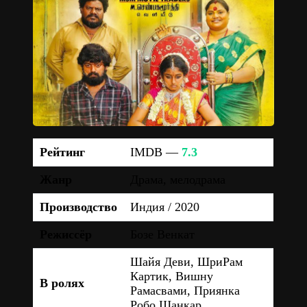
Рейтинг
IMDB —
7.3
Жанр
Драма, мелодрама
Производство
Индия / 2020
Режиссёр
Бозе Венкат
Шайя Деви, ШриРам
Картик, Вишну
В ролях
Рамасвами, Приянка
Робо Шанкар