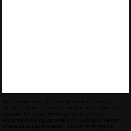
Негативный опыт он готов использовать в свою
пользу — сразу отсеивать неподходящих, корыстных
женщин. Он верит, что встретит достойную,
неповторимую, предназначенную небесами. Почти
отчаявшись, расслабляется, и на его пути тут же