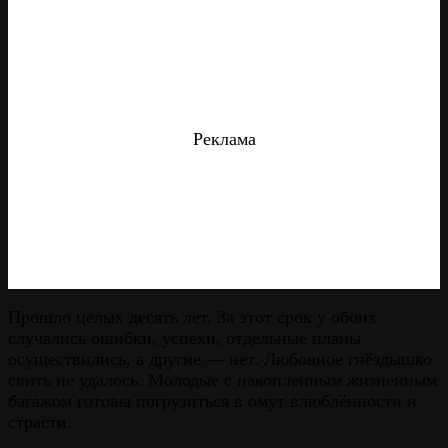
Реклама
Прошло целых десять лет. За этот срок у обоих
случались ошибки, успехи, отдельные планы
осуществились, а другие — нет. Любовное гнёздышко
свить не удалось. Молодые с накопленным жизненным
багажом готовы погрузиться в омут влюблённости и
страсти.