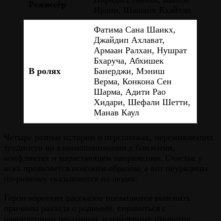
Режиссёр
Ирани, Шашанк Кхайтан
Фатима Сана Шаикх,
Джайдип Ахлават,
Армаан Ралхан, Нушрат
Бхаруча, Абхишек
В ролях
Банерджи, Мэниш
Верма, Конкона Сен
Шарма, Адити Рао
Хидари, Шефали Шетти,
Манав Каул
Четыре разные истории о персонажах, переживающих
трудности во взаимопонимании с близкими,
конфликтах и нарастающем напряжении. Счастье у
всех проявляется похожим образом, а вот неурядицы
по-разному сказываются на людях.
Герои коротких рассказов попытаются выяснить
причины разлада с родными, справиться с
накопленным негативом, и найденные открытия