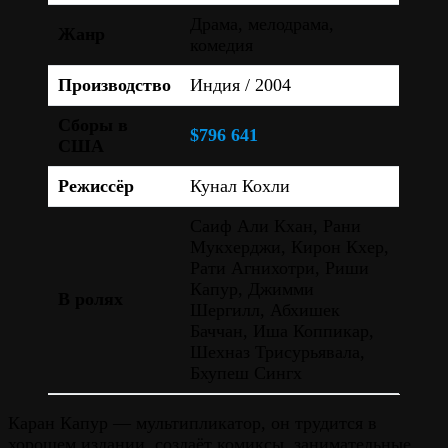
Драма, мелодрама,
Жанр
комедия
Производство
Индия / 2004
Сборы в
$796 641
США
Режиссёр
Кунал Кохли
Саиф Али Кхан, Рани
Мукхерджи, Кирон Кхер,
Рати Агнихотри, Риши
Капур, Джимми
В ролях
Шергилл, Абхишек
Баччан, Иша Коппикар,
Шехназ Трисурьявала,
Бхупеш Сингх
Каран Капур — мультипликатор, он трудится в
хорошем издании, создаёт комиксы, занимательные