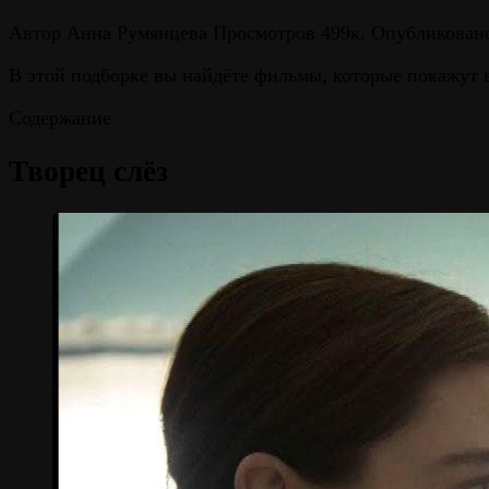
Автор
Анна Румянцева
Просмотров
499к.
Опубликован
В этой подборке вы найдёте фильмы, которые покажут 
Содержание
Творец слёз