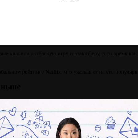
ые хвалили актёрскую игру и атмосферу, в то время ка
бальном рейтинге Netflix, что указывает на его популярн
аньше