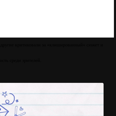
к другие критиковали за «клишированный» сюжет и
ость среди зрителей.