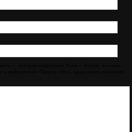
жета — история подростков Ники и Ригеля, которые
к и мифический «Творец слёз», продолжает оказывать