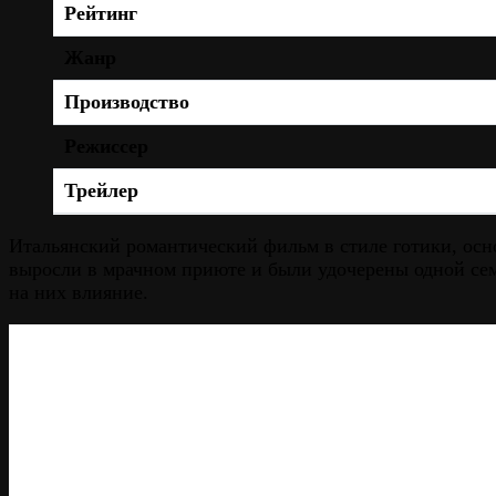
Рейтинг
Жанр
Производство
Режиссер
Трейлер
Итальянский романтический фильм в стиле готики, ос
выросли в мрачном приюте и были удочерены одной сем
на них влияние.