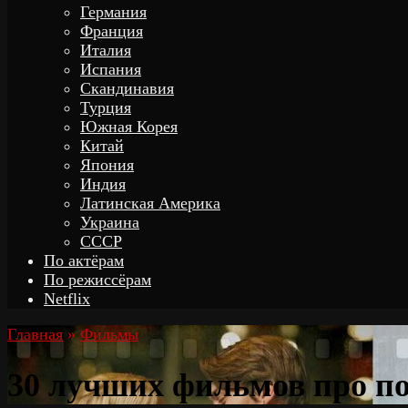
Германия
Франция
Италия
Испания
Скандинавия
Турция
Южная Корея
Китай
Япония
Индия
Латинская Америка
Украина
СССР
По актёрам
По режиссёрам
Netflix
Главная
»
Фильмы
30 лучших фильмов про п