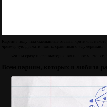
Картина получила смешанные отзывы критиков: некотор
чрезмерную драматичность, сравнивая с «Сумерками»..
Фильм сразу после выхода занял первое место в гло
Всем парням, которых я любила р