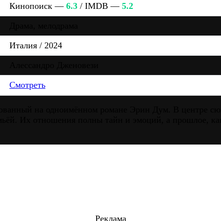
Кинопоиск —
6.3
/ IMDB —
5.2
Драма, мелодрама
Италия / 2024
Алессандро Дженовези
Смотреть
нованный на одноимённом романе Эрин Дум. В центре сю
ьёй. Их отношения полны тайн и эмоций, а прошлое, ка
Реклама