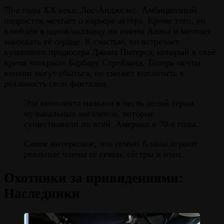
70-е годы ХХ века. Лос-Анджелес. Амбициозный
подросток мечтает о карьере актёра. Кроме того, он
влюблён в одноклассницу по имени Алана и мечтает
завоевать её сердце. К счастью, он встречает
культового продюсера Джона Питерса, который в своё
время «открыл» Барбару Стрейзанд. Теперь мечты
юноши могут сбыться, он сможет воплотить в
реальность свои фантазии.
Эта кинолента названа в честь целой серии
музыкальных магазинов, которые
существовали по всей Америке в 70-е годы.
Самое интересное, что семью Аланы играют
реальные члены её семьи, сёстры и отец.
Охотники за привидениями:
Наследники