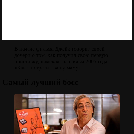
В начале фильма Джейк говорит своей
дочери о том, как получил свою первую
приставку, намекая на фильм 2005 года
«Как я встретил вашу маму».
Самый лучший босс