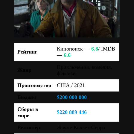
Кинопоиск —
6.8
/ IMDB
Рейтинг
—
6.6
Приключения, комедия,
Жанр
фэнтези
Производство
США / 2021
Бюджет
$200 000 000
Сборы в
$220 889 446
мире
Режиссёр
Жауме Кольет-Серра