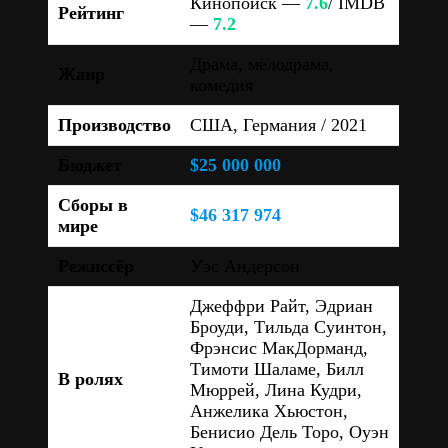
Кинопоиск —
7.6
/ IMDB
Рейтинг
—
7.2
Драма, мелодрама,
Жанр
комедия
Производство
США, Германия / 2021
Бюджет
$25 000 000
Сборы в
$46 317 974
мире
Режиссёр
Уэс Андерсон
Джеффри Райт, Эдриан
Броуди, Тильда Суинтон,
Фрэнсис МакДорманд,
Тимоти Шаламе, Билл
В ролях
Мюррей, Лина Кудри,
Анжелика Хьюстон,
Бенисио Дель Торо, Оуэн