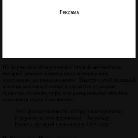
Реклама
На ферме они обнаруживают старый автомобиль,
который некогда принадлежал легендарным
«охотникам за привидениями». Вместе с этой находкой
в жизнь маленькой семьи вторгаются странные
существа из иного мира, а паранормальные явления
становятся нормой их жизни.
Этот фильм посвящён актёру, участвующему
в первых лентах франшизы – Харольду
Рэмису, который скончался в 2014 году.