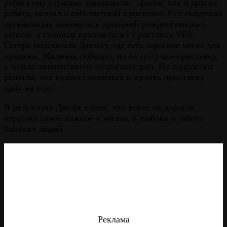
ребята ему страшно завидовали. Джейк, как и другие
ребята, мечтал о собственной приставке. Его скаутская
организация занималась продажей рождественских
венков, а главным призом будет приставка NES.
Сестра подсказала Джейку, где есть хорошие места для
продажи. Мальчик победил, но не получил приставку,
а только многотомную энциклопедию. Но подростки
решили, что нужно сложиться и купить приставку
одну на всех.
В результате Джейк понял, что вовсе не дорогая
игрушка самое важное в жизни, а любовь и забота
близких людей.
Реклама