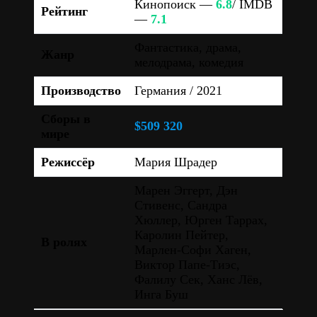
Кинопоиск —
6.8
/ IMDB
Рейтинг
—
7.1
Фантастика, драма,
Жанр
мелодрама, комедия
Производство
Германия / 2021
Сборы в
$509 320
мире
Режиссёр
Мария Шрадер
Марен Эггерт, Дэн
Стивенс, Сандра
Хюллер, Юрген Таррах,
Каролин Пейтер,
В ролях
Марлен-Софи Хаген,
Виктор Папе-Тиэс,
Фалилу Сек, Ханс Лёв,
Инга Буш