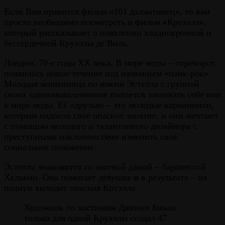
Если Вам нравится фильм «101 далматинец», то вам
просто необходимо посмотреть и фильм «Круэлла»,
который рассказывает о появлении хладнокровной и
бессердечной Круэллы де Виль.
Лондон, 70-е годы ХХ века. В мире моды – переворот,
появилось новое течение под названием «панк-рок».
Молодая мошенница по имени Эстелла с группой
своих единомышленников пытается завоевать себе имя
в мире моды. Её «друзья» – это молодые карманники,
которым надоело своё опасное занятие, и они мечтают
с помощью молодого и талантливого дизайнера с
преступными наклонностями изменить своё
социальное положение.
Эстелла знакомится со знатной дамой – баронессой
Хельман. Она помогает девушке и в результате – на
подиум выходит опасная Круэлла.
Художник по костюмам Дженни Биван
только для одной Круэллы создал 47