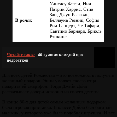
Уинслоу Фегли, Нил
Патрик Харрис, Стив
Зан, Джун Рафаэль,
В ролях
Беллауна Резник, София
Рид-Ганцерт, Че Тафари,
Сантино Барнард, Бриэль
Рэнкинс
Читайте также
46 лучших комедий про
подростков
Для всех детей Рождество – это возможность получить
желанный подарок. Энни умоляет своего отца
подарить ей смартфон. Тогда Джейк Дойл
рассказывает дочери историю из своего детства.
В конце 80-х для детей самым желанным подарком
была игровая приставка. В классе Дойла был богатый
мальчик, у которого уже была подобная игрушка. И все