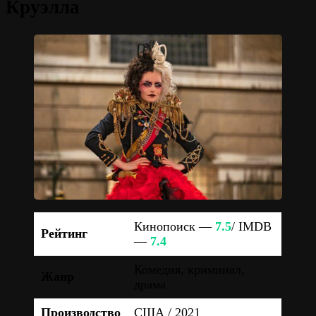
Круэлла
Кинопоиск —
7.5
/ IMDB
Рейтинг
—
7.4
Комедия, криминал,
Жанр
драма
Производство
США / 2021