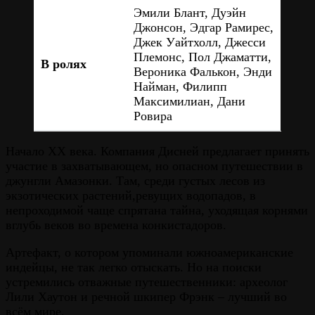
Эмили Блант, Дуэйн
Джонсон, Эдгар Рамирес,
Джек Уайтхолл, Джесси
Племонс, Пол Джаматти,
В ролях
Вероника Фалькон, Энди
Найман, Филипп
Максимилиан, Дани
Ровира
Начало ХХ века. Компания Дисней предлагает принять
участие в захватывающем, но опасном путешествии в
джунгли Амазонки. Там, среди густых лесов из
экзотических растений,ревущих водопадов, в
непроходимой чаще спрятана тайна, уходящая корнями
вглубь веков во времена конкистадоров.
Артефакт, о котором упоминали южноамериканские
индейцы, не так легко отыскать. Но на поиски
устремились отважные путешественники: археолог
Лили Хаутон и речной шкипер Фрэнк – лучший во
всём мире.