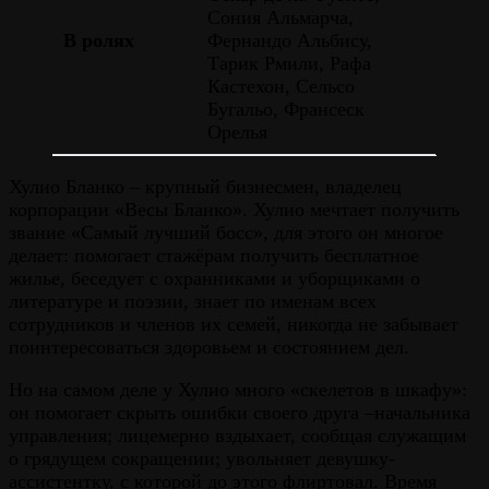
Сония Альмарча,
В ролях
Фернандо Альбису,
Тарик Рмили, Рафа
Кастехон, Сельсо
Бугальо, Франсеск
Орелья
Хулио Бланко – крупный бизнесмен, владелец
корпорации «Весы Бланко». Хулио мечтает получить
звание «Самый лучший босс», для этого он многое
делает: помогает стажёрам получить бесплатное
жилье, беседует с охранниками и уборщиками о
литературе и поэзии, знает по именам всех
сотрудников и членов их семей, никогда не забывает
поинтересоваться здоровьем и состоянием дел.
Но на самом деле у Хулио много «скелетов в шкафу»:
он помогает скрыть ошибки своего друга –начальника
управления; лицемерно вздыхает, сообщая служащим
о грядущем сокращении; увольняет девушку-
ассистентку, с которой до этого флиртовал. Время