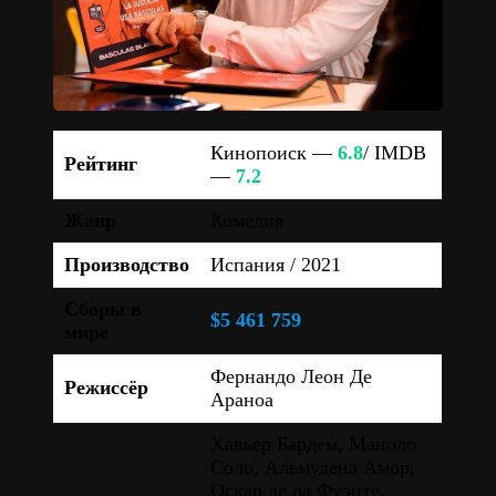
Кинопоиск —
6.8
/ IMDB
Рейтинг
—
7.2
Жанр
Комедия
Производство
Испания / 2021
Сборы в
$5 461 759
мире
Фернандо Леон Де
Режиссёр
Араноа
Хавьер Бардем, Маноло
Соло, Альмудена Амор,
Оскар де ла Фуэнте,