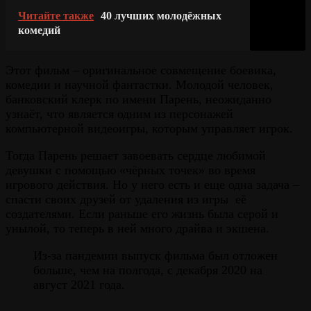
Читайте также
40 лучших молодёжных
комедий
Этот фильм – оригинальное совмещение боевика,
комедии и научной фантастки. Молодой человек,
банковский клерк по имени Парень, неожиданно
узнаёт, что является одним из персонажей
компьютерной видеоигры, которым управляет игрок.
Тогда Парень решает завоевать сердце любимой
девушки с помощью «чёрных точек» во время
игрового действия. Но у него есть и еще одна задача –
спасти своих друзей от удаления из игры её
создателями. Если раньше его жизнь была серой и
унылой, то теперь в ней много драйва и экшена.
Из-за пандемии выпуск фильма был отложен
больше, чем на полгода, с декабря 2020 на
август 2021 года.