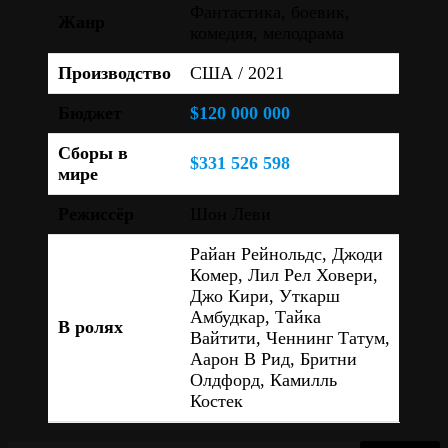
Фантастика, боевик,
Жанр
комедия, мелодрама
Производство
США / 2021
Бюджет
$120 000 000
Сборы в
$331 526 598
мире
Режиссёр
Шон Леви
Райан Рейнольдс, Джоди
Комер, Лил Рел Ховери,
Джо Кири, Уткарш
Амбудкар, Тайка
В ролях
Вайтити, Ченнинг Татум,
Аарон В Рид, Бритни
Олдфорд, Камилль
Костек