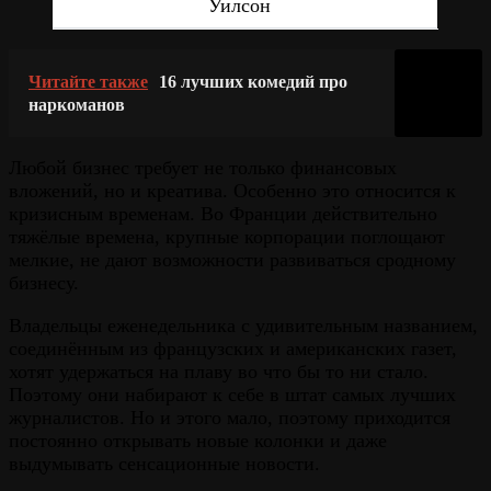
Уилсон
Читайте также
16 лучших комедий про
наркоманов
Любой бизнес требует не только финансовых
вложений, но и креатива. Особенно это относится к
кризисным временам. Во Франции действительно
тяжёлые времена, крупные корпорации поглощают
мелкие, не дают возможности развиваться сродному
бизнесу.
Владельцы еженедельника с удивительным названием,
соединённым из французских и американских газет,
хотят удержаться на плаву во что бы то ни стало.
Поэтому они набирают к себе в штат самых лучших
журналистов. Но и этого мало, поэтому приходится
постоянно открывать новые колонки и даже
выдумывать сенсационные новости.