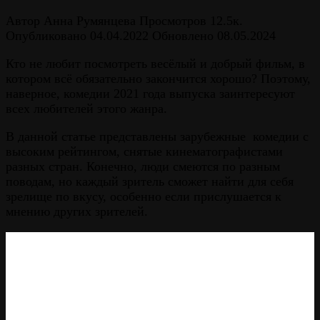
Автор
Анна Румянцева
Просмотров
12.5к.
Опубликовано
04.04.2022
Обновлено
08.05.2024
Кто не любит посмотреть весёлый и добрый фильм, в
котором всё обязательно закончится хорошо? Поэтому,
наверное, комедии 2021 года выпуска заинтересуют
всех любителей этого жанра.
В данной статье представлены зарубежные комедии с
высоким рейтингом, снятые кинематографистами
разных стран. Конечно, люди смеются по разным
поводам, но каждый зритель сможет найти для себя
зрелище по вкусу, особенно если прислушается к
мнению других зрителей.