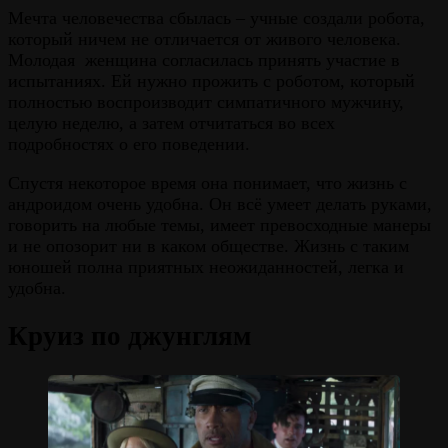
Мечта человечества сбылась – учные создали робота,
который ничем не отличается от живого человека.
Молодая женщина согласилась принять участие в
испытаниях. Ей нужно прожить с роботом, который
полностью воспроизводит симпатичного мужчину,
целую неделю, а затем отчитаться во всех
подробностях о его поведении.
Спустя некоторое время она понимает, что жизнь с
андроидом очень удобна. Он всё умеет делать руками,
говорить на любые темы, имеет превосходные манеры
и не опозорит ни в каком обществе. Жизнь с таким
юношей полна приятных неожиданностей, легка и
удобна.
Круиз по джунглям