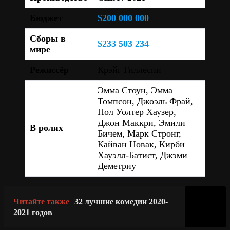
Бюджет
$200 000 000
Сборы в
$233 503 234
мире
Режиссёр
Крэйг Гиллеспи
Эмма Стоун, Эмма
Томпсон, Джоэль Фрай,
Пол Уолтер Хаузер,
Джон Маккри, Эмили
В ролях
Бичем, Марк Стронг,
Кайван Новак, Кирби
Хауэлл-Батист, Джэми
Деметриу
Читайте также
32 лучшие комедии 2020-
2021 годов