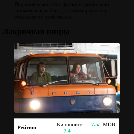
Первоначально этот фильм планировали
снимать как мюзикл, но затем режиссёр
отказался от этой мысли.
Лакричная пицца
Кинопоиск —
7.5
/ IMDB
Рейтинг
—
7.4