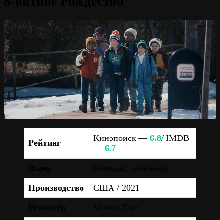
8-битное Рождество
Кинопоиск —
6.8
/ IMDB
Рейтинг
—
6.7
Жанр
Комедия, семейный
Производство
США / 2021
Режиссёр
Майкл Даус