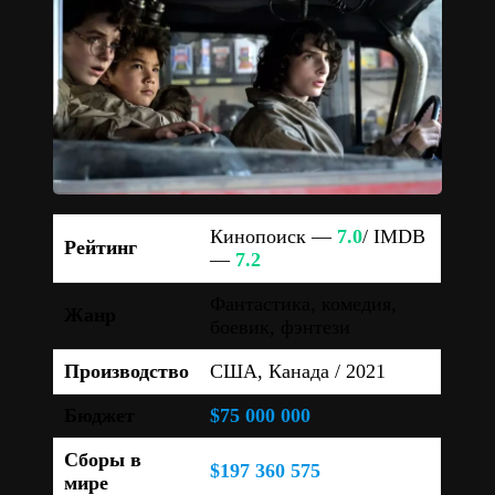
Кинопоиск —
7.0
/ IMDB
Рейтинг
—
7.2
Фантастика, комедия,
Жанр
боевик, фэнтези
Производство
США, Канада / 2021
Бюджет
$75 000 000
Сборы в
$197 360 575
мире