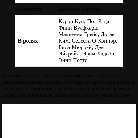
Режиссёр
Джейсон Райтман
Кэрри Кун, Пол Радд,
Финн Вулфхард,
Маккенна Грейс, Логан
В ролях
Ким, Селеста О’Коннор,
Билл Мюррей, Дэн
Эйкройд, Эрни Хадсон,
Энни Поттс
Разведённая женщина с двумя детьми получила
неожиданное наследство от отца, которого она никогда
не знала. Семья переселяется на отдалённую ферму и
подростки начинают знакомство с новой местностью.