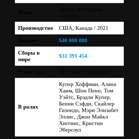
Драма, мелодрама,
Жанр
комедия
Производство
США, Канада / 2021
Бюджет
$40 000 000
Сборы в
$31 391 454
мире
Режиссёр
Пол Томас Андерсон
Купер Хоффман, Алана
Хаим, Шон Пенн, Том
Уэйтс, Брэдли Купер,
Бенни Сэфди, Скайлер
В ролях
Гизондо, Мэри Элизабет
Эллис, Джон Майкл
Хиггинс, Кристин
Эберсоул