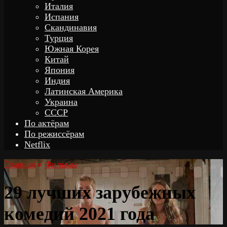
Италия
Испания
Скандинавия
Турция
Южная Корея
Китай
Япония
Индия
Латинская Америка
Украина
СССР
По актёрам
По режиссёрам
Netflix
Главная
»
Фильмы
29 лучших зарубежных
комедий 2021 года