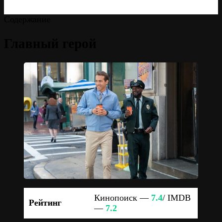
Содержание
Главный герой
Кинопоиск —
7.4
/ IMDB
Рейтинг
—
7.2