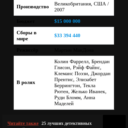
Великобритания, США /
Производство
2007
Бюджет
$15 000 000
Сборы в
$33 394 440
мире
Режиссёр
Мартин МакДона
Колин Фаррелл, Брендан
Глисон, Рэйф Файнс,
Клеманс Поэзи, Джордан
Прентис, Элизабет
В ролях
Беррингтон, Текла
Рютен, Желько Иванек,
Руди Бломм, Анна
Маделей
Читайте также
25 лучших детективных