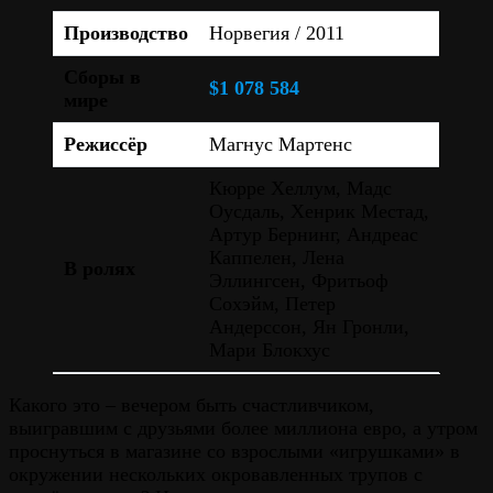
Производство
Норвегия / 2011
Сборы в
$1 078 584
мире
Режиссёр
Магнус Мартенс
Кюрре Хеллум, Мадс
Оусдаль, Хенрик Местад,
Артур Бернинг, Андреас
Каппелен, Лена
В ролях
Эллингсен, Фритьоф
Сохэйм, Петер
Андерссон, Ян Гронли,
Мари Блокхус
Какого это – вечером быть счастливчиком,
выигравшим с друзьями более миллиона евро, а утром
проснуться в магазине со взрослыми «игрушками» в
окружении нескольких окровавленных трупов с