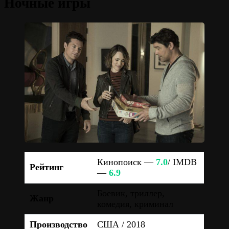
Ночные игры
Кинопоиск —
7.0
/ IMDB
Рейтинг
—
6.9
Боевик, триллер,
Жанр
комедия, криминал
Производство
США / 2018