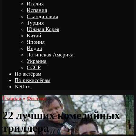
Италия
Испания
Скандинавия
Турция
Южная Корея
Китай
Япония
Индия
Латинская Америка
Украина
СССР
По актёрам
По режиссёрам
Netflix
Главная
»
Фильмы
22 лучших комедийных
триллера