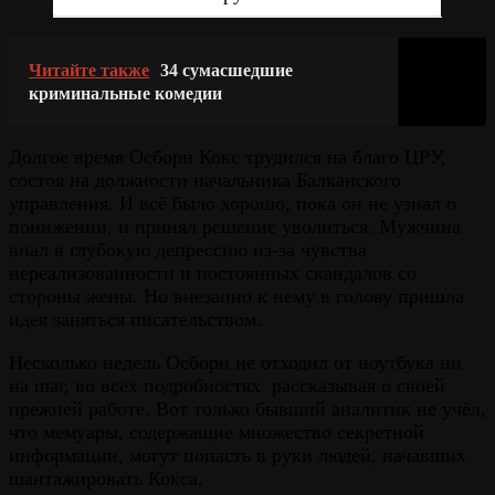
Читайте также
34 сумасшедшие
криминальные комедии
Долгое время Осборн Кокс трудился на благо ЦРУ,
состоя на должности начальника Балканского
управления. И всё было хорошо, пока он не узнал о
понижении, и принял решение уволиться. Мужчина
впал в глубокую депрессию из-за чувства
нереализованности и постоянных скандалов со
стороны жены. Но внезапно к нему в голову пришла
идея заняться писательством.
Несколько недель Осборн не отходил от ноутбука ни
на шаг, во всех подробностях рассказывая о своей
прежней работе. Вот только бывший аналитик не учёл,
что мемуары, содержащие множество секретной
информации, могут попасть в руки людей, начавших
шантажировать Кокса.