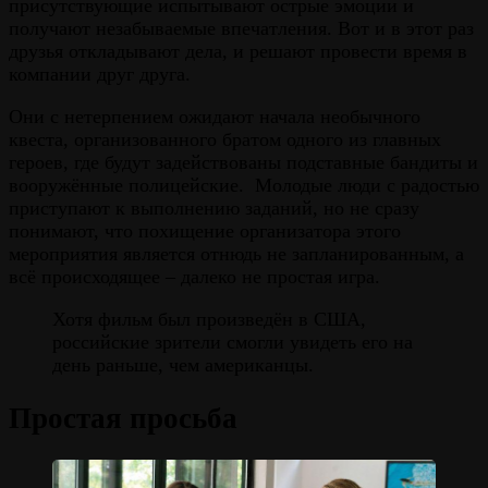
присутствующие испытывают острые эмоции и
получают незабываемые впечатления. Вот и в этот раз
друзья откладывают дела, и решают провести время в
компании друг друга.
Они с нетерпением ожидают начала необычного
квеста, организованного братом одного из главных
героев, где будут задействованы подставные бандиты и
вооружённые полицейские. Молодые люди с радостью
приступают к выполнению заданий, но не сразу
понимают, что похищение организатора этого
мероприятия является отнюдь не запланированным, а
всё происходящее – далеко не простая игра.
Хотя фильм был произведён в США,
российские зрители смогли увидеть его на
день раньше, чем американцы.
Простая просьба