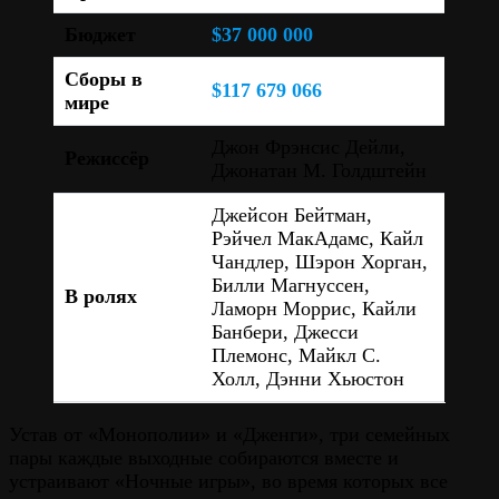
Бюджет
$37 000 000
Сборы в
$117 679 066
мире
Джон Фрэнсис Дейли,
Режиссёр
Джонатан М. Голдштейн
Джейсон Бейтман,
Рэйчел МакАдамс, Кайл
Чандлер, Шэрон Хорган,
Билли Магнуссен,
В ролях
Ламорн Моррис, Кайли
Банбери, Джесси
Племонс, Майкл С.
Холл, Дэнни Хьюстон
Устав от «Монополии» и «Дженги», три семейных
пары каждые выходные собираются вместе и
устраивают «Ночные игры», во время которых все