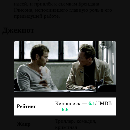
идеей, и привлёк к съёмкам Брендана
Глисона, исполнившего главную роль в его
предыдущей работе.
Джекпот
Кинопоиск —
6.1
/ IMDB
Рейтинг
—
6.6
Триллер, комедия,
Жанр
криминал