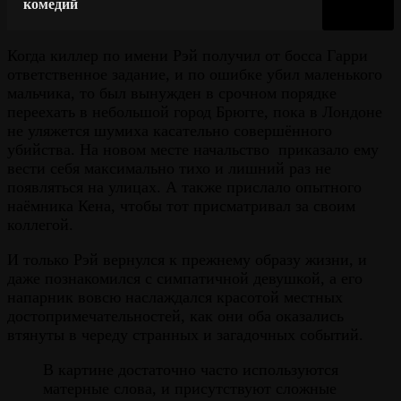
комедий
Когда киллер по имени Рэй получил от босса Гарри
ответственное задание, и по ошибке убил маленького
мальчика, то был вынужден в срочном порядке
переехать в небольшой город Брюгге, пока в Лондоне
не уляжется шумиха касательно совершённого
убийства. На новом месте начальство приказало ему
вести себя максимально тихо и лишний раз не
появляться на улицах. А также прислало опытного
наёмника Кена, чтобы тот присматривал за своим
коллегой.
И только Рэй вернулся к прежнему образу жизни, и
даже познакомился с симпатичной девушкой, а его
напарник вовсю наслаждался красотой местных
достопримечательностей, как они оба оказались
втянуты в череду странных и загадочных событий.
В картине достаточно часто используются
матерные слова, и присутствуют сложные