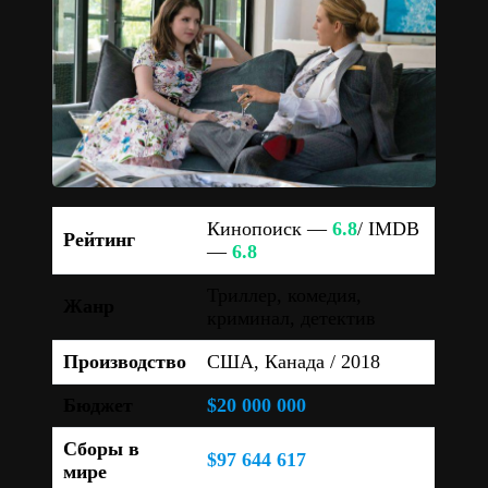
Кинопоиск —
6.8
/ IMDB
Рейтинг
—
6.8
Триллер, комедия,
Жанр
криминал, детектив
Производство
США, Канада / 2018
Бюджет
$20 000 000
Сборы в
$97 644 617
мире