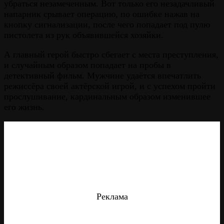
убраться незамеченным. Вот только его незадачливый
напарник срывает операцию, по ошибке нажав на
кнопку сигнализации, после чего попадает под пулю
пистолета из рук объявившейся хозяйки.
А главный герой быстро сбегает с места преступления,
и случайным образом попадает на пробы в
детективный фильм. Мужчине удаётся впечатлить
режиссёра своей актёрской игрой, и с успехом пройти
прослушивание, кардинальным образом изменившее
его жизнь.
Реклама