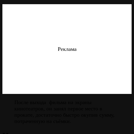
Реклама
После выхода фильма на экраны
кинотеатров, он занял первое место в
прокате, достаточно быстро окупив сумму,
потраченную на съёмки.