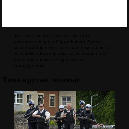
Так как в период съёмок картины
исполнитель роли Гарри Роберт Дауни-
младший боролся с алкоголизмом, коллега
актёра Вэл Килмер отказался от крепких
напитков в качестве дружеской
солидарности.
Типа крутые легавые