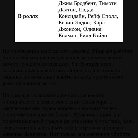
Джим Бродбент, Тимоти
Далтон, Пэдди
В ролях
Консидайн, Рейф Сполл,
Кевин Элдон, Карл
Джонсон, Оливия
Колман, Билл Бэйли
На протяжении многих лет Николас Эйнджел работал
в полицейском участке, и успел заслужить звание
самого лучшего сотрудника. Он быстрее всех
остальных раскрывал запутанные дела и находил
зацепки, помогающие выйти на след преступника
даже на ровном месте.
Но однажды начальство решило перевести
полицейского в отдел поселения Сэндфорд, а
замученные его «идеальностью» коллеги только
поспособствовали этой идее. Мужчина прибыл в
провинциальный город в расстроенных чувствах, ведь
здесь можно было забыть о перестрелках и поимке
опасных бандитов. Вот только ряд жестоких убийств