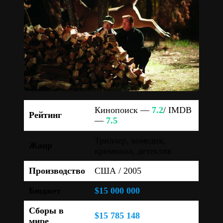
Кинопоиск —
7.2
/ IMDB
Рейтинг
—
7.5
Триллер, комедия,
Жанр
криминал, детектив
Производство
США / 2005
Бюджет
$15 000 000
Сборы в
$15 785 148
мире