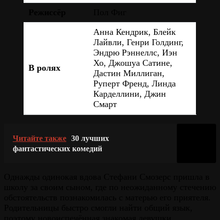
Режиссёр
Пол Фиг
Анна Кендрик, Блейк
Лайвли, Генри Голдинг,
Эндрю Рэннеллс, Иэн
Хо, Джошуа Сатине,
В ролях
Дастин Миллиган,
Руперт Френд, Линда
Карделлини, Джин
Смарт
Читайте также
30 лучших
фантастических комедий
Однажды одинокая вдова Стефани Смозерс пришла в
школу за своим сыном, где по неожиданному стечению
обстоятельств познакомилась с матерью его приятеля.
Родительницы быстро смогли найти общий язык,
поэтому новоиспечённая знакомая девушки