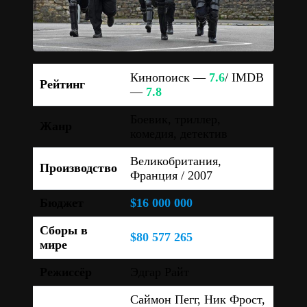
Кинопоиск —
7.6
/ IMDB
Рейтинг
—
7.8
Боевик, триллер,
Жанр
комедия, детектив
Великобритания,
Производство
Франция / 2007
Бюджет
$16 000 000
Сборы в
$80 577 265
мире
Режиссёр
Эдгар Райт
Саймон Пегг, Ник Фрост,