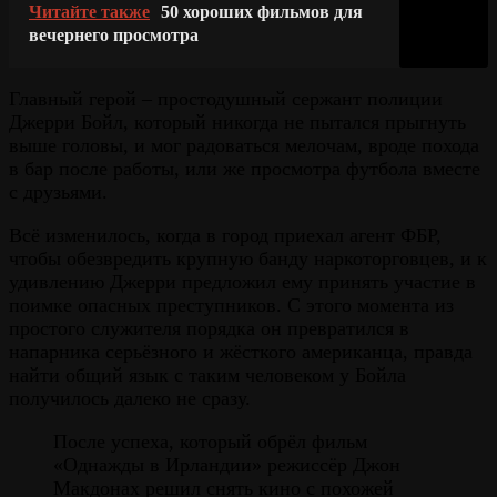
Читайте также
50 хороших фильмов для
вечернего просмотра
Главный герой – простодушный сержант полиции
Джерри Бойл, который никогда не пытался прыгнуть
выше головы, и мог радоваться мелочам, вроде похода
в бар после работы, или же просмотра футбола вместе
с друзьями.
Всё изменилось, когда в город приехал агент ФБР,
чтобы обезвредить крупную банду наркоторговцев, и к
удивлению Джерри предложил ему принять участие в
поимке опасных преступников. С этого момента из
простого служителя порядка он превратился в
напарника серьёзного и жёсткого американца, правда
найти общий язык с таким человеком у Бойла
получилось далеко не сразу.
После успеха, который обрёл фильм
«Однажды в Ирландии» режиссёр Джон
Макдонах решил снять кино с похожей