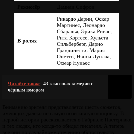
Режиссёр
Дамиан Сифрон
Рикардо Дарин, Оскар
Мартинес, Леонардо
Сбаралья, Эрика Ривас,
Рита Кортесе, Хульета
В ролях
Сильберберг, Дарио
Грандинетти, Мария
Онетто, Нэнси Дуплаа,
Осмар Нуньес
Читайте также
43 классных комедии с
чёрным юмором
Вниманию зрителя представляется шесть сюжетов,
имеющих далеко не самую позитивную концовку. В
первой истории рассказывается о Габриэле Пастернаке
и тех людях, кто когда-то обидел писателя. А теперь
все они по случайному стечению обстоятельств