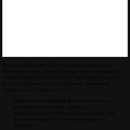
В следующей сцене действие разворачивается в
небольшом кафе, где работающая в нём официантка
узнаёт в одном из посетителей своего давнего врага, и
делится этой новостью с поварихой, решившей
подсыпать яд в блюдо к гостю.
Изначальный сценарий фильма состоял из
восьмидесяти четырёх страниц, и
подразумевал наличие седьмой истории, так
и не появившейся в итоговом варианте
картины.