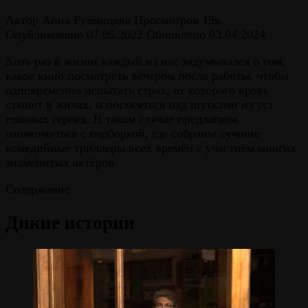
Автор
Анна Румянцева
Просмотров
19к.
Опубликовано
07.05.2022
Обновлено
03.04.2024
Хоть раз в жизни каждый из нас задумывался о том,
какое кино посмотреть вечером после работы, чтобы
одновременно испытать страх, от которого кровь
стынет в жилах, и посмеяться над шутками из уст
главных героев. В таком случае предлагаем
ознакомиться с подборкой, где собраны лучшие
комедийные триллеры всех времён с участием многих
знаменитых актёров.
Содержание
Дикие истории