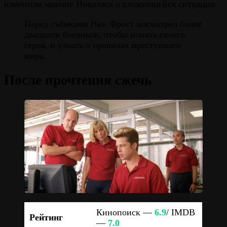
изменили мнение Николаса о сложившейся ситуации.
Перед съёмками Ник Фрост посмотрел более
двадцати боевиков, чтобы понять своего
героя, и узнать о правилах преступного
мира.
После прочтения сжечь
Кинопоиск —
6.9
/ IMDB
Рейтинг
—
7.0