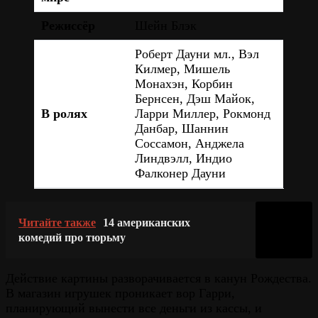
Режиссёр
Шейн Блэк
Роберт Дауни мл., Вэл
Килмер, Мишель
Монахэн, Корбин
Бернсен, Дэш Майок,
В ролях
Ларри Миллер, Рокмонд
Данбар, Шаннин
Соссамон, Анджела
Линдвэлл, Индио
Фалконер Дауни
Читайте также
14 американских
комедий про тюрьму
Действие картины разворачивается в канун Рождества.
В магазин игрушек проникает вор Гарри,
планирующий вынести все деньги из кассы, и