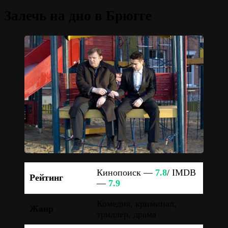
Залечь на дно в Брюгге
Кинопоиск —
7.8
/ IMDB
Рейтинг
—
7.9
Комедия, криминал,
Жанр
триллер, драма