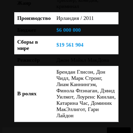
Триллер, комедия,
Жанр
криминал
Производство
Ирландия / 2011
Бюджет
$6 000 000
Сборы в
$19 561 904
мире
Режиссёр
Джон Майкл МакДона
Брендан Глисон, Дон
Чидл, Марк Стронг,
Лиам Каннингэм,
Финола Флэнаган, Дэвид
В ролях
Уилмот, Лоуренс Кинлан,
Катарина Час, Доминик
МакЭллигот, Гари
Лайдон