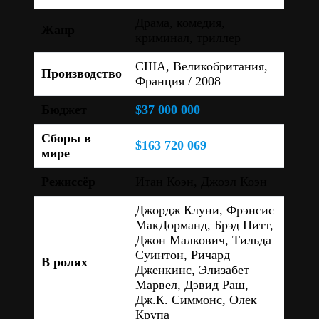
Драма, комедия,
Жанр
криминал, триллер
США, Великобритания,
Производство
Франция / 2008
Бюджет
$37 000 000
Сборы в
$163 720 069
мире
Режиссёр
Итан Коэн, Джоэл Коэн
Джордж Клуни, Фрэнсис
МакДорманд, Брэд Питт,
Джон Малкович, Тильда
Суинтон, Ричард
В ролях
Дженкинс, Элизабет
Марвел, Дэвид Раш,
Дж.К. Симмонс, Олек
Крупа