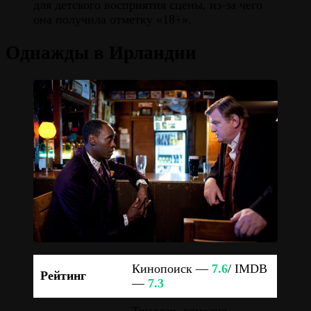
для детского восприятия сцены, из-за чего
она получила отметку «18+».
Однажды в Ирландии
Кинопоиск —
7.6
/ IMDB
Рейтинг
—
7.3