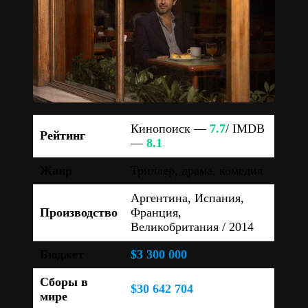
Кинопоиск —
7.7
/ IMDB
Рейтинг
—
8.1
Жанр
Триллер, драма, комедия
Аргентина, Испания,
Производство
Франция,
Великобритания / 2014
Бюджет
$3 300 000
Сборы в
$30 642 704
мире