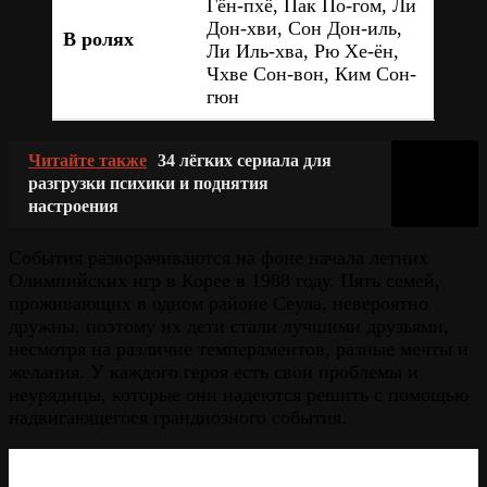
Гён-пхё, Пак По-гом, Ли
Дон-хви, Сон Дон-иль,
В ролях
Ли Иль-хва, Рю Хе-ён,
Чхве Сон-вон, Ким Сон-
гюн
Читайте также
34 лёгких сериала для
разгрузки психики и поднятия
настроения
События разворачиваются на фоне начала летних
Олимпийских игр в Корее в 1988 году. Пять семей,
проживающих в одном районе Сеула, невероятно
дружны, поэтому их дети стали лучшими друзьями,
несмотря на различие темпераментов, разные мечты и
желания. У каждого героя есть свои проблемы и
неурядицы, которые они надеются решить с помощью
надвигающегося грандиозного события.