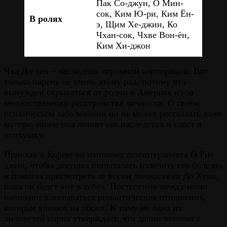
Пак Со-джун, О Мин-
сок, Ким Ю-ри, Ким Ён-
В ролях
э, Щим Хе-джин, Ко
Чхан-сок, Чхве Вон-ён,
Ким Хи-джон
Чха До-хен – наследник огромной корпорации. Вот
только парень не очень этому рад, потому что
вынужден скрываться от родни в Америке из-за
множественного расстройства личности. О своём
психическом заболевании он не может рассказать даже
матери, иначе она лишит его наследства и сдаст в
психушку.
Приехав в Корею он нанимает психотерапевта О Ри-
джин, чтобы девушка попыталась излечить его болезнь
и помогла присмотреть за всеми личностями До Хена,
пока он будет «не в себе». Постепенно между ними
начинают завязываться романтические отношения,
которые влияют на обоих. К тому же одна из
личностей парня утверждает, что давно знакома с