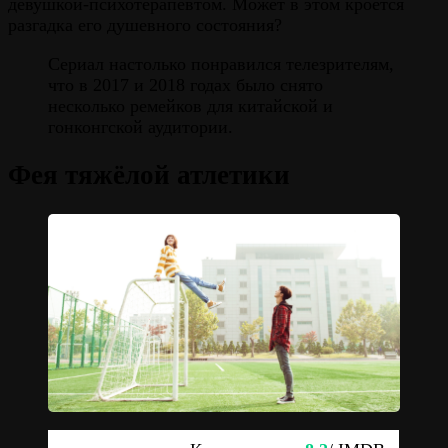
девушкой-психотерапевтом. Может в этом кроется
разгадка его душевного состояния?
Сериал настолько понравился телезрителям,
что в 2017 и 2018 годах было снято
несколько ремейков для китайской и
гонконгской аудитории.
Фея тяжёлой атлетики