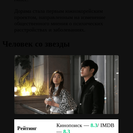
Дорама стала первым южнокорейским
проектом, направленным на изменение
общественного мнения о психических
расстройствах и заболеваниях.
Человек со звезды
Кинопоиск —
8.3
/ IMDB
Рейтинг
—
8.3