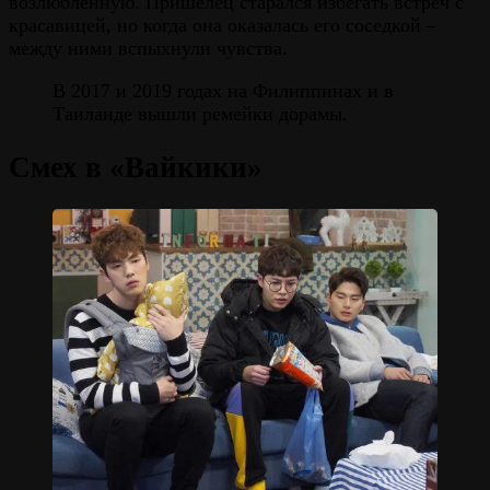
возлюбленную. Пришелец старался избегать встреч с
красавицей, но когда она оказалась его соседкой –
между ними вспыхнули чувства.
В 2017 и 2019 годах на Филиппинах и в
Таиланде вышли ремейки дорамы.
Смех в «Вайкики»