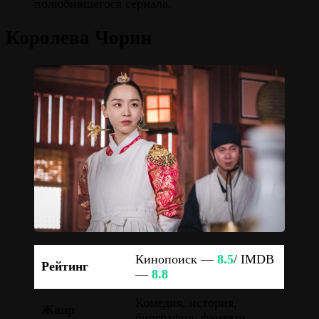
полюбившегося сериала.
Королева Чорин
Кинопоиск —
8.5
/ IMDB
Рейтинг
—
8.8
Комедия, история,
Жанр
биография, фэнтези