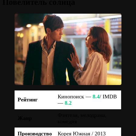
Повелитель солнца
Кинопоиск —
8.4
/ IMDB
Рейтинг
—
8.2
Фэнтези, мелодрама,
Жанр
комедия
Производство
Корея Южная / 2013