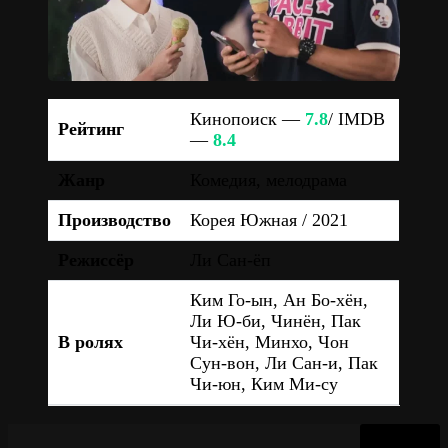
Кинопоиск —
7.8
/ IMDB
Рейтинг
—
8.4
Жанр
Комедия, мелодрама
Производство
Корея Южная / 2021
Режиссёр
Ли Сан-ёп
Ким Го-ын, Ан Бо-хён,
Ли Ю-би, Чинён, Пак
В ролях
Чи-хён, Минхо, Чон
Сун-вон, Ли Сан-и, Пак
Чи-юн, Ким Ми-су