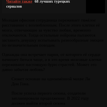
Читайте также
68 лучших турецких
сериалов
Молодая офисная сотрудница переживает тяжёлое
расставание с возлюбленным. После этого клетки её
мозга, отвечающие за чувство любви, временно
отключаются. Тогда остальные нейроны пытаются
заставить девушку испытывать разнообразные эмоции
по незначительным поводам.
Однажды она встречает парня, от которого её сердце
начинает биться чаще, а в это время мозговые клетки
переживают настоящую бурю страстей. Может это
давно забытая любовь?
Сюжет основан на одноимённой махве Ли
Дон Гона.
После успеха первого сезона, создатели
запланировали продолжение. В 2022 году
должен выйти второй сезона