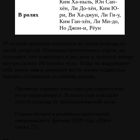
Ким Ха-ныль, Юн Сан-
хён, Ли До-хён, Ким Ю-
В ролях
ри, Ви Ха-джун, Ли Ги-у,
Ким Ган-хён, Ли Ми-до,
Но Джон-и, Рёун
37-летний мужчина находится на грани развода со
своей супругой. Однажды проснувшись утром, он
понимает, что помолодел в два раза и оказался заперт
внутри своего 18-летнего тела. Тогда он выдумывает
себе новое имя и начинает вести жизнь подростка,
пытаясь сблизиться со своими детьми.
Премьеру сериала несколько раз переносили
из-за коронавируса. В итоге шоу показали
спустя полгода от запланированной даты.
Сериал является ремейком-адаптацией
американского фильма 2009 года «Папе
снова 17».