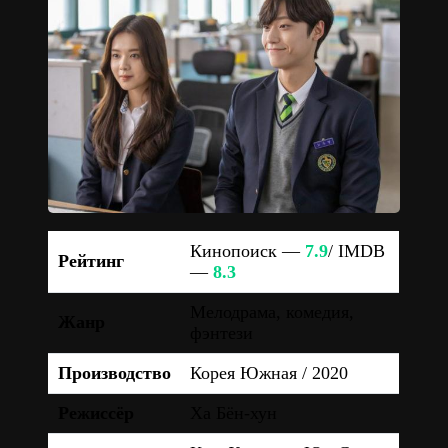
Кинопоиск —
7.9
/ IMDB
Рейтинг
—
8.3
Мелодрама, комедия,
Жанр
фэнтези
Производство
Корея Южная / 2020
Режиссёр
Ха Бён-хун