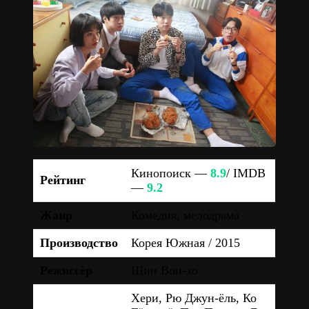
Кинопоиск —
8.9
/ IMDB
Рейтинг
—
9.2
Жанр
Комедия, мелодрама
Производство
Корея Южная / 2015
Режиссёр
Щин Вон-хо
Хери, Рю Джун-ёль, Ко