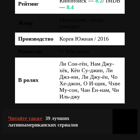
Кинопоиск —
8.2
/ IMDB
Рейтинг
—
8.4
Мелодрама, спорт,
Жанр
комедия
Производство
Корея Южная / 2016
Режиссёр
О Хён-джон
Ли Сон-гён, Нам Джу-
хёк, Кён Су-джин, Ли
Джэ-юн, Ли Джу-ён, Чо
В ролях
Хе-джон, О И-щик, Чхве
Му-сон, Чан Ён-нам, Чи
Иль-джу
Читайте также
39 лучших
латиноамериканских сериалов