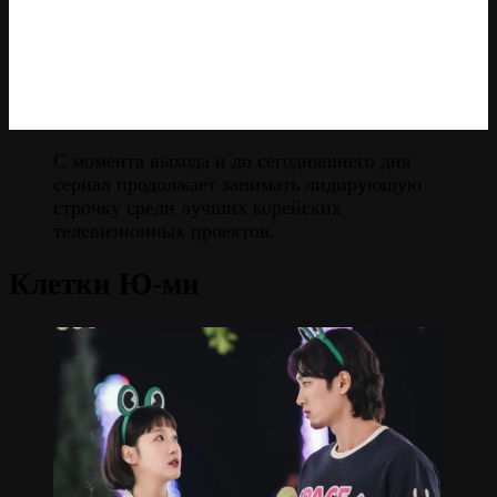
С момента выхода и до сегодняшнего дня
сериал продолжает занимать лидирующую
строчку среди лучших корейских
телевизионных проектов.
Клетки Ю-ми