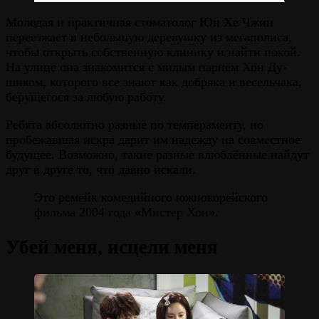
Молодая и практичная стоматолог Юн Хе Чжин
переезжает в небольшую деревушку из мегаполиса,
чтобы открыть собственную клинику и найти покой.
На улице она знакомится с милым парнем Хон Ду-
шиком, которого все знают как добряка и весельчака,
берущегося за любую работу.
Ребята абсолютно разные по темпераменту, но
пробежавшая искра дарит им надежду на совместное
будущее. Возможно, такие разные влюблённые найдут
друг в друге то, что давно искали.
Это ремейк комедийного южнокорейского
фильма 2004 года «Мистер Хон».
Убей меня, исцели меня