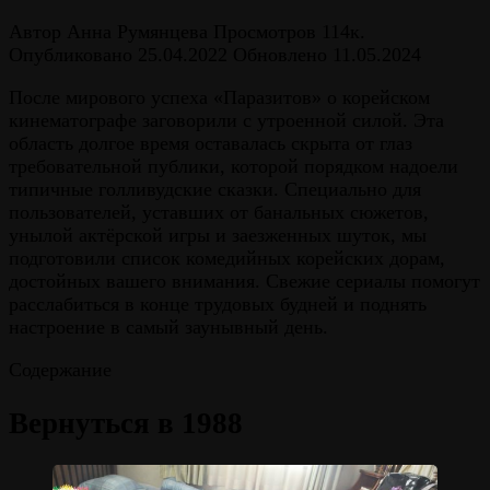
Автор
Анна Румянцева
Просмотров
114к.
Опубликовано
25.04.2022
Обновлено
11.05.2024
После мирового успеха «Паразитов» о корейском
кинематографе заговорили с утроенной силой. Эта
область долгое время оставалась скрыта от глаз
требовательной публики, которой порядком надоели
типичные голливудские сказки. Специально для
пользователей, уставших от банальных сюжетов,
унылой актёрской игры и заезженных шуток, мы
подготовили список комедийных корейских дорам,
достойных вашего внимания. Свежие сериалы помогут
расслабиться в конце трудовых будней и поднять
настроение в самый заунывный день.
Содержание
Вернуться в 1988