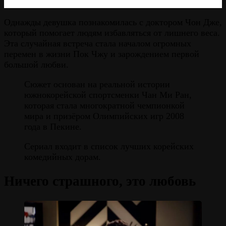
Однажды девушка познакомилась с доктором Чон Дже,
который помогает людям избавляться от лишнего веса.
Эта случайная встреча стала началом огромных
перемен в жизни Пок Чжу и зарождением первой
большой любви.
Сюжет основан на реальной истории
южнокорейской спортсменки Чан Ми Ран,
которая стала многократной чемпионкой
мира и призёром Олимпийских игр 2008
года в Пекине.
Сериал входит в список лучших корейских
комедийных дорам.
Ничего страшного, это любовь