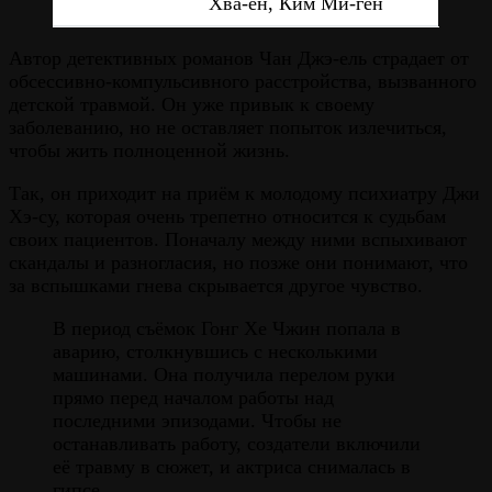
Хва-ён, Ким Ми-гён
Автор детективных романов Чан Джэ-ель страдает от
обсессивно-компульсивного расстройства, вызванного
детской травмой. Он уже привык к своему
заболеванию, но не оставляет попыток излечиться,
чтобы жить полноценной жизнь.
Так, он приходит на приём к молодому психиатру Джи
Хэ-су, которая очень трепетно относится к судьбам
своих пациентов. Поначалу между ними вспыхивают
скандалы и разногласия, но позже они понимают, что
за вспышками гнева скрывается другое чувство.
В период съёмок Гонг Хе Чжин попала в
аварию, столкнувшись с несколькими
машинами. Она получила перелом руки
прямо перед началом работы над
последними эпизодами. Чтобы не
останавливать работу, создатели включили
её травму в сюжет, и актриса снималась в
гипсе.