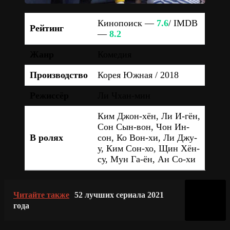
Кинопоиск —
7.6
/ IMDB
Рейтинг
—
8.2
Жанр
Комедия
Производство
Корея Южная / 2018
Режиссёр
Ли Чхан-мин
Ким Джон-хён, Ли И-гён,
Сон Сын-вон, Чон Ин-
В ролях
сон, Ко Вон-хи, Ли Джу-
у, Ким Сон-хо, Щин Хён-
су, Мун Га-ён, Ан Со-хи
Читайте также
52 лучших сериала 2021
года