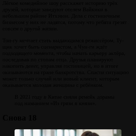
Лёгкое комедийное шоу расскажет историю трёх
друзей, которые заведуют отелем Вайкики в
небольшом районе Итхэвон. Дела с гостиничным
бизнесом у них не ладятся, потому что ребята грезят
совсем о другой жизни.
Тон-гу мечтает стать выдающимся режиссёром, Ту-
щик хочет быть сценаристом, а Чун-ги ждёт
подходящего момента, чтобы начать карьеру актёра,
последовав по стопам отца. Друзья планируют
накопить денег, управляя гостиницей, но в итоге
оказываются на гране банкротства. Спасти ситуацию
может только случай или новый клиент, которым
оказывается молодая женщина с ребёнком.
В 2021 году в Китае сняли ремейк дорамы
под названием «Из грязи в князи».
Снова 18