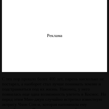
Реклама
С тех пор прошло более 400 лет, парень нисколько не
постарел, а наоборот стал лучше понимать землян и
подстраиваться под их жизнь. Наконец, у него
появилась еще одна возможность улететь в Космос. Но
перед этим Мин-джун случайно встретил известную
актрису Чхон Сон-и, которая напомнила ему