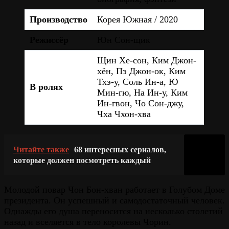
Производство
Корея Южная / 2020
Режиссёр
Юн Сон-щик
Щин Хе-сон, Ким Джон-
хён, Пэ Джон-ок, Ким
Тхэ-у, Соль Ин-а, Ю
В ролях
Мин-гю, На Ин-у, Ким
Ин-гвон, Чо Сон-джу,
Чха Чхон-хва
Читайте также
68 интересных сериалов,
которые должен посмотреть каждый
Молодой повар Чон Бон-хван работает в Голубом Доме
президента. Он успешный и самодостаточный человек.
Однажды его душа переносится на несколько столетий
назад и вселяется в тело королевы Чорин.