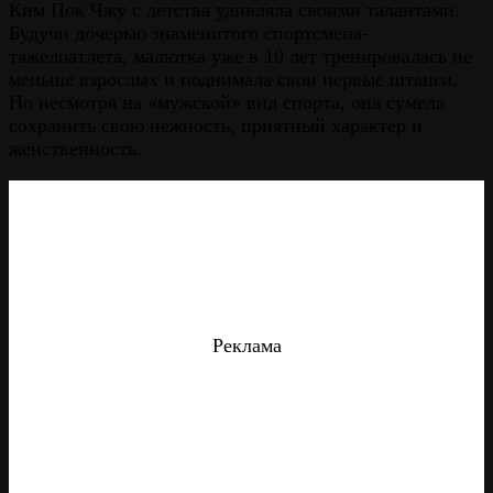
Ким Пок Чжу с детства удивляла своими талантами.
Будучи дочерью знаменитого спортсмена-
тяжелоатлета, малютка уже в 10 лет тренировалась не
меньше взрослых и поднимала свои первые штанги.
Но несмотря на «мужской» вид спорта, она сумела
сохранить свою нежность, приятный характер и
женственность.
Реклама