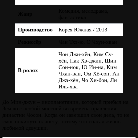
Комедия, мелодрама,
Жанр
фантастика
Производство
Корея Южная / 2013
Режиссёр
Чан Тхэ-ю, О Чхун-хван
Чон Джи-хён, Ким Су-
хён, Пак Хэ-джин, Щин
Сон-нок, Ю Ин-на, Ким
В ролях
Чхан-ван, Ом Хё-соп, Ан
Джэ-хён, Чо Хи-бон, Ли
Иль-хва
До Мин-джун – инопланетянин, который прибыл на
Землю с особой миссией во времена правления
династии Чосон. Когда он завершил свои дела, то не
смог покинуть планету, потому что спасал жизнь
любимой девушки.