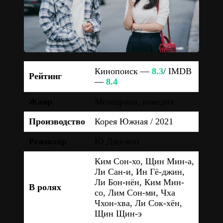
Кинопоиск —
8.3
/ IMDB
Рейтинг
—
8.4
Жанр
Мелодрама, комедия
Производство
Корея Южная / 2021
Режиссёр
Ю Джэ-вон
Ким Сон-хо, Щин Мин-а,
Ли Сан-и, Ин Гё-джин,
Ли Бон-нён, Ким Мин-
В ролях
со, Лим Сон-ми, Чха
Чхон-хва, Ли Сок-хён,
Щин Щин-э