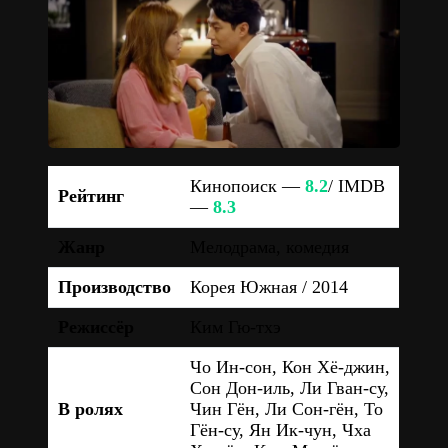
Кинопоиск —
8.2
/ IMDB
Рейтинг
—
8.3
Жанр
Мелодрама, комедия
Производство
Корея Южная / 2014
Режиссёр
Ким Гю-тхэ
Чо Ин-сон, Кон Хё-джин,
Сон Дон-иль, Ли Гван-су,
В ролях
Чин Гён, Ли Сон-гён, То
Гён-су, Ян Ик-чун, Чха