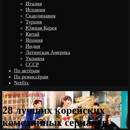
Италия
Испания
Скандинавия
Турция
Южная Корея
Китай
Япония
Индия
Латинская Америка
Украина
СССР
По актёрам
По режиссёрам
Netflix
Главная
»
Сериалы
28 лучших корейских
комедийных сериалов