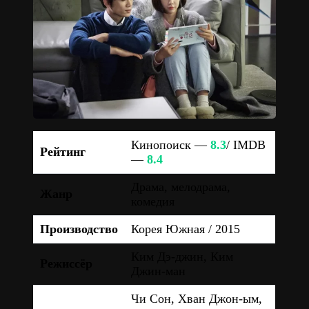
Кинопоиск —
8.3
/ IMDB
Рейтинг
—
8.4
Драма, мелодрама,
Жанр
комедия
Производство
Корея Южная / 2015
Ким Дэ-джин, Ким
Режиссёр
Джин-ман
Чи Сон, Хван Джон-ым,