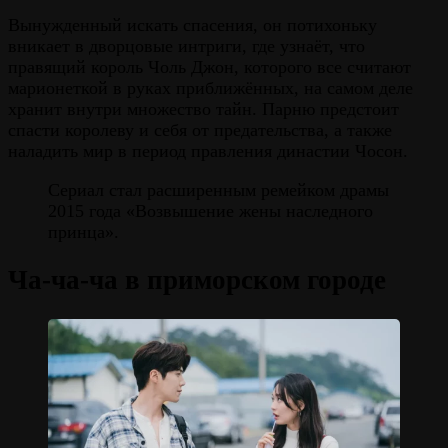
Вынужденный искать спасения, он потихоньку
вникает в дворцовые интриги, где узнаёт, что
правящий король Чоль Джон, которого все считают
марионеткой в руках приближённых, на самом деле
хранит внутри множество тайн. Парню предстоит
спасти королеву и себя от предательства, а также
наладить мир в период правления династии Чосон.
Сериал стал расширенным ремейком драмы
2015 года «Возвышение жены наследного
принца».
Ча-ча-ча в приморском городе