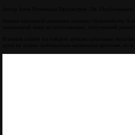
Автор
Анна Румянцева
Просмотров
19к.
Опубликовано
Начало кукольной анимации положил балетмейстер Алек
уникальный жанр мультипликации, получивший развит
В нашем списке вы найдете лучшие кукольные мультфил
душе не только любопытным маленьким зрителям, но и