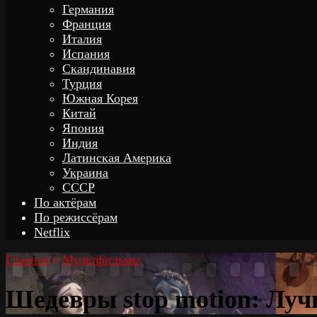
Германия
Франция
Италия
Испания
Скандинавия
Турция
Южная Корея
Китай
Япония
Индия
Латинская Америка
Украина
СССР
По актёрам
По режиссёрам
Netflix
Главная
»
Мультфильмы
Шедевры stop motion: Лу