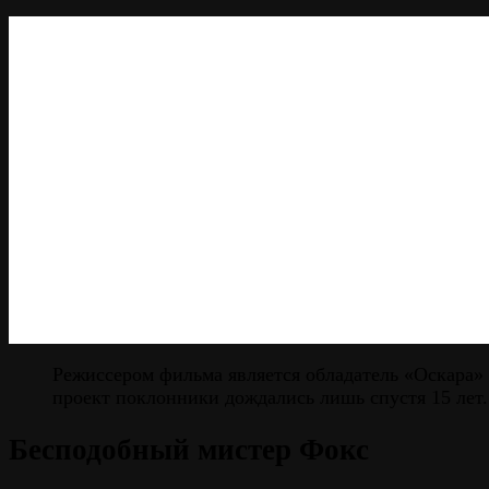
Режиссером фильма является обладатель «Оскара»
проект поклонники дождались лишь спустя 15 лет.
Бесподобный мистер Фокс