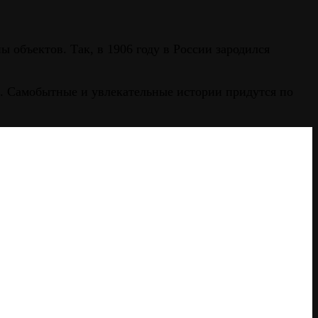
объектов. Так, в 1906 году в России зародился
а. Самобытные и увлекательные истории придутся по