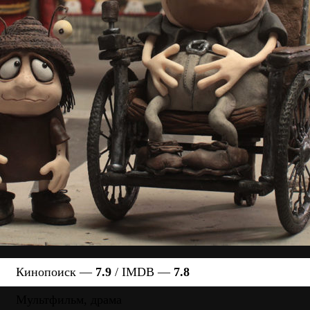
Кинопоиск —
7.9
/ IMDB —
7.8
Мультфильм, драма