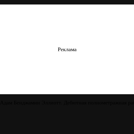
Реклама
 Адам Бенджамин Эллиотт. Дебютная полнометражная раб