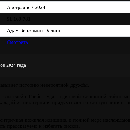
Австралия / 2024
$1 169 781
Адам Бенжамин Эллиот
Смотреть
в 2024 года
сказывает историю невероятной дружбы.
ит зрителей с Грейс Пудл – одинокой женщиной, тайно м
 каждой из них героиня придумывает сюжетную линию, п
сцентричная пожилая женщина, в полной мере наслаждаю
ть предсказуемо и избегать рисков.