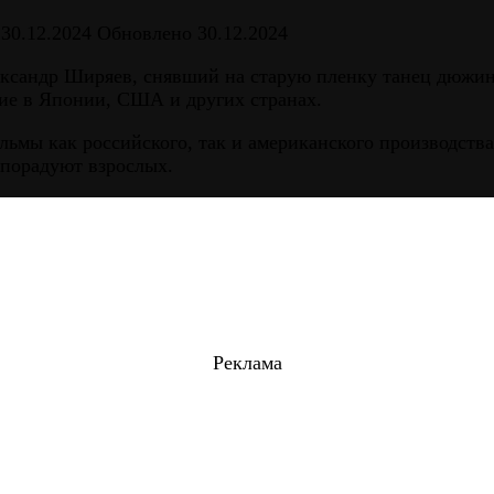
30.12.2024
Обновлено
30.12.2024
сандр Ширяев, снявший на старую пленку танец дюжины 
ие в Японии, США и других странах.
ьмы как российского, так и американского производств
 порадуют взрослых.
Реклама