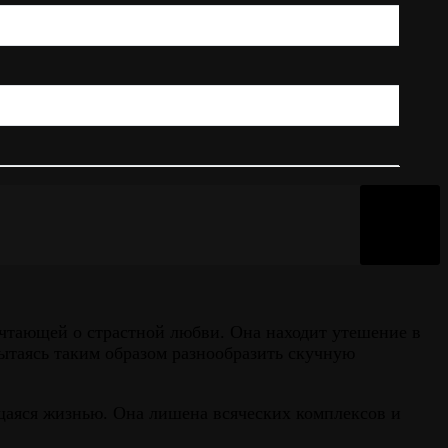
ечтающей о страстной любви. Она находит утешение в
ытаясь таким образом разнообразить скучную
щаяся жизнью. Она лишена всяческих комплексов и