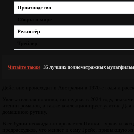
Производство
Сборы в мире
Режиссёр
Трейлер
Читайте также
35 лучших полнометражных мультфильмо
Действие происходит в Австралии в 1970-е годы и рас
Увлекательная новинка, вышедшая в 2024 году, знаком
чтении романов, а также коллекционирует улиток. Для
домашнюю рутину.
В ее будни неожиданно врывается Пинки – яркая и эк
предрассудков, что меняет и саму Грейс, привыкшую жи