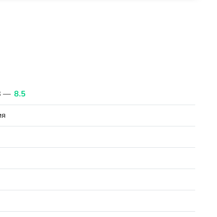
B —
8.5
ия