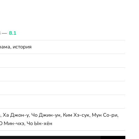
B —
8.1
рама, история
, Ха Джон-у, Чо Джин-ун, Ким Хэ-сук, Мун Со-ри,
 Ю Мин-чхэ, Чо Ын-хён