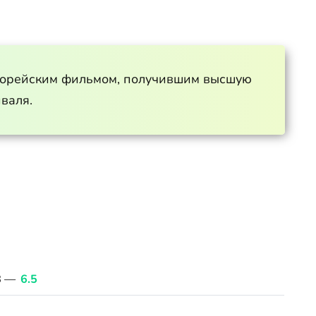
корейским фильмом, получившим высшую
валя.
B —
6.5