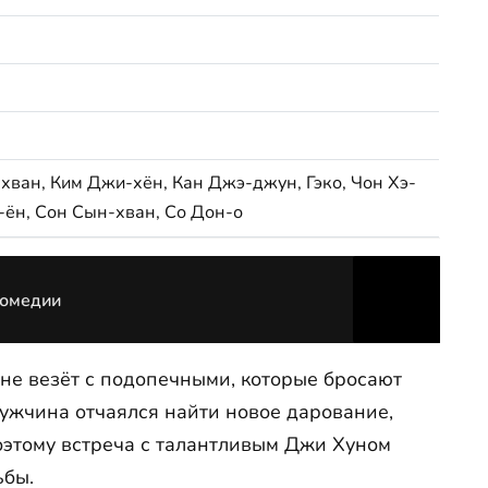
хван, Ким Джи-хён, Кан Джэ-джун, Гэко, Чон Хэ-
и-ён, Сон Сын-хван, Со Дон-о
комедии
не везёт с подопечными, которые бросают
Мужчина отчаялся найти новое дарование,
оэтому встреча с талантливым Джи Хуном
ьбы.