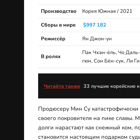
Производство
Корея Южная / 2021
Сборы в мире
$997 182
Режиссёр
Ян Джон-ун
Пак Чхан-ёль, Чо Даль-
В ролях
гюн, Сон Бён-сук, Ли Г
Читайте также
33 лучшие корейские 
Продюсеру Мин Су катастрофически 
своего покровителя на пике славы. 
долги нарастают как снежный ком, п
становится настоящим подарком суд