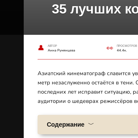
35 лучших к
АВТОР
ПРОСМОТРОВ
Анна Румянцева
44.4к.
Азиатский кинематограф славится у
метр незаслуженно остаётся в тени.
последних лет исправит ситуацию, 
аудитории о шедеврах режиссёров в
Содержание