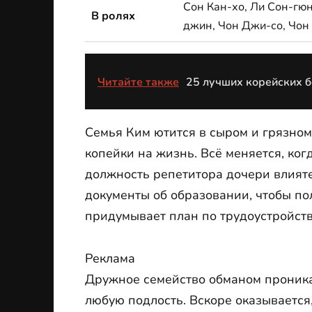
Сон Кан-хо, Ли Сон-гюн
В ролях
джин, Чон Джи-со, Чон
Читайте также
25 лучших корейских 
Семья Ким ютится в сыром и грязно
копейки на жизнь. Всё меняется, ко
должность репетитора дочери влият
документы об образовании, чтобы пол
придумывает план по трудоустройств
Реклама
Дружное семейство обманом проникае
любую подлость. Вскоре оказывается,