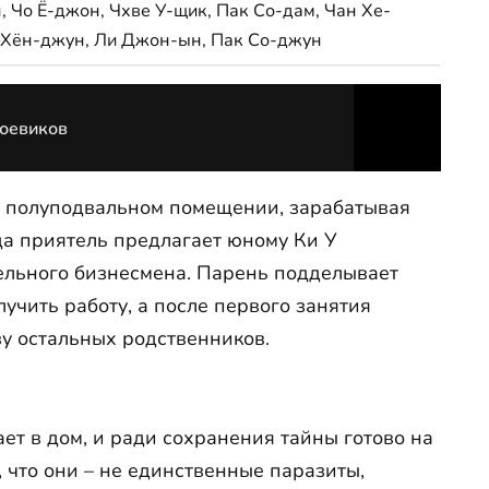
, Чо Ё-джон, Чхве У-щик, Пак Со-дам, Чан Хе-
 Хён-джун, Ли Джон-ын, Пак Со-джун
боевиков
м полуподвальном помещении, зарабатывая
гда приятель предлагает юному Ки У
ельного бизнесмена. Парень подделывает
учить работу, а после первого занятия
у остальных родственников.
т в дом, и ради сохранения тайны готово на
 что они – не единственные паразиты,