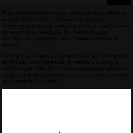
Популярный в мире спорта промоутер Вадим Голиков
отправляется в тайгу к своему старому друг
Платошину, бывшему чемпиону СССР по боксу, чтобы
поохотиться на медведей. Внучка Платошина
случайно по недоразумению посылает Голикова в
нокаут.
Тот сразу же увидел в девушке огромный бойцовский
потенциал, он уговаривает её поехать в Москву и
выйти на ринг. Вначале Саша отказывается, но потом
соглашается, хотя понимает, что путь к славе и успеху
будет сложен и тернист.