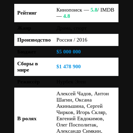
Кинопоиск —
5.8
/ IMDB
Рейтинг
—
4.8
Жанр
Драма, спорт
Производство
Россия / 2016
Бюджет
$5 000 000
Сборы в
$1 478 900
мире
Режиссёр
Нурбек Эген
Алексей Чадов, Антон
Шагин, Оксана
Акиньшина, Сергей
Чирков, Игорь Скляр,
В ролях
Евгений Евдокимов,
Олег Посполитак,
Александр Симкин,