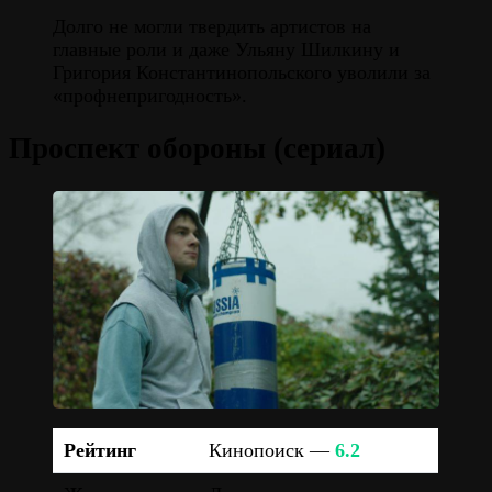
Долго не могли твердить артистов на
главные роли и даже Ульяну Шилкину и
Григория Константинопольского уволили за
«профнепригодность».
Проспект обороны (сериал)
Рейтинг
Кинопоиск —
6.2