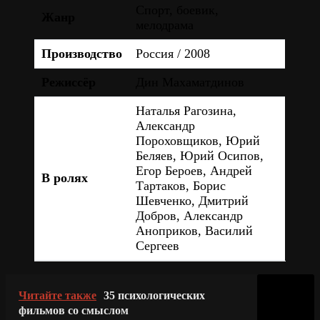
Спорт, боевик,
Жанр
мелодрама
Производство
Россия / 2008
Режиссёр
Дин Махаматдинов
Наталья Рагозина,
Александр
Пороховщиков, Юрий
Беляев, Юрий Осипов,
Егор Бероев, Андрей
В ролях
Тартаков, Борис
Шевченко, Дмитрий
Добров, Александр
Аноприков, Василий
Сергеев
Читайте также
35 психологических
фильмов со смыслом