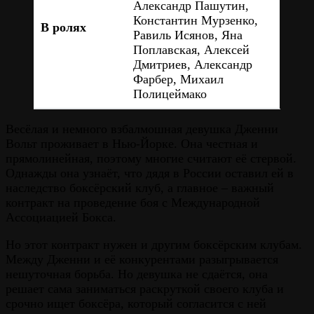
Александр Пашутин,
Константин Мурзенко,
В ролях
Равиль Исянов, Яна
Поплавская, Алексей
Дмитриев, Александр
Фарбер, Михаил
Полицеймако
Весёлая и немного взбалмошная девушка Дженни
Вольт проживает в Нью-Йорке. Она честная и
прямолинейная, поэтому многие считают её стервой.
Однажды она узнаёт, что дядя в России оставил ей в
наследство боксёрский клуб, а главное – важный
контракт на проведение боя с Международной
Ассоциацией Бокса.
Но этот контракт нужен и другим боксёрским клубам.
Между Дженни и её конкурентами разыгрывается
нешуточная борьба. Но девушка не сдаётся, она
решает сама заниматься раскруткой своего клуба и
срочно ищет боксёра, который согласится с ней