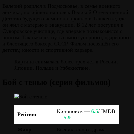
Валерий родился в Подмосковье, в семье военного
лётчика, погибшего на полях Великой Отечественной.
Детство будущего чемпиона прошло в Ташкенте, где
он жил с матерью в эвакуации. В 12 лет поступил в
Суворовское училище, где впервые познакомился с
рингом. Так начался путь самого упорного, одарённого
и блестящего боксёра СССР. Фильм посвящён его
детству, юности и спортивной карьере.
Картина снималась более трёх лет в России,
Японии, Польше и Узбекистане.
Бой с тенью (серия фильмов)
Кинопоиск —
6.5
/ IMDB
Рейтинг
—
5.9
Жанр
Боевик, спорт, драма