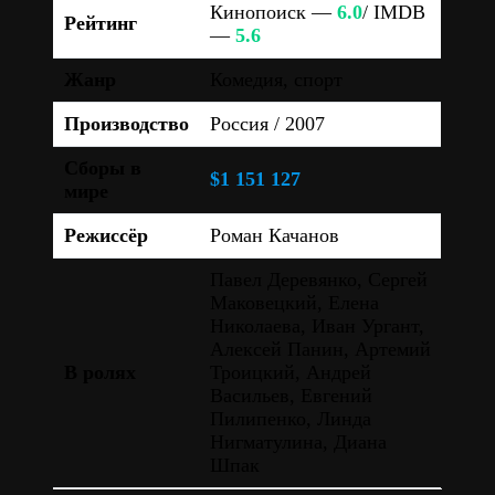
Кинопоиск —
6.0
/ IMDB
Рейтинг
—
5.6
Жанр
Комедия, спорт
Производство
Россия / 2007
Сборы в
$1 151 127
мире
Режиссёр
Роман Качанов
Павел Деревянко, Сергей
Маковецкий, Елена
Николаева, Иван Ургант,
Алексей Панин, Артемий
В ролях
Троицкий, Андрей
Васильев, Евгений
Пилипенко, Линда
Нигматулина, Диана
Шпак