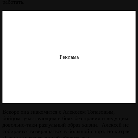
работать.
Реклама
Вскоре она знакомится с Алексеем Топазовым,
бойцом, участвующим в боях без правил и ведущим
довольно-таки разгульный образ жизни. Алексей не
собирается возвращаться в большой спорт, но хитрая
Дженни находит способ убедить его.