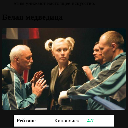
этим унижают настоящее искусство.
Белая медведица
Рейтинг
Кинопоиск —
4.7