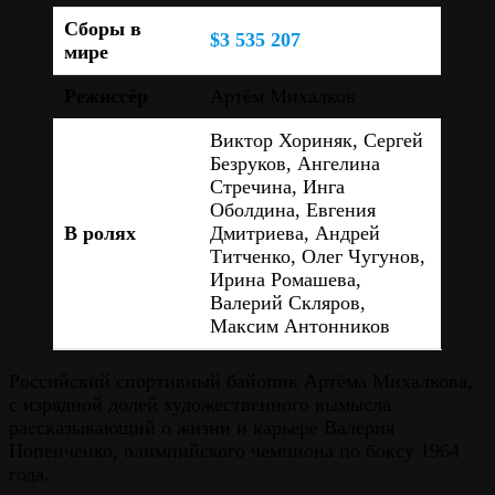
Сборы в
$3 535 207
мире
Режиссёр
Артём Михалков
Виктор Хориняк, Сергей
Безруков, Ангелина
Стречина, Инга
Оболдина, Евгения
В ролях
Дмитриева, Андрей
Титченко, Олег Чугунов,
Ирина Ромашева,
Валерий Скляров,
Максим Антонников
Российский спортивный байопик Артёма Михалкова,
с изрядной долей художественного вымысла
рассказывающий о жизни и карьере Валерия
Попенченко, олимпийского чемпиона по боксу 1964
года.