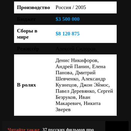
Производство
Россия / 2005
Бюджет
$3 500 000
Сборы в
$8 120 875
мире
Режиссёр
Алексей Сидоров
Денис Никифоров,
Андрей Панин, Елена
Панова, Дмитрий
Шевченко, Александр
В ролях
Кузнецов, Джон Эймос,
Павел Деревянко, Сергей
Безруков, Иван
Макаревич, Никита
Зверев
Читайте также
37 русских фильмов про