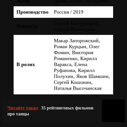
Жанр
Драма, спорт, мелодрама
Производство
Россия / 2019
Сергей Быстрицкий,
Режиссёр
Сергей Винокуров
Макар Запорожский,
Роман Курцын, Олег
Фомин, Виктория
Романенко, Кирилл
В ролях
Варакса, Елена
Руфанова, Кирилл
Полухин, Яков Шамшин,
Сергей Кошонин,
Наталья Высочанская
Читайте также
35 рейтинговых фильмов
про танцы