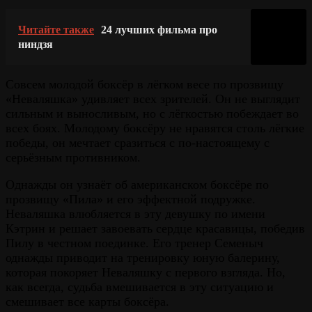
Читайте также
24 лучших фильма про
ниндзя
Совсем молодой боксёр в лёгком весе по прозвищу
«Неваляшка» удивляет всех зрителей. Он не выглядит
сильным и выносливым, но с лёгкостью побеждает во
всех боях. Молодому боксёру не нравятся столь лёгкие
победы, он мечтает сразиться с по-настоящему с
серьёзным противником.
Однажды он узнаёт об американском боксёре по
прозвищу «Пила» и его эффектной подружке.
Неваляшка влюбляется в эту девушку по имени
Кэтрин и решает завоевать сердце красавицы, победив
Пилу в честном поединке. Его тренер Семеныч
однажды приводит на тренировку юную балерину,
которая покоряет Неваляшку с первого взгляда. Но,
как всегда, судьба вмешивается в эту ситуацию и
смешивает все карты боксёра.