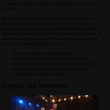
и новая страница жизни, о которой он ничего не
помнит.
Не слишком чистоплотные люди, обладающие
властью, решили использовать этого человека как
пешку в своей игре. В результате боксёр понимает, что
является разменной монетой и решает отомстить. У
него только один день, чтобы всё решить и успеть
воплотить свои планы в жизнь.
Для всей съёмочной группы было
настоящим открытием то, что Николай
Валуев, такой, на первый взгляд, суровый и
неприступный, на самом деле мягкий и
доброжелательный человек.
Стерва для чемпиона