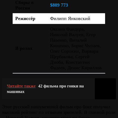
Сборы в
$889 773
России
Режиссёр
Филипп Янковский
Оксана Фандера,
Николай Валуев, Егор
Пазенко, Виталий
Кищенко, Борис Чунаев,
В ролях
Олег Сорокин, Варвара
Щербакова, Сергей
Дзюба, Константин
Фадеев, Денис Кириллов
Читайте также
42 фильма про гонки на
машинах
Этот русский нашумевший фильм про бокс получил
высокий рейтинг по отзывам зрителей. В главной роли
– Николай Валуев, чемпион мира по боксу.