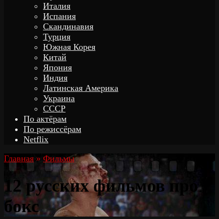
Италия
Испания
Скандинавия
Турция
Южная Корея
Китай
Япония
Индия
Латинская Америка
Украина
СССР
По актёрам
По режиссёрам
Netflix
Главная
»
Фильмы
12 русских фильмов про
бокс