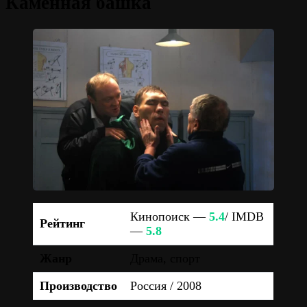
Каменная башка
Кинопоиск —
5.4
/ IMDB
Рейтинг
—
5.8
Жанр
Драма, спорт
Производство
Россия / 2008