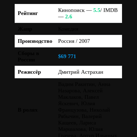
Кинопоиск —
5.5
/ IMDB
Рейтинг
—
2.6
Жанр
Комедия
Производство
Россия / 2007
Сборы в
$69 771
России
Режиссёр
Дмитрий Астрахан
Вадим Ракитин, Анна
Назарова, Алексей
Маклаков, Павел
Яскевич, Юлия
В ролях
Французова, Николай
Рябычин, Валерий
Кащеев, Лариса
Маршалова, Юлия
Грачева, Артур Ильиных