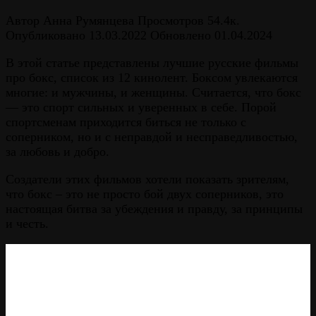
Автор
Анна Румянцева
Просмотров
54.4к.
Опубликовано
13.03.2022
Обновлено
01.04.2024
В этой статье представлены лучшие русские фильмы
про бокс, список из 12 кинолент. Боксом увлекаются
многие: и мужчины, и женщины. Считается, что бокс
— это спорт сильных и уверенных в себе. Порой
спортсменам приходится биться не только с
соперником, но и с неправдой и несправедливостью,
за любовь и добро.
Создатели этих фильмов хотели показать зрителям,
что бокс – это не просто бой двух соперников, это
настоящая битва за убеждения и правду, за принципы
и честь.