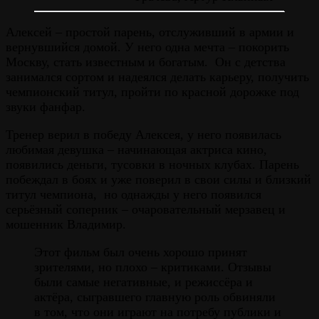
Алексей – простой парень, отслуживший в армии и
вернувшийся домой. У него одна мечта – покорить
Москву, стать известным и богатым. Он с детства
занимался сортом и надеялся делать карьеру, получить
чемпионский титул, пройти по красной дорожке под
звуки фанфар.
Тренер верил в победу Алексея, у него появилась
любимая девушка – начинающая актриса кино,
появились деньги, тусовки в ночных клубах. Парень
побеждал в боях и уже поверил в свои силы и близкий
титул чемпиона, но однажды у него появился
серьёзный соперник – очаровательный мерзавец и
мошенник Владимир.
Этот фильм был очень хорошо принят
зрителями, но плохо – критиками. Отзывы
были самые негативные, и режиссёра и
актёра, сыгравшего главную роль обвиняли
в том, что они играют на потребу публики и