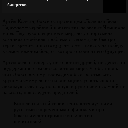
бандитов
Артём Колчин, боксёр с прозвищем «Большая Белая
Надежда» – серьёзный претендент на звание Чемпиона
мира. Ему рукоплещет весь мир, но у спортсмена
возникла серьёзная проблема с глазами, он быстро
теряет зрение, и поэтому у него нет шансов на победу
в самом важном бою, от которого зависит его будущее.
Артём ослеп, теперь у него нет ни друзей, ни денег, ни
поддержки в этом безжалостном мире. Чтобы вновь
стать боксёром ему необходимо быстро отыскать
крупную сумму денег на операцию, успеть спасти
любимую девушку, попавшую в руки наёмных убийц и
наказать, как следует, предателей.
Киноленты этой серии считаются лучшими
русскими современными фильмами про
бокс и имеют огромное количество
почитателей.