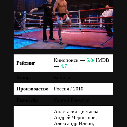
Кинопоиск —
5.8
/ IMDB
Рейтинг
—
4.7
Жанр
Комедия
Производство
Россия / 2010
Режиссёр
Сергей Гинзбург
Анастасия Цветаева,
Андрей Чернышов,
Александр Ильин,