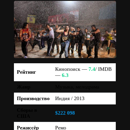
Кинопоиск —
7.4
/ IMDB
Рейтинг
—
6.3
Жанр
Музыка, мелодрама
Производство
Индия / 2013
Сборы в
$222 098
США
Режиссёр
Ремо