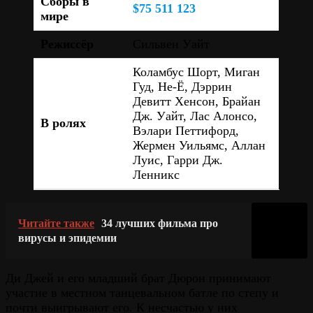
Сборы в
$75 511 123
мире
Режиссёр
Сильвен Уайт
Коламбус Шорт, Миган
Гуд, Не-Ё, Дэррин
Девитт Хенсон, Брайан
Дж. Уайт, Лас Алонсо,
В ролях
Вэлари Петтифорд,
Жермен Уильямс, Аллан
Луис, Гарри Дж.
Ленникс
Читайте также
34 лучших фильма про
вирусы и эпидемии
Ди Джей и его младший брат Дюрон принимают
участие в местном танцевальном батле по степу и
почти выигрывают его. К несчастью у них