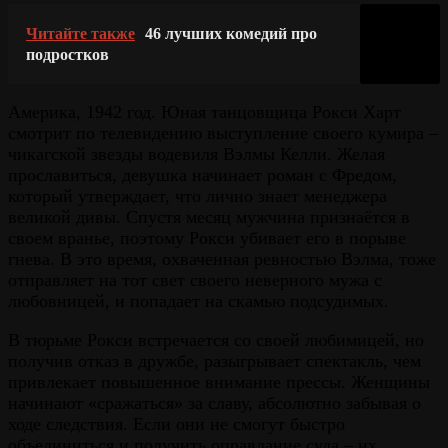
Читайте также
46 лучших комедий про
подростков
Америка, 1942 год. Юная танцовщица Рокси Харт
смотрит по телевидению выступление своего кумира –
чикагской звезды водевиля Вэлмы Келли. Желая
прославиться, девушка начинает роман с Фредом,
который утверждает, что лично знает менеджера
великой дивы. Спустя месяц мужчина признаётся в
своем вранье, поэтому Рокси убивает его в порыве
гнева. В это время, охваченная ревностью Вэлма, тоже
отправляет на тот свет своего неверного мужа с
любовницей, и попадает на скамью подсудимых.
В тюрьме Рокси встречается со своей любимицей, но
получив отказ в дружбе, разыгрывает спектакль, чем
привлекает повышенное внимание прессы. Женщины
начинают «сражаться» за славу, абсолютно забывая о
ходе следствия. Если они не смогут быстро
объединиться и получить оправдание суда – их