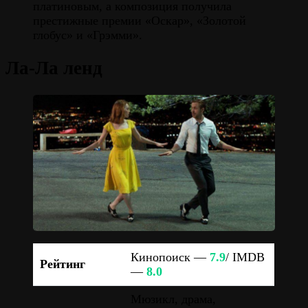
платиновым, а композиция получила
престижные премии «Оскар», «Золотой
глобус» и «Грэмми».
Ла-Ла ленд
Кинопоиск —
7.9
/ IMDB
Рейтинг
—
8.0
Мюзикл, драма,