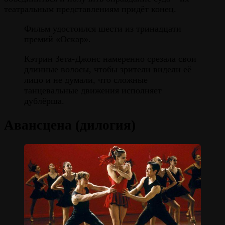
театральным представлениям придёт конец.
Фильм удостоился шести из тринадцати
премий «Оскар».
Кэтрин Зета-Джонс намеренно срезала свои
длинные волосы, чтобы зрители видели её
лицо и не думали, что сложные
танцевальные движения исполняет
дублёрша.
Авансцена (дилогия)