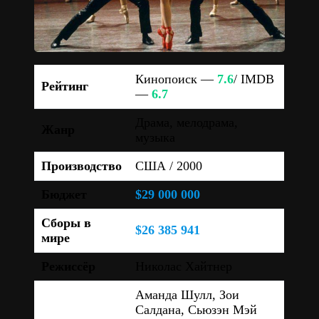
Кинопоиск —
7.6
/ IMDB
Рейтинг
—
6.7
Драма, мелодрама,
Жанр
музыка
Производство
США / 2000
Бюджет
$29 000 000
Сборы в
$26 385 941
мире
Режиссёр
Николас Хайтнер
Аманда Шулл, Зои
Салдана, Сьюзэн Мэй