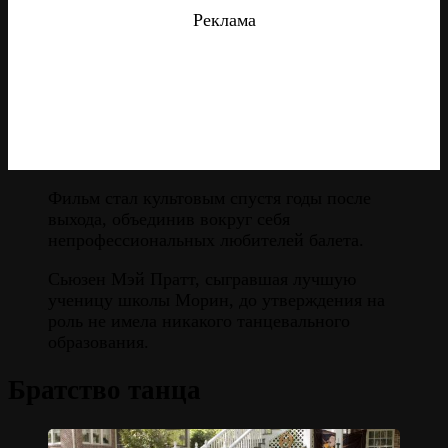
Реклама
Фильм стал культовым спустя годы после
выхода, объединив вокруг себя
непрофессиональных любителей балета.
Сьюзен Мэй Пратт, сыгравшая лучшую
ученицу школы Морин, до утверждения на
роль не имела никакого танцевального
образования.
Братство танца