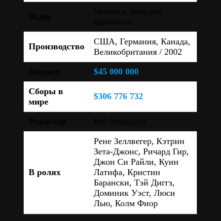
Мюзикл, комедия,
Жанр
криминал
США, Германия, Канада,
Производство
Великобритания / 2002
Бюджет
$45 000 000
Сборы в
$306 776 732
мире
Режиссёр
Роб Маршалл
Рене Зеллвегер, Кэтрин
Зета-Джонс, Ричард Гир,
Джон Си Райли, Куин
В ролях
Латифа, Кристин
Барански, Тэй Диггз,
Доминик Уэст, Люси
Лью, Колм Фиор