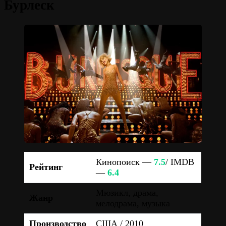
Бурлеск
Кинопоиск —
7.5
/ IMDB
Рейтинг
—
6.4
Мюзикл, драма,
Жанр
мелодрама, музыка
Производство
США / 2010