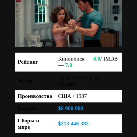
Кинопоиск —
8.0
/ IMDB
Рейтинг
—
7.0
Драма, мелодрама,
Жанр
музыка
Производство
США / 1987
Бюджет
$6 000 000
Сборы в
$213 446 382
мире