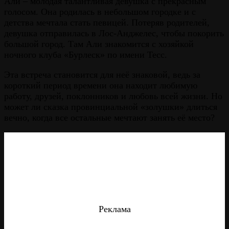
Али – молодая талантливая девушка с прекрасным
голосом. Она родилась в небольшом городке и с
детства мечтала стать певицей. Потеряв родителей,
девушка отправилась в Лос-Анджелес, чтобы покорить
большой город. Там Али знакомится с хозяйкой
ночного клуба «Бурлеск» по имени Тесс.
Эта встреча становится для неё знаковой, ведь за
короткий период времени она находит любимую
работу, друзей, поклонников и любовь всей жизни. Но
может ли сказка провинциальной «золушки» длиться
вечно, когда все остальные мечтают занять её место?
Реклама