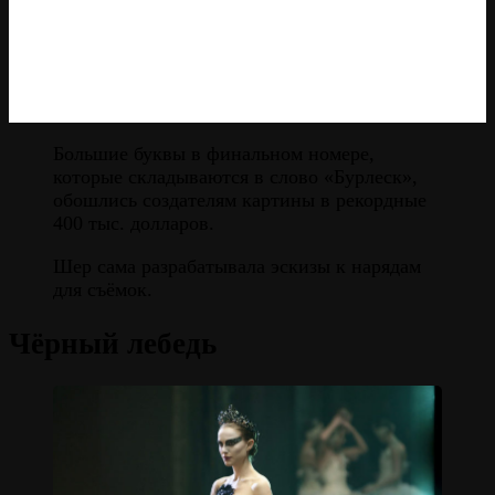
Большие буквы в финальном номере,
которые складываются в слово «Бурлеск»,
обошлись создателям картины в рекордные
400 тыс. долларов.
Шер сама разрабатывала эскизы к нарядам
для съёмок.
Чёрный лебедь