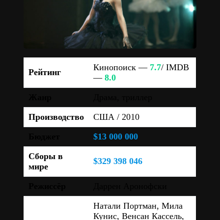
Кинопоиск —
7.7
/ IMDB
Рейтинг
—
8.0
Жанр
Драма, триллер
Производство
США / 2010
Бюджет
$13 000 000
Сборы в
$329 398 046
мире
Режиссёр
Даррен Аронофски
Натали Портман, Мила
Кунис, Венсан Кассель,