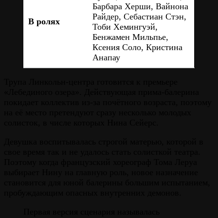
Барбара Херши, Вайнона
Райдер, Себастиан Стэн,
В ролях
Тоби Хемингуэй,
Бенжамен Мильпье,
Ксения Соло, Кристина
Анапау
Трупа Линкольн-центра готовится к премьере
«Лебединого озера». Действующая прима-балерина
покидает коллектив из-за почётного возраста, поэтому
на её место претендуют сразу несколько молодых
солисток, в числе которых Нина Сейерс.
Девушка воспитывалась строгой матерью, которой в
свое время так и не удалось стать солисткой театра.
Поэтому когда французский хореограф Тома Леруа
выбирает Нину на главную роль, новое назначение
становится для юной балерины большим испытанием,
пробуждающим опасных внутренних демонов.
Первая версия сценария называлась