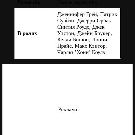
Режиссёр
Эмиль Ардолино
Дженнифер Грей, Патрик
Суэйзи, Джерри Орбак,
Синтия Роудс, Джек
В ролях
Уэстон, Джейн Брукер,
Келли Бишоп, Лонни
Прайс, Макс Кэнтор,
Чарльз ’Хони’ Коулз
Реклама