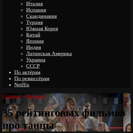
Италия
Испания
Скандинавия
Турция
Южная Корея
Китай
Япония
Индия
Латинская Америка
Украина
СССР
По актёрам
По режиссёрам
Netflix
Главная
»
Фильмы
35 рейтинговых фильмов
про танцы