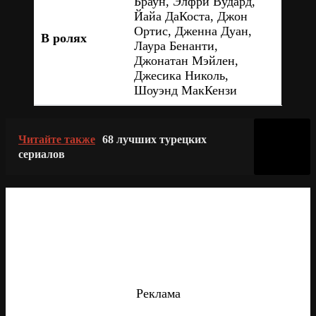
Браун, Элфри Вудард,
Йайа ДаКоста, Джон
Ортис, Дженна Дуан,
В ролях
Лаура Бенанти,
Джонатан Мэйлен,
Джесика Николь,
Шоуэнд МакКензи
Читайте также
68 лучших турецких
сериалов
Реклама