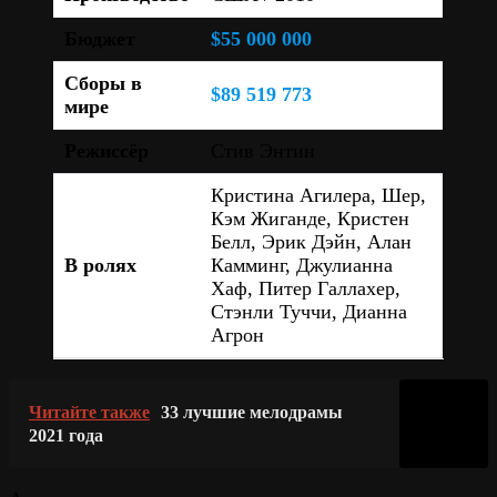
Бюджет
$55 000 000
Сборы в
$89 519 773
мире
Режиссёр
Стив Энтин
Кристина Агилера, Шер,
Кэм Жиганде, Кристен
Белл, Эрик Дэйн, Алан
В ролях
Камминг, Джулианна
Хаф, Питер Галлахер,
Стэнли Туччи, Дианна
Агрон
Читайте также
33 лучшие мелодрамы
2021 года