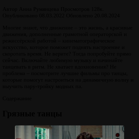
Автор
Анна Румянцева
Просмотров
128к.
Опубликовано
08.03.2022
Обновлено
20.08.2024
Многие знают, что движение – это жизнь, а красивые
движения, дополненные грамотной операторской и
режиссёрской работой – кинематографическое
искусство, которое поможет поднять настроение и
скоротать время. Не верите? Тогда попробуйте прямо
сейчас. Включайте любимую музыку и начинайте
танцевать в ритм. Не хватает вдохновения? Не
проблема – посмотрите лучшие фильмы про танцы,
которые помогут настроиться на динамичную волну и
выучить пару-тройку модных па.
Содержание
Грязные танцы