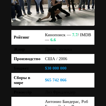
Кинопоиск —
7.7
/ IMDB
Рейтинг
—
6.6
Жанр
Драма, музыка
Производство
США / 2006
Бюджет
$30 000 000
Сборы в
$65 742 066
мире
Режиссёр
Лиз Фридлендер
Антонио Бандерас, Роб