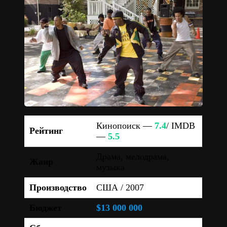
Кинопоиск —
7.4
/ IMDB
Рейтинг
—
5.5
Драма, мелодрама,
Жанр
музыка
Производство
США / 2007
Бюджет
$13 000 000