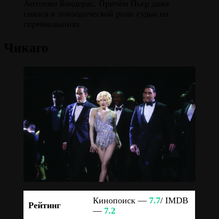
Антонио Бандерас. Причём Пьер даже
снялся в эпизодической роли судьи на
соревнованиях.
Чикаго
Кинопоиск —
7.7
/ IMDB
Рейтинг
—
7.2