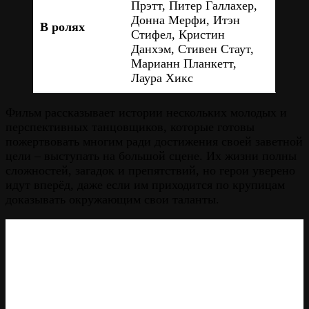
Прэтт, Питер Галлахер,
Донна Мерфи, Итэн
В ролях
Стифел, Кристин
Данхэм, Стивен Стаут,
Марианн Планкетт,
Лаура Хикс
Фильм рассказывает истории нескольких молодых и
перспективных танцовщиков, которые готовы
пожертвовать многим ради достижения своей заветной
цели – выступать на большой сцене. Их жизни полны
сложностей, загадок и препятствий, но герои уверено
идут вперёд, даже если им приходится по крупицам
доказывать окружающим свои таланты.