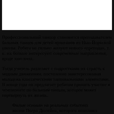
Профессиональный танцор становится преподавателем
бальных танцев для детей-хулиганов из Нью-Йоркской
школы. Ребята не сильно жалуют нового «препода», т.
к. их больше интересуют современные направления,
вроде хип-хопа.
Тогда учитель разделяет с подростками их страсть к
модным движениям, постепенно заинтересовывая
молодежь классическими танцевальными элементами.
В конце года он предлагает ребятам принять участие в
чемпионате по бальным танцам, которое может
перевернуть их жизни.
Фильм основан на реальных событиях
жизни Пьера Дюлейна, которого исполнил