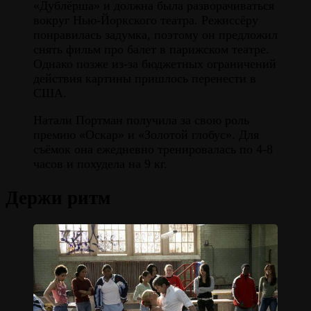
«Дублёрша» и должна была разворачиваться
вокруг Нью-Йоркского театра. Режиссёру
понравилась задумка, поэтому он предложил
снять фильм про балет в парижском театре.
Однако позже из-за бюджетных ограничений
действия картины пришлось перенести в
США.
Натали Портман получила за свою роль
премию «Оскар» и «Золотой глобус». Для
съёмок она ежедневно тренировалась по 4-8
часов и похудела на 9 кг.
Держи ритм