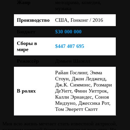
Жанр
мелодрама, комедия,
музыка
Производство
США, Гонконг / 2016
Бюджет
$30 000 000
Сборы в
$447 407 695
мире
Режиссёр
Дэмьен Шазелл
Райан Гослинг, Эмма
Стоун, Джон Ледженд,
Дж.К. Симмонс, Розмари
В ролях
ДеУитт, Финн Уиттрок,
Калли Эрнандес, Соноя
Мидзуно, Джессика Рот,
Том Эверетт Скотт
Мия всю жизнь мечтает стать известной актрисой,
талантом которой будет восхищаться весь мир. Но