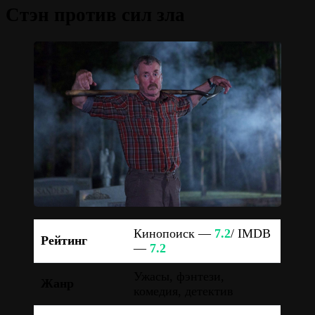
Стэн против сил зла
Кинопоиск —
7.2
/ IMDB
Рейтинг
—
7.2
Ужасы, фэнтези,
Жанр
комедия, детектив