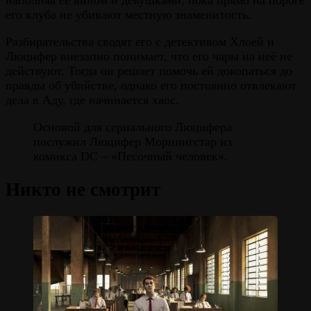
его клуба не убивают местную знаменитость.
Разбирательства сводят его с детективом Хлоей и
Люцифер внезапно понимает, что его чары на неё не
действуют. Тогда он решает помочь ей докопаться до
правды об убийстве, однако его постоянно отвлекают
дела в Аду, где начинается хаос.
Основой для сериального Люцифера
послужил Люцифер Морнингстар из
комикса DC – «Песочный человек».
Никто не смотрит