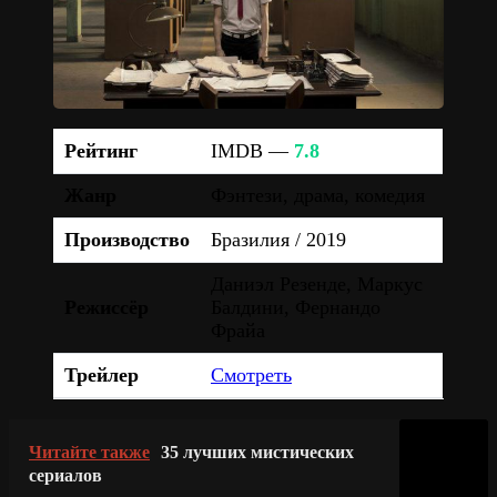
Рейтинг
IMDB —
7.8
Жанр
Фэнтези, драма, комедия
Производство
Бразилия / 2019
Даниэл Резенде, Маркус
Режиссёр
Балдини, Фернандо
Фрайа
Трейлер
Смотреть
Читайте также
35 лучших мистических
сериалов