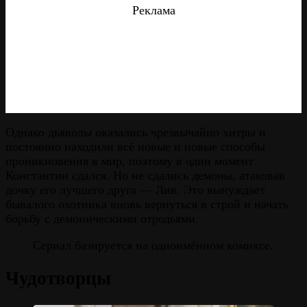
Реклама
Однако дьяволы оказались чрезвычайно хитры и
постоянно находили всё новые и новые способы
проникновения в мир, поэтому в один момент
Константин сдался. Но не сдались демоны, атаковав
дочку его лучшего друга — Лив. Это вынуждает
бывалого охотника вновь вернуться в строй и начать
борьбу с демоническими отродьями.
Сериал базируется на одноимённом комиксе.
Чудотворцы