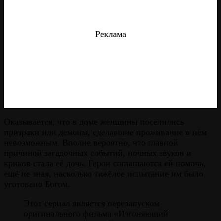
Реклама
Оказывается, что в доме женщины поселились
призраки или демоны, сделавшие проживание в нём
невозможным. Вполне вероятно, что главной
причиной загадочных событий, ночных звуков и
криков стала её дочь. Герои соглашаются ей помочь,
ещё не зная, насколько тяжёлое испытание им было
уготовано Богом.
Этот сериал является перезапуском
оригинального фильма «Изгоняющий