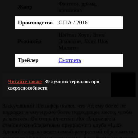
Фэнтези, драма,
Жанр
криминал
Производство
США / 2016
Нэйтан Хоуп, Эгил
Режиссёр
Эгилссон, Луис Шоу
Милито
Трейлер
Смотреть
Читайте также
39 лучших сериалов про
сверхспособности
Заскучавший Люцифер понял, что Ад ему более не
подходит и ему нужно более подходящее место, чтобы
развеяться. Он отправляется в Лос-Анджелес и
становится обладателем прекрасного клуба «Lux».
Адский владыка ведёт самый развратный образ жизни,
наполняя её вином и девушками, пока прямо на пороге