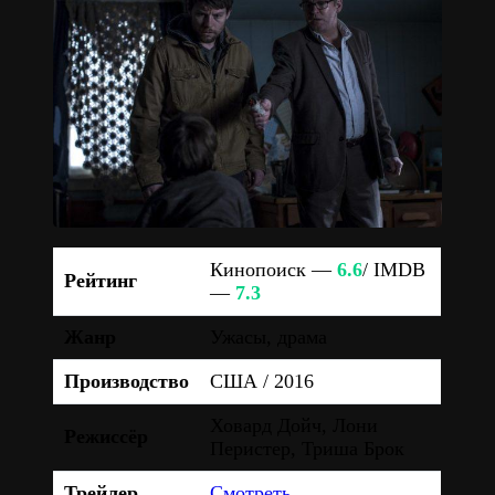
Кинопоиск —
6.6
/ IMDB
Рейтинг
—
7.3
Жанр
Ужасы, драма
Производство
США / 2016
Ховард Дойч, Лони
Режиссёр
Перистер, Триша Брок
Трейлер
Смотреть