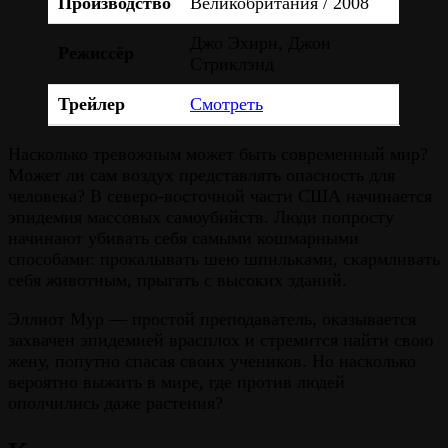
Производство
Великобритания / 2008
Джо Эхирн, Джон
Режиссёр
Стриклэнд
Трейлер
Смотреть
Насколько тревожным может быть современный мир?
Может ли сам воздух представлять опасность для
человека? В северо-восточной части США начинается
эпидемия массовых самоубийств. Люди попросту
начинают убивать себя самыми кошмарными
способами: прокалывать шею шпильками, скармливать
себя животным, прыгать с высоких зданий.
Эллиот Мур — простой преподаватель, оказывается
захвачен эпидемией врасплох и стремится найти свою
жену, попутно спасая своих учеников. Но насколько
вероятно выжить в мире, где против людей
ополчились даже растения?