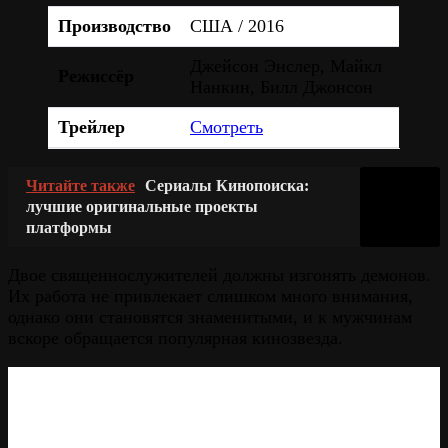
Производство
США / 2016
Джейсон Энслер, Майкл
Режиссёр
Нанкин, Билл Джонсон
Трейлер
Смотреть
Читайте также
Сериалы Кинопоиска:
лучшие оригинальные проекты
платформы
Двое священнослужителей должны изгонять демонов.
Их работа не привлекает слишком много внимания,
однако они становятся знаменитыми, и к мужчинам
вскоре обращается популярная кинозвезда.