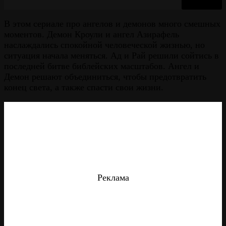
В этом сериале про ангелов и демонов много смешных
моментов. Демон Кроули и ангел Азирафель
наслаждались спокойной человеческой жизнью, но
ситуация начала меняться. Ад и Рай решили сойтись в
последней битве библейских масштабов. Ангел и
Демон решают объединиться, чтобы предотвратить
конец света, а также спасти свои жизни.
Реклама