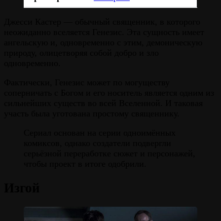
Джесси Кастер — обычный священник, в которого
неожиданно вселяется Генезис. Эта сущность имеет
ангельскую и, одновременно с этим, демоническую
природу, олицетворяя собой добро и зло
одновременно.
Фактически, Генезис может по могуществу
соперничать с Богом и его носитель является одним из
сильнейших существ во всей Вселенной. И таковая
участь была уготована простому священнику.
Сериал основан на серии одноимённых
комиксов, однако создатели подвергли
серьёзной переработке сюжет и персонажей,
чтобы проект в итоге одобрили.
Изгой