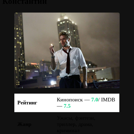
Константин
Кинопоиск —
7.0
/ IMDB
Рейтинг
—
7.5
Ужасы, фэнтези,
Жанр
триллер, драма,
криминал