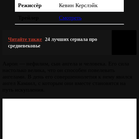
Режиссёр
Кевин Керслэйк
Трейлер
Смотреть
Читайте также
24 лучших сериала про
средневековье
Аарон — нефилим, сын ангела и человека. Его сила
настолько велика, что он способен повелевать
ангелами. В день его совершеннолетия к нему явился
ангел Камаил, с которым они вместе становятся на
путь искупления.