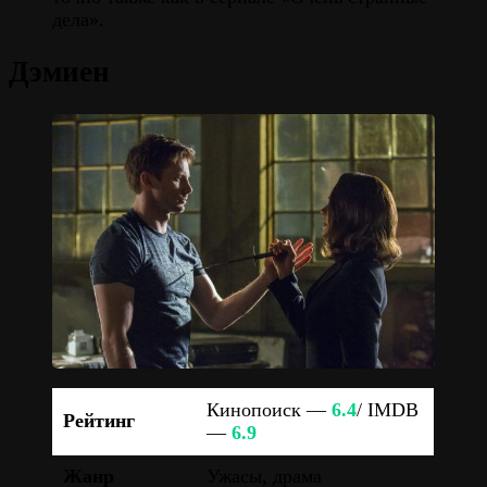
дела».
Дэмиен
Кинопоиск —
6.4
/ IMDB
Рейтинг
—
6.9
Жанр
Ужасы, драма