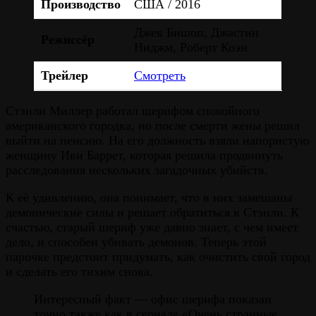
Производство
США / 2016
Джек Бишоп, Джастин
Режиссёр
Ниджм, Роберт Коэн
Трейлер
Смотреть
Стэнли Миллер работал шерифом спокойного
американского городка, но после смерти жены решил
выйти на пенсию. На его должность взяли напористую
женщину Иви Баррет, которая решила продвинуть
расследования нескольких загадочных убийств.
К её удивлению, она понимает, что в них замешаны
демонические силы и решает обратиться к Стэнли. К
счастью, старый шериф уже давно знает, с чем имеет
дело, и способен убивать демонов. Теперь этой
парочке предстоит придумать, как очистить свой город
и сделать его тихим снова.
Интересный факт — офис шерифа показан
точно также как в сериале «Очень странные