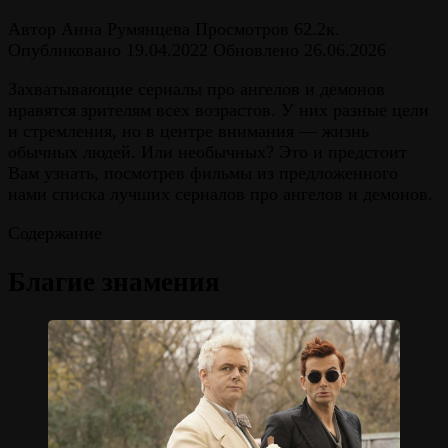
Автор
Анна Румянцева
Просмотров
62.2к.
Опубликовано
19.04.2022
Обновлено
26.06.2026
Захватывающие сериалы про ангелов и демонов
нравятся зрителям всех возрастов. У них разные цели
и стремления, но в центре внимания — жизнь
обычных людей. Или необычных? Это и предстоит
Вам узнать, посмотрев фильмы из предложенного
нами списка лучших сериалов про ангелов и демонов.
Содержание
Благие знамения