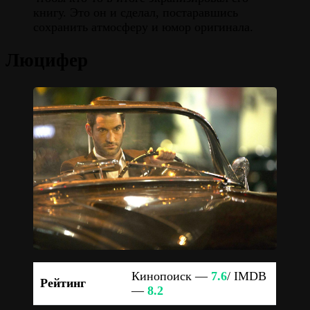
книгу. Это он и сделал, постаравшись
сохранить атмосферу и юмор оригинала.
Люцифер
Кинопоиск —
7.6
/ IMDB
Рейтинг
—
8.2