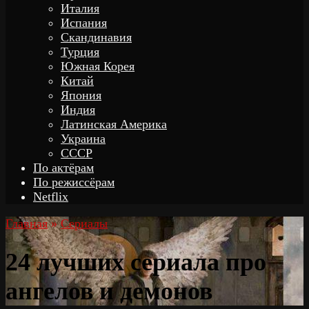
Италия
Испания
Скандинавия
Турция
Южная Корея
Китай
Япония
Индия
Латинская Америка
Украина
СССР
По актёрам
По режиссёрам
Netflix
Главная
»
Сериалы
24 лучших сериала про
ангелов и демонов