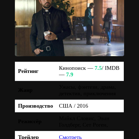
Кинопоиск —
7.5
/ IMDB
Рейтинг
—
7.9
Ужасы, фэнтези, драма,
Жанр
детектив, приключения
Производство
США / 2016
Майкл Словис, Эван
Режиссёр
Голдберг, Сет Роген,
Трейлер
Смотреть