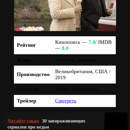
Кинопоиск —
7.8
/ IMDB
Рейтинг
—
8.0
Жанр
Фэнтези, комедия
Великобритания, США /
Производство
2019
Режиссёр
Дуглас Маккиннон
Трейлер
Смотреть
Читайте также
30 завораживающих
сериалов про ведьм