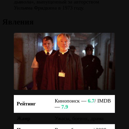
дьявола», выпущенный за авторством
Уильяма Фридкина в 1973 году.
Явления
Кинопоиск —
6.7
/ IMDB
Рейтинг
—
7.9
Жанр
Ужасы, боевик, драма