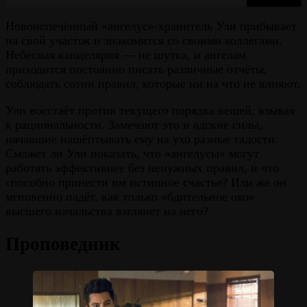
Новоиспечённый «ангелус»-хранитель Ули прибывает
на свой участок и знакомится со своими коллегами.
Небесная канцелярия — не шутка, и ангелам
приходится постоянно писать различные отчёты,
соблюдать сотни правил, которые ни на что не влияют.
Ули восстаёт против текущего порядка вещей, взывая
к рациональности. Замечают это и адские силы,
начавшие нашёптывать ему на ухо разные гадости.
Сможет ли Ули показать, что «ангелусы» могут
работать эффективнее без ненужных правил, и что
способно принести им истинное счастье? Или же он
мгновенно падёт, как только «бдительное око»
высшего начальства взглянет на него?
Проповедник