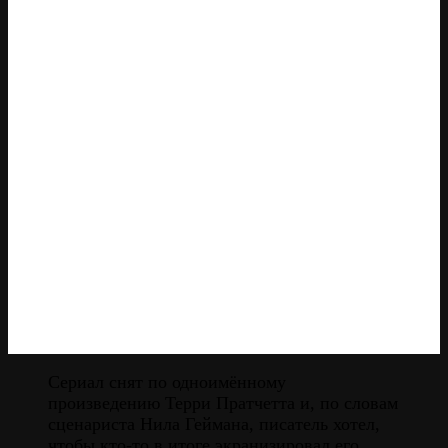
Сериал снят по одноимённому
произведению Терри Пратчетта и, по словам
сценариста Нила Геймана, писатель хотел,
чтобы кто-то в итоге экранизировал его