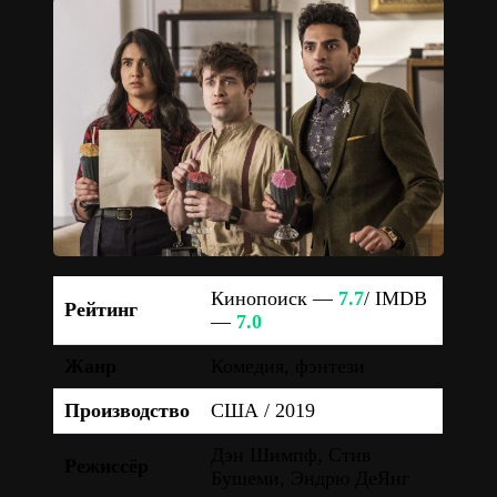
Кинопоиск —
7.7
/ IMDB
Рейтинг
—
7.0
Жанр
Комедия, фэнтези
Производство
США / 2019
Дэн Шимпф, Стив
Режиссёр
Бушеми, Эндрю ДеЯнг