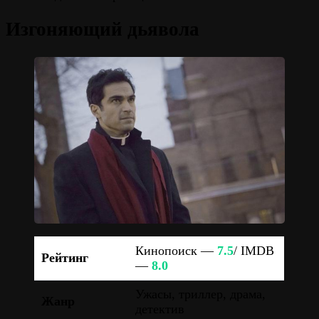
Изгоняющий дьявола
Кинопоиск —
7.5
/ IMDB
Рейтинг
—
8.0
Ужасы, триллер, драма,
Жанр
детектив