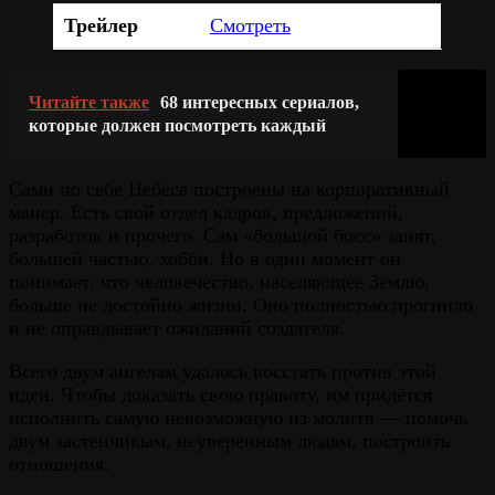
Трейлер
Смотреть
Читайте также
68 интересных сериалов,
которые должен посмотреть каждый
Сами по себе Небеса построены на корпоративный
манер. Есть свой отдел кадров, предложений,
разработок и прочего. Сам «большой босс» занят,
большей частью, хобби. Но в один момент он
понимает, что человечество, населяющее Землю,
больше не достойно жизни. Оно полностью прогнило
и не оправдывает ожиданий создателя.
Всего двум ангелам удалось восстать против этой
идеи. Чтобы доказать свою правоту, им придётся
исполнить самую невозможную из молитв — помочь
двум застенчивым, неуверенным людям, построить
отношения.