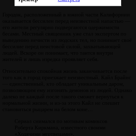
Городок, расположенный в южной части Калифорнии
оказывается бессилен перед неизвестной напастью —
его жители регулярно подвергаются одержимости
бесами. Местный священник уже стал экспертом по
выведению нечисти из людских тел, но понимает своё
бессилие перед неистовой силой, захватывающей
людей. Вскоре он понимает, что таится внутри
жителей и лишь изредка проявляет себя.
Относительно спокойная жизнь заканчивается после
того как в город приезжает неизвестный. Кайл Брайнс
— единственный, кто обладает уникальным даром,
позволяющим ему изгонять демонов из людей. Однако
далеко не каждый после такого сможет вернуться к
нормальной жизни, и из-за этого Кайл не спешит
становиться рыцарем на белом коне…
Сериал снимался по мотивам комиксов
Роберта Киркмана, известного своими
«Ходячими мертвецами».