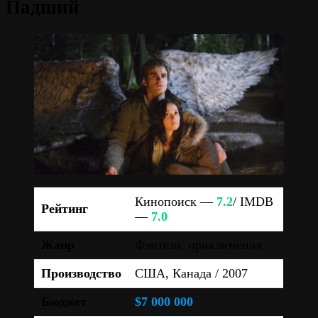
Падший
Кинопоиск —
7.2
/ IMDB
Рейтинг
—
7.0
Жанр
Фэнтези, приключения
Производство
США, Канада / 2007
Бюджет
$7 000 000