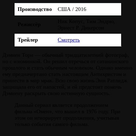
Производство
США / 2016
Ник Копус, Тим Эндрю,
Режиссёр
Эрнест Р. Дикерсон
Трейлер
Смотреть
Дэмиен Торн — обычный тридцатилетний фотограф,
но с изюминкой. Он решил отречься от сатанинского
прошлого и стать обычным человеком. Однако именно
ему предначертано стать настоящим Антихристом и
принести в мир мрак. Всю свою жизнь Энн Ратлидж
защищала его от напастей, и ей предстоит помочь
Дэмиену раскрыть свою истинную сущность.
Данный сериал является продолжением
фильма «Омен», что вышел в 1976 году. При
этом он игнорирует продолжения, учитывая
только события самого фильма.