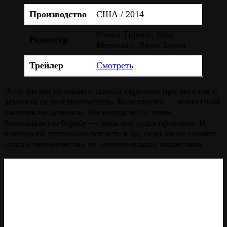
Производство
США / 2014
Ромео Тироне, Нил
Режиссёр
Маршалл, Джон Бэдэм
Трейлер
Смотреть
Этот фильм из нашего списка сериалов про ангелов и
демонов нельзя пропустить. Константин — известный
охотник на демонов. Он всегда вёл с ними
беспощадную борьбу — ведь его душа проклята. И
именно ей уготовано попасть в ад, если он не сможет
спасти человечество от демонического нашествия.