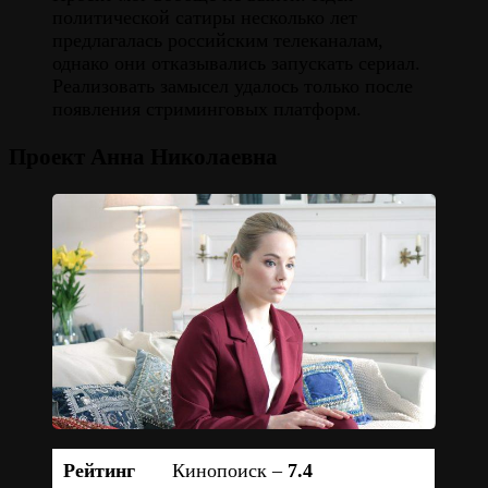
политической сатиры несколько лет
предлагалась российским телеканалам,
однако они отказывались запускать сериал.
Реализовать замысел удалось только после
появления стриминговых платформ.
Проект Анна Николаевна
Рейтинг
Кинопоиск –
7.4