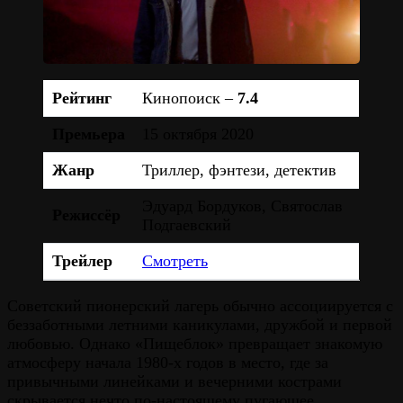
Рейтинг
Кинопоиск –
7.4
Премьера
15 октября 2020
Жанр
Триллер, фэнтези, детектив
Эдуард Бордуков, Святослав
Режиссёр
Подгаевский
Трейлер
Смотреть
Советский пионерский лагерь обычно ассоциируется с
беззаботными летними каникулами, дружбой и первой
любовью. Однако «Пищеблок» превращает знакомую
атмосферу начала 1980-х годов в место, где за
привычными линейками и вечерними кострами
скрывается нечто по-настоящему пугающее.