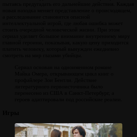
пытаясь предугадать его дальнейшие действия. Каждая
новая находка меняет представление о происходящем,
а расследование становится опасной
интеллектуальной игрой, где любая ошибка может
стоить очередной человеческой жизни. При этом
сериал уделяет большое внимание внутреннему миру
главной героини, показывая, какую цену приходится
платить человеку, который вынужден ежедневно
смотреть на мир глазами убийцы.
Сериал основан на одноименном романе
Майка Омера, открывающем цикл книг о
профайлере Зои Бентли. Действие
литературного первоисточника было
перенесено из США в Санкт-Петербург, а
героев адаптировали под российские реалии.
Игры