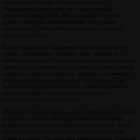
человеческие судьбы. История начинается с
обнаружения коллектора, где находят останки
нескольких подростков. Расследование поручают
группе столичных оперативников, постепенно
понимающих, что они столкнулись не с обычным
серийным убийцей.
Каждая новая улика раскрывает изнанку большого
города, где бесследно исчезают дети, никому не
нужные при жизни. По мере продвижения дела героям
приходится сталкиваться с насилием, наркоторговлей,
семейным неблагополучием и другими проблемами, о
которых общество предпочитает не говорить. При
этом расследование влияет и на самих полицейских,
заставляя каждого по-новому взглянуть на
собственную жизнь и прошлое.
«Водоворот» практически лишен привычного героизма
и простых ответов. Благодаря тяжелой атмосфере,
великолепным актерам и смелым социальным темам
сериал быстро привлек внимание зрителей и стал
одним из самых обсуждаемых криминальных проектов