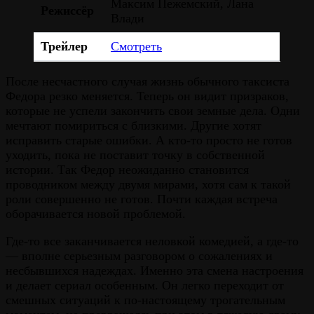
Максим Пежемский, Лана
Режиссёр
Влади
Трейлер
Смотреть
После несчастного случая жизнь обычного таксиста
Федора резко меняется. Теперь он видит призраков,
которые не успели закончить свои земные дела. Одни
мечтают помириться с близкими. Другие хотят
исправить старые ошибки. А кто-то просто не готов
уходить, пока не поставит точку в собственной
истории. Так Федор неожиданно становится
проводником между двумя мирами, хотя сам к такой
роли совершенно не готов. Почти каждая встреча
оборачивается новой проблемой.
Где-то все заканчивается неловкой комедией, а где-то
— вполне серьезным разговором о сожалениях и
несбывшихся надеждах. Именно эта смена настроения
и делает сериал особенным. Он легко переходит от
смешных ситуаций к по-настоящему трогательным