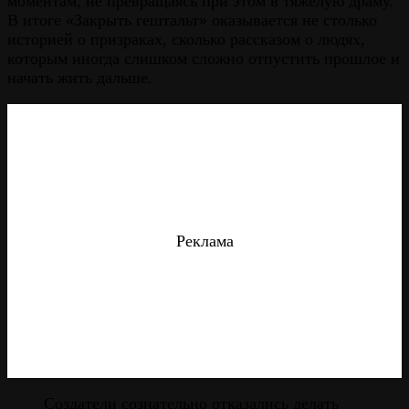
моментам, не превращаясь при этом в тяжелую драму.
В итоге «Закрыть гештальт» оказывается не столько
историей о призраках, сколько рассказом о людях,
которым иногда слишком сложно отпустить прошлое и
начать жить дальше.
Реклама
Создатели сознательно отказались делать