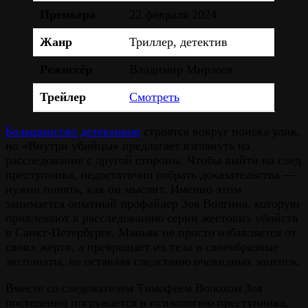
Премьера
22 февраля 2024
Жанр
Триллер, детектив
Режиссёр
Владимир Мирзоев
Трейлер
Смотреть
Большинство детективов
строятся вокруг поиска улик,
но «Внутри убийцы» предлагает взглянуть на
расследование с другой стороны. Чтобы выйти на след
преступника, недостаточно собрать доказательства —
нужно понять, как он мыслит. Именно этим
занимается опытный профайлер Зоя Волгина, которую
привлекают к расследованию серии жестоких убийств
в Санкт-Петербурге. Маньяк не просто избавляется от
своих жертв, а превращает их тела в своеобразные
экспонаты, не оставляя следствию очевидных зацепок.
Вместе со следователем Тимофеем Волохом Зоя
постепенно погружается в психологию преступника,