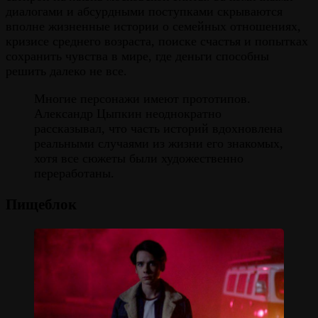
диалогами и абсурдными поступками скрываются
вполне жизненные истории о семейных отношениях,
кризисе среднего возраста, поиске счастья и попытках
сохранить чувства в мире, где деньги способны
решить далеко не все.
Многие персонажи имеют прототипов.
Александр Цыпкин неоднократно
рассказывал, что часть историй вдохновлена
реальными случаями из жизни его знакомых,
хотя все сюжеты были художественно
переработаны.
Пищеблок