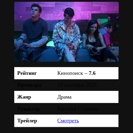
Рейтинг
Кинопоиск –
7.6
Премьера
10 сентября 2023
Жанр
Драма
Режиссёр
Евгений Стычкин
Трейлер
Смотреть