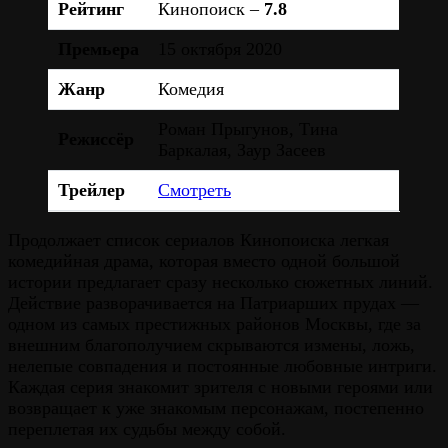
Рейтинг
Кинопоиск –
7.8
Премьера
15 октября 2020
Жанр
Комедия
Роман Прыгунов, Тина
Режиссёр
Баркалая, Заур Засеев
Трейлер
Смотреть
Продолжает список сериалов Кинопоиска легкая
комедийная драма, которая вместо одной большой
истории предлагает сразу несколько сюжетных линий.
Действие разворачивается на Патриарших прудах —
одном из самых престижных районов Москвы, где за
внешним благополучием скрываются измены, ложь,
нелепые совпадения и постоянные любовные интриги.
Каждая серия знакомит зрителя с новыми героями или
возвращает к уже знакомым персонажам, постепенно
переплетая их судьбы между собой.