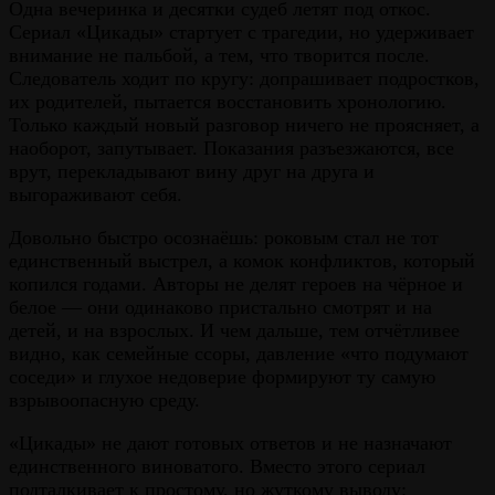
Одна вечеринка и десятки судеб летят под откос.
Сериал «Цикады» стартует с трагедии, но удерживает
внимание не пальбой, а тем, что творится после.
Следователь ходит по кругу: допрашивает подростков,
их родителей, пытается восстановить хронологию.
Только каждый новый разговор ничего не проясняет, а
наоборот, запутывает. Показания разъезжаются, все
врут, перекладывают вину друг на друга и
выгораживают себя.
Довольно быстро осознаёшь: роковым стал не тот
единственный выстрел, а комок конфликтов, который
копился годами. Авторы не делят героев на чёрное и
белое — они одинаково пристально смотрят и на
детей, и на взрослых. И чем дальше, тем отчётливее
видно, как семейные ссоры, давление «что подумают
соседи» и глухое недоверие формируют ту самую
взрывоопасную среду.
«Цикады» не дают готовых ответов и не назначают
единственного виноватого. Вместо этого сериал
подталкивает к простому, но жуткому выводу: