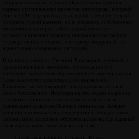
Открывает список сериалов Кинопоиска один из
первых оригинальных проектов платформы, который
еще в 2020 году показал, что сервис готов не только
покупать чужой контент, но и создавать собственные
масштабные истории. «Последний министр» —
остросатирическая комедия, превращающая работу
государственных ведомств в череду абсурдных, но
удивительно узнаваемых ситуаций.
В центре сюжета — Евгений Тихомиров, честный и
принципиальный чиновник. Неожиданно его
назначают министром перспективного планирования.
Само ведомство существует, но формально.
Большинство окружающих воспринимают его как
нечто бесполезное. Несмотря на это, герой искренне
стремится принести пользу стране и берется за
реализацию самых необычных инициатив. Каждое
решение сталкивается с бюрократией, аппаратными
интригами и нелепыми обстоятельствами, где здравый
смысл регулярно проигрывает системе.
Проект мог вообще не выйти. Идея