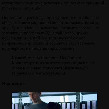
безошибочная логика регулярно становятся причиной
курьезных ситуаций.
Постепенно, расследуя преступления и все больше
общаясь с людьми, она начинает понимать эмоции,
дружбу и любовь — качества, которые невозможно
заложить в программу. Удачный юмор, яркие
персонажи и легкий фантастический сюжет
понравились зрителям и сериал быстро завоевал
популярность и получил продолжение.
Первый сезон снимали в Пушкине и
Кронштадте и из-за этого провинциальный
город в сериале получился максимально
узнаваемым и атмосферным.
Водоворот