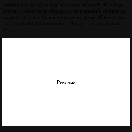
катастрофа часто складывается из мелочей. Из обид,
которые вовремя не обсудили, из решений, принятых
сгоряча, из слов, брошенных не подумав. И когда все
эти песчинки собираются в лавину — назад дороги
нет.
Реклама