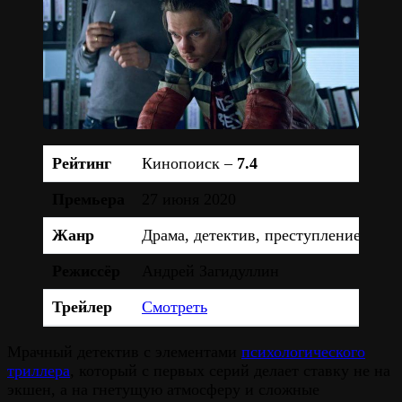
Рейтинг
Кинопоиск –
7.4
Премьера
27 июня 2020
Жанр
Драма, детектив, преступление, три
Режиссёр
Андрей Загидуллин
Трейлер
Смотреть
Мрачный детектив с элементами
психологического
триллера
, который с первых серий делает ставку не на
экшен, а на гнетущую атмосферу и сложные