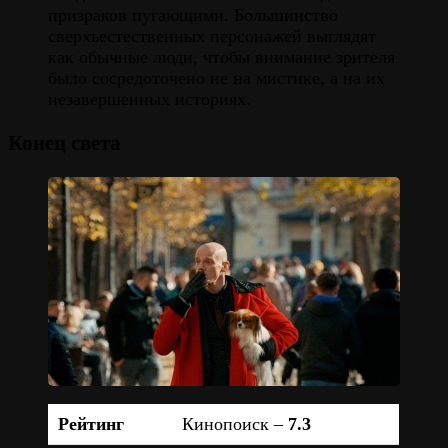
призраков пугающими. Большинство
сверхъестественных персонажей выглядят
как обычные люди, чтобы внимание зрителя
было сосредоточено не на мистике, а на их
незавершенных историях.
Конец света
Рейтинг
Кинопоиск –
7.3