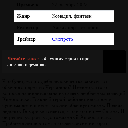
Премьера
27 октября 2022
Жанр
Комедия, фэнтези
Режиссёр
Александр Незлобин
Трейлер
Смотреть
Читайте также
24 лучших сериала про
ангелов и демонов
Что будет, если судьба человечества зависит от
обычного парня из Чертаново? Именно с этого
вопроса начинается одна из самых необычных комедий
Кинопоиска. Главный герой работает кассиром в
супермаркете и ведет вполне обычную жизнь. Правда,
недолго. Вскоре выясняется, что его отец — Сатана. И
он решил устроить долгожданный Апокалипсис.
Проблема лишь в том, что сын совсем не горит