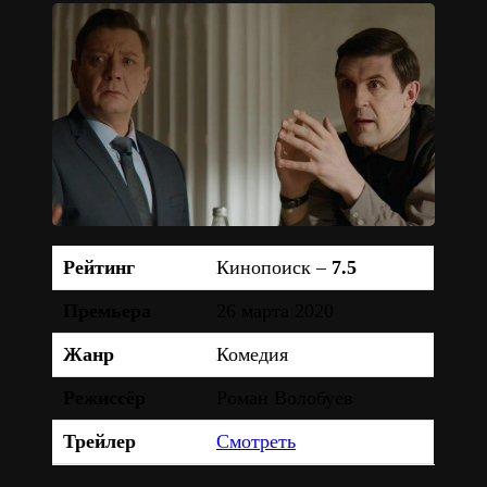
Рейтинг
Кинопоиск –
7.5
Премьера
26 марта 2020
Жанр
Комедия
Режиссёр
Роман Волобуев
Трейлер
Смотреть