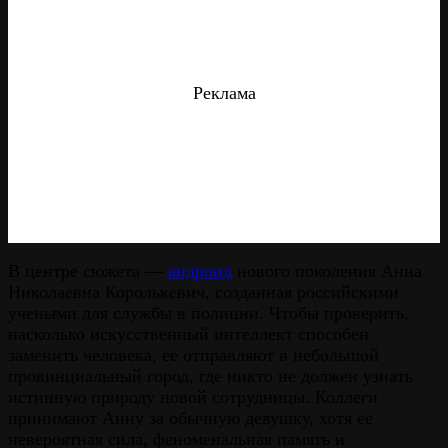
Реклама
В центре сюжета —
андроид
нового поколения Анна
Николаевна Королькевич, созданная российскими
учеными для службы в полиции. Чтобы проверить,
насколько искусственный интеллект способен
заменить человека, ее отправляют в небольшой
провинциальный город, где никто не должен узнать
истинную природу новой сотрудницы. Коллеги
принимают Анну за обычную девушку, хотя ее
невероятная сила, феноменальная память и