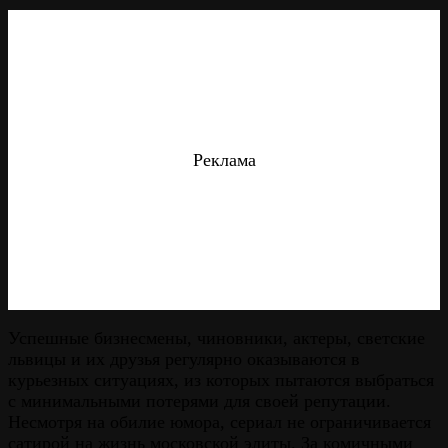
Реклама
Успешные бизнесмены, чиновники, актеры, светские
львицы и их друзья регулярно оказываются в
курьезных ситуациях, из которых пытаются выбраться
с минимальными потерями для своей репутации.
Несмотря на обилие юмора, сериал не ограничивается
сатирой на жизнь московской элиты. За комичными