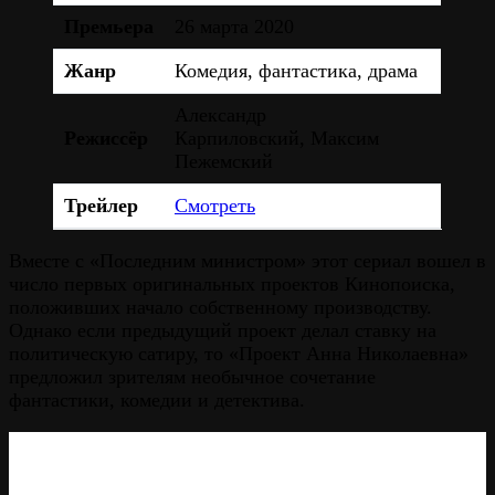
Премьера
26 марта 2020
Жанр
Комедия, фантастика, драма
Александр
Режиссёр
Карпиловский, Максим
Пежемский
Трейлер
Смотреть
Вместе с «Последним министром» этот сериал вошел в
число первых оригинальных проектов Кинопоиска,
положивших начало собственному производству.
Однако если предыдущий проект делал ставку на
политическую сатиру, то «Проект Анна Николаевна»
предложил зрителям необычное сочетание
фантастики, комедии и детектива.