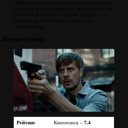
Проект практически полностью построен на
допросах и воспоминаниях персонажей. Так
зритель постепенно собирает общую
картину произошедшего вместе со
следователем.
Внутри убийцы
Рейтинг
Кинопоиск –
7.4