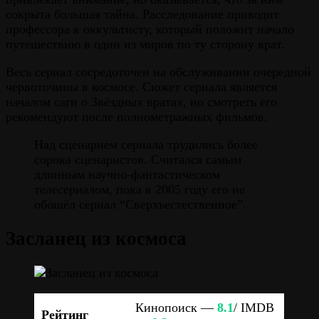
сокрыта большая тайна. Расследование приводит
профессора к оккультисту, который положит начало
путешествию в один из миров по ту сторону врат.
Весь сериал сосредоточен на обслуживании очередной
червоточины в космосе. Сюжет сериала является
началом саги о Звёздных вратах, но смотреть его
рекомендуют после полнометражных фильмов.
Над сценарием сериала трудились более
сорока сценаристов. Считался самым
длинным научно-фантастическом
телесериалом, пока в 2005 году его не
обошёл сериал “Сверхъестественное”.
Засланец из космоса
Кинопоиск —
8.1
/ IMDB
Рейтинг