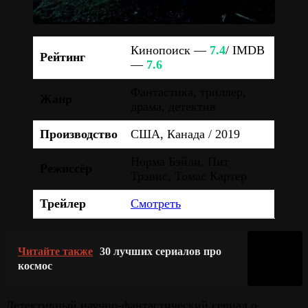
Кинопоиск —
7.4
/ IMDB
Рейтинг
—
7.6
Фантастика, триллер,
Жанр
драма, детектив
Производство
США, Канада / 2019
Норма Бэйли, Пит
Режиссёр
Трэвис, Томас Картер
Трейлер
Смотреть
Читайте также
30 лучших сериалов про
космос
Детективный научно-фантастический сериал о