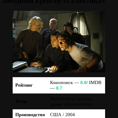
Звёздный крейсер «Галактика»
Кинопоиск —
8.0
/ IMDB
Рейтинг
—
8.7
Фантастика, боевик,
Жанр
драма, приключения
Производство
США / 2004