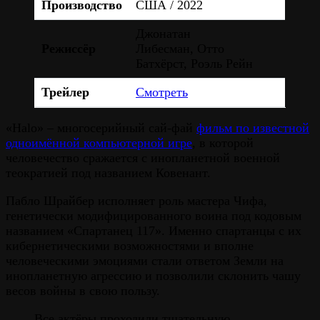
Производство
США / 2022
Джонатан
Режиссёр
Либесман, Отто
Батхёрст, Роэль Рейн
Трейлер
Смотреть
«Halo» – многосерийный сай-фай
фильм по известной
одноимённой компьютерной игре
, в которой
человечество сражается с инопланетной военной
теократией под названием Ковенант.
Пабло Шрайбер исполняет роль мастера Чифа,
генетически модифицированного воина под кодовым
названием «Спартанец 117». Именно спартанцы с их
кибернетическими возможностями и вполне
человеческими эмоциями стали ответом Земли на
инопланетную агрессию и позволили склонить чашу
весов войны в свою пользу.
Все актёры проходили тщательную