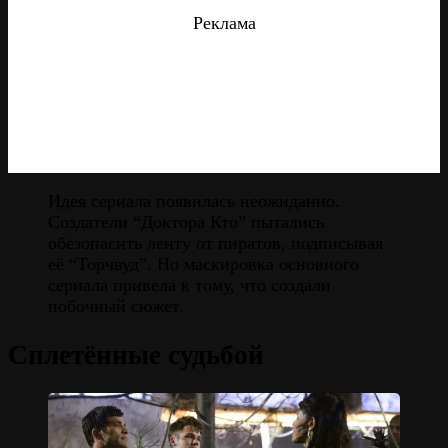
Реклама
Идея сериала появилась неожиданно.
Создатели “Доктора Кто” пытались
обезопасить ленту от пиратов, подписывая
её “Торчвуд”. Но маскировка основного
сериала привела к тому, что создали
побочный сюжет.
Сплетённые судьбой