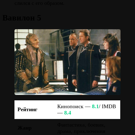
слился с его образом.
Вавилон 5
Кинопоиск —
8.1
/ IMDB
Рейтинг
—
8.4
Фантастика, боевик,
Жанр
драма, приключения