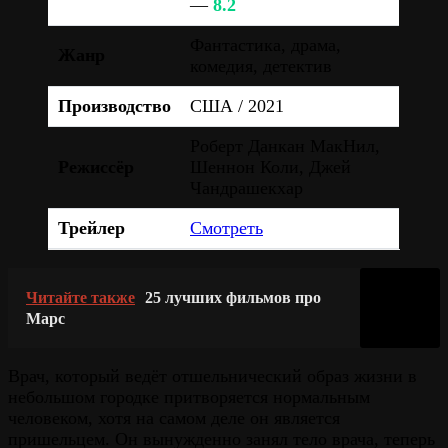
—
8.2
Фантастика, драма,
Жанр
комедия, детектив
Производство
США / 2021
Роберт Данкан МакНил,
Режиссёр
Шеннон Коли, Джей
Чандрашекхар
Трейлер
Смотреть
Читайте также
25 лучших фильмов про
Марс
Врач, который ведёт отшельнический образ жизни в
небольшом городке притворяется нормальным
человеком, хотя на самом деле он является
пришельцем. Он вынужденно занял тело врача, теперь