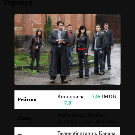
Торчвуд
Кинопоиск —
7.9
/ IMDB
Рейтинг
—
7.8
Фантастика, боевик,
Жанр
триллер, драма, детектив
Великобритания, Канада