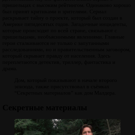
пришельцах с высоким рейтингом. Одинаково хорошо
был принят критиками и зрителями. Сериал
раскрывает тайну о проекте, который был создан в
Америке пятидесятых годов. Загадочные инциденты,
которые происходят по всей стране, связывают с
пришельцами, необъяснимыми явлениями. Главные
герои сталкиваются не только с запутанными
расследованиями, но и правительственным заговором,
который скрывает правду от населения. Здесь
переплетаются детектив, триллер, фантастика и
драма.
Дом, который показывают в начале второго
эпизода, также присутствовал в съёмках
“Секретных материалов” как дом Малдера.
Секретные материалы