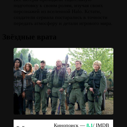
подготовку к своим ролям, изучая своих
персонажей из вселенной Halo. Кстати,
создатели сериала постарались в точности
передать атмосферу и детали игрового мира.
Звёздные врата
Кинопоиск —
8.1
/ IMDB