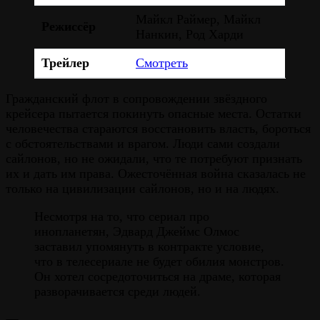
Майкл Раймер, Майкл
Режиссёр
Нанкин, Род Харди
Трейлер
Смотреть
Гражданский флот в сопровождении звёздного
крейсера пытается покинуть опасные места. Остатки
человечества стараются восстановить власть, бороться
с обстоятельствами и врагом. Люди сами создали
сайлонов, но не ожидали, что те потребуют признать
их и дать им права. Ожесточённая война сказалась не
только на цивилизации сайлонов, но и на людях.
Несмотря на то, что сериал про
инопланетян, Эдвард Джеймс Олмос
заставил упомянуть в контракте условие,
что в телесериале не будет обилия монстров.
Он хотел сосредоточиться на драме, которая
разворачивается среди людей.