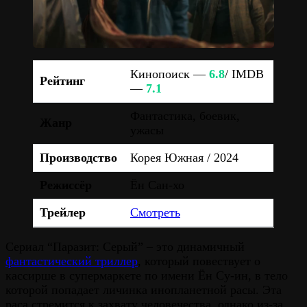
Кинопоиск —
6.8
/ IMDB
Рейтинг
—
7.1
Фантастика, боевик,
Жанр
ужасы
Производство
Корея Южная / 2024
Режиссёр
Ён Сан-хо
Трейлер
Смотреть
Сериал “Паразит: Серый” – это динамичный
фантастический триллер
, который повествует о
кассирше в супермаркете по имени Ён Су-ин, в тело
которой попадает личинка инопланетной расы. Эта
раса стремится к захвату человечества, однако из-за