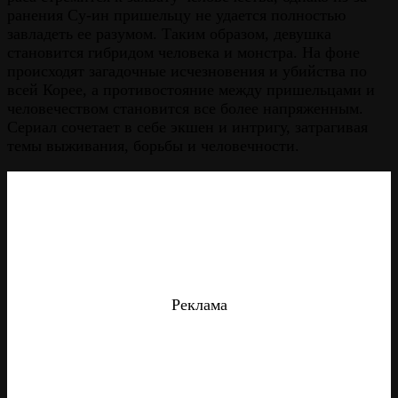
ранения Су-ин пришельцу не удается полностью
завладеть ее разумом. Таким образом, девушка
становится гибридом человека и монстра. На фоне
происходят загадочные исчезновения и убийства по
всей Корее, а противостояние между пришельцами и
человечеством становится все более напряженным.
Сериал сочетает в себе экшен и интригу, затрагивая
темы выживания, борьбы и человечности​.
Реклама