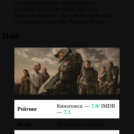
Съемочный период сериала длился с
сентября 2022 по февраль 2023 года.
Режиссер проекта – Ён Сан-хо, известный
по таким работам, как “Поезд в Пусан”​.
Halo
Кинопоиск —
7.0
/ IMDB
Рейтинг
—
7.1
Жанр
Фантастика, боевик