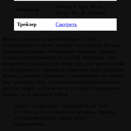
Ричард Кларк, Жиль
Режиссёр
Кулье, Бен А. Уильямс
Трейлер
Смотреть
Новая адаптация романа Герберта Уэллса.
Разворачивается иначе, нежели популярный фильм.
Группа астрономов обнаружили передачу данных,
которая осуществляется из другой галактики. Они
признают это доказательством того, что человечество
во Вселенной не одиноко и начинают ждать контакта.
Но когда контакт произошёл, человечество не смогло
ему противостоять. Сюжет концентрируется вокруг
группы людей, которые хотят не просто преодолеть
кризис, но и раскрыть тайну.
Сериал столкнулся с критикой из-за того,
что был далёк от книжной истории. Однако,
эта интерпретация нашла своих
поклонников.