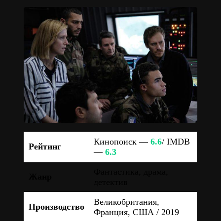
Кинопоиск —
6.6
/ IMDB
Рейтинг
—
6.3
Фантастика, драма,
Жанр
детектив
Великобритания,
Производство
Франция, США / 2019