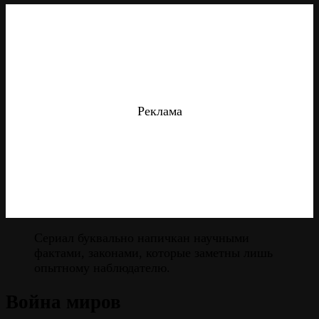
Реклама
Сериал буквально напичкан научными
фактами, законами, которые заметны лишь
опытному наблюдателю.
Война миров