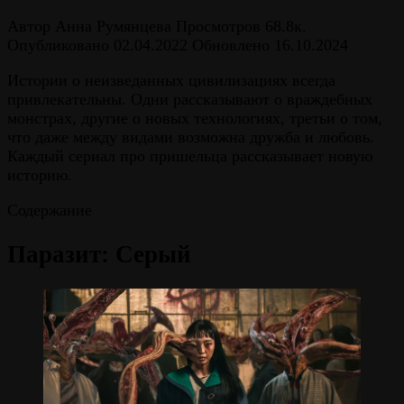
Автор
Анна Румянцева
Просмотров
68.8к.
Опубликовано
02.04.2022
Обновлено
16.10.2024
Истории о неизведанных цивилизациях всегда
привлекательны. Одни рассказывают о враждебных
монстрах, другие о новых технологиях, третьи о том,
что даже между видами возможна дружба и любовь.
Каждый сериал про пришельца рассказывает новую
историю.
Содержание
Паразит: Серый