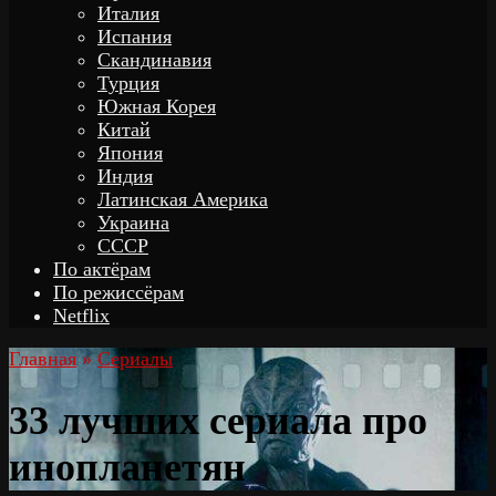
Италия
Испания
Скандинавия
Турция
Южная Корея
Китай
Япония
Индия
Латинская Америка
Украина
СССР
По актёрам
По режиссёрам
Netflix
Главная
»
Сериалы
33 лучших сериала про
инопланетян