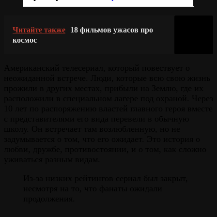
Читайте также
18 фильмов ужасов про
космос
Американский телесериал, который повествует о
неожиданной встрече. Люди, которые всю свою жизнь
прожили в других местах, прибыли на Землю, где их
расположили в специальном лагере под охраной. Через
10 лет по распоряжению властей главного героя вместе
с представителями его вида перевели в обычную
школу. Он встречает там возлюбленную, но не
задумывается о том, что его ожидает. Это история о
любви, дружбе, противостоянии, и о том, как сложно
уживаться разным видам.
Из-за низких рейтингов сериал был закрыт,
несмотря на то, что фанаты ожидали
продолжения.