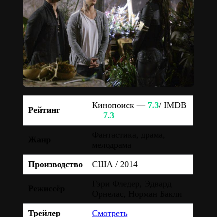
Кинопоиск —
7.3
/ IMDB
Рейтинг
—
7.3
Фантастика, драма,
Жанр
мелодрама
Производство
США / 2014
Гэри Фледер, Эдвард
Режиссёр
Орнелас, Норман Бакли
Трейлер
Смотреть