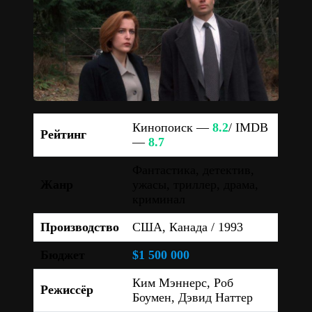
Кинопоиск —
8.2
/ IMDB
Рейтинг
—
8.7
Фантастика, детектив,
Жанр
ужасы, триллер, драма,
криминал
Производство
США, Канада / 1993
Бюджет
$1 500 000
Ким Мэннерс, Роб
Режиссёр
Боумен, Дэвид Наттер