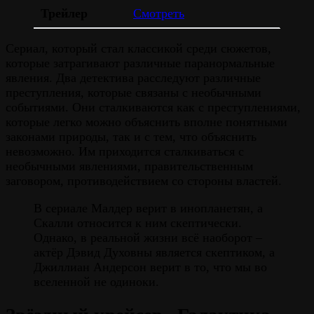
Трейлер
Смотреть
Сериал, который стал классикой среди сюжетов,
которые затрагивают различные паранормальные
явления. Два детектива расследуют различные
преступления, которые связаны с необычными
событиями. Они сталкиваются как с преступлениями,
которые легко можно объяснить вполне понятными
законами природы, так и с тем, что объяснить
невозможно. Им приходится сталкиваться с
необычными явлениями, правительственным
заговором, противодействием со стороны властей.
В сериале Малдер верит в инопланетян, а
Скалли относится к ним скептически.
Однако, в реальной жизни всё наоборот –
актёр Дэвид Духовны является скептиком, а
Джиллиан Андерсон верит в то, что мы во
вселенной не одиноки.