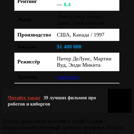
Рейтинг
—
8.4
Фантастика, боевик,
Жанр
драма, приключения
Производство
США, Канада / 1997
Бюджет
$1 400 000
Питер ДеЛуис, Мартин
Режиссёр
Вуд, Энди Микита
Трейлер
Смотреть
Читайте также
39 лучших фильмов про
роботов и киборгов
Группа археологов во главе с профессором
обнаруживают странный древний артефакт. Кольцо
привлекает внимание, но оказывается, что за ним