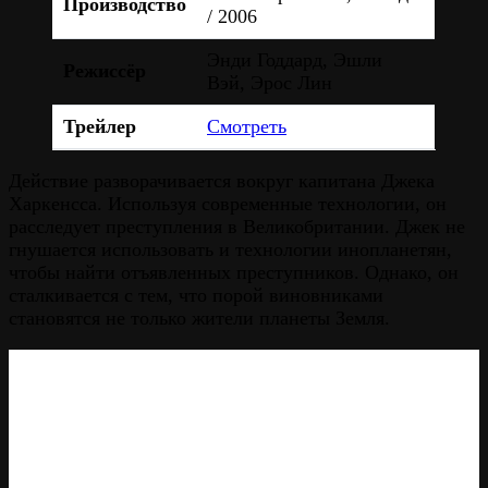
Производство
/ 2006
Энди Годдард, Эшли
Режиссёр
Вэй, Эрос Лин
Трейлер
Смотреть
Действие разворачивается вокруг капитана Джека
Харкенсса. Используя современные технологии, он
расследует преступления в Великобритании. Джек не
гнушается использовать и технологии инопланетян,
чтобы найти отъявленных преступников. Однако, он
сталкивается с тем, что порой виновниками
становятся не только жители планеты Земля.