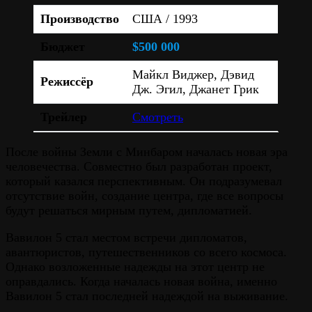
Производство
США / 1993
Бюджет
$500 000
Майкл Виджер, Дэвид
Режиссёр
Дж. Эгил, Джанет Грик
Трейлер
Смотреть
После войны Земли с Минбаром началась новая эра
человечества. Совместно был разработан проект,
который казался перспективным. Он подразумевал
отсутствие войн, создание центра, где все вопросы
будут решаться мирным путем, дипломатией.
Вавилон 5 стал местом встречи дипломатов,
авантюристов, путешественников со всего космоса.
Однако возложенные надежды на этот центр не
оправдались. Когда началась новая война, именно
Вавилон 5 стал последней надеждой на выживание.