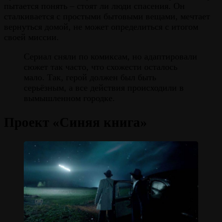
пытается понять – стоят ли люди спасения. Он
сталкивается с простыми бытовыми вещами, мечтает
вернуться домой, не может определиться с итогом
своей миссии.
Сериал сняли по комиксам, но адаптировали
сюжет так часто, что схожести осталось
мало. Так, герой должен был быть
серьёзным, а все действия происходили в
вымышленном городке.
Проект «Синяя книга»