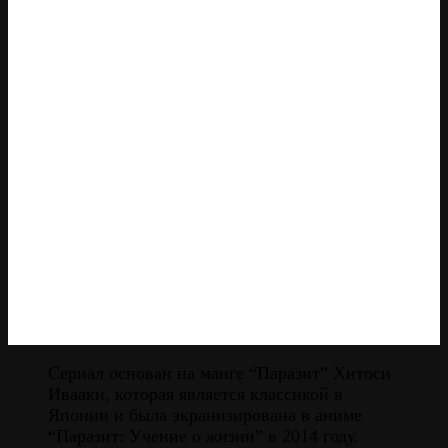
Сериал основан на манге “Паразит” Хитоси
Ивааки, которая является классикой в
Японии и была экранизирована в аниме
“Паразит: Учение о жизни” в 2014 году.