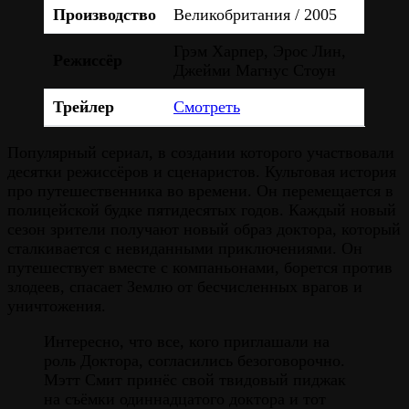
Производство
Великобритания / 2005
Грэм Харпер, Эрос Лин,
Режиссёр
Джейми Магнус Стоун
Трейлер
Смотреть
Популярный сериал, в создании которого участвовали
десятки режиссёров и сценаристов. Культовая история
про путешественника во времени. Он перемещается в
полицейской будке пятидесятых годов. Каждый новый
сезон зрители получают новый образ доктора, который
сталкивается с невиданными приключениями. Он
путешествует вместе с компаньонами, борется против
злодеев, спасает Землю от бесчисленных врагов и
уничтожения.
Интересно, что все, кого приглашали на
роль Доктора, согласились безоговорочно.
Мэтт Смит принёс свой твидовый пиджак
на съёмки одиннадцатого доктора и тот