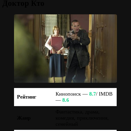
Доктор Кто
Кинопоиск —
8.7
/ IMDB
Рейтинг
—
8.6
Фантастика, драма,
Жанр
комедия, приключения,
семейный