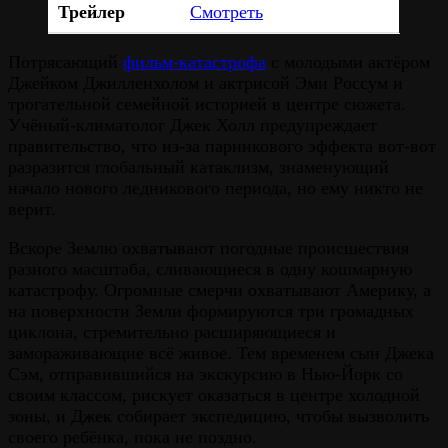
Трейлер
Смотреть
Потрясающий
фильм-катастрофа
с молодыми актёром
Джейком Джилленхолом и актрисой Эми Россум и
трогательной семейной историей в центре сюжета.
Учёный-климатолог Джек Холл предупреждает
правительство, что из-за парникового эффекта вот-вот
разразится глобальный катаклизм, знаменующий
начало нового ледникового периода, но ему никто не
верит.
Вскоре Землю охватывают погодные происшествия
разного масштаба, сливающиеся в одну кошмарную
катастрофу. Огромные смерчи охватывают Америку, а
на поверхности Земли формируются три громадных
циклона, стремительно расширяющиеся и
замораживающие всё живое. Тем временем сын Джека
Сэм, отправившийся на экскурсию в Нью-Йорк со
своим классом, рискует оказаться в центре холодной
зоны, и Джек собирает экспедицию, чтобы вызволить
своего ребёнка, пока не поздно.