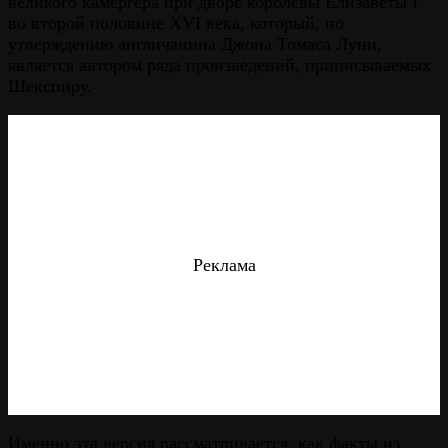
великого камергера при дворе королевы Елизаветы I
во второй половине XVI века, который, по
утверждению англичанина Джона Томаса Луни,
является автором ряда произведений, приписываемых
Шекспиру.
Реклама
Именно эта версия рассматривается, как факты из