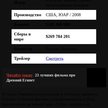
Жанр
приключения, история
Производство
США, ЮАР / 2008
Бюджет
$105 000 000
Сборы в
$269 784 201
мире
Режиссёр
Роланд Эммерих
Трейлер
Смотреть
Читайте также
23 лучших фильма про
Древний Египет
И снова Эммерих погружается в историю древнего
Египта. События фильма разворачиваются в 10-м
тысячелетии до нашей эры. Д’Лех, охотник на