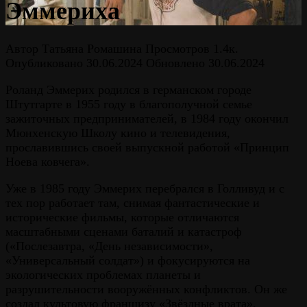
Эммериха
Автор
Татьяна Ромашина
Просмотров
1.4к.
Опубликовано
30.06.2024
Обновлено
30.06.2024
Роланд Эммерих родился в германском городе
Штутгарте в 1955 году в благополучной семье
зажиточных предпринимателей, в 1984 году окончил
Мюнхенскую Школу кино и телевидения,
прославившись своей выпускной работой «Принцип
Ноева ковчега».
Уже в 1985 году Эммерих перебрался в Голливуд и с
тех пор работает там, снимая фантастические и
исторические фильмы, которые отличаются
масштабными сценами баталий и катастроф
(«Послезавтра, «День независимости»,
«Универсальный солдат») и фокусируются на
экологических проблемах планеты и
разрушительности вооружённых конфликтов. Он же
создал культовую франшизу «Звёздные врата»,