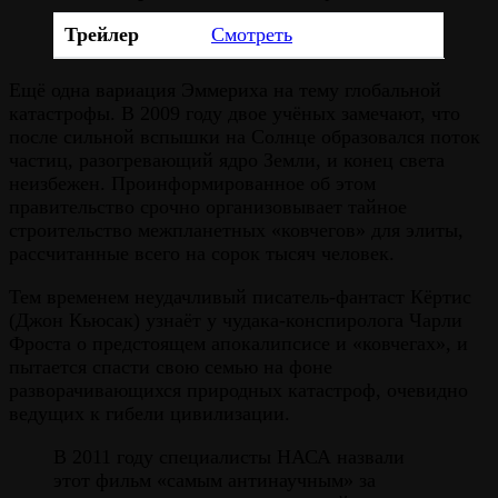
Трейлер
Смотреть
Ещё одна вариация Эммериха на тему глобальной
катастрофы. В 2009 году двое учёных замечают, что
после сильной вспышки на Солнце образовался поток
частиц, разогревающий ядро Земли, и конец света
неизбежен. Проинформированное об этом
правительство срочно организовывает тайное
строительство межпланетных «ковчегов» для элиты,
рассчитанные всего на сорок тысяч человек.
Тем временем неудачливый писатель-фантаст Кёртис
(Джон Кьюсак) узнаёт у чудака-конспиролога Чарли
Фроста о предстоящем апокалипсисе и «ковчегах», и
пытается спасти свою семью на фоне
разворачивающихся природных катастроф, очевидно
ведущих к гибели цивилизации.
В 2011 году специалисты НАСА назвали
этот фильм «самым антинаучным» за