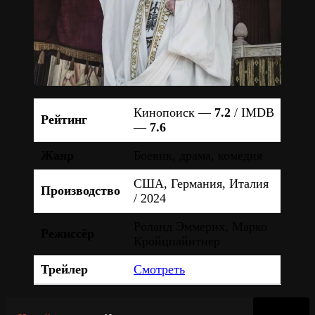
Кинопоиск —
7.2
/ IMDB
Рейтинг
—
7.6
Жанр
Боевик, драма, комедия
США, Германия, Италия
Производство
/ 2024
Роланд Эммерих, Марко
Режиссёр
Кройцпайнтнер
Трейлер
Смотреть