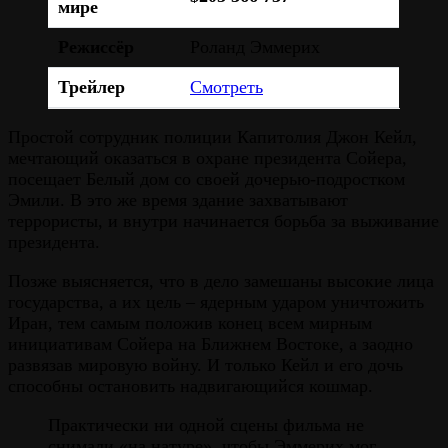
мире
Режиссёр
Роланд Эммерих
Трейлер
Смотреть
Простой сотрудник полиции Капитолия Джон Кейл,
мечтающий оказаться в охране президента Сойера,
посещает Белый дом со своей дочерью-подростком
Эмили. В это же время здание захватывают
террористы, и внутри начинается борьба за выживание
президента.
Позже выясняется, что в дело замешаны высокие лица
государства, а их цель – ядерным ударом уничтожить
Иран, тем самым положив конец всем мирным
инициативам Сойера на Ближнем Востоке, а заодно
развязав мировую войну. И только Кейл и его дочь
способны остановить надвигающийся кошмар.
Практически ни одной сцены фильма не
снимали «на натуре», чтобы Эммерих мог