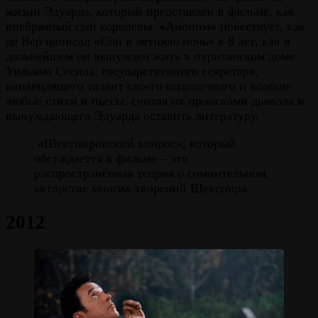
жизни Эдуарда, который представлен в фильме, как
внебрачный сын королевы. «Аноним» повествует, как
де Вер написал «Сон в летнюю ночь» в 8 лет, как в
дальнейшем он вынужден жить в пуританском доме
Уильяма Сесила, государственного секретаря,
ненавидящего талант своего подопечного и вообще
любые стихи и пьесы, считая их происками дьявола и
вынуждающего Эдуарда оставить литературу.
«Шекспировский вопрос», который
обсуждается в фильме – это
распространённая теория о сомнительном
авторстве многих творений Шекспира.
2012