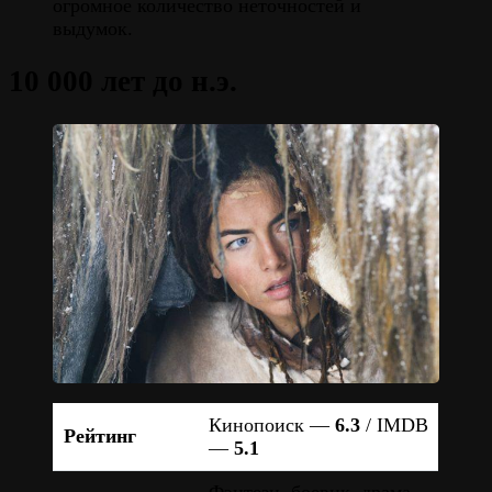
огромное количество неточностей и
выдумок.
10 000 лет до н.э.
Кинопоиск —
6.3
/ IMDB
Рейтинг
—
5.1
Фэнтези, боевик, драма,