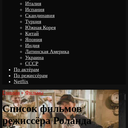
Италия
Испания
Скандинавия
Турция
Южная Корея
Китай
Япония
Индия
Латинская Америка
Украина
СССР
По актёрам
По режиссёрам
Netflix
Главная
»
Фильмы
Список фильмов
режиссёра Роланда