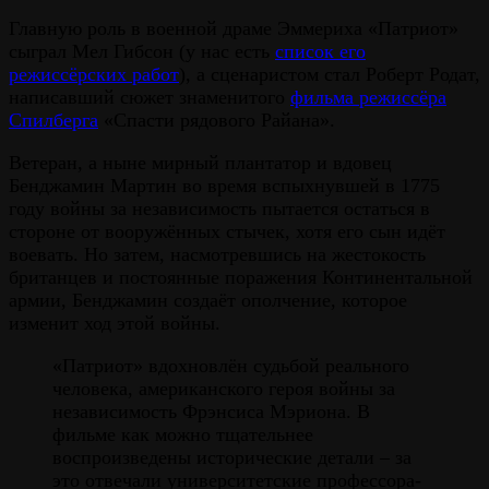
Главную роль в военной драме Эммериха «Патриот»
сыграл Мел Гибсон (у нас есть
список его
режиссёрских работ
), а сценаристом стал Роберт Родат,
написавший сюжет знаменитого
фильма режиссёра
Спилберга
«Спасти рядового Райана».
Ветеран, а ныне мирный плантатор и вдовец
Бенджамин Мартин во время вспыхнувшей в 1775
году войны за независимость пытается остаться в
стороне от вооружённых стычек, хотя его сын идёт
воевать. Но затем, насмотревшись на жестокость
британцев и постоянные поражения Континентальной
армии, Бенджамин создаёт ополчение, которое
изменит ход этой войны.
«Патриот» вдохновлён судьбой реального
человека, американского героя войны за
независимость Фрэнсиса Мэриона. В
фильме как можно тщательнее
воспроизведены исторические детали – за
это отвечали университетские профессора-