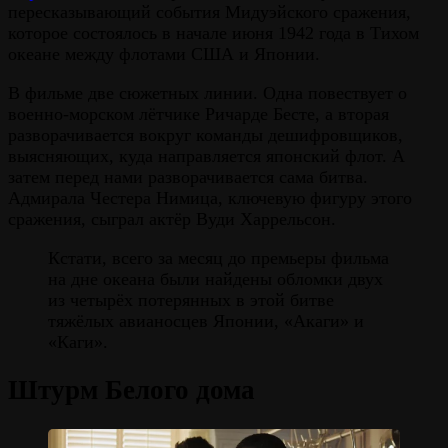
пересказывающий события Мидуэйского сражения,
которое состоялось в начале июня 1942 года в Тихом
океане между флотами США и Японии.
В фильме две сюжетных линии. Одна повествует о
военно-морском лётчике Ричарде Бесте, а вторая
разворачивается вокруг команды дешифровщиков,
выясняющих, куда направляется японский флот. А
затем перед нами разворачивается сама битва.
Адмирала Честера Нимица, ключевую фигуру этого
сражения, сыграл актёр Вуди Харрельсон.
Кстати, всего за месяц до премьеры фильма
на дне океана были найдены обломки двух
из четырёх потерянных в этой битве
тяжёлых авианосцев Японии, «Акаги» и
«Каги».
Штурм Белого дома