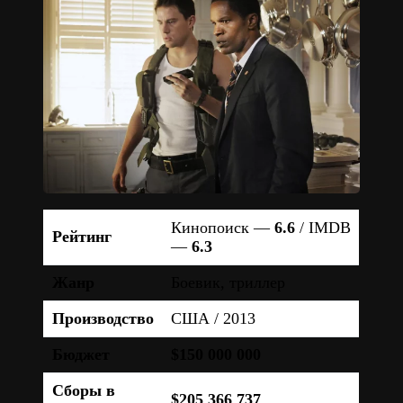
Кинопоиск —
6.6
/ IMDB
Рейтинг
—
6.3
Жанр
Боевик, триллер
Производство
США / 2013
Бюджет
$150 000 000
Сборы в
$205 366 737