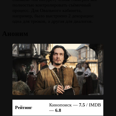
полностью контролировать съёмочный
процесс. Для Овального кабинета,
например, было выстроено 2 декорации:
одна для трюков, а другая для диалогов.
Аноним
Кинопоиск —
7.5
/ IMDB
Рейтинг
—
6.8