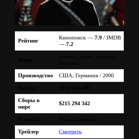
Кинопоиск —
7.9
/ IMDB
Рейтинг
—
7.2
Боевик, драма, военный,
Жанр
история
Производство
США, Германия / 2000
Бюджет
$110 000 000
Сборы в
$215 294 342
мире
Режиссёр
Роланд Эммерих
Трейлер
Смотреть