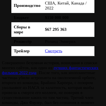
США, Китай, Канада /
Производство
2022
Бюджет
$150 000 000
Сборы в
$67 295 363
мире
Режиссёр
Роланд Эммерих
Трейлер
Смотреть
Совершенно безумная история, вошедшая в списки
многих сайтов, как один из
лучших фантастических
фильмов 2022 года
. После того, как инопланетные
частицы убили астронавта на околоземной орбите,
второго из команды, Брайана Харпера, с позором
увольняют из НАСА за халатность, которая якобы
привела к смерти его коллеги, не поверив в
существование каких-то там частиц. Третий член
команды, Джо Фаулер, был без сознания в момент