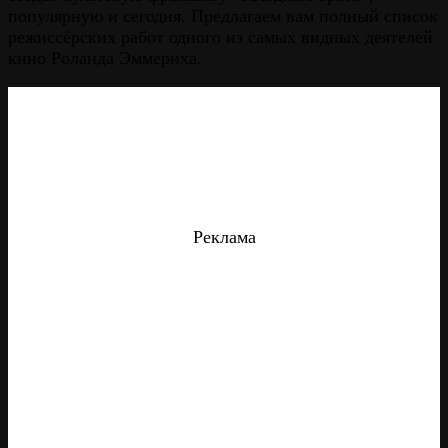
популярную и сегодня. Предлагаем вам полный список
режиссёрских работ одного из самых видных деятелей
кино Роланда Эммериха.
Реклама