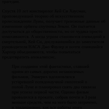
трагедии.
Спустя 10 лет конспиролог Кей Си Хаусман,
проповедующий теорию об искусственном
происхождении Луны, получает тревожные данные об
изменении орбиты спутника Земли. Он пытается
достучаться до общественности, но от чудака просто
отмахиваются. А когда угроза становится очевидной и
смертельной, Кей Си, дослужившийся до заместителя
руководителя НАСА Джо Фаулер и почти спившийся
Харпер объединяются, чтобы попытаться
предотвратить апокалипсис.
При создании этой фантастики, ставшей
одним из самых дорогих независимых
фильмов, Эммерих вдохновлялся
устаревшей псевдонаучной гипотезой о
полой Луне и планировал снять два сиквела
при успехе первой части. Однако фильм
провалился в прокате, собрав почти в 3 раза
меньше средств, чем на него было затрачено,
и традиционно, как все работы этого