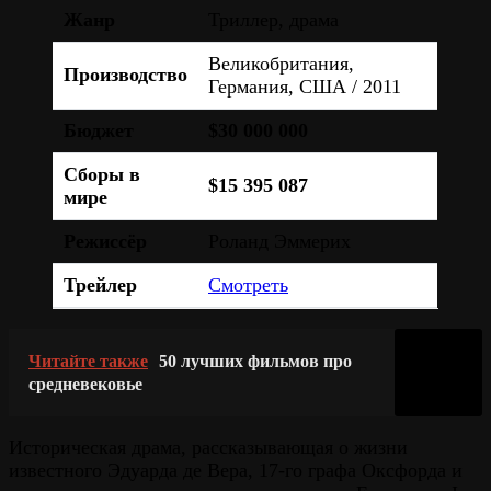
Жанр
Триллер, драма
Великобритания,
Производство
Германия, США / 2011
Бюджет
$30 000 000
Сборы в
$15 395 087
мире
Режиссёр
Роланд Эммерих
Трейлер
Смотреть
Читайте также
50 лучших фильмов про
средневековье
Историческая драма, рассказывающая о жизни
известного Эдуарда де Вера, 17-го графа Оксфорда и