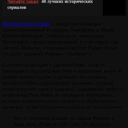
Читайте также
40 лучших исторических
сериалов
Исторический сериал
в жанре трагикомедии
срежиссированный Роландом Эммерихом и Марко
Кройцпайнтнером. Главную роль, императора
Веспасиана, сыграл потрясающий в этом образе сэр
Энтони Хопкинс, а сценарий написал Роберт Родат
(«Спасти рядового Райана», «Патриот»).
События происходят в Древнем Риме, на фоне
зрелищных гладиаторских боёв и коррупции знати. В
центре сюжета судьба стареющего Веспасиана,
опытного бойца, деревенского выскочки, который
силой взял себе трон в кровавой Гражданской войне и
возвеличил Рим. Ныне он презираем патрициями,
которые пытаются плести интриги и убийственные
заговоры, чтобы убить императора и его наследников.
Все 10 эпизодов выходят на канале Peacock в
один день, 18 июля 2024 года. От кассового