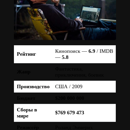
Кинопоиск —
6.9
/ IMDB
Рейтинг
—
5.8
Фантастика,
Жанр
приключения, боевик
Производство
США / 2009
Бюджет
$200 000 000
Сборы в
$769 679 473
мире
Режиссёр
Роланд Эммерих