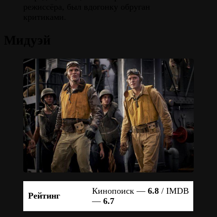
режиссёра, был вдогонку обруган
критиками.
Мидуэй
Кинопоиск —
6.8
/ IMDB
Рейтинг
—
6.7