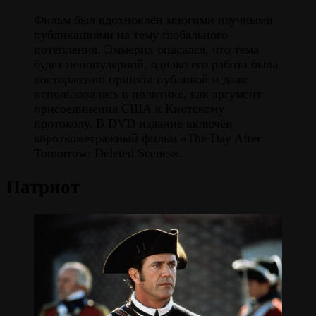
Фильм был вдохновлён многими научными
публикациями на тему глобального
потепления. Эммерих опасался, что тема
будет непопулярной, однако его работа была
восторженно принята публикой и даже
использовалась в политике, как аргумент
присоединения США к Киотскому
протоколу. В DVD издание включён
короткометражный фильм «The Day After
Tomorrow: Deleted Scenes».
Патриот