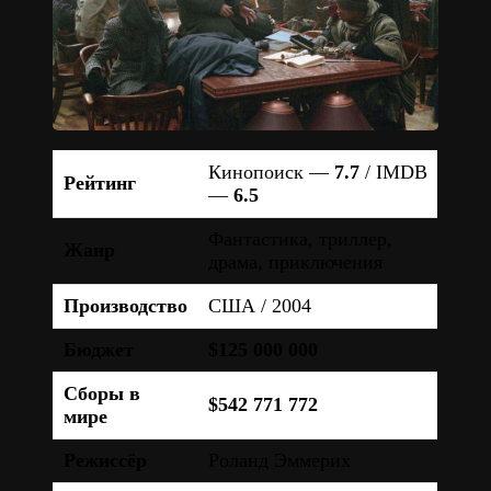
Кинопоиск —
7.7
/ IMDB
Рейтинг
—
6.5
Фантастика, триллер,
Жанр
драма, приключения
Производство
США / 2004
Бюджет
$125 000 000
Сборы в
$542 771 772
мире
Режиссёр
Роланд Эммерих