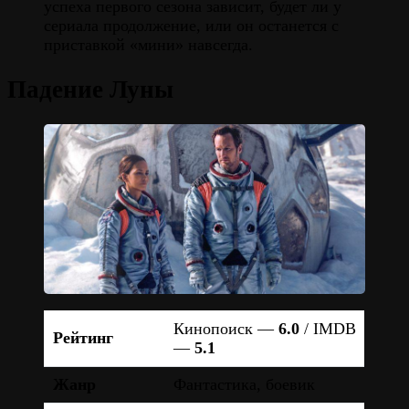
успеха первого сезона зависит, будет ли у
сериала продолжение, или он останется с
приставкой «мини» навсегда.
Падение Луны
Кинопоиск —
6.0
/ IMDB
Рейтинг
—
5.1
Жанр
Фантастика, боевик