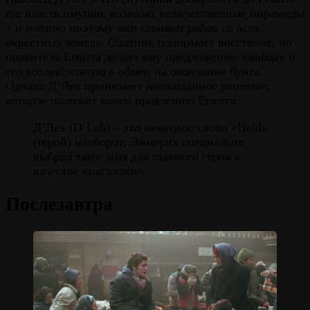
где власть имущие возводят величественные пирамиды
– и именно поэтому они сгоняют рабов со всех
окрестных земель. Охотник поднимает восстание, но
правитель Египта делает ему предложение: свободу и
его возлюбленную в обмен на окончание бунта.
Однако Д’Лех принимает неожиданное решение,
которое положит конец правлению Египта.
Д’Лех (D’Leh) – это немецкое слово «Held»
(герой) наоборот, Эммерих специально
выбрал такое имя для главного героя в
качестве «пасхалки».
Послезавтра