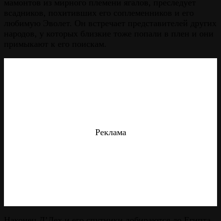
мамонтов из мирного племени ягалов, преследует
всадников, похитивших его соплеменников и его
любимую Эволет. Он встречает представителей других
народов, у которых близкие тоже попали в плен и они
примыкают к его поискам.
Реклама
Наконец Д’Лех и его спутники добираются до Египта,