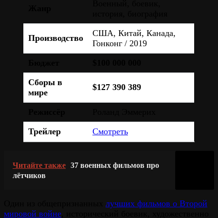
Военный, боевик,
Жанр
история, биография
США, Китай, Канада,
Производство
Гонконг / 2019
Бюджет
$100 000 000
Сборы в
$127 390 389
мире
Режиссёр
Роланд Эммерих
Трейлер
Смотреть
Читайте также
37 военных фильмов про
лётчиков
Один из общепризнанных
лучших фильмов о Второй
мировой войне
, исторический боевик, художественно