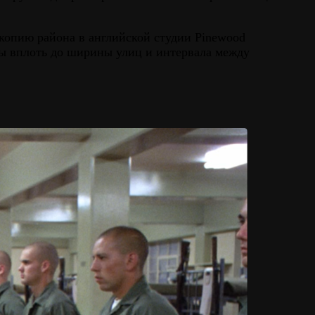
копию района в английской студии Pinewood
ры вплоть до ширины улиц и интервала между