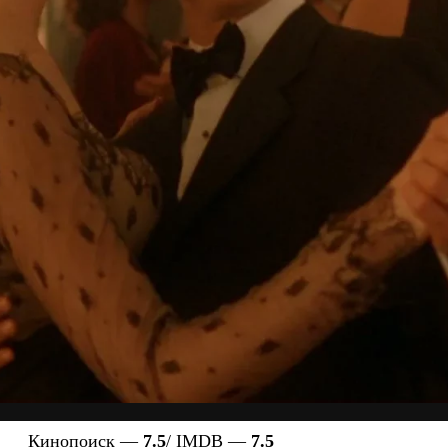
Кинопоиск —
7.5
/ IMDB —
7.5