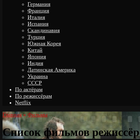
Германия
Франция
Италия
Испания
Скандинавия
Турция
Южная Корея
Китай
Япония
Индия
Латинская Америка
Украина
СССР
По актёрам
По режиссёрам
Netflix
Главная
»
Фильмы
Список фильмов режиссёр