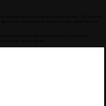
 к деталям и техническому совершенству. Его работы
м философским вопросам и психологии человеческого
о работы оставили неизгладимый след в истории
рдца даже сквозь время.