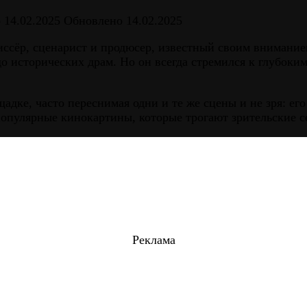
о
14.02.2025
Обновлено
14.02.2025
ёр, сценарист и продюсер, известный своим вниманием
о исторических драм. Но он всегда стремился к глубоки
дке, часто переснимая одни и те же сцены и не зря: ег
опулярные кинокартины, которые трогают зрительские се
Реклама