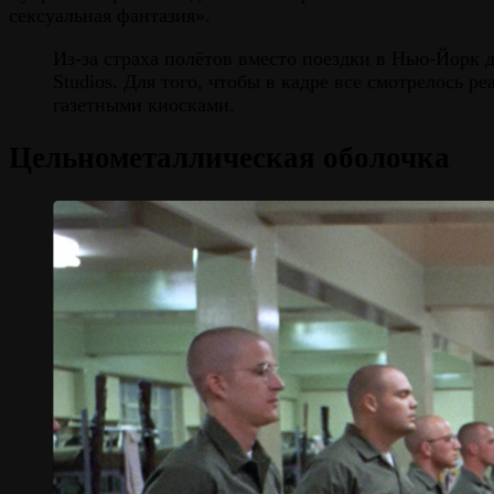
сексуальная фантазия».
Из-за страха полётов вместо поездки в Нью-Йорк
Studios. Для того, чтобы в кадре все смотрелось
газетными киосками.
Цельнометаллическая оболочка