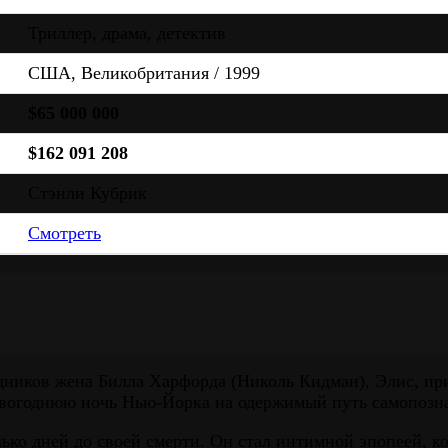
Триллер, драма, детектив
США, Великобритания / 1999
$65 000 000
$162 091 208
Стэнли Кубрик
Смотреть
здников жена Билла Харфорда (Николь Кидман), Элис, пр
овогоднюю ночь Нью-Йорка на одержимый путь самопозна
лько дней до своей смерти. Он стал интимной эпопеей, 