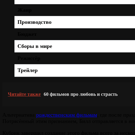
Жанр
Производство
Бюджет
Сборы в мире
Режиссёр
Трейлер
Читайте также
60 фильмов про любовь и страсть
Альтернатива
рождественским фильмам
, где после пра
Потрясённый этим признанием, Билл отправляется в н
Кубрик завершил создание этого фильма всего за неско