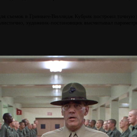
 для съемок в Гринвич-Виллидж Кубрик построил точную 
 реалистично, художник-постановщик высчитывал парамет