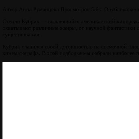
Автор
Анна Румянцева
Просмотров
5.6к.
Опубликован
Стенли Кубрик — выдающийся американский кинорежисс
охватывают различные жанры, от научной фантастики д
существования.
Кубрик славился своей дотошностью на съемочной площа
кинематографа. В этой подборке мы собрали наиболее п