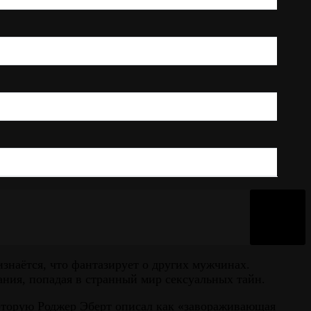
изнаётся, что фантазирует о других мужчинах.
ния, попадая в странный мир сексуальных тайн.
которую Роджер Эберт описал как «завораживающая