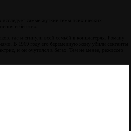
о исследует самые жуткие темы психических
нения и бегство.
ков, где и сгинули всей семьёй в концлагерях. Роману
иями. В 1969 году его беременную жену убили сектанты
рис, и он очутился в бегах. Тем не менее, режиссёр