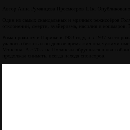
Автор
Анна Румянцева
Просмотров
1.1к.
Опубликован
Один из самых скандальных и мрачных режиссёров Голл
отклонений, смерти, вуайеризма, насилия и кошмаров. Е
Роман родился в Париже в 1933 году, а в 1937-м его ро
удалось сбежать и он долгое время жил под чужими им
Мэнсона. А с 70-х на Полански обрушился шквал обвине
продолжал снимать, всегда находя спонсоров.