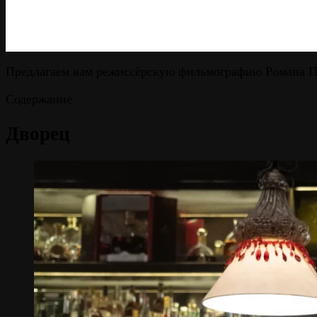
Предлагаем вам режиссёрскую фильмографию Романа По
Содержание
Дворец