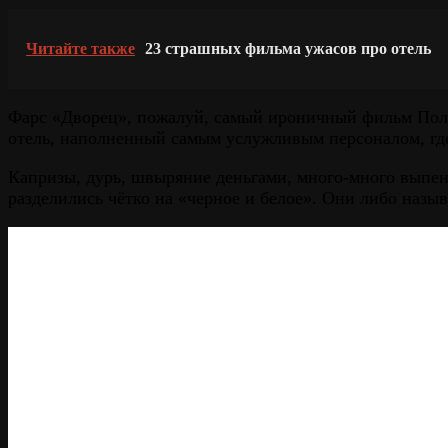
Читайте также
23 страшных фильма ужасов про отель
Фарс «Дворец», пожалуй, самый ироничный фильм Полан
отель, наполненный самым услужливым персоналом, где 
Капризы, дурь, швыряние деньгами, много-много выпен
разделились чётко на «черное и белое». Они либо назы