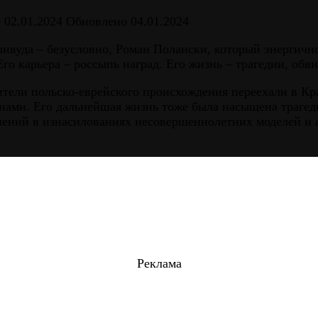
о
02.01.2024
Обновлено
04.01.2024
ивуда – безусловно, Роман Полански, который энергичн
го карьера – россыпь наград. Его жизнь – трагедии, обви
дители польско-еврейского происхождения переехали в Кра
енами. Его дальнейшая жизнь тоже была насыщена трагед
ний в изнасилованиях несовершеннолетних моделей и акт
Реклама