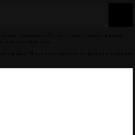
ких» в девяностые. Где-то в горах стоит роскошный
ь начало нового века.
ими гостями. Причём впечатления от фильма у критиков