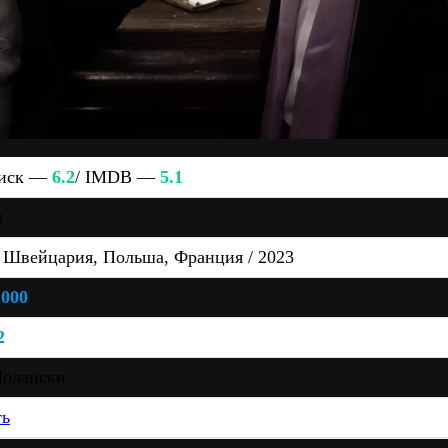
иск —
6.2
/ IMDB —
5.1
я
 Швейцария, Польша, Франция / 2023
 000
2
Полански
ть