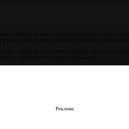
ски, буквально калька с баек о вечеринках «новых русс
в канун 2000-го года собираются богатеи, чтобы отметит
дрёжа и безумия, и, конечно, насмешки обслуги над сво
вают это шедевром, либо бессмысленностью.
Реклама