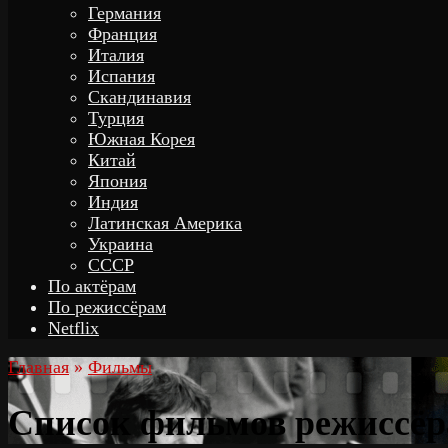
Германия
Франция
Италия
Испания
Скандинавия
Турция
Южная Корея
Китай
Япония
Индия
Латинская Америка
Украина
СССР
По актёрам
По режиссёрам
Netflix
Главная
»
Фильмы
Список фильмов режиссёр