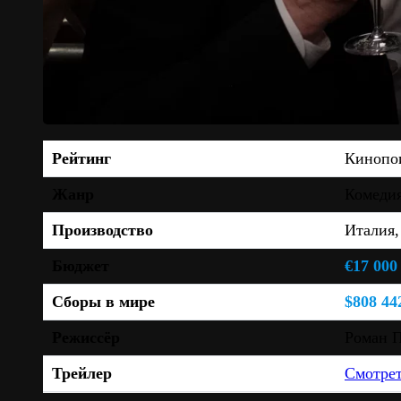
Рейтинг
Кинопо
Жанр
Комеди
Производство
Италия,
Бюджет
€17 000
Сборы в мире
$808 44
Режиссёр
Роман 
Трейлер
Смотре