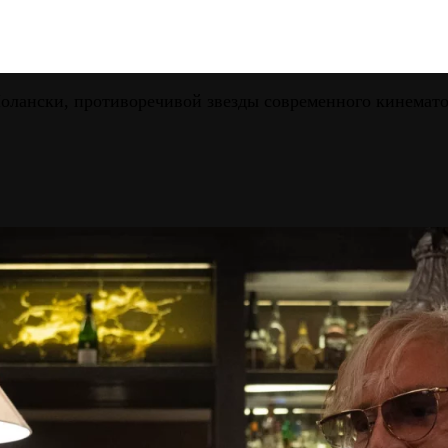
лански, противоречивой звезды современного кинемато