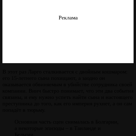
Реклама
В этот раз Ларго сталкивается с двойным кошмаром:
его 15-летнего сына похищают, а заодно он
оказывается обвиняемым в убийстве сотрудника своей
компании. Винч быстро понимает, что эти два события
связаны, и ему нужно успеть найти сына и настоящего
преступника до того, как его империя рухнет, а он сам
попадёт в тюрьму.
Основная часть сцен снималась в Болгарии,
а некоторые эпизоды – в Таиланде и
Бельгии.