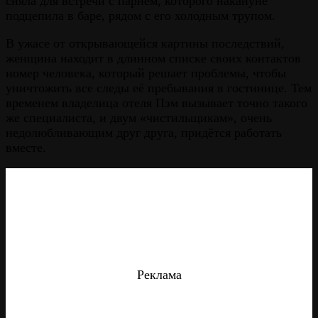
сняла для встречи с парнем, которого накануне
подцепила в баре, рядом с его холодным трупом.
В ужасе от открывающейся картины последствий,
женщина находит в длинном списке своих контактов
номер человека, который решает проблемы, чтобы
уничтожить все следы её пребывания в гостинице. Тем
временем владелица отеля Пэм вызывает точно такого
же специалиста, и двум «чистильщикам», очень
недолюбливающим друг друга, придётся работать
вместе.
Реклама