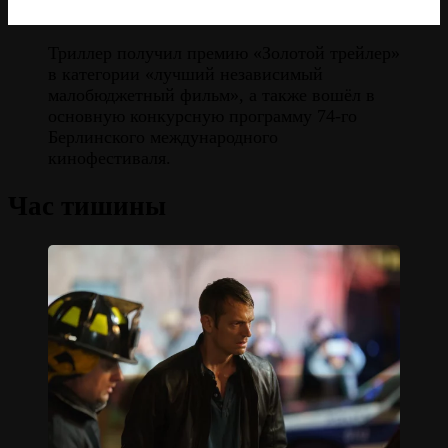
Триллер получил премию «Золотой трейлер»
в категории «лучший независимый
малобюджетный фильм», а также вошёл в
основную конкурсную программу 74-го
Берлинского международного
кинофестиваля.
Час тишины