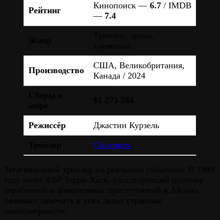
Кинопоиск —
6.7
/ IMDB
Рейтинг
—
7.4
Триллер, драма,
Жанр
криминал
США, Великобритания,
Производство
Канада / 2024
Сборы в
$1 273 384
мире
Режиссёр
Джастин Курзель
Трейлер
Смотреть
Затягивающий триллер по реальным событиям. В 1983
году агент ФБР Терри Хаск, расследующий цепочку
ограблений и финансовых преступлений в Айдахо,
начинает замечать в этих делах странные
закономерности.