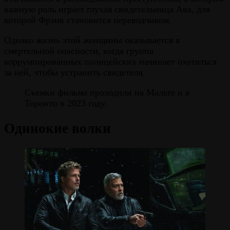
важную роль играет глухая свидетельница Ава, для
которой Фрэнк становится переводчиком.
Однако жизнь этой женщины оказывается в
смертельной опасности, когда группа
коррумпированных полицейских начинает охотиться
за ней, чтобы устранить свидетеля.
Съемки фильма проходили на Мальте и в
Торонто в 2023 году.
Одинокие волки