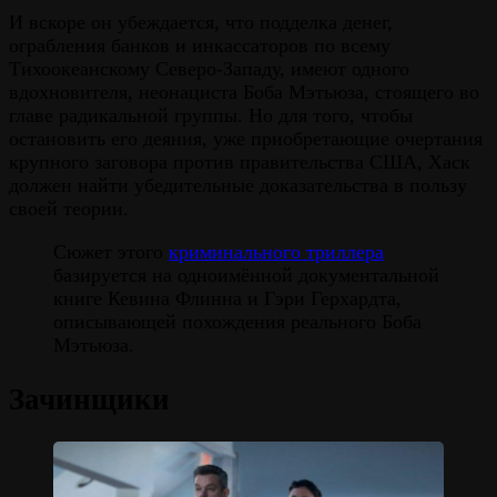
И вскоре он убеждается, что подделка денег,
ограбления банков и инкассаторов по всему
Тихоокеанскому Северо-Западу, имеют одного
вдохновителя, неонациста Боба Мэтьюза, стоящего во
главе радикальной группы. Но для того, чтобы
остановить его деяния, уже приобретающие очертания
крупного заговора против правительства США, Хаск
должен найти убедительные доказательства в пользу
своей теории.
Сюжет этого
криминального триллера
базируется на одноимённой документальной
книге Кевина Флинна и Гэри Герхардта,
описывающей похождения реального Боба
Мэтьюза.
Зачинщики