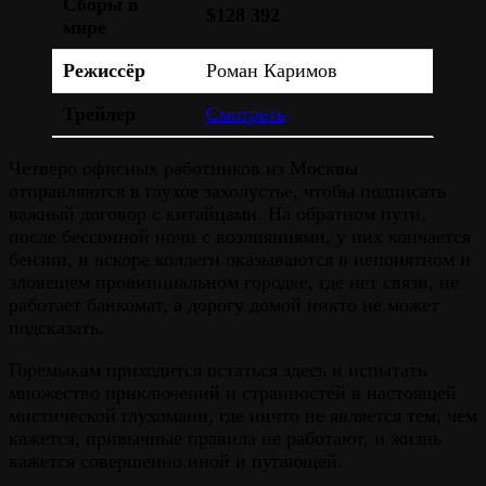
Сборы в
$128 392
мире
Режиссёр
Роман Каримов
Трейлер
Смотреть
Четверо офисных работников из Москвы
отправляются в глухое захолустье, чтобы подписать
важный договор с китайцами. На обратном пути,
после бессонной ночи с возлияниями, у них кончается
бензин, и вскоре коллеги оказываются в непонятном и
зловещем провинциальном городке, где нет связи, не
работает банкомат, а дорогу домой никто не может
подсказать.
Горемыкам приходится остаться здесь и испытать
множество приключений и странностей в настоящей
мистической глухомани, где ничто не является тем, чем
кажется, привычные правила не работают, и жизнь
кажется совершенно иной и пугающей.