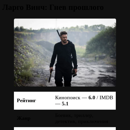
Ларго Винч: Гнев прошлого
Кинопоиск —
6.0
/ IMDB
Рейтинг
—
5.1
Боевик, триллер,
Жанр
детектив, приключения