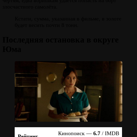
чертям, едва воришкам удаётся попасть на борт
злосчастного самолёта.
Кстати, сумма, указанная в фильме, в золоте
будет весить почти 8 тонн.
Последняя остановка в округе
Юма
Кинопоиск —
6.7
/ IMDB
Рейтинг