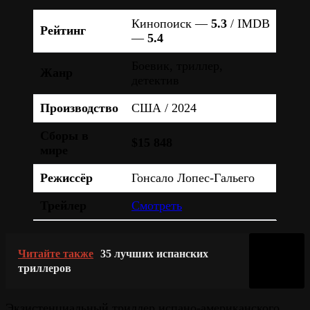
Кинопоиск —
5.3
/ IMDB
Рейтинг
—
5.4
Боевик, триллер,
Жанр
детектив
Производство
США / 2024
Сборы в
$15 848
мире
Режиссёр
Гонсало Лопес-Гальего
Трейлер
Смотреть
Читайте также
35 лучших испанских
триллеров
Экзистенциальный триллер испано-американского