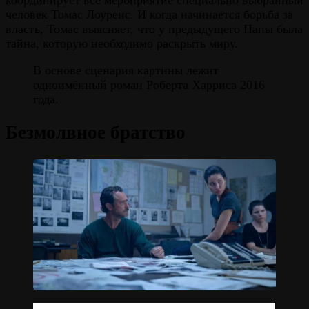
координирует всё мероприятие специально выбранный
человек Томас Лоуренс. И когда начинается борьба за
власть, Томас выясняет, что у предыдущего Папы была
тайна, которую необходимо раскрыть миру.
В основе сценария картины лежит
одноимённый роман Роберта Харриса 2016
года.
Безмолвное братство