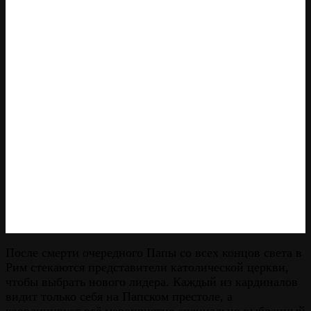
После смерти очередного Папы со всех концов света в
Рим стекаются представители католической церкви,
чтобы выбрать нового лидера. Каждый из кардиналов
видит только себя на Папском престоле, а