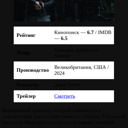
Кинопоиск —
6.7
/ IMDB
Рейтинг
—
6.5
Комедия, криминал,
Жанр
боевик
Великобритания, США /
Производство
2024
Режиссёр
Джон Уоттс
Трейлер
Смотреть
Комедийный триллер, который начинается с
классической сцены таинственного убийцы. Окружной
прокурор Маргарет проснулась в номере, который