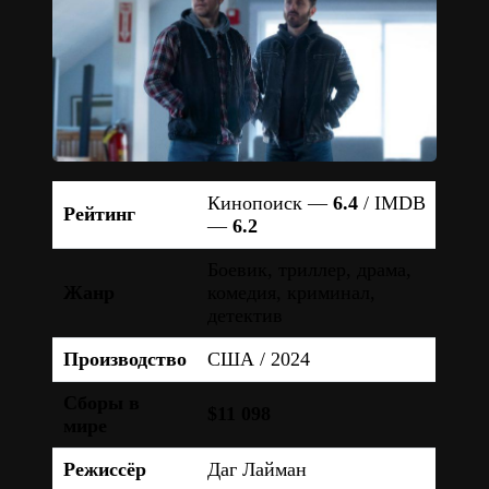
Кинопоиск —
6.4
/ IMDB
Рейтинг
—
6.2
Боевик, триллер, драма,
Жанр
комедия, криминал,
детектив
Производство
США / 2024
Сборы в
$11 098
мире
Режиссёр
Даг Лайман