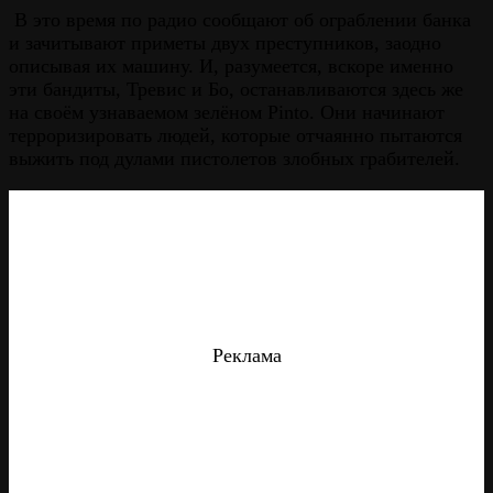
В это время по радио сообщают об ограблении банка
и зачитывают приметы двух преступников, заодно
описывая их машину. И, разумеется, вскоре именно
эти бандиты, Тревис и Бо, останавливаются здесь же
на своём узнаваемом зелёном Pinto. Они начинают
терроризировать людей, которые отчаянно пытаются
выжить под дулами пистолетов злобных грабителей.
Реклама