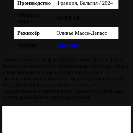
Производство
Франция, Бельгия / 2024
Сборы в
$3 650 306
мире
Режиссёр
Оливье Массе-Депасс
Трейлер
Смотреть
Третья часть цикла французских триллеров о Ларго
Винче, основанного на одноимённых комиксах. Ларго
– красавец-миллиардер, вставший во главе
финансовой империи после смерти приёмного отца.
Каждая история рассказывает о попытках
могущественных противников захватить власть над
корпорацией Винча или разрушить её.