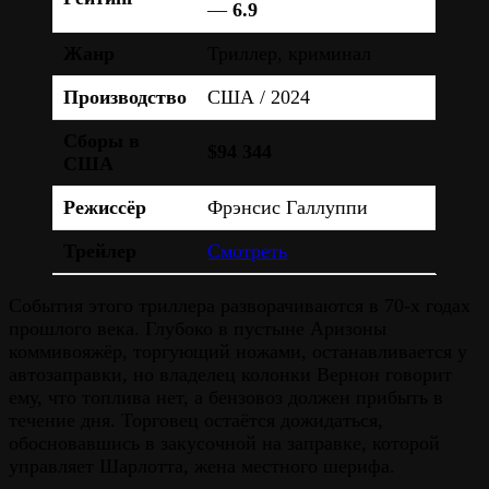
—
6.9
Жанр
Триллер, криминал
Производство
США / 2024
Сборы в
$94 344
США
Режиссёр
Фрэнсис Галлуппи
Трейлер
Смотреть
События этого триллера разворачиваются в 70-х годах
прошлого века. Глубоко в пустыне Аризоны
коммивояжёр, торгующий ножами, останавливается у
автозаправки, но владелец колонки Вернон говорит
ему, что топлива нет, а бензовоз должен прибыть в
течение дня. Торговец остаётся дожидаться,
обосновавшись в закусочной на заправке, которой
управляет Шарлотта, жена местного шерифа.