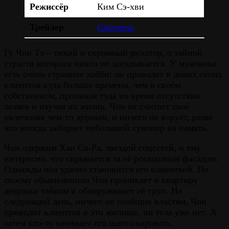
Режиссёр
Ким Сэ-хви
Трейлер
Смотреть
Гу Чон Тэ – тихий и скромный риэлтор, о тайной
страсти которого никто не догадывается. У мужчины
есть очень странное хобби: он проводит в домах своих
клиентов куда больше времени, чем в своём
собственном, проникая туда во время отсутствия
хозяев и изучая их жизнь. Чон не считает своё
увлечение чем-то дурным, и ничего не ворует, разве
что иногда забирает небольшой сувенир на память.
Чон одержим Хан Со-Ра, звездой соцсетей, и ему
интересно, что скрывается за её роскошным фасадом.
Однажды она удачно становится его клиенткой. По
своему обыкновению Чон проникает в квартиру
девушки тайком и обнаруживает её труп. На
следующий день, ничего не сообщив властям, Чон
приводит клиентов в это жилище, но тела уже нет. А
затем кто-то начинает его шантажировать.