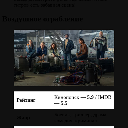
титров есть забавная сцена!
Воздушное ограбление
Кинопоиск —
5.9
/ IMDB
Рейтинг
—
5.5
Боевик, триллер, драма,
Жанр
комедия, криминал