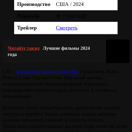
Производство
США / 2024
Режиссёр
Ф. Гэри Грей
Трейлер
Смотреть
Читайте также
Лучшие фильмы 2024
года
Lift –
фильм про захват самолёта
с участием Жана
Рено и Сэма Уортингтона. Крупный магнат,
поддерживающий международный терроризм,
переправляет полмиллиарда долларов в золоте на
авиалайнере.
Интерпол хочет предотвратить дальнейшие сделки
магната и вербует банду опытных воров, которые
должны захватить самолёт и украсть золото.
Тщательно разработанный заранее план летит ко всем