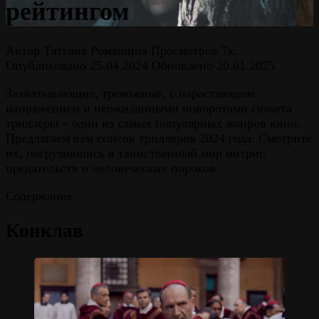
рейтингом
Автор
Татьяна Ромашина
Просмотров
7к.
Опубликовано
25.04.2024
Обновлено
20.01.2025
Захватывающие, тревожные, с нарастающим
напряжением и неожиданными поворотами сюжета
триллеры – один из самых популярных жанров кино.
Предлагаем вам список триллеров 2024 года. Смотрите
их, погрузившись в таинственный мир интриг,
предательств и человеческих пороков.
Содержание
Конклав