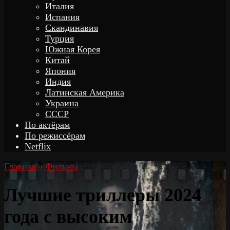
Италия
Испания
Скандинавия
Турция
Южная Корея
Китай
Япония
Индия
Латинская Америка
Украина
СССР
По актёрам
По режиссёрам
Netflix
Главная
»
Фильмы
Лучшие триллеры 2024
года с высоким