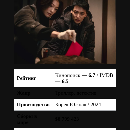
Кинопоиск —
6.7
/ IMDB
Рейтинг
—
6.5
Жанр
Триллер, детектив
Производство
Корея Южная / 2024
Сборы в
$8 799 423
мире