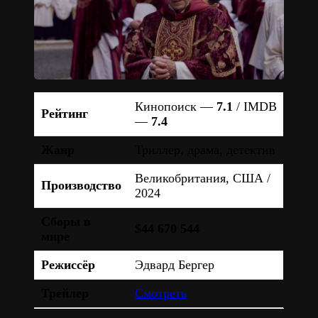
Кинопоиск —
7.1
/ IMDB
Рейтинг
—
7.4
Жанр
Триллер, драма, детектив
Великобритания, США /
Производство
2024
Сборы в
$44 670 544
мире
Режиссёр
Эдвард Бергер
Трейлер
Смотреть