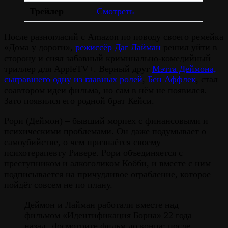
Трейлер
Смотреть
После разногласий с Amazon по поводу своего ремейка
«Дома у дороги»,
режиссёр Даг Лайман
решил уйти в
сторону и снял забавный криминально-комедийный
триллер для AppleTV+. Верный друг
Мэтта Деймона,
сыгравшего одну из главных ролей
,
Бен Аффлек
, стал
соавтором идеи фильма, но сам в нём не появился.
Зато появился его родной брат Кейси.
Рори (Деймон) – бывший морпех с финансовыми и
психическими проблемами. Он даже подумывает о
самоубийстве, о чем признаётся своему
психотерапевту Ривере. Рори объединяется с
преступником и алкоголиком Кобби, и вместе с ним
подписывается на причудливое ограбление, которое
пойдёт совсем не по плану.
Деймон и Лайман работали вместе над
фильмом «Идентификация Борна» 22 года
назад. Досмотрите фильм до конца: после