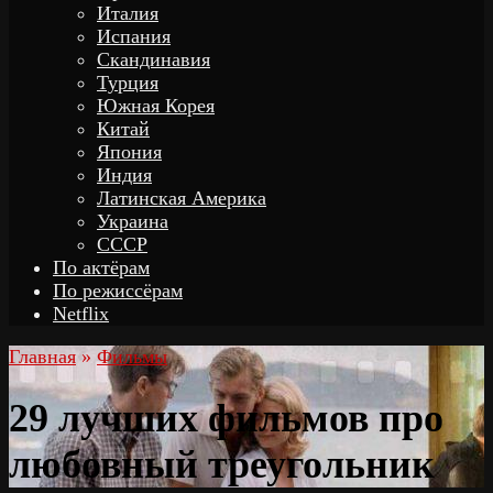
Италия
Испания
Скандинавия
Турция
Южная Корея
Китай
Япония
Индия
Латинская Америка
Украина
СССР
По актёрам
По режиссёрам
Netflix
Главная
»
Фильмы
29 лучших фильмов про
любовный треугольник