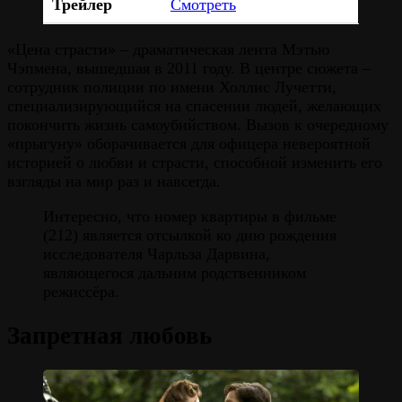
Трейлер
Смотреть
«Цена страсти» – драматическая лента Мэтью
Чэпмена, вышедшая в 2011 году. В центре сюжета –
сотрудник полиции по имени Холлис Лучетти,
специализирующийся на спасении людей, желающих
покончить жизнь самоубийством. Вызов к очередному
«прыгуну» оборачивается для офицера невероятной
историей о любви и страсти, способной изменить его
взгляды на мир раз и навсегда.
Интересно, что номер квартиры в фильме
(212) является отсылкой ко дню рождения
исследователя Чарльза Дарвина,
являющегося дальним родственником
режиссёра.
Запретная любовь