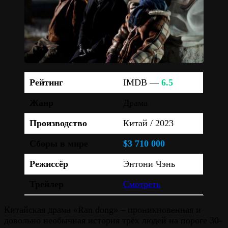
Рейтинг
IMDB —
6.5
Жанр
Драма
Производство
Китай / 2023
Сборы в мире
$3 710 000
Режиссёр
Энтони Чэнь
Трейлер
Смотреть
Китайская драма «Ran dong» – проникновенная и
довольно необычная история трёх людей на пороге 30-