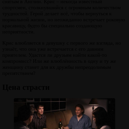
снятым в Англии. Крис – некогда известный
спортсмен, столкнувшийся с огромным количеством
трудностей. Герой делает всё, чтобы вернуться к
нормальной жизни, но неожиданно встречает роковую
красавицу, будто бы специально создающую
неприятности.
Крис влюбляется в девушку с первого же взгляда, но
узнаёт, что она уже встречается с его давним
приятелем. Удастся ли друзьям найти какой-то
компромисс? Или же влюблённость в одну и ту же
женщину станет для их дружбы непреодолимым
препятствием?
Цена страсти