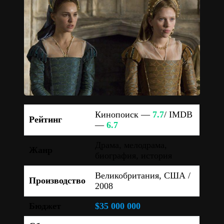
Кинопоиск —
7.7
/ IMDB
Рейтинг
—
6.7
Драма, мелодрама,
Жанр
биография, история
Великобритания, США /
Производство
2008
Бюджет
$35 000 000