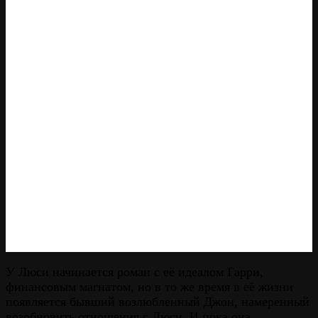
У Люси начинается роман с её идеалом Гарри,
финансовым магнатом, но в то же время в её жизни
появляется бывший возлюбленный Джон, намеренный
возобновить отношения с Люси. И пока она