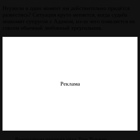
Неужели в один момент им действительно придётся
развестись? Ситуация круто меняется, когда судьба
знакомит супругов с Адамом, из-за чего появляется не
совсем обычный любовный треугольник.
Реклама
Режиссёром проекта стал Том Тыквер,