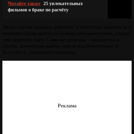
Читайте также
25 увлекательных
фильмов о браке по расчёту
Люси совсем недавно работает в агентстве знакомств и
отлично справляется со своими обязанностями, создав
уже девятую пару. Сама же девушка – реалистка и
циник, желающая выйти замуж исключительно за
богатого и успешного мужчину.
Реклама