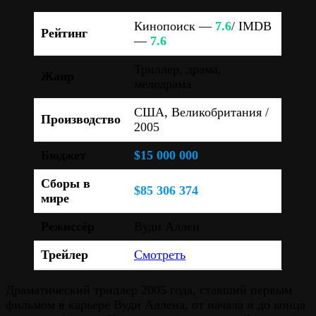
Кинопоиск —
7.6
/ IMDB
Рейтинг
—
7.6
Триллер, драма,
Жанр
мелодрама
США, Великобритания /
Производство
2005
Бюджет
$15 000 000
Сборы в
$85 306 374
мире
Режиссёр
Вуди Аллен
Трейлер
Смотреть
Драматический триллер 2005 года, ставший первым
фильмом в карьере Вуди Аллена, от начала и до конца