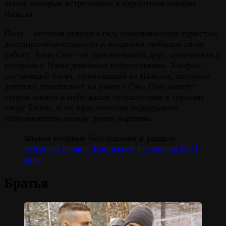
летия, которые встретились в курортном городке
Яньцзи.
Нана – местная девушка-гид, показывающая туристам
достопримечательности и искренне любящая свою
работу. Хань Сяо – её прилипчивый друг, отношения с
которым у Наны довольно неоднозначны. Хаофэн –
скучающий богач, приехавший из Шанхая, которого
девушка приглашает на ужин с Сяо. Они вместе
отправляются в небольшое путешествие к горному
озеру Тянчи, и их приключение подогревает
соперничество между двумя парнями.
Фильм впервые был показан в разделе
«Особый взгляд» Каннского фестиваля 2023
года
.
Братья