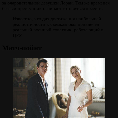
за очаровательной девушки Лоран. Тем же временем
беглый преступник начинает готовиться к мести.
Известно, что для достижения наибольшей
реалистичности к съёмкам был привлечён
реальный военный советник, работающий в
ЦРУ.
Матч-пойнт