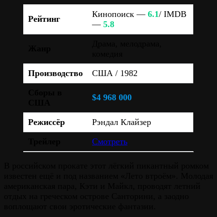
Кинопоиск —
6.1
/ IMDB
Рейтинг
—
5.8
Драма, мелодрама,
Жанр
комедия
Производство
США / 1982
Сборы в
$4 968 000
США
Режиссёр
Рэндал Клайзер
Трейлер
Смотреть
В российском прокате этот лёгкий пикантный ромком
известен ещё и под названием «Лето втроём». Молодая
американская пара, Кэти и Майкл, проводят летний
отдых на греческом острове Санторини, а заодно
воплощают свои эротические фантазии.