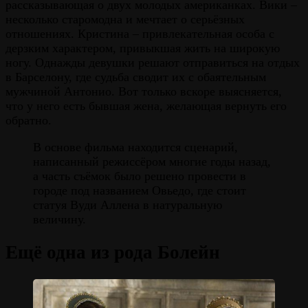
рассказывающая о двух молодых американках. Вики –
несколько старомодна и мечтает о серьёзных
отношениях. Кристина – привлекательная особа с
дерзким характером, привыкшая жить на широкую
ногу. Однажды девушки решают отправиться на отдых
в Барселону, где судьба сводит их с обаятельным
мужчиной Антонио. Вот только вскоре выясняется,
что у него есть бывшая жена, желающая вернуть его
обратно.
В основе фильма находится сценарий,
написанный режиссёром многие годы назад,
а часть съёмок было решено провести в
городе под названием Овьедо, где стоит
статуя Вуди Аллена в натуральную
величину.
Ещё одна из рода Болейн