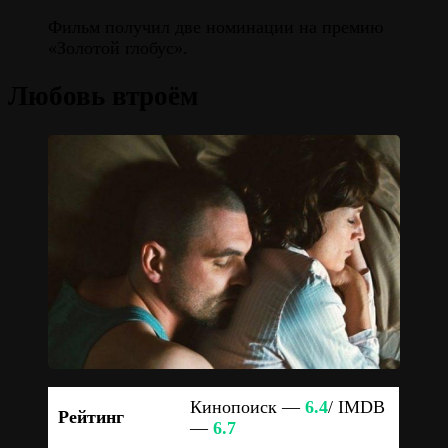
Фильм получил две номинации на премию
«Золотой глобус».
Любовь втроём
Кинопоиск —
6.4
/ IMDB
Рейтинг
—
6.7