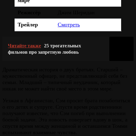
мире
Режиссёр
Джим Шеридан
Трейлер
Смотреть
Читайте также
25 трогательных
фильмов про запретную любовь
Драматическая история о двух братьях. Старший –
мужественный офицер, не представляющий себя без
семьи. Младший – типичный неудачник, который
никак не может найти своё место в этом мире.
Уезжая в Афганистан, Сэм просит брата позаботиться
о его детях и супруге. Спустя время родственники
получают известие, что Сэм погиб при выполнении
боевой задачи. Эта новость повергает вдову в шок, а
спустя время между женщиной и оставшимся Томми
вспыхивают взаимные чувства.