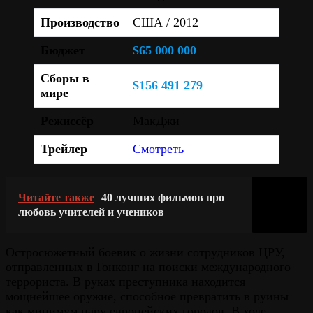
Производство
США / 2012
Бюджет
$65 000 000
Сборы в
$156 491 279
мире
Режиссёр
МакДжи
Трейлер
Смотреть
Читайте также
40 лучших фильмов про
любовь учителей и учеников
Остросюжетный боевик о жизни сотрудников ЦРУ,
отправленных в Гонконг на поиски международного
террориста. В руках преступника находится
мощнейшее оружие, способное превратить в руины
как минимум пару европейских городов. В ходе