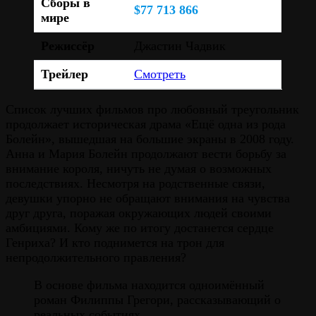
Сборы в
$77 713 866
мире
Режиссёр
Джастин Чадвик
Трейлер
Смотреть
Список лучших фильмов про любовный треугольник
продолжает историческая драма «Ещё одна из рода
Болейн», вышедшая на большие экраны в 2008 году.
Анна и Мария Болейн продолжают вести борьбу за
внимание короля, ничуть не думая о возможных
последствиях. Несмотря на родственные связи,
девушки упорно не обращают внимания на чувства
друг друга, поражая окружающих людей своими
амбициями. Кому же по итогу достанется сердце
Генриха? И кто поднимется на трон для
непродолжительного правления?
В основе фильма находится одноимённый
роман Филиппы Грегори, рассказывающий о
реальных событиях.