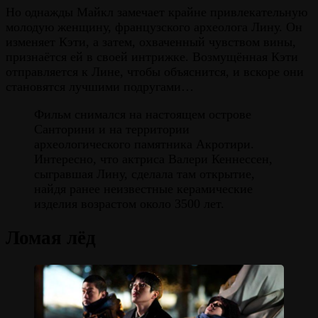
Но однажды Майкл замечает крайне привлекательную
молодую женщину, французского археолога Лину. Он
изменяет Кэти, а затем, охваченный чувством вины,
признаётся ей в своей интрижке. Возмущённая Кэти
отправляется к Лине, чтобы объяснится, и вскоре они
становятся лучшими подругами…
Фильм снимался на настоящем острове
Санторини и на территории
археологического памятника Акротири.
Интересно, что актриса Валери Кеннессен,
сыгравшая Лину, сделала там открытие,
найдя ранее неизвестные керамические
изделия возрастом около 3500 лет.
Ломая лёд