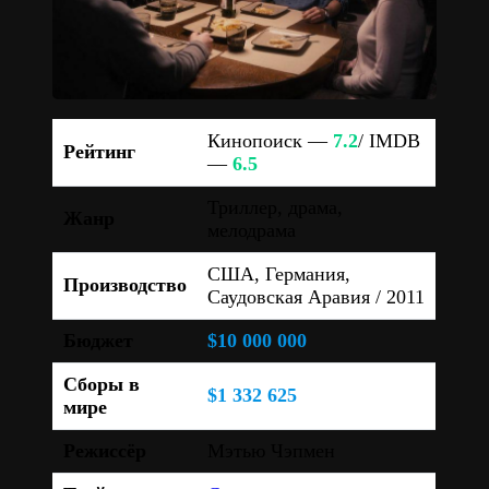
Кинопоиск —
7.2
/ IMDB
Рейтинг
—
6.5
Триллер, драма,
Жанр
мелодрама
США, Германия,
Производство
Саудовская Аравия / 2011
Бюджет
$10 000 000
Сборы в
$1 332 625
мире
Режиссёр
Мэтью Чэпмен