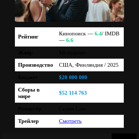
Кинопоиск —
6.4
/ IMDB
Рейтинг
—
6.6
Жанр
Мелодрама
Производство
США, Финляндия / 2025
Бюджет
$20 000 000
Сборы в
$52 114 763
мире
Режиссёр
Селин Сон
Трейлер
Смотреть