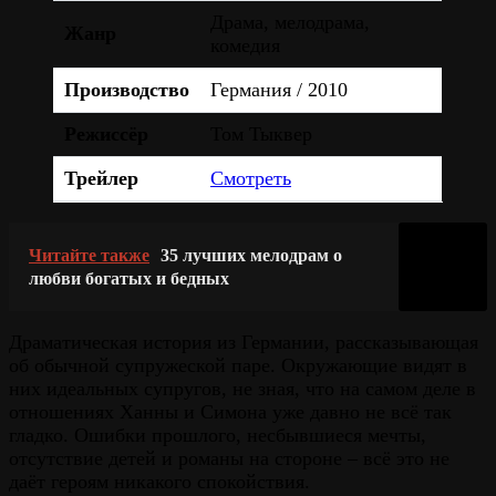
Драма, мелодрама,
Жанр
комедия
Производство
Германия / 2010
Режиссёр
Том Тыквер
Трейлер
Смотреть
Читайте также
35 лучших мелодрам о
любви богатых и бедных
Драматическая история из Германии, рассказывающая
об обычной супружеской паре. Окружающие видят в
них идеальных супругов, не зная, что на самом деле в
отношениях Ханны и Симона уже давно не всё так
гладко. Ошибки прошлого, несбывшиеся мечты,
отсутствие детей и романы на стороне – всё это не
даёт героям никакого спокойствия.