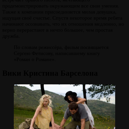
продемонстрировать окружающим все свои умения.
Также к компании присоединяется милая девушка,
ищущая своё счастье. Спустя некоторое время ребята
начинают осознавать, что их отношения медленно, но
верно перерастают в нечто большее, чем простая
дружба.
По словам режиссёра, фильм посвящается
Сергею Фетисову, написавшему книгу
«Роман о Романе».
Вики Кристина Барселона