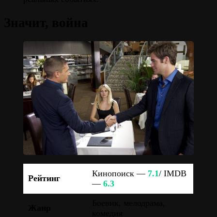
Значит, война
Кинопоиск —
7.1
/ IMDB
Рейтинг
—
6.3
Боевик, мелодрама,
Жанр
комедия