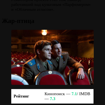
работавший над культовым «Парфюмером»
и «Облачным атласом».
Жар-птица
Кинопоиск —
7.1
/ IMDB
Рейтинг
—
7.3