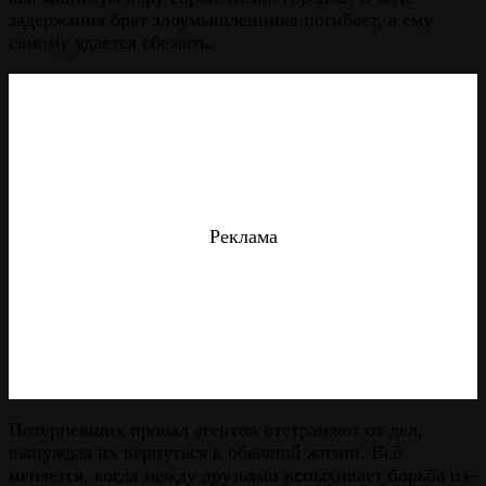
задержания брат злоумышленника погибает, а ему
самому удаётся сбежать.
Реклама
Потерпевших провал агентов отстраняют от дел,
вынуждая их вернуться к обычной жизни. Всё
меняется, когда между друзьями вспыхивает борьба из-