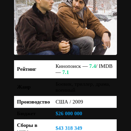
Кинопоиск —
7.4
/ IMDB
Рейтинг
—
7.1
Боевик, триллер, драма,
Жанр
военный
Производство
США / 2009
Бюджет
$26 000 000
Сборы в
$43 318 349