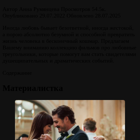
Автор
Анна Румянцева
Просмотров
54.5к.
Опубликовано
29.07.2022
Обновлено
28.07.2025
Иногда любовь бывает безответной, иногда жестокой,
а порою абсолютно безумной и способной превратить
жизнь человека в бесконечный кошмар. Предлагаем
Вашему вниманию коллекцию фильмов про любовные
треугольники, которые помогут вам стать свидетелями
душещипательных и драматических событий.
Содержание
Материалистка