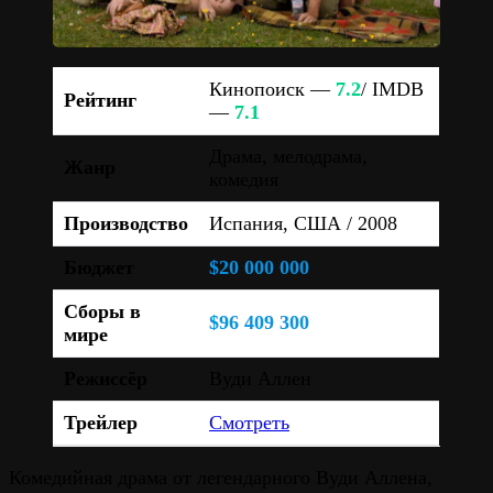
Кинопоиск —
7.2
/ IMDB
Рейтинг
—
7.1
Драма, мелодрама,
Жанр
комедия
Производство
Испания, США / 2008
Бюджет
$20 000 000
Сборы в
$96 409 300
мире
Режиссёр
Вуди Аллен
Трейлер
Смотреть
Комедийная драма от легендарного Вуди Аллена,