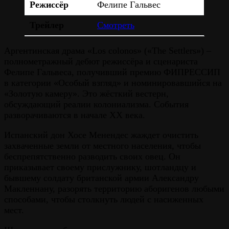
Режиссёр
Фелипе Гальвес
Трейлер
Смотреть
Аргентинская драма «Los colonos» («The Settlers») –
полнометражный дебют режиссёра и сценариста
Фелипе Гальвеса, получивший премию ФИПРЕССИП
в категории «Особый взгляд» и номинировавшийся на
«Золотую камеру». Это жёсткий вестерн,
обсуждающий реалии колониализма. События
разворачиваются в начале XX века.
Испанский дон Хосе Менендес жаждет очистить
захваченные земли от местного населения, чтобы
беспрепятственно разводить своих овец. Он
приказывает своему прислужнику, шотландцу и
бывшему солдату британской армии Александру
Макленнану, разорять территорию аборигенов любыми
способами, чтобы столкнуть людей с насиженных
мест.