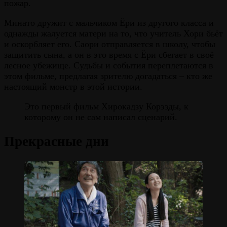
пожар.
Минато дружит с мальчиком Ёри из другого класса и
однажды жалуется матери на то, что учитель Хори бьёт
и оскорбляет его. Саори отправляется в школу, чтобы
защитить сына, а он в это время с Ёри сбегает в своё
лесное убежище. Судьбы и события переплетаются в
этом фильме, предлагая зрителю догадаться – кто же
настоящий монстр в этой истории.
Это первый фильм Хирокадзу Корээды, к
которому он не сам написал сценарий.
Прекрасные дни