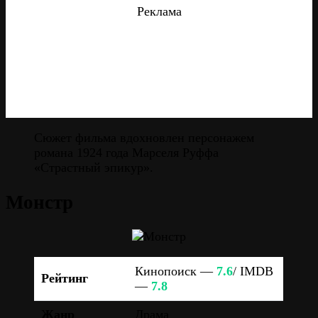
Реклама
Сюжет фильма вдохновлен персонажем
романа 1924 года Марселя Руффа
«Страстный эпикур».
Монстр
Кинопоиск —
7.6
/ IMDB
Рейтинг
—
7.8
Жанр
Драма