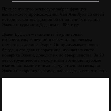
Приз за лучшую режиссуру забрал француз
вьетнамского происхождения Чан Ань Хунг со своей
исторической мелодрамой об отношениях шефини
Эжени и гурманом Доденом в 1885 году.
Доден Буффан – знаменитый кулинарный
изобретатель, живущий в своём идиллическом
поместье в долине Луары. Он придумывает новые
блюда, а его давняя соратница, лучшая на свете
повариха Эжени, доводит их до совершенства. За 20
лет сотрудничества между ними возникло глубокое
взаимопонимание и нежная, чувственная связь, но
Эжени не торопится замуж, наслаждаясь тем, что есть.