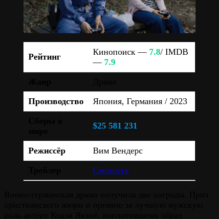
Кинопоиск —
7.8
/ IMDB
Рейтинг
—
7.9
Жанр
Драма
Производство
Япония, Германия / 2023
Сборы в
$25 581 231
мире
Режиссёр
Вим Вендерс
Трейлер
Смотреть
Японо-германская драма получила две награды. Приз
христианского жюри и премию за лучшую мужскую
роль актёру Кодзи Якусё, воплотившему образ