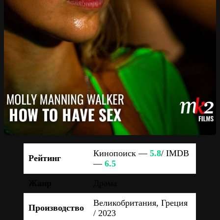
Кинопоиск —
5.8
/ IMDB
Рейтинг
—
6.5
Жанр
Драма
Великобритания, Греция
Производство
/ 2023