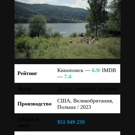
Кинопоиск —
6.9
/ IMDB
Рейтинг
—
7.4
Жанр
Драма, военный, история
США, Великобритания,
Производство
Польша / 2023
Сборы в
$51 949 239
мире