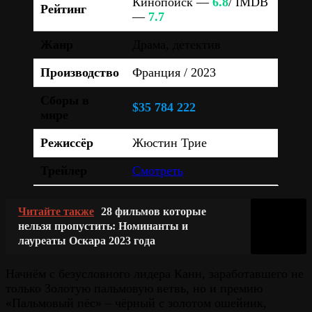
Кинопоиск —
6.8
/ IMDB
Рейтинг
—
7.7
Жанр
Драма, детектив
Производство
Франция / 2023
Сборы в
$35 784 222
мире
Режиссёр
Жюстин Трие
Трейлер
Смотреть
Читайте также
28 фильмов которые
нельзя пропустить: Номинанты и
лауреаты Оскара 2023 года
Начнём с безусловного лидера Канн, заработавшего не
только Золотую пальмовую ветвь, но и премию
«Пальмовый пёс» – чёрный с золотом ошейник,