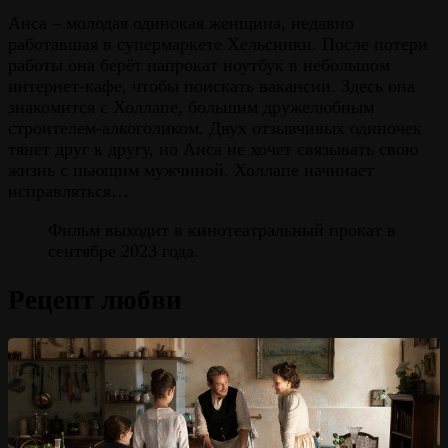
Анса – молодая одинокая женщина, недавно
работавшая в супермаркете Хельсинки. После потери
работы она берёт напрокат ноутбук в небольшом
интернет-кафе, чтобы поискать вакансии. Здесь она
знакомится с Холлапе, большим дружелюбным
строителем-алкоголиком. Двух отзывчивых одиночек
тянет друг к другу, но Анса не хочет связывать свою
жизнь с пьющим мужчиной. Холлапе начинает
исправляться…
Фильм выходит в кинотеатральный прокат в
сентябре 2023 года.
Рецепт любви