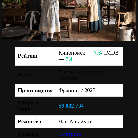
Кинопоиск —
7.6
/ IMDB
Рейтинг
—
7.4
Драма, мелодрама,
Жанр
история
Производство
Франция / 2023
Сборы в
$9 802 704
мире
Режиссёр
Чан Ань Хунг
Трейлер
Смотреть