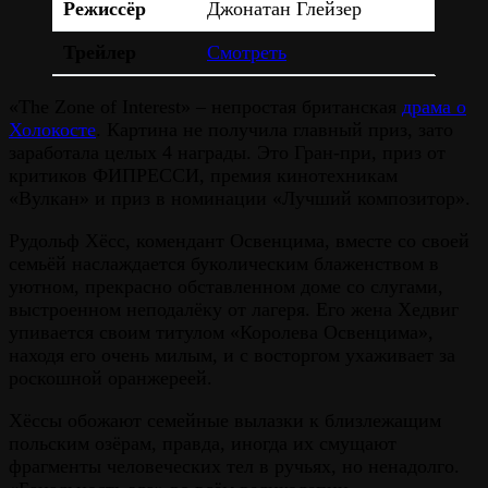
Режиссёр
Джонатан Глейзер
Трейлер
Смотреть
«The Zone of Interest» – непростая британская
драма о
Холокосте
. Картина не получила главный приз, зато
заработала целых 4 награды. Это Гран-при, приз от
критиков ФИПРЕССИ, премия кинотехникам
«Вулкан» и приз в номинации «Лучший композитор».
Рудольф Хёсс, комендант Освенцима, вместе со своей
семьёй наслаждается буколическим блаженством в
уютном, прекрасно обставленном доме со слугами,
выстроенном неподалёку от лагеря. Его жена Хедвиг
упивается своим титулом «Королева Освенцима»,
находя его очень милым, и с восторгом ухаживает за
роскошной оранжереей.
Хёссы обожают семейные вылазки к близлежащим
польским озёрам, правда, иногда их смущают
фрагменты человеческих тел в ручьях, но ненадолго.