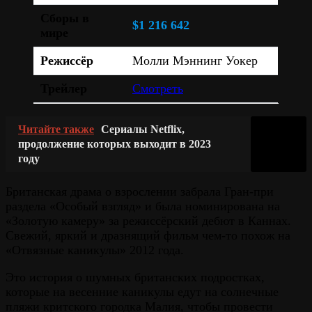
Сборы в
$1 216 642
мире
Режиссёр
Молли Мэннинг Уокер
Трейлер
Смотреть
Читайте также
Сериалы Netflix,
продолжение которых выходит в 2023
году
Британская драма о взрослении забрала Гран-при
раздела «Особый взгляд» и была номинирована на
«Золотую камеру» за режиссёрский дебют в Каннах.
Свежий, яркий и дразнящий фильм чем-то похож на
«Отвязные каникулы» 2012 года.
Это история о шумных британских подростках,
которые на весенние каникулы едут на солнечные
пляжи критского городка Малия, чтобы провести