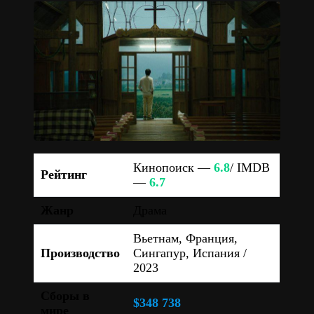
Кинопоиск —
6.8
/ IMDB
Рейтинг
—
6.7
Жанр
Драма
Вьетнам, Франция,
Производство
Сингапур, Испания /
2023
Сборы в
$348 738
мире