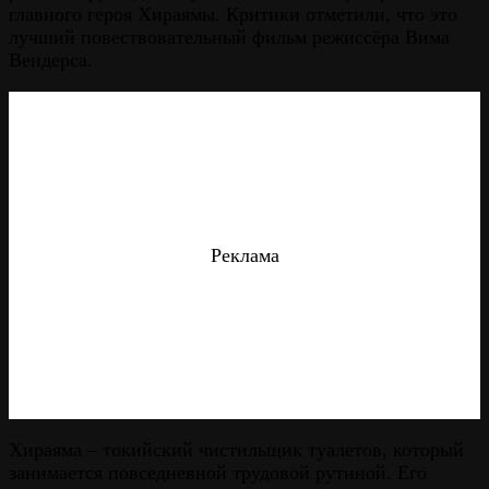
главного героя Хираямы. Критики отметили, что это
лучший повествовательный фильм режиссёра Вима
Вендерса.
Реклама
Хираяма – токийский чистильщик туалетов, который
занимается повседневной трудовой рутиной. Его