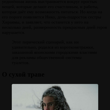
уединённая жизнь выстраивается вокруг простых
вещей, которые делают его счастливым, и работы,
которая даёт ему возможность питаться. Но когда на
его пороге появляется Нико, дочь-подросток сестры
Хираямы, и заявляет, что останется у него на
несколько дней, размеренность прекрасных дней героя
нарушается.
Этот лирический сценарий, как ни
удивительно, родился из короткометражки,
заказанной японскими городскими властями
для рекламы общественной системы
туалетов.
О сухой траве