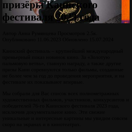
призёры Каннского
фестиваля 2023 года
Автор
Анна Румянцева
Просмотров
2.5к.
Опубликовано
11.06.2023
Обновлено
15.07.2024
Каннский фестиваль – крупнейший международный
премьерный показ новинок кино. За «Золотую
пальмовую ветвь», главную награду, а также другие
призы Канн соревнуются только фильмы, созданные
не более чем за год до проведения мероприятия, и на
фестивале их показывают впервые.
Мы собрали для Вас список всех полнометражных
художественных фильмов, участников, конкурсантов и
победителей 76-го Каннского фестиваля 2023 года,
исключив документальное кино. Эти свежие
уникальные и интересные картины мы увидим совсем
скоро на экранах и в кинотеатрах.