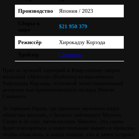
Производство
Япония / 2023
Сборы в
$21 950 379
мире
Режиссёр
Хирокадзу Корээда
Трейлер
Смотреть
Приз за лучший сценарий и Квир-пальму забрал
японский «Монстр» (Kaibutsu) великолепного
Хирокадзу Корээды, отличный экзистенциальный
детектив под проникновенную музыку Рюичи
Сакамото.
За горящим баром, где одинокие мужчины ищут
общества женщин, с балкона наблюдают Мугино
Саори и её сын, пятиклассник Минато. Эта сцена
будет повторяться, а повествование нырять в прошлое,
чтобы объяснить, в конце концов, кто и зачем устроил