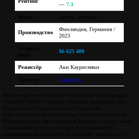
Рейтинг
—
7.3
Жанр
Драма, комедия
Финляндия, Германия /
Производство
2023
Сборы в
$6 625 480
мире
Режиссёр
Аки Каурисмяки
Трейлер
Смотреть
Финская романтическая и социальная трагикомедия
«Kuolleet lehdet» – свежее творение режиссёра Аки
Каурисмяки и продолжение его трилогии
«Пролетариат», которая теперь стала квадрологией.
Фильм получил три награды в Каннах: это приз жюри,
«Пальмовый пёс» и удостоился специального
упоминания французской ассоциации киноискусств.