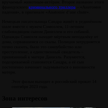
вручаемый животным-актёрам. Второе название этого
французского
криминального триллера
– «Анатомия
падения», в оригинале «Anatomie d’une chute».
Немецкая писательница Сандра живёт в уединённом
шале вместе с мужем Сэмюэлем, 11-летним
слабовидящим сыном Даниэлем и его собакой.
Однажды Сэмюэля находят мёртвым неподалёку от
дома, сорвавшимся со скалы. Полиция затрудняется
точно сказать, было это самоубийство или
преступление, а единственный свидетель –
привязанный к матери Даниэль. Разумеется,
подозреваемой становится Сандра, а её сын
постепенно начинает задумываться о виновности
матери.
Этот фильм выходит в российский прокат 14
сентября 2023 года.
Зона интересов