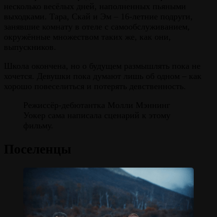
несколько весёлых дней, наполненных пьяными
выходками. Тара, Скай и Эм – 16-летние подруги,
занявшие комнату в отеле с самообслуживанием,
окружённые множеством таких же, как они,
выпускников.
Школа окончена, но о будущем размышлять пока не
хочется. Девушки пока думают лишь об одном – как
хорошо повеселиться и потерять девственность.
Режиссёр-дебютантка Молли Мэннинг
Уокер сама написала сценарий к этому
фильму.
Поселенцы