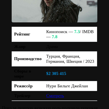
Кинопоиск —
7.3
/ IMDB
Рейтинг
—
7.8
Жанр
Драма
Турция, Франция,
Производство
Германия, Швеция / 2023
Сборы в
$2 305 415
мире
Режиссёр
Нури Бильге Джейлан
Трейлер
Смотреть
Приз за лучшую женскую роль получила турецкая