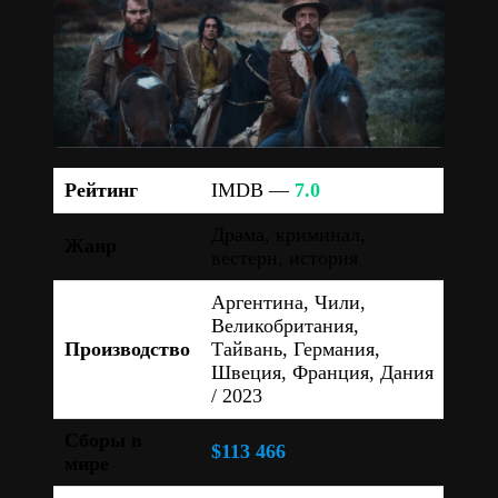
Рейтинг
IMDB —
7.0
Драма, криминал,
Жанр
вестерн, история
Аргентина, Чили,
Великобритания,
Производство
Тайвань, Германия,
Швеция, Франция, Дания
/ 2023
Сборы в
$113 466
мире