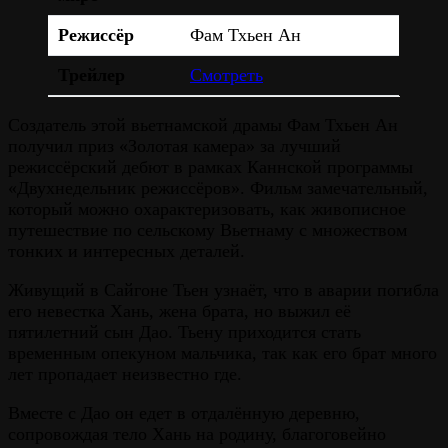
Режиссёр
Фам Тхьен Ан
Трейлер
Смотреть
Создатель этой вьетнамской драмы Фам Тхьен Ан
получил приз «Золотая камера» за лучший
режиссёрский дебют в рамках Каннской программы
«Двухнедельник режиссёров». Фильм замечательный,
который можно охарактеризовать, как живописное
путешествие по сельскому Вьетнаму с множеством
тонких и интересных деталей.
Живущий в Сайгоне Тьен узнаёт, что в аварии погибла
его невестка Хань, жена брата, но выжил её
пятилетний сын Дао. Тьену приходится стать
временным опекуном мальчика, так как его брат много
лет пропадает неизвестно где.
Вместе с Дао он едет в отдалённую деревню,
сопровождая тело Хань на родину, благоговейно