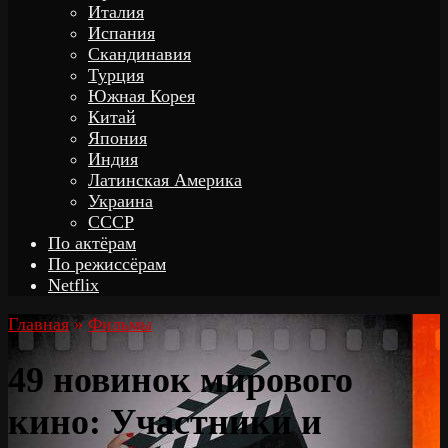
Италия
Испания
Скандинавия
Турция
Южная Корея
Китай
Япония
Индия
Латинская Америка
Украина
СССР
По актёрам
По режиссёрам
Netflix
Главная
»
Фильмы
49 новинок мирового
кино: Участники и