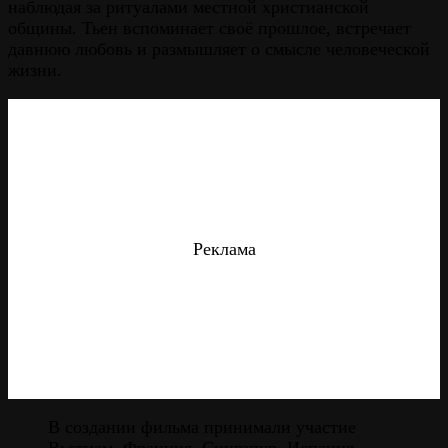
наблюдая за ритуалами местной христианской
общины. Тьен вспоминает своё прошлое, встречает
давнюю любовь и размышляет о смысле человеческой
жизни.
Реклама
В создании фильма принимали участие
Вьетнам, Франция, Сингапур, Испания.