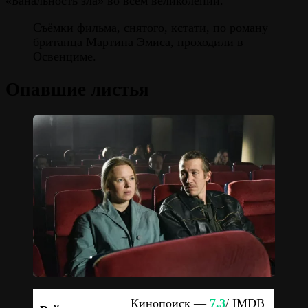
«Банальность зла» во всём великолепии.
Съёмки фильма, снятого, кстати, по роману
британца Мартина Эмиса, проходили в
Освенциме.
Опавшие листья
Кинопоиск —
7.3
/ IMDB