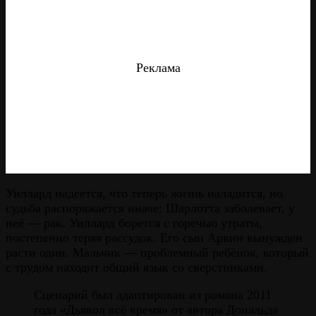
Реклама
Уиллард надеется, что теперь жизнь наладится, но
судьба распоряжается иначе: Шарлотта заболевает, у
неё — рак. Уиллард борется с горечью утраты,
постепенно теряя рассудок. Его сын Арвин вынужден
расти один. Мальчик — проблемный ребёнок, который
с трудом находит общий язык со сверстниками.
Сценарий был адаптирован из романа 2011
года «Дьявол всё время» от автора Дональда