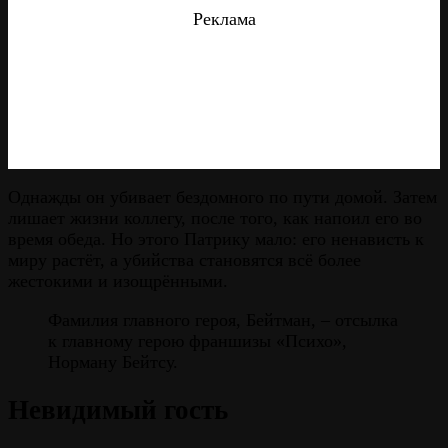
Реклама
Однажды он убивает бездомного по пути домой. Затем
лишает жизни коллегу, после того, как напоил его во
время обеда. Но этого Патрику мало: его ненависть к
миру растёт, а убийства становятся всё более
жестокими и изощрёнными.
Фамилия главного героя, Бейтман, – отсылка
к главному герою франшизы «Психо»,
Норману Бейтсу.
Невидимый гость