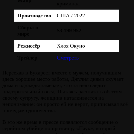
Жанр
криминал
Производство
США / 2022
Сборы в
$3 199 952
мире
Режиссёр
Хлоя Окуно
Трейлер
Смотреть
Переехав в Бухарест вместе с мужем, получившим
здесь хорошее место работы, Джулия днями скучает
дома и однажды замечает, что за нею следит
подозрительный сосед. Пытаясь рассказать об этом
своему супругу, женщина наталкивается на
непонимание: он просто ей не верит, приписывая всё
причудам одиночества.
В это же время в прессе появляются сообщение о
серийном убийце по прозвищу «Паук», который