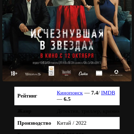
Кинопоиск
—
7.4
/
IMDB
Рейтинг
—
6.5
Жанр
Детектив, триллер, криминал
Производство
Китай / 2022