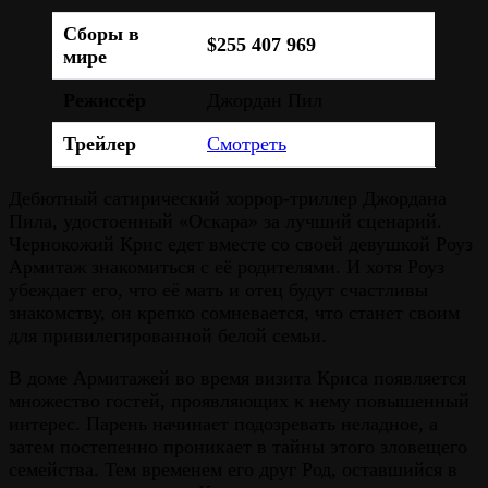
Сборы в
$255 407 969
мире
Режиссёр
Джордан Пил
Трейлер
Смотреть
Дебютный сатирический хоррор-триллер Джордана
Пила, удостоенный «Оскара» за лучший сценарий.
Чернокожий Крис едет вместе со своей девушкой Роуз
Армитаж знакомиться с её родителями. И хотя Роуз
убеждает его, что её мать и отец будут счастливы
знакомству, он крепко сомневается, что станет своим
для привилегированной белой семьи.
В доме Армитажей во время визита Криса появляется
множество гостей, проявляющих к нему повышенный
интерес. Парень начинает подозревать неладное, а
затем постепенно проникает в тайны этого зловещего
семейства. Тем временем его друг Род, оставшийся в