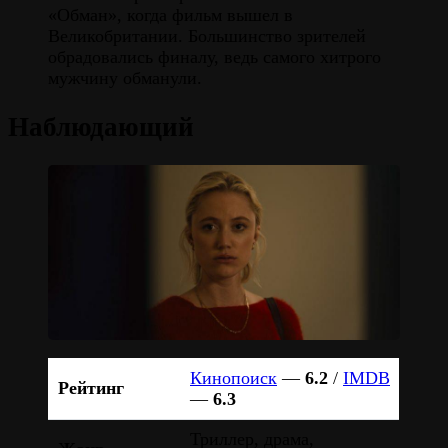
«Обман», когда фильм вышел в
Великобритании. Большинство зрителей
обрадовались финалу, ведь самого хитрого
мужчину обманули.
Наблюдающий
Кинопоиск
—
6.2
/
IMDB
Рейтинг
—
6.3
Триллер, драма,