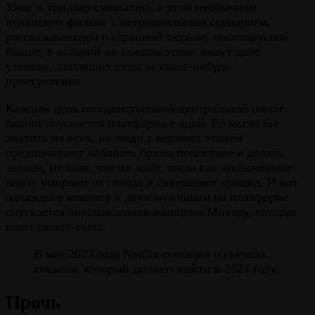
Ужас и триллер смешались в этом необычном
испанском фильме с нетривиальным сценарием,
рассказывающем о странной тюрьме, многоярусной
башне, в которой на каждом этаже живут двое
узников, попавших сюда за какое-нибудь
преступление.
Каждый день по единственной центральной шахте
башни спускается платформа с едой. Её могло бы
хватить на всех, но люди с верхних этажей
предпочитают набивать брюхо поплотнее и делать
запасы, не зная, что их ждёт, тогда как заключённые
внизу умирают от голода и совершают суицид. И вот
однажды в комнату к двум мужчинам на платформе
спускается окровавленная женщина Михару, которая
ищет своего сына.
В мае 2023 года Netflix сообщил о съёмках
сиквела, который должен выйти в 2024 году.
Прочь