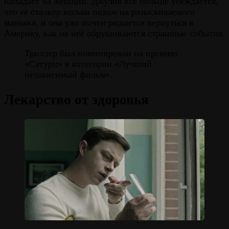
нападает на женщин. Джулия всё больше убеждается,
что её сталкер весьма похож на разыскиваемого
маньяка, и она уже почти решается вернуться в
Америку, как на неё обрушиваются страшные события.
Триллер был номинирован на премию
«Сатурн» в категории «Лучший
независимый фильм».
Лекарство от здоровья