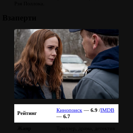
Рэя Поллока.
Взаперти
Кинопоиск
—
6.9
/
IMDB
Рейтинг
—
6.7
Жанр
Триллер, драма, детектив