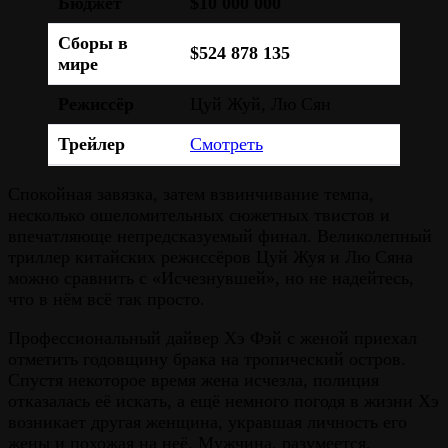
Бюджет
$10 000 000
Сборы в
$524 878 135
мире
Режиссёр
Цуй Жуй, Лю Сян
Трейлер
Смотреть
Спокойная завязка, затем взвинчивание темпа,
несколько ошеломительных сюжетных твистов и
впечатляюще непредсказуемый финал. Великолепный
триллер китайских режиссёров Цуй Жуя и Лю Сяна
можно сравнить с «Исчезнувшей», но не надейтесь,
что в нём всё так просто.
Профессиональный дайвер Хэ Фэй с женой приехал
отметить годовщину брака на тропический остров.
Спустя некоторое время жена исчезла, полиция
отказалась её искать, а ещё немного погодя в жизни Хэ
возникает другая женщина, укравшая личность его
жены и похожая на неё. Мужчина, разумеется,