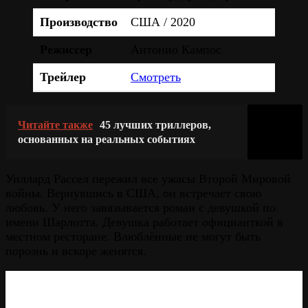
Производство
США / 2020
Режиссер
Антонио Кампос
Трейлер
Смотреть
Читайте также
45 лучших триллеров,
основанных на реальных событиях
Уиллард Рассел пережил все ужасы Второй Мировой
войны. Вернувшись в США, он встречает свою
любовь. У него завязывается роман с девушкой по
имени Шарлотта. Девушка работает официанткой в
местном ресторане. Влюблённые не могут быть
порознь и вскоре женятся.