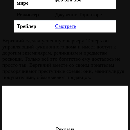
мире
Режиссер
Джузеппе Торнаторе
Трейлер
Смотреть
Вергилий сделал успешную карьеру. Теперь он
управляющий аукционного дома и имеет доступ к
дорогим экземплярам, реликвиям и предметам
роскоши. Только всё это богатство ему досталось не
просто так. Вергилий вместе со своим приятелем
проворачивают преступные схемы: они, манипулируя
покупателями, обманывают продавцов.
Реклама