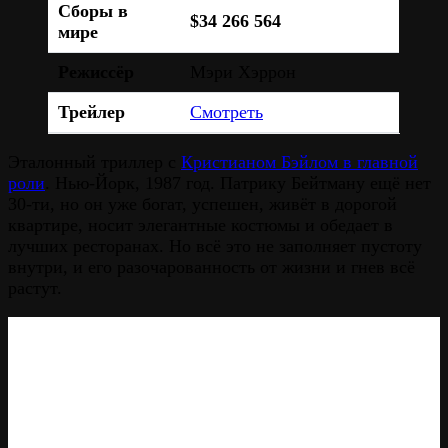
Сборы в
$34 266 564
мире
Режиссёр
Мэри Хэррон
Трейлер
Смотреть
Эталонный триллер с
Кристианом Бэйлом в главной
роли
. Нью-Йорк, 1987 год. Патрику Бейтману ещё нет
30-ти, но он уже богат, успешен, живёт в дорогой
квартире, носит элегантные костюмы и обедает в
лучших ресторанах. Но всё это не заполняет пустоту
внутри, и его разочарованность от жизни и гнев всё
растут.