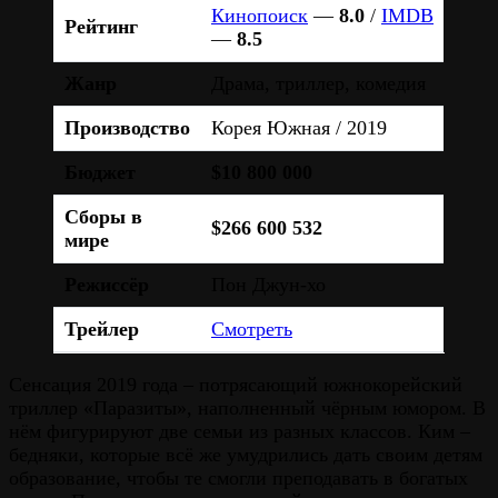
Кинопоиск
—
8.0
/
IMDB
Рейтинг
—
8.5
Жанр
Драма, триллер, комедия
Производство
Корея Южная / 2019
Бюджет
$10 800 000
Сборы в
$266 600 532
мире
Режиссёр
Пон Джун-хо
Трейлер
Смотреть
Сенсация 2019 года – потрясающий южнокорейский
триллер «Паразиты», наполненный чёрным юмором. В
нём фигурируют две семьи из разных классов. Ким –
бедняки, которые всё же умудрились дать своим детям
образование, чтобы те смогли преподавать в богатых