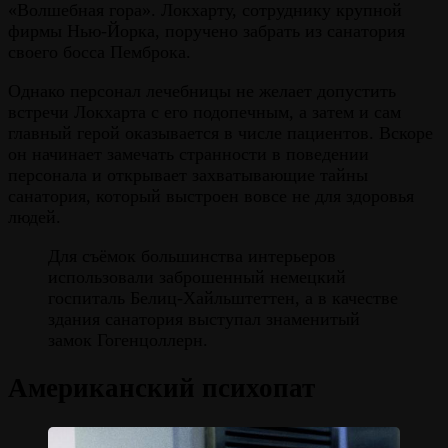
«Волшебная гора». Локхарту, сотруднику крупной
фирмы Нью-Йорка, поручено забрать из санатория
своего босса Пемброка.
Однако персонал лечебницы не желает допустить
встречи Локхарта с его подопечным, а затем и сам
главный герой оказывается в числе пациентов. Вскоре
он начинает замечать странности в поведении
персонала и открывает захватывающие тайны
санатория, который выстроен вовсе не для здоровья
людей.
Для съёмок большинства интерьеров
использовали заброшенный немецкий
госпиталь Белиц-Хайльштеттен, а в качестве
здания санатория выступал знаменитый
замок Гогенцоллерн.
Американский психопат