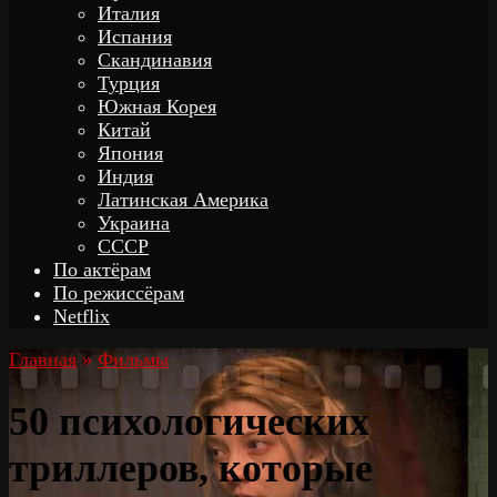
Италия
Испания
Скандинавия
Турция
Южная Корея
Китай
Япония
Индия
Латинская Америка
Украина
СССР
По актёрам
По режиссёрам
Netflix
Главная
»
Фильмы
50 психологических
триллеров, которые