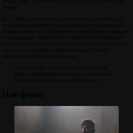
домах. Пак – привилегированный клан влиятельных
людей.
Ки У Ким устраивается репетитором в дом Паков, а
затем перетаскивает туда же свою сестру, родителей,
выживая прислугу и занимая их место всеми правдами
и неправдами. Постепенно семейство Ким начинает
паразитировать на богачах, которые даже не замечают,
как их дом наводняют хитрые бедняки, умело
манипулируя обстоятельствами.
Этот триллер – первый южнокорейский
фильм, выигравший «Золотую пальмовую
ветвь» на Каннском кинофестивале.
Платформа