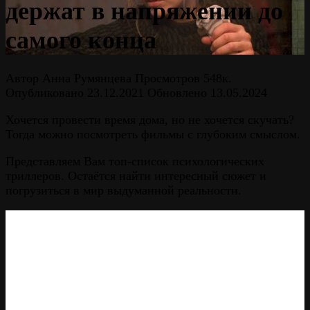
держат в напряжении до
самого конца
Автор
Анна Румянцева
Просмотров
548к.
Опубликовано
23.12.2021
Обновлено
13.05.2024
Хочется провести время дома, но не хочется скучать?
Тогда можно посмотреть фильмы с глубоким смыслом.
Представляем Вам топ-список психологических
триллеров. Остаётся найти интересный сюжет и
погрузиться в мир выдуманной реальности.