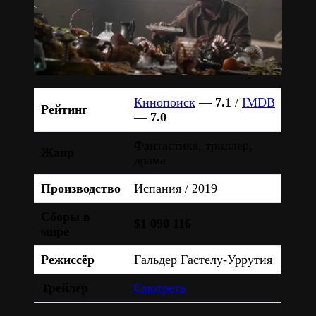
Кинопоиск
—
7.1
/
IMDB
Рейтинг
—
7.0
Фантастика, триллер,
Жанр
драма
Производство
Испания / 2019
Сборы в
$1 090 116
мире
Режиссёр
Гальдер Гастелу-Уррутия
Трейлер
Смотреть