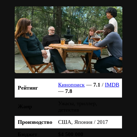
Кинопоиск
—
7.1
/
IMDB
Рейтинг
—
7.8
Ужасы, триллер,
Жанр
детектив
Производство
США, Япония / 2017
Бюджет
$4 500 000