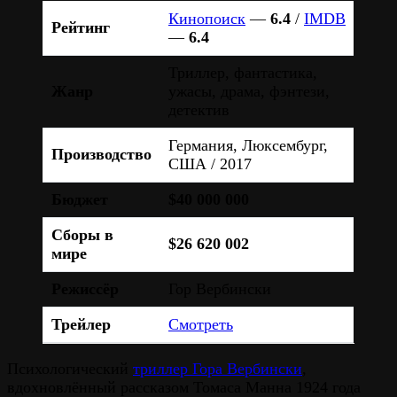
Кинопоиск
—
6.4
/
IMDB
Рейтинг
—
6.4
Триллер, фантастика,
Жанр
ужасы, драма, фэнтези,
детектив
Германия, Люксембург,
Производство
США / 2017
Бюджет
$40 000 000
Сборы в
$26 620 002
мире
Режиссёр
Гор Вербински
Трейлер
Смотреть
Психологический
триллер Гора Вербински
,
вдохновлённый рассказом Томаса Манна 1924 года