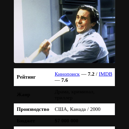
Кинопоиск
—
7.2
/
IMDB
Рейтинг
—
7.6
Драма, криминал,
Жанр
триллер
Производство
США, Канада / 2000
Бюджет
$7 000 000