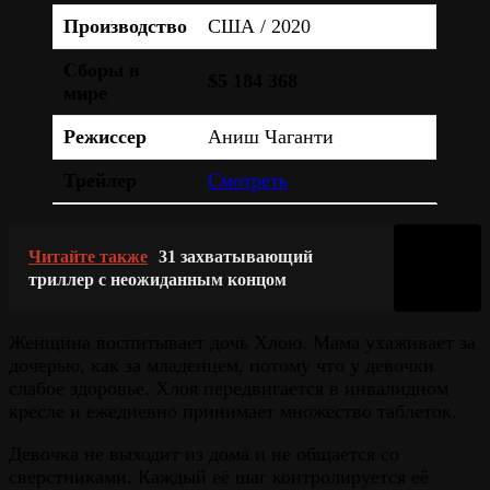
Производство
США / 2020
Сборы в
$5 184 368
мире
Режиссер
Аниш Чаганти
Трейлер
Смотреть
Читайте также
31 захватывающий
триллер с неожиданным концом
Женщина воспитывает дочь Хлою. Мама ухаживает за
дочерью, как за младенцем, потому что у девочки
слабое здоровье. Хлоя передвигается в инвалидном
кресле и ежедневно принимает множество таблеток.
Девочка не выходит из дома и не общается со
сверстниками. Каждый её шаг контролируется её