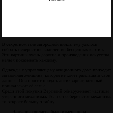
В секретном зале загородной виллы ему удалось
собрать невероятное количество бесценных картин.
Эти картины очень дорогие и произведения искусства
нельзя показывать каждому.
Однажды к управляющему аукционного дома приходит
загадочная женщина, которая не хочет разглашать свои
данные. Она просит продать антиквариат, который
принадлежит её семье.
Среди этой покупки Вергилий обнаруживает частицы
утерянного механизма. Если он соберёт этот механизм,
то откроет большую тайну.
Название триллера было изменено на