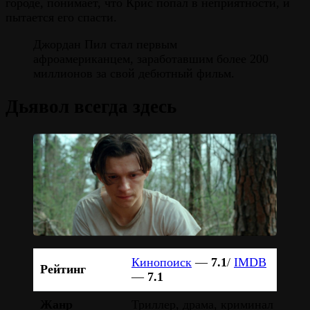
городе, понимает, что Крис попал в неприятности, и
пытается его спасти.
Джордан Пил стал первым
афроамериканцем, заработавшим более 200
миллионов за свой дебютный фильм.
Дьявол всегда здесь
Кинопоиск
—
7.1
/
IMDB
Рейтинг
—
7.1
Жанр
Триллер, драма, криминал