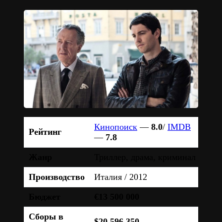
Кинопоиск
—
8.0
/
IMDB
Рейтинг
—
7.8
Жанр
Триллер, драма, криминал
Производство
Италия / 2012
Бюджет
€13 500 000
Сборы в
$20 596 350