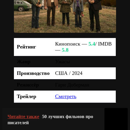
Кинопоиск —
5.4
/ IMDB
Рейтинг
—
5.8
Жанр
Ужасы
Производство
США / 2024
Режиссёр
Гари Доберман
Трейлер
Смотреть
Читайте также
50 лучших фильмов про
писателей