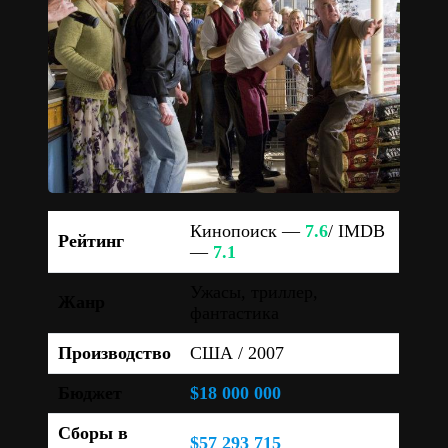
Кинопоиск —
7.6
/ IMDB
Рейтинг
—
7.1
Ужасы, триллер,
Жанр
фантастика
Производство
США / 2007
Бюджет
$18 000 000
Сборы в
$57 293 715