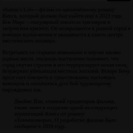
«Salem’s Lot» – фильм по одноимённому роману
Кинга, который должен был выйти ещё в 2023 году.
Бен Мирс – популярный писатель триллеров в
творческом кризисе. Он возвращается в родной город в
поисках вдохновения и оказывается в самом центре
мистического кошмара.
Встречаясь со старыми знакомыми и изучая заново
родные места, писатель постепенно понимает, что
город окутан страхом и его терроризирует некая сила,
безудержно убивающая местных жителей. Вскоре Бену
предстоит поверить в существование настоящих
вампиров и попытаться дать бой чудовищному
порождению зла.
Джеймс Ван, ставший продюсером фильма,
также занят в создании одной из следующих
экранизаций Кинга по роману
«Томминокеры». О разработке фильма было
сообщено в 2018 году.