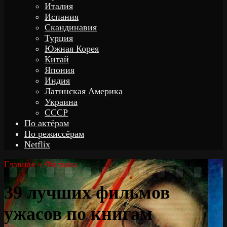
Италия
Испания
Скандинавия
Турция
Южная Корея
Китай
Япония
Индия
Латинская Америка
Украина
СССР
По актёрам
По режиссёрам
Netflix
Главная
»
Фильмы
39 лучших фильмов
ужасов по книгам