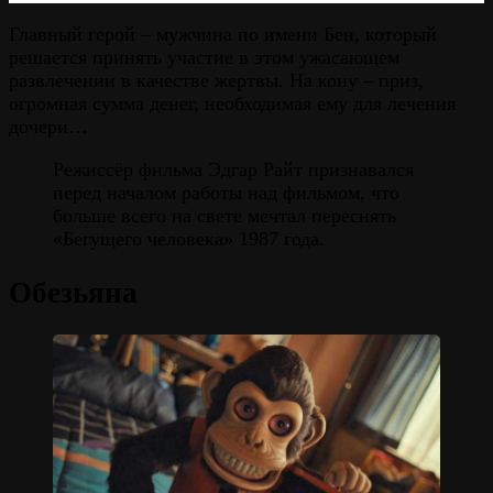
Главный герой – мужчина по имени Бен, который
решается принять участие в этом ужасающем
развлечении в качестве жертвы. На кону – приз,
огромная сумма денег, необходимая ему для лечения
дочери…
Режиссёр фильма Эдгар Райт признавался
перед началом работы над фильмом, что
больше всего на свете мечтал переснять
«Бегущего человека» 1987 года.
Обезьяна