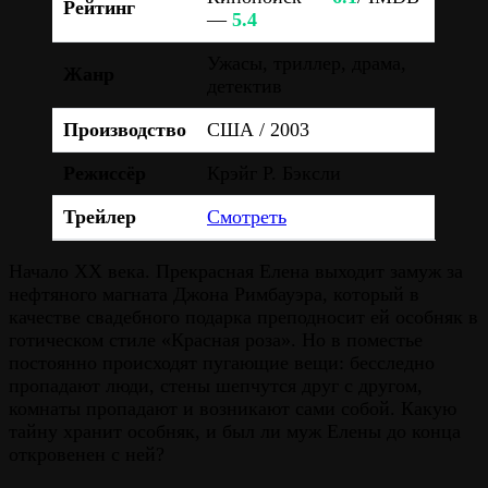
Рейтинг
—
5.4
Ужасы, триллер, драма,
Жанр
детектив
Производство
США / 2003
Режиссёр
Крэйг Р. Бэксли
Трейлер
Смотреть
Начало XX века. Прекрасная Елена выходит замуж за
нефтяного магната Джона Римбауэра, который в
качестве свадебного подарка преподносит ей особняк в
готическом стиле «Красная роза». Но в поместье
постоянно происходят пугающие вещи: бесследно
пропадают люди, стены шепчутся друг с другом,
комнаты пропадают и возникают сами собой. Какую
тайну хранит особняк, и был ли муж Елены до конца
откровенен с ней?