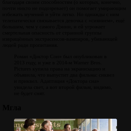
благодаря своим способностям (о которых, конечно,
почти никто не подозревает) он помогает умирающим
избежать мучений и уйти легко. Но однажды с ним
телепатически связывается девочка с «сиянием», ещё
большим, чем у самого Дэнни, и ей угрожает
смертельная опасность от странной группы
извращённых экстрасенсов-вампиров, убивающей
людей ради пропитания.
Роман «Доктор Сон» был опубликован в
2013 году, и уже в 2014-м Warner Bros.
Pictures купила права на экранизацию и
объявила, что выпустит два фильма: сиквел
и приквел. Адаптация «Доктора сна»
увидела свет, а вот второй фильм, видимо,
не будет снят.
Мгла