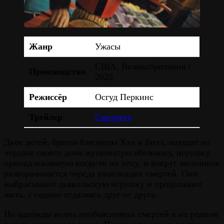
Жанр
Ужасы
США, Великобритания /
Производство
2025
Режиссёр
Осгуд Перкинс
Трейлер
Смотреть
Двое детей, братья-близнецы Хэл и Билл, находят на
чердаке своего дома жутковатую обезьянку, игрушку,
принадлежавшую когда-то их отцу, и вокруг мальчиков
разворачивается череда ужасающих смертей. Они
выбрасывают дьявольскую игрушку и продолжают
жить, с годами отдаляясь друг от друга.
Но однажды волна необъяснимых смертей в их родном