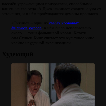
населён угрожающими призраками, способными
влиять на его отца. А Джек начинает сходить с ума от
заточения, и в нём пробуждаются демоны прошлого.
«Сияние» – один из
самых кровавых
фильмов ужасов
: в нём было использовано
около 11 тонн фальшивой крови. Кстати,
сам Стивен Кинг считает это культовое кино
крайне неудачной экранизацией.
Худеющий