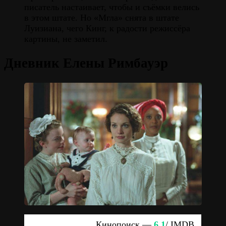
писатель настаивает, чтобы и съёмки велись
в этом штате. Но «Мгла» снята в штате
Луизиана, чего Кинг, к радости режиссёра
картины, не заметил.
Дневник Елены Римбауэр
Кинопоиск —
6.1
/ IMDB