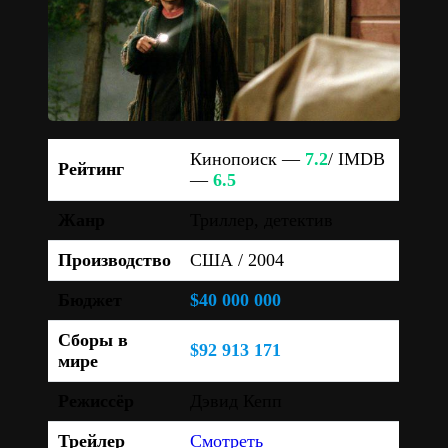
Кинопоиск —
7.2
/ IMDB
Рейтинг
—
6.5
Жанр
Триллер, детектив
Производство
США / 2004
Бюджет
$40 000 000
Сборы в
$92 913 171
мире
Режиссёр
Дэвид Кепп
Трейлер
Смотреть