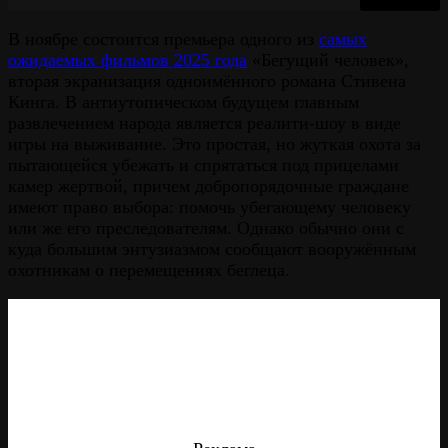
В ноябре состоится премьера одного из
самых
ожидаемых фильмов 2025 года
«Бегущий человек»,
вторая экранизация одноимённого романа Стивена
Кинга. В антиутопическом будущем главным
развлечением народа является реалити-шоу в виде
игры на выживание. Это простая, но жуткая охота за
пытающейся убежать и спрятаться под прицелами
камер жертвой, причем добропорядочные граждане
имеют право выбора: помочь убегающему человеку
или же его преследователям. Однако обычно они с
куда большим энтузиазмом сообщают вооружённым
охотникам о перемещениях беглеца.