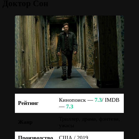
Доктор Сон
Кинопоиск —
7.3
/ IMDB
Рейтинг
—
7.3
Триллер, драма, фэнтези,
Жанр
ужасы
Производство
США / 2019