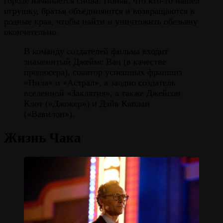
городе начинается снова. Поняв, что кто-то нашёл
игрушку, братья объединяются и возвращаются в
родные края, чтобы найти и уничтожить обезьяну
окончательно.
В команду создателей фильма входит
знаменитый Джеймс Ван (в качестве
продюсера), соавтор успешных франшиз
«Пила» и «Астрал», а заодно создатель
вселенной «Заклятия», а также Джейсон
Клот («Джокер») и Дэйв Каплан
(«Вавилон»).
Жизнь Чака