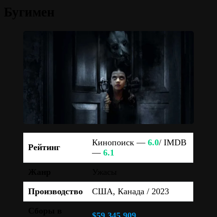
Бугимен
Кинопоиск —
6.0
/ IMDB
Рейтинг
—
6.1
Жанр
Ужасы
Производство
США, Канада / 2023
Сборы в
$59 345 909