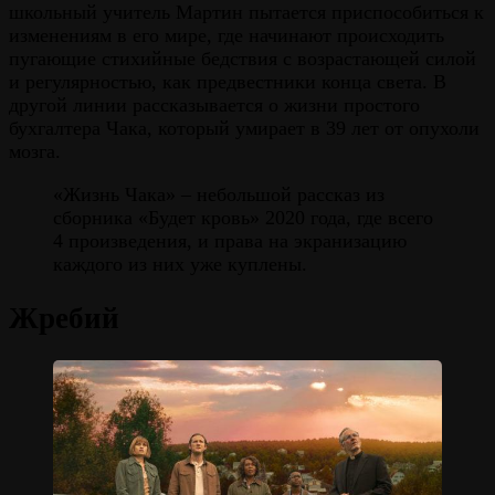
школьный учитель Мартин пытается приспособиться к
изменениям в его мире, где начинают происходить
пугающие стихийные бедствия с возрастающей силой
и регулярностью, как предвестники конца света. В
другой линии рассказывается о жизни простого
бухгалтера Чака, который умирает в 39 лет от опухоли
мозга.
«Жизнь Чака» – небольшой рассказ из
сборника «Будет кровь» 2020 года, где всего
4 произведения, и права на экранизацию
каждого из них уже куплены.
Жребий