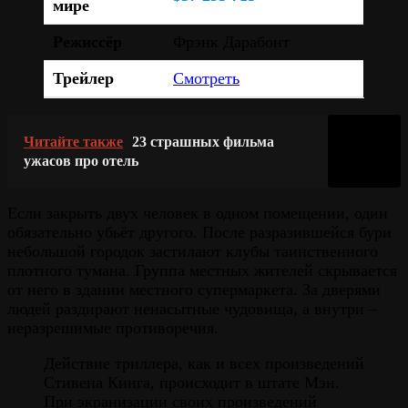
мире
Режиссёр
Фрэнк Дарабонт
Трейлер
Смотреть
Читайте также
23 страшных фильма
ужасов про отель
Если закрыть двух человек в одном помещении, один
обязательно убьёт другого. После разразившейся бури
небольшой городок застилают клубы таинственного
плотного тумана. Группа местных жителей скрывается
от него в здании местного супермаркета. За дверями
людей раздирают ненасытные чудовища, а внутри –
неразрешимые противоречия.
Действие триллера, как и всех произведений
Стивена Кинга, происходит в штате Мэн.
При экранизации своих произведений