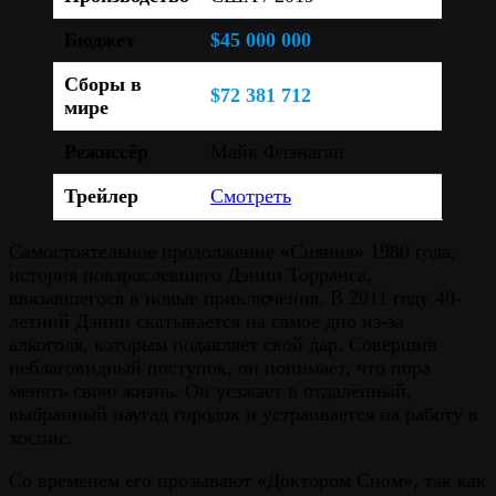
Бюджет
$45 000 000
Сборы в
$72 381 712
мире
Режиссёр
Майк Флэнаган
Трейлер
Смотреть
Самостоятельное продолжение «Сияния» 1980 года,
история повзрослевшего Дэнни Торранса,
ввязавшегося в новые приключения. В 2011 году 40-
летний Дэнни скатывается на самое дно из-за
алкоголя, которым подавляет свой дар. Совершив
неблаговидный поступок, он понимает, что пора
менять свою жизнь. Он уезжает в отдалённый,
выбранный наугад городок и устраивается на работу в
хоспис.
Со временем его прозывают «Доктором Сном», так как