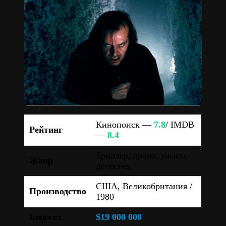
Кинопоиск —
7.8
/ IMDB
Рейтинг
—
8.4
Триллер, драма, ужасы,
Жанр
детектив
США, Великобритания /
Производство
1980
Бюджет
$19 000 000