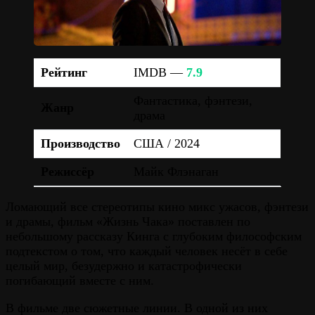
Рейтинг
IMDB —
7.9
Фантастика, фэнтези,
Жанр
драма
Производство
США / 2024
Режиссёр
Майк Флэнаган
Ломающий все стереотипы кино микс ужасов, фэнтези
и драмы, фильм «Жизнь Чака» поставлен по
небольшому рассказу Кинга с глубоким философским
подтекстом о том, что каждый человек несёт в себе
целый мир, безудержно и катастрофически
погибающий вместе с ним.
В фильме две сюжетные линии. В одной из них