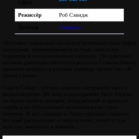
США
Режиссёр
Роб Сэвидж
Трейлер
Смотреть
«Бугимен» тщательно исследует всеобщий страх перед
монстрами, скрывающимися во тьме, используя
скримеры и психологические ловушки. Это довольно
вольная адаптация известного рассказа Стивена Кинга,
название которого в русском переводе звучит так: «И
пришёл Бука».
Сэди и Сойер – сёстры, недавно потерявшие мать в
автокатастрофе. Их отец психотерапевт Уилл Харпер
не может помочь дочерям, погружённый в мрачную
скорбь и не обращающий внимания на их страх
темноты. И вот однажды к Уиллу приходит пациент,
который рассказывает о смерти своих детей от рук
монстра, живущего в темноте…