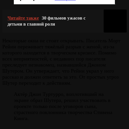
Читайте также
30 фильмов ужасов с
детьми в главной роли
Некоторые окна не стоит открывать. Писатель Морт
Рейни переживает тяжёлый разрыв с женой, из-за
которого находится в творческом кризисе. Помимо
всех неприятностей, с недавних пор писателя
преследует незнакомец, назвавшийся Джоном
Шутером. Он утверждает, что Рейни украл у него
рассказ и должен ответить за это. От простых угроз
Шутер переходит к действиям.
Актёр Джон Туртурро, воплотивший на
экране образ Шутера, решил участвовать в
проекте только после уговоров сына,
страстного поклонника творчества Стивена
Кинга.