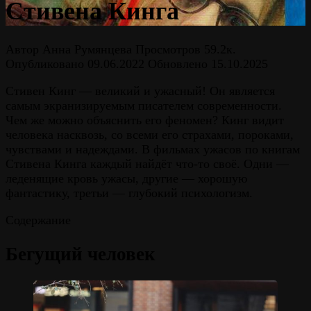
Стивена Кинга
Автор
Анна Румянцева
Просмотров
59.2к.
Опубликовано
09.06.2022
Обновлено
15.10.2025
Стивен Кинг — великий и ужасный! Он является
самым экранизируемым писателем современности.
Чем же можно объяснить его феномен? Кинг видит
человека насквозь, со всеми его страхами, пороками,
чувствами и надеждами. В фильмах ужасов по книгам
Стивена Кинга каждый найдёт что-то своё. Одни —
леденящие кровь ужасы, другие — хорошую
фантастику, третьи — глубокий психологизм.
Содержание
Бегущий человек