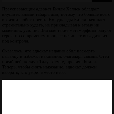
Преуспевающий адвокат Билли Халлек обладает
внушительными габаритами, потому что больше всего
в жизни любит поесть. Но однажды Билли начинает
стремительно худеть, не прикладывая к этому ни
малейших усилий. Вначале такие метаморфозы радуют
героя, но со временем процесс начинает выходить из-
под контроля.
Оказалось, что адвокат недавно сбил насмерть
цыганку и избежал наказания, благодаря связям. Отец
погибшей, колдун Тадуз Лемке, проклял Билли.
Теперь, чтобы снять наказание, адвокат должен
выбрать, кто умрёт вместо него.