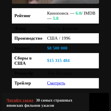
Кинопоиск —
6.8
/ IMDB
Рейтинг
—
5.8
Жанр
Ужасы, фэнтези
Производство
США / 1996
Бюджет
$8 500 000
Сборы в
$15 315 484
США
Режиссёр
Том Холланд
Трейлер
Смотреть
Читайте также
30 самых страшных
японских фильмов ужасов