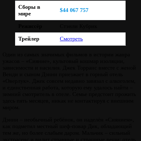
Сборы в
$44 067 757
мире
Режиссёр
Стэнли Кубрик
Трейлер
Смотреть
Один из самых значимых фильмов в истории жанра
ужасов – «Сияние», культовый кошмар изоляции,
зависимости и насилия. Джек Торранс вместе с женой
Венди и сыном Дэнни приезжает в горный отель
«Оверлук». Джек совсем недавно завязал с алкоголем,
и единственная работа, которую ему удалось найти –
зимний смотритель в отеле. Семье предстоит прожить
здесь пять месяцев, никак не контактируя с внешним
миром.
Дэнни – необычный ребёнок, он наделён «Сиянием»,
как подметил местный шеф-повар Дик, обладающий
тем же, но более слабым даром. Мальчик – сильный
экстрасенс и видит странные и страшные вещи: отель