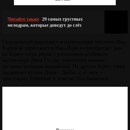
Читайте также
29 самых грустных
мелодрам, которые доведут до слёз
Скандальный журналист и начинающий писатель Ник
Кэррауэй переезжает в Нью-Йорк и приобретает дом
на берегу озера рядом с роскошным особняком
миллионера Джея Гэтсби, известного своими
экстравагантными выходками. На другом берегу озера
проживает кузина Джея – Дейзи, и её муж –
аристократ, бонвиван и ловелас Том Бьюкенен.