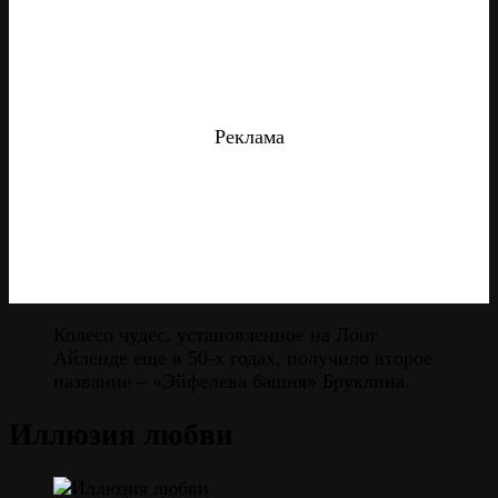
Реклама
Колесо чудес, установленное на Лонг
Айленде еще в 50-х годах, получило второе
название – «Эйфелева башня» Бруклина.
Иллюзия любви