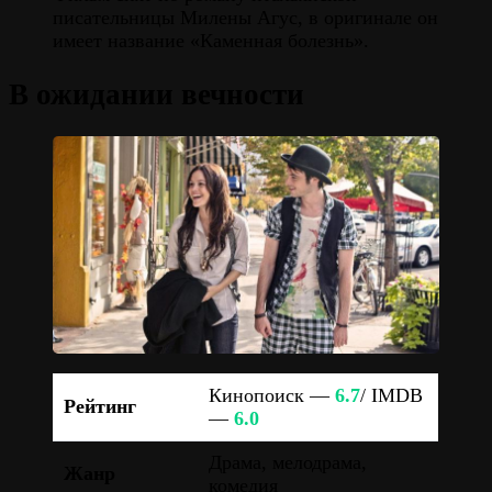
писательницы Милены Агус, в оригинале он
имеет название «Каменная болезнь».
В ожидании вечности
Кинопоиск —
6.7
/ IMDB
Рейтинг
—
6.0
Драма, мелодрама,
Жанр
комедия