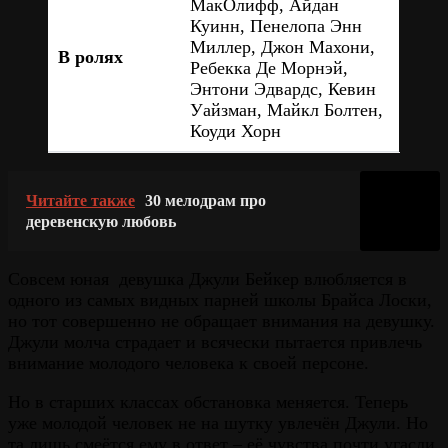
МакОлифф, Айдан
Куинн, Пенелопа Энн
Миллер, Джон Махони,
В ролях
Ребекка Де Морнэй,
Энтони Эдвардс, Кевин
Уайзман, Майкл Болтен,
Коуди Хорн
Читайте также
30 мелодрам про
деревенскую любовь
Совсем юная девушка Джули Бейкер влюбляется в
одного из самых видных парней школы Брайса Лоски,
но тот совершенно не обращает внимания на девушку.
Джули молча страдает и всячески пытается привлечь
внимание молодого человека к своей персоне.
Но в старших классах обстановка меняется. Теперь
уже молодой человек не на шутку увлечён Джули. Но
та лишь смеётся ему в ответ – её чувства почти угасли.