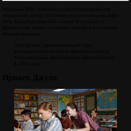
Невольно Ник становится свидетелем развития
отношений между богатыми и влиятельными мира
сего. Впоследствии Ник пишет бестселлер о
безответной любви, разбитых мечтах и унесённых
ветром надеждах.
Этот роман, принадлежащий перу
американского писателя Фрэнсиса Скотта
Фицджеральда, впервые был экранизирован
в 1926 году.
Привет, Джули