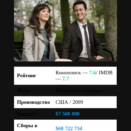
Кинопоиск —
7.6
/ IMDB
Рейтинг
—
7.7
Жанр
Мелодрама, комедия
Производство
США / 2009
Бюджет
$7 500 000
Сборы в
$60 722 734