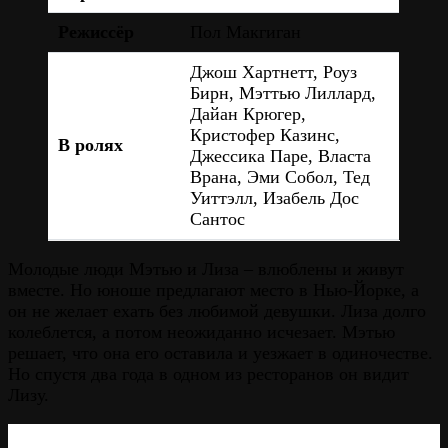
Режиссёр
Пол Макгиган
Джош Хартнетт, Роуз
Бирн, Мэттью Лиллард,
Дайан Крюгер,
Кристофер Казинс,
В ролях
Джессика Паре, Власта
Врана, Эми Собол, Тед
Уиттэлл, Изабель Дос
Сантос
Молодые люди Мэтью и Лиза – влюблены и живут
вместе. Но юноше предлагают место в Нью-Йорке, а
он не желает ехать без любимой девушки. Лиза долго
колеблется, а потом неожиданно исчезает. Мэтью
решает, что она его оставила и уезжает в одиночестве.
Но спустя два года в одном из ресторанов он видит
Лизу.