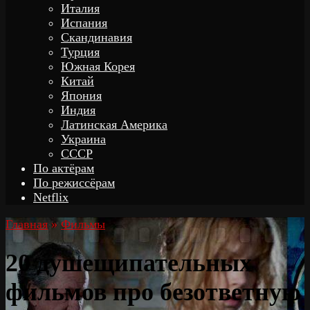
Италия
Испания
Скандинавия
Турция
Южная Корея
Китай
Япония
Индия
Латинская Америка
Украина
СССР
По актёрам
По режиссёрам
Netflix
Главная
»
Фильмы
20 душещипательных
фильмов про безответную