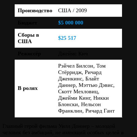
Производство
США / 2009
Бюджет
$5 000 000
Сборы в
$25 517
США
Режиссёр
Джеймс Кич
Рэйчел Билсон, Том
Стёрридж, Ричард
Дженкинс, Блайт
Даннер, Мэттью Дэвис,
В ролях
Скотт Мехловиц,
Джейми Кинг, Никки
Блонски, Нельсон
Франклин, Ричард Гант
Главный герой фильма Уилл Доннер – молодой
человек без амбиций, не имеющий особых целей в