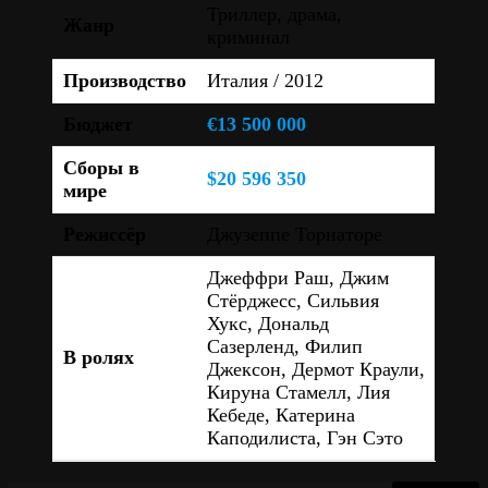
Триллер, драма,
Жанр
криминал
Производство
Италия / 2012
Бюджет
€13 500 000
Сборы в
$20 596 350
мире
Режиссёр
Джузеппе Торнаторе
Джеффри Раш, Джим
Стёрджесс, Сильвия
Хукс, Дональд
Сазерленд, Филип
В ролях
Джексон, Дермот Краули,
Кируна Стамелл, Лия
Кебеде, Катерина
Каподилиста, Гэн Сэто