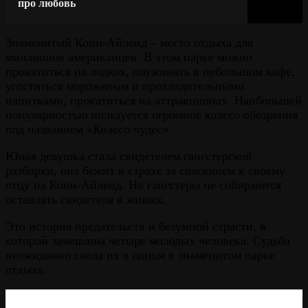
про любовь
Знаменитый Кони-Айленд – место отдыха для
миллионов американцев. В этом парке можно
прокатиться на лодках, поужинать в небольшом кафе,
угоститься мороженым и прохладительными
напитками, прокатиться на аттракционах. Наибольшей
популярностью пользуется огромное колесо обозрения
под названием «Колесо чудес».
Юная девушка стала свидетелем гангстерской
разборки, она бежит в страхе за спасением к своему
отцу на Кони-Айленд. Но гангстеры не собираются
оставлять свидетеля в живых.
Это история предательств и безумной страсти, в
которой замешаны четыре молодых человека. Судьба
неожиданно свела их в одном в знаменитом парке
отдыха.