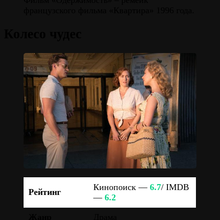
французского фильма «Квартира» 1996 года.
Колесо чудес
Кинопоиск —
6.7
/ IMDB
Рейтинг
—
6.2
Жанр
Драма