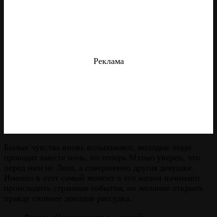
Реклама
Былые чувства вновь вспыхивают, молодые люди
проводят вместе ночь, но теперь Мэтью уверен, что
перед ним не Лиза, а совершенно другая девушка.
Именно в этот самый момент в его жизни начинают
происходить странные события, но желание открыть
правду сильнее доводов рассудка.
Фильм «Одержимость» – ремейк