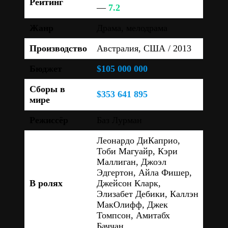
Рейтинг
—
7.2
Жанр
Драма, мелодрама
Производство
Австралия, США / 2013
Бюджет
$105 000 000
Сборы в
$353 641 895
мире
Режиссёр
Баз Лурман
Леонардо ДиКаприо,
Тоби Магуайр, Кэри
Маллиган, Джоэл
Эдгертон, Айла Фишер,
В ролях
Джейсон Кларк,
Элизабет Дебики, Каллэн
МакОлифф, Джек
Томпсон, Амитабх
Баччан