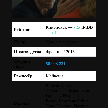
Кинопоиск —
7.1
/ IMDB
Рейтинг
—
7.1
Жанр
Драма, мелодрама
Производство
Франция / 2015
Сборы в
$8 003 331
мире
Режиссёр
Майвенн
Венсан Кассель,
Эмманюэль Берко, Луи
Гаррель, Изильд Ле
Беско, Кристель Сэйнт
В ролях
Луис Огустен, Патрик