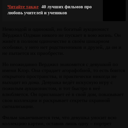
Читайте также
40 лучших фильмов про
любовь учителей и учеников
Немолодой и одинокий, но богатый аукционист
Вёрджил Олдман никого не пускает в вою жизнь. Он
живёт в полном одиночестве в своём шикарном
особняке, у него нет родственников и друзей, да он и
не пытается их приобрести.
Но неожиданно Верджил знакомится с девушкой по
имени Клэр. Она страдает агорафобией, то есть боится
открытого пространства, и практически никогда не
выходит из дома. Девушка ведёт искусную игру с
пожилым аукционистом, и тот быстро в неё
влюбляется. Он приглашает её в свой дом, показывает
свои коллекции и раскрывает секреты охранной
сигнализации.
Фильм заканчивается тем, что девушка уносит всю
коллекцию картин, оставив лишь одну – портрет