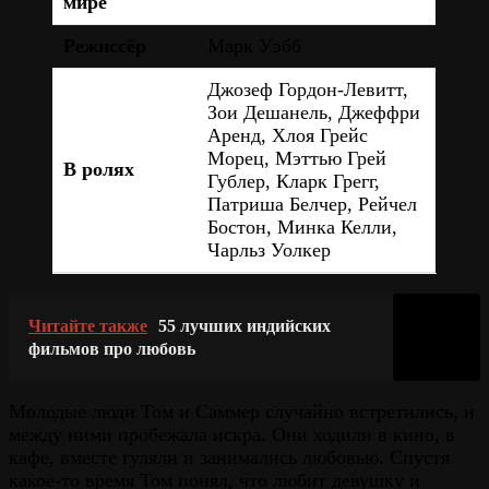
мире
Режиссёр
Марк Уэбб
Джозеф Гордон-Левитт,
Зои Дешанель, Джеффри
Аренд, Хлоя Грейс
Морец, Мэттью Грей
В ролях
Гублер, Кларк Грегг,
Патриша Белчер, Рейчел
Бостон, Минка Келли,
Чарльз Уолкер
Читайте также
55 лучших индийских
фильмов про любовь
Молодые люди Том и Саммер случайно встретились, и
между ними пробежала искра. Они ходили в кино, в
кафе, вместе гуляли и занимались любовью. Спустя
какое-то время Том понял, что любит девушку и