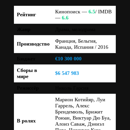
Кинопоиск —
6.5
/ IMDB
Рейтинг
—
6.6
Жанр
Драма, мелодрама
Франция, Бельгия,
Производство
Канада, Испания / 2016
Бюджет
€10 300 000
Сборы в
$6 547 983
мире
Режиссёр
Николь Гарсия
Марион Котийяр, Луи
Гаррель, Алекс
Брендемюль, Брижит
Роюан, Виктуар Дю Буа,
В ролях
Алоиз Саваж, Дэниэл