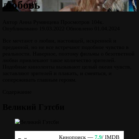
любовь
Автор
Анна Румянцева
Просмотров
104к.
Опубликовано
19.03.2022
Обновлено
01.04.2024
Все мечтают о любви, настоящей, искренней и
преданной, но не все встречают подобное чувство в
реальности. Наверное, поэтому фильмы о безответной
любви привлекают такое количество зрителей.
Подобные киноленты вызывают целый океан чувств,
заставляют зрителей и плакать, и смеяться, и
сопереживать главным героям.
Содержание
Великий Гэтсби
Кинопоиск —
7.9
/ IMDB