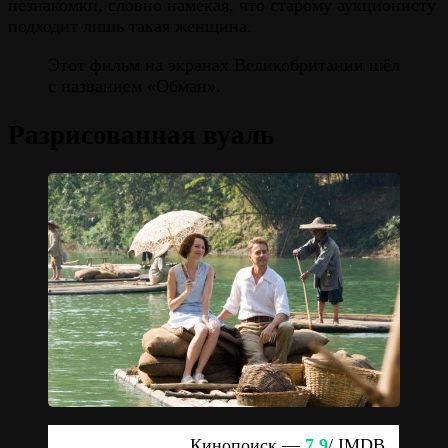
незнакомки, словно намекая, что старому аукционисту
подходит лишь такая женщина.
Этот фильм на экранах Великобритании шёл
с названием «Обман».
Разрисованная вуаль
Кинопоиск —
7.9
/ IMDB