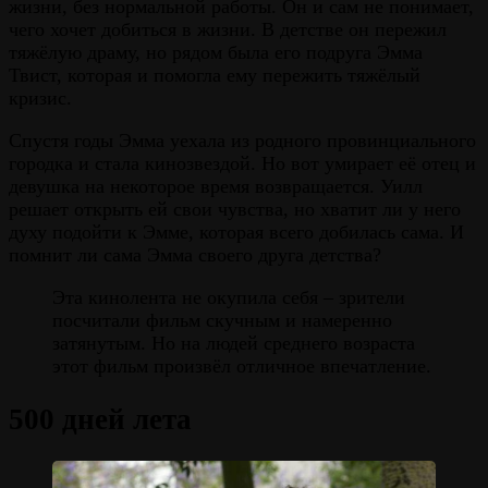
жизни, без нормальной работы. Он и сам не понимает,
чего хочет добиться в жизни. В детстве он пережил
тяжёлую драму, но рядом была его подруга Эмма
Твист, которая и помогла ему пережить тяжёлый
кризис.
Спустя годы Эмма уехала из родного провинциального
городка и стала кинозвездой. Но вот умирает её отец и
девушка на некоторое время возвращается. Уилл
решает открыть ей свои чувства, но хватит ли у него
духу подойти к Эмме, которая всего добилась сама. И
помнит ли сама Эмма своего друга детства?
Эта кинолента не окупила себя – зрители
посчитали фильм скучным и намеренно
затянутым. Но на людей среднего возраста
этот фильм произвёл отличное впечатление.
500 дней лета