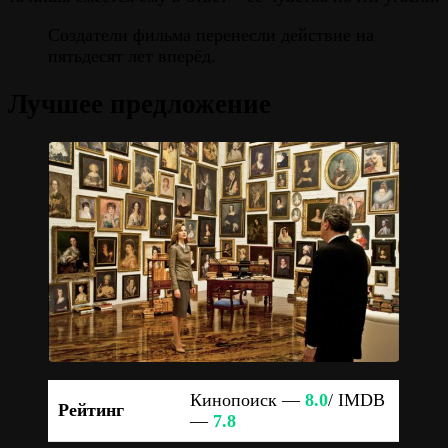
Создатели фильма перенесли действие на
пятьдесят лет вперёд.
Лучшее предложение
Кинопоиск —
8.0
/ IMDB
Рейтинг
—
7.8