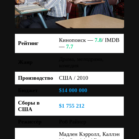
Кинопоиск —
7.8
/ IMDB
Рейтинг
—
7.7
Драма, мелодрама,
Жанр
комедия
Производство
США / 2010
Бюджет
$14 000 000
Сборы в
$1 755 212
США
Режиссёр
Роб Райнер
Мадлен Кэрролл, Каллэн