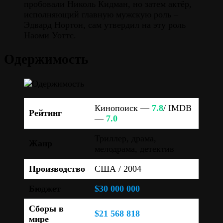
пробовали Николь Кидман, но затем актёр,
исполняющий главную мужскую роль –
Эдвард Нортон, сам утвердил на эту роль
Наоми Уоттс.
Одержимость
Кинопоиск —
7.8
/ IMDB
Рейтинг
—
7.0
Триллер, драма,
Жанр
мелодрама, детектив
Производство
США / 2004
Бюджет
$30 000 000
Сборы в
$21 568 818
мире