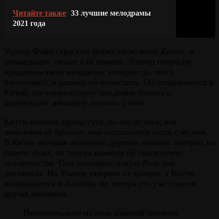
Читайте также
33 лучшие мелодрамы
2021 года
Уолтер Фэйн страстно любит свою жену Китти, и
неожиданно узнает о её измене. Уолтер потрясён
предательством женщины, которую до этого
боготворил, и решает ей отомстить. Он отправляется в
Китай, где свирепствует эпидемия холеры и
принуждает женщину поехать с ним.
Китти вначале протестует, но после того, как
любовник её бросает, она соглашается ехать с мужем.
В Китае молодая женщина другими глазами смотрит на
своего мужа, он теперь кажется ей спасителем
человечества. Она понимает, какую боль ему
доставила. Но Уолтер умирает от холеры, а Китти
возвращается в Англию, но теперь это уже совсем
другая женщина.
Первоначально на роль главной героини