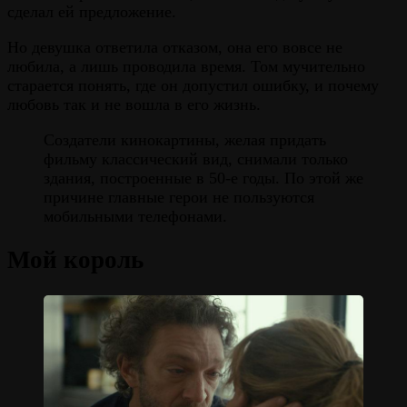
сделал ей предложение.
Но девушка ответила отказом, она его вовсе не
любила, а лишь проводила время. Том мучительно
старается понять, где он допустил ошибку, и почему
любовь так и не вошла в его жизнь.
Создатели кинокартины, желая придать
фильму классический вид, снимали только
здания, построенные в 50-е годы. По этой же
причине главные герои не пользуются
мобильными телефонами.
Мой король