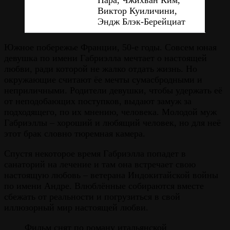
Пара, Чжихван Ким,
Виктор Куиличини,
Эндж Блэк-Берейциат
Южное побережье Франции, 50-е годы. Совсем юная
девушка по имени Габриэлла мечтает о настоящей
любви, ради которой не жалко отдать жизнь. Но
окружающие считают ёе мечты сумасбродными и
неприличными. Родители девушки, чтобы удержать её
от неподобающих поступков, выдают замуж за
подходящего, по их мнению, человека. Молодой муж
Габриэллы – хороший и любящий человек, но для неё
этот брак словно тюремная камера.
Спустя некоторое время Габриэлла попадет в
санаторий на лечение и там она встречает свою
настоящую любовь – ветерана Индокитайской войны
по имени Андре. Влюблённые собираются вместе
сбежать от реальности и погрузиться в свой
иллюзорный мир настоящей любви.
Фильм снят по роману итальянской