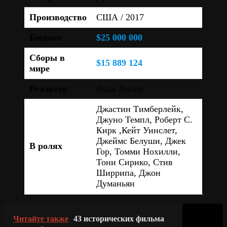
Производство
США / 2017
Бюджет
$25 000 000
Сборы в
$15 889 124
мире
Режиссёр
Вуди Аллен
Джастин Тимберлейк,
Джуно Темпл, Роберт С.
Кирк ,Кейт Уинслет,
Джеймс Белуши, Джек
В ролях
Гор, Томми Нохилли,
Тони Сирико, Стив
Ширрипа, Джон
Думаньян
Читайте также
43 исторических фильма