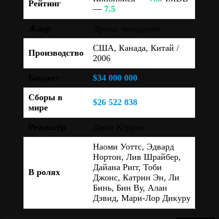
Рейтинг
—
7.5
Жанр
Драма, мелодрама
США, Канада, Китай /
Производство
2006
Бюджет
$34 000 000
Сборы в
$26 522 838
мире
Режиссёр
Джон Кёрран
Наоми Уоттс, Эдвард
Нортон, Лив Шрайбер,
Дайана Ригг, Тоби
В ролях
Джонс, Катрин Эн, Ли
Бинь, Бин Ву, Алан
Дэвид, Мари-Лор Дикуру