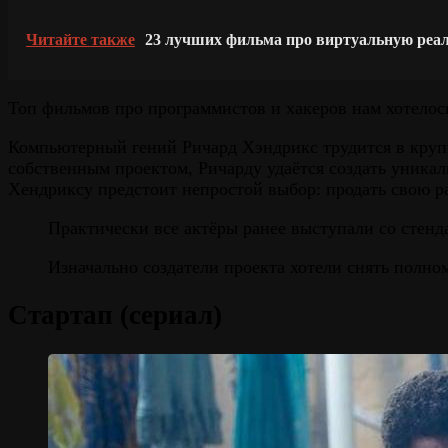
Читайте также
23 лучших фильма про виртуальную реа
Топ фильмов про программистов и хакеров нам хотелось
Компьютерный гений Ричард Хэндрикс трудится в крупно
собственным проектом, Ричарду удаётся создать уника
Хендриксу предстоит непростой выбор: продать свою р
Практически все актёры ранее выступали со стенд
Изначально создатели проекта хотели снять полн
Стартап (сериал)