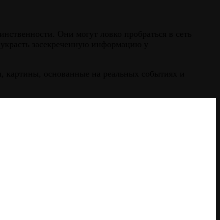
инственности. Они могут ловко пробраться в сеть
 украсть засекреченную информацию у
, картины, основанные на реальных событиях и