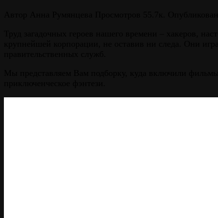
Автор
Анна Румянцева
Просмотров
55.7к.
Опубликова
Труд загадочных героев нашего времени – хакеров, нас
крупнейшей корпорации, не оставив ни следа. Они иг
правительственных служб.
Мы представляем Вам подборку, куда включили фильмы
приключенческое фэнтези.