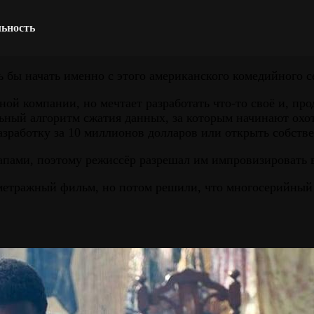
льность
 бы начать именно с этого американского комедийного с
й компании, но мечтает разработать что-то своё и, прод
льный алгоритм сжатия данных, за которым начинают охо
азработку за 10 миллионов долларов или открыть собств
апами, поэтому режиссёр разрешал им импровизировать в
ометражный фильм, но потом решили, что многосерийный