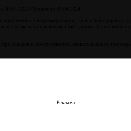
но
30.07.2022
Обновлено
03.04.2024
тоящих гениев программирования, скрыт под покровом та
раючи взламывают секретные базы данных. Они способны
 про хакеров и программистов, захватывающие триллеры
Реклама