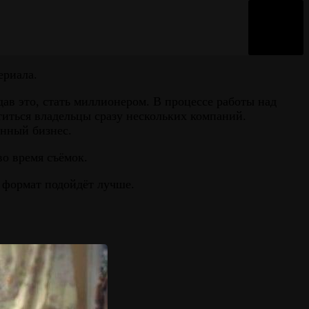
ериала.
ав это, стать миллионером. В процессе работы над
титься владельцы сразу нескольких компаний.
енный бизнес.
о время съёмок.
 формат подойдёт лучше.