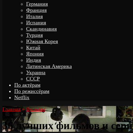
Германия
Франция
Италия
Испания
Скандинавия
Турция
Южная Корея
Китай
Япония
Индия
Латинская Америка
Украина
СССР
По актёрам
По режиссёрам
Netflix
Главная
»
Фильмы
36 лучших фильмов и сери