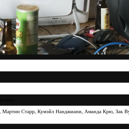
Бэббит
 Мартин Старр, Кумэйл Нанджиани, Аманда Крю, Зак Ву