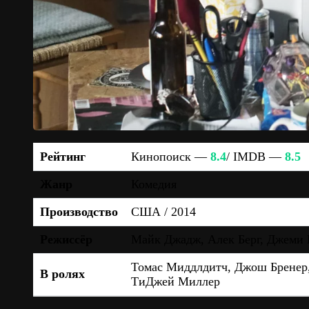
Рейтинг
Кинопоиск —
8.4
/ IMDB —
8.5
Жанр
Комедия
Производство
США / 2014
Режиссёр
Майк Джадж, Алек Берг, Джеми 
Томас Миддлдитч, Джош Бренер,
В ролях
ТиДжей Миллер