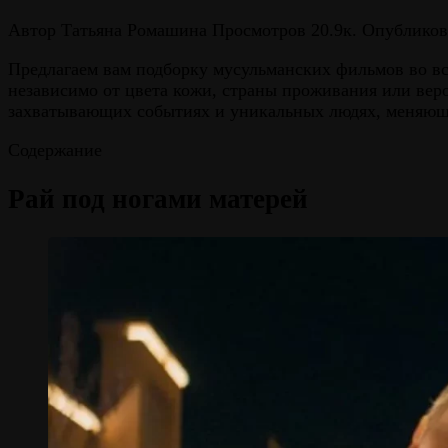
Автор
Татьяна Ромашина
Просмотров
20.9к.
Опубликов
Предлагаем вам подборку мусульманских фильмов во всё
независимо от цвета кожи, страны проживания или вер
захватывающих событиях и уникальных людях, меняющ
Содержание
Рай под ногами матерей