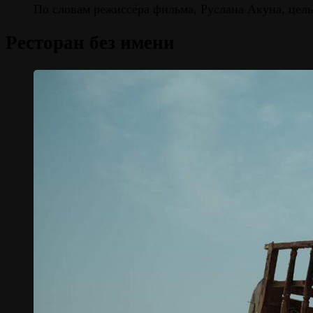
По словам режиссёра фильма, Руслана Акуна, цель
Ресторан без имени