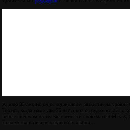
трогательный
роуд-муви
о любви сына к матери и об и
Адилю 35 лет, но он остановился в развитии на уровне 
Теперь, когда маме уже 75 лет и она с трудом встаёт с 
решает пешком на тележке отвезти свою мать в Мекку, 
знакомства и невероятную силу любви…