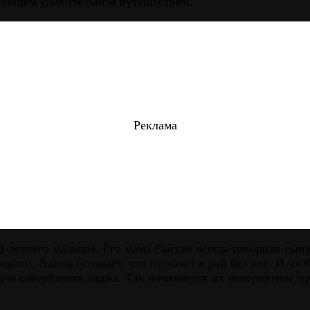
х общем удивительном путешествии.
Реклама
8-летнего малыша. Его мама Райхан всегда говорила сыну,
кровати, Адиль осознаёт, что не хочет в рай без неё. И ч
для совершения хаджа. Так начинается их невероятное п