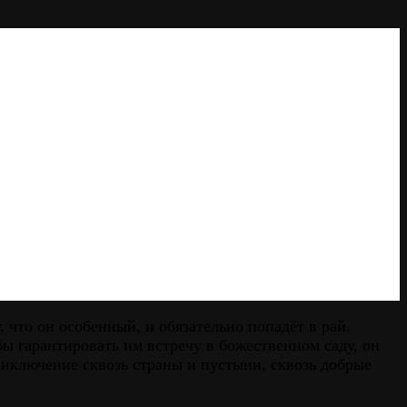
 что он особенный, и обязательно попадёт в рай.
тобы гарантировать им встречу в божественном саду, он
риключение сквозь страны и пустыни, сквозь добрые