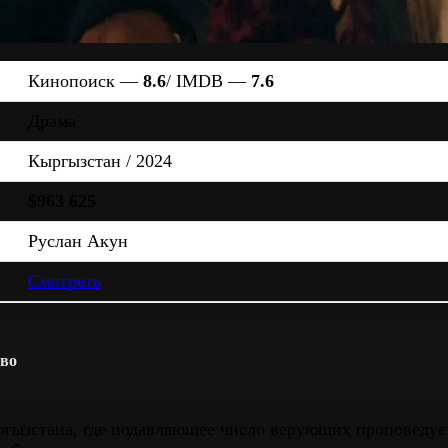
Кинопоиск —
8.6
/ IMDB —
7.6
Драма
Кыргызстан / 2024
$963 625
Руслан Акун
Смотреть
тво
ргызстана, где подавляющее число верующих проповедуе