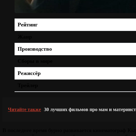
Рейтинг
Жанр
Производство
Сборы в мире
Режиссёр
Трейлер
Читайте также
30 лучших фильмов про мам и материнс
В последнее время бурно развивается кинематограф Кы