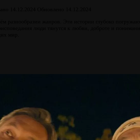
ано
14.12.2024
Обновлено
14.12.2024
м разнообразии жанров. Эти истории глубоко погружают 
оисповедания люди тянутся к любви, доброте и понима
их мир.