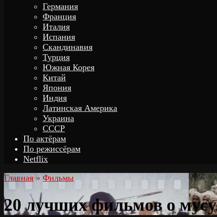
Германия
Франция
Италия
Испания
Скандинавия
Турция
Южная Корея
Китай
Япония
Индия
Латинская Америка
Украина
СССР
По актёрам
По режиссёрам
Netflix
Главная
»
Фильмы
20 лучших фильмов о мус