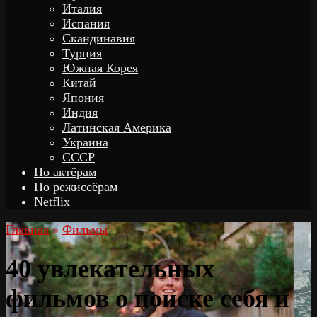
Италия
Испания
Скандинавия
Турция
Южная Корея
Китай
Япония
Индия
Латинская Америка
Украина
СССР
По актёрам
По режиссёрам
Netflix
Главная
»
Фильмы
40 увлекательных
фильмов о поиске себя и