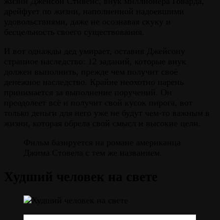
жизни Джейсон Стивенс, внук миллионера Говарда,
дрейфует по жизни, наполненной надоевшими
удовольствиями, даже не осознавая скуку и
бесцельность своего существования.
И вот однажды дед умирает, оставив Джейсону
странное наследство: 12 заданий, которые внук
должен выполнить, прежде чем получит своё
денежное наследство. Крайне неохотно парень
принимается за выполнение поручений. Он
преодолеет всё и получит свой кусок пирога, вот
только деньги для него уже не будут чем-то важным в
жизни, которая обрела свой смысл и высокие цели.
Фильм базируется на романе американца
Джима Стовела с тем же названием.
Худший человек на свете