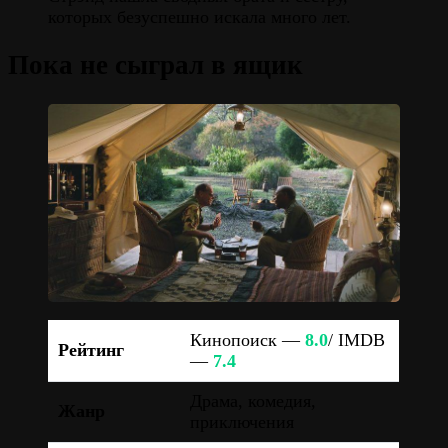
которых безуспешно искала много лет.
Пока не сыграл в ящик
Кинопоиск —
8.0
/ IMDB
Рейтинг
—
7.4
Драма, комедия,
Жанр
приключения