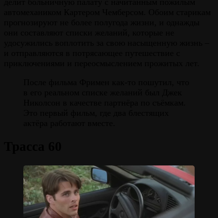
делит больничную палату с начитанным пожилым
автомехаником Картером Чемберсом. Обоим старикам
прогнозируют не более полугода жизни, и однажды
они составляют списки желаний, которые не
удосужились воплотить за свою насыщенную жизнь –
и отправляются в потрясающее путешествие с
приключениями и переосмыслением прожитых лет.
После фильма Фримен как-то пошутил, что
в его реальном списке желаний был Джек
Николсон в качестве партнёра по съёмкам.
Это первый фильм, где два блестящих
актёра работают вместе.
Трасса 60