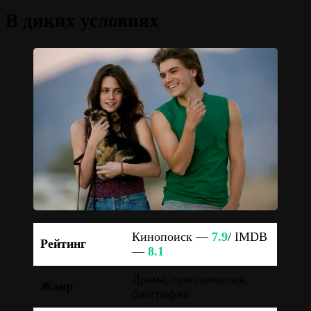
В диких условиях
Кинопоиск —
7.9
/ IMDB
Рейтинг
—
8.1
Драма, приключения,
Жанр
биография