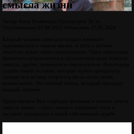
смысла жизни
Автор
Анна Румянцева
Просмотров
36.1к.
Опубликовано
01.08.2023
Обновлено
27.05.2024
Каждый человек рано или поздно начинает
задумываться о смысле жизни, и путь к истине
зачастую лежит через самопознание. Одни персонажи
буквально отправляются в путешествия ради поисков
смысла, другие занимаются самоанализом. Некоторым
судьба ставит условия, которые нужно преодолеть,
прежде чем истина откроется им во всём своём
великолепии. Это вечный поиск, который проходит
каждый человек.
Представляем Вам подборку фильмов о поиске себя и
смысла жизни – кино, которое подскажет путь и
заставит задуматься о своей собственной судьбе.