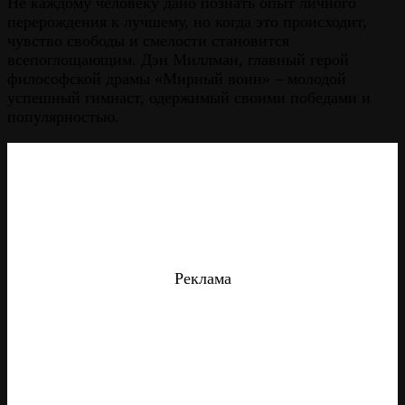
Не каждому человеку дано познать опыт личного
перерождения к лучшему, но когда это происходит,
чувство свободы и смелости становится
всепоглощающим. Дэн Миллман, главный герой
философской драмы «Мирный воин» – молодой
успешный гимнаст, одержимый своими победами и
популярностью.
Реклама