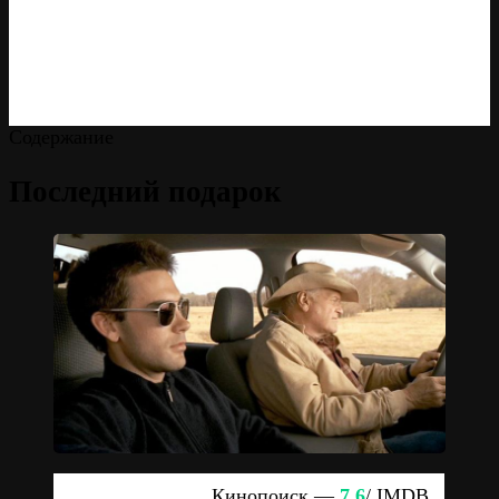
Содержание
Последний подарок
Кинопоиск —
7.6
/ IMDB