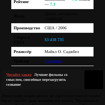
Рейтинг
—
7.3
Драма, мелодрама,
Жанр
семейный
Производство
США / 2006
Сборы в
$3 438 735
США
Режиссёр
Майкл О. Саджбел
Трейлер
Смотреть
Читайте также
Лучшие фильмы со
смыслом, способные перезагрузить
сознание
Некоторым людям далеко до обретения смысла жизни,
им не хватает даже желания его искать. Прожигатель