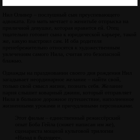
Нил Оливер – послушный сын преуспевающего
адвоката. Его мать мечтает о женитьбе отпрыска на
приличной девушке, которая нравится ей. Отец
тщательно готовит сына к юридической карьере, такой
же, какую выстроил сам. И оба родителя
пренебрежительно относятся к художественным
увлечениям самого Нила, считая это безопасной
блажью.
Однажды на праздновании своего дня рождения Нил
загадывает неординарное желание – найти свой,
только свой смысл жизни, познать себя. Желание
парня слышит коварный джинн, который отправляет
Нила в большое дорожное путешествие, наполненное
жизненными уроками и причудливыми персонажами.
Этот фильм – единственный режиссёрский
опыт Боба Гейла (сюжет написан им же),
сценариста мощной культовой трилогии
«Назад в будущее».