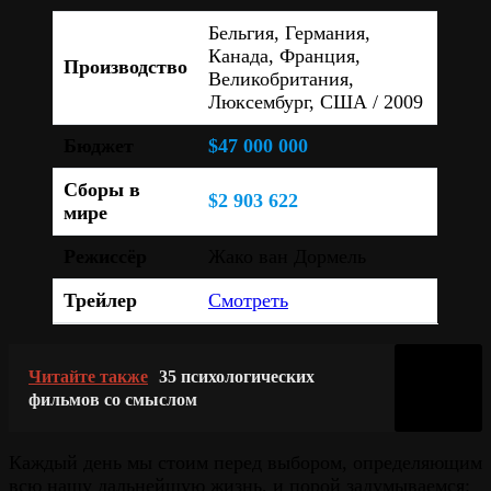
Бельгия, Германия,
Канада, Франция,
Производство
Великобритания,
Люксембург, США / 2009
Бюджет
$47 000 000
Сборы в
$2 903 622
мире
Режиссёр
Жако ван Дормель
Трейлер
Смотреть
Читайте также
35 психологических
фильмов со смыслом
Каждый день мы стоим перед выбором, определяющим
всю нашу дальнейшую жизнь, и порой задумываемся: