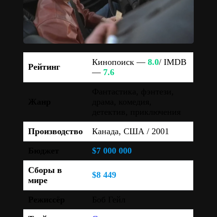
Кинопоиск —
8.0
/ IMDB
Рейтинг
—
7.6
Фантастика, фэнтези,
Жанр
драма, комедия,
детектив, приключения
Производство
Канада, США / 2001
Бюджет
$7 000 000
Сборы в
$8 449
мире
Режиссёр
Боб Гейл