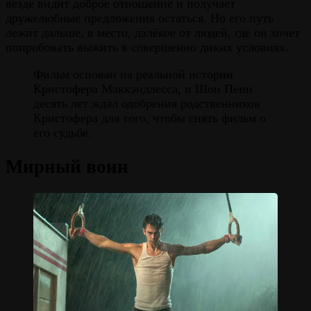
везде видит доброе отношение и получает
дружелюбные предложения остаться. Но его путь
лежит дальше, в место, далёкое от людей, где он хочет
попробовать выжить в совершенно диких условиях.
Фильм основан на реальной истории
Кристофера Маккэндлесса, и Шон Пенн
десять лет ждал одобрения родственников
Кристофера для того, чтобы снять фильм о
его судьбе.
Мирный воин