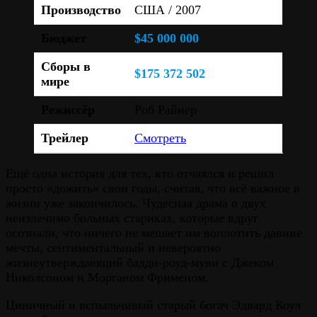
Производство
США / 2007
Бюджет
$45 000 000
Сборы в
$175 372 502
мире
Режиссёр
Роб Райнер
Трейлер
Смотреть
Ещё одна история для тех, кто отчаялся и решил
просто «дожить» свои годы, считая, что всё важное в
жизни уже закончилось. Чудесная драма о двух
неизлечимо больных стариках, которые вдруг
осознали, что ничего не мешает им воплотить давние
мечты, сентиментальный и невероятно
жизнеутверждающий бадди-роуд-муви с Джеком
Николсоном и Морганом Фрименом.
Циничный и вспыльчивый старый богач Эдвард Коул