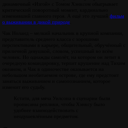
динамичный «Изгой» с Томом Хэнксом обыгрывает
критический поворотный момент, кардинально
изменивший главного героя. А ещё это лучший
фильм
о выживании в дикой природе
.
Чак Ноланд – мелкий начальник в крупной компании,
представитель среднего класса с хорошими
перспективами в карьере, общительный, обручённый с
приличной девушкой, словом, успешный во всём
человек. Но однажды самолёт, на котором он летит в
очередную командировку, терпит крушение над Тихим
океаном, и Чак в одиночестве оказывается на
небольшом необитаемом острове, где ему предстоит
заняться выживанием и самопознанием, которое
изменит его судьбу.
Кстати, для мяча Уилсона в сценарии были
прописаны реплики, чтобы Хэнксу было
удобнее взаимодействовать с
неодушевлённым предметом.