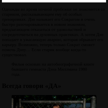
Однажды во время ночной пробежки он знакомится со
стариком, рассказывающим ему об особых
тренировках. Дэн называет его Сократом и очень
быстро разочаровывается в новом знакомом,
предлагающем отказаться от удовольствий и
сосредоточиться на духовных практиках. А затем Дэн
попадает в ужасающую аварию, которая обрывает его
карьеру. Возможно, теперь только Сократ сможет
помочь Дэну… Если старик вообще когда-то
существовал.
Фильм основан на автобиографичной книге
бывшего гимнаста Дэна Миллмана 1980
года.
Всегда говори «ДА»