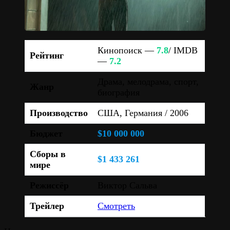
Кинопоиск —
7.8
/ IMDB
Рейтинг
—
7.2
Драма, мелодрама, спорт,
Жанр
биография
Производство
США, Германия / 2006
Бюджет
$10 000 000
Сборы в
$1 433 261
мире
Режиссёр
Виктор Сальва
Трейлер
Смотреть