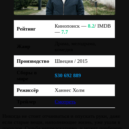
Кинопоиск —
8.2
/ IMDB
Рейтинг
—
7.7
Драма, мелодрама,
Жанр
комедия
Производство
Швеция / 2015
Сборы в
$30 692 889
мире
Режиссёр
Ханнес Холм
Трейлер
Смотреть
Никогда не стоит отчаиваться и опускать руки, даже
если старые вещи, наполняющие жизнь, уже ушли в
прошлое. Судьба непредсказуема, и может приберечь