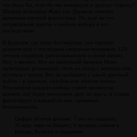
что было бы, если бы мы повернули в другую сторону?
Шедевр бельгийца Жако ван Дормеля отмечен
ярлычком научной фантастики. На деле же это
потрясающая притча о свободе выбора и его
последствиях.
В будущем, где люди бессмертны, они смотрят
реалити-шоу с последним смертным человеком, 123-
летним стариком, рассказывающем о своей жизни.
Нет, о жизнях. Вот он маленький мальчик Немо,
мучительно решающий, сесть на поезд с матерью или
остаться с отцом. Вот он выбирает, с какой девочкой
пойти – в красном, голубом или жёлтом платье.
Результатом каждого выбора станет множество
жизней, всё более непохожих друг на друга, и старик
фантазирует о каждой из них, проживая
бесконечность.
Цифры об этом фильме: 7 лет на создание,
33 млн. евро на бюджет, 6 месяцев съёмок в
Канаде, Бельгии и Германии.