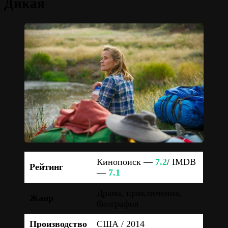
Дикая
Кинопоиск —
7.2
/ IMDB
Рейтинг
—
7.1
Драма, приключения,
Жанр
биография
Производство
США / 2014