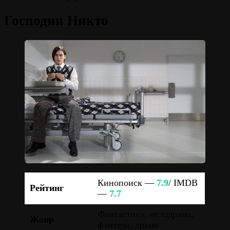
Господин Никто
Кинопоиск —
7.9
/ IMDB
Рейтинг
—
7.7
Фантастика, мелодрама,
Жанр
фэнтези, драма