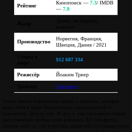
Кинопоиск —
7.3
/ IMDB
Рейтинг
—
7.8
Драма, мелодрама,
Жанр
комедия
Норвегия, Франция,
Производство
Швеция, Дания / 2021
Сборы в
$12 687 334
мире
Режиссёр
Йоаким Триер
Трейлер
Смотреть
Очень милая норвежская драма о девушке, которая
ищет себя в мире бесконечных возможностей и
поворотов. Джули уже 30 лет, и она постоянно ставит
под сомнение любые свои решения. Её бой-френд
Аксель ждёт от неё взрослых решений со стандартным