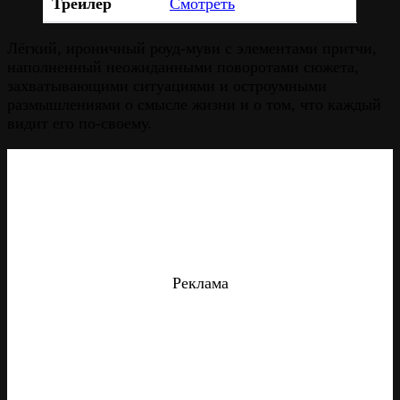
Трейлер
Смотреть
Лёгкий, ироничный роуд-муви с элементами притчи,
наполненный неожиданными поворотами сюжета,
захватывающими ситуациями и остроумными
размышлениями о смысле жизни и о том, что каждый
видит его по-своему.
Реклама