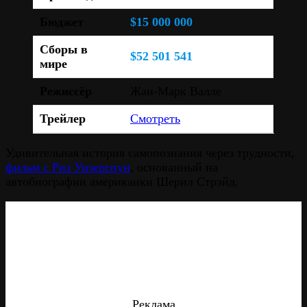
Бюджет
$15 000 000
Сборы в
$52 501 541
мире
Режиссёр
Жан-Марк Валле
Трейлер
Смотреть
Удивительная история самопознания через трудности,
фильм с Риз Уизерспун
, основанный на
автобиографии американки Шерил Стрэйд.
Реклама