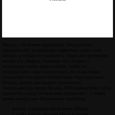
Шерил – 26-летняя неудачница. Она работает
официанткой, употребляет наркотики, спит с кем
попало, и только что развелась. Один миг прозрения
меняет всё. Шерил, понимая, что ей просто
необходимо найти смысл жизни, чтобы не
попрощаться с нею совсем скоро, без подготовки
отправляется в пешее путешествие через пустыню
Мохаве, решив преодолеть знаменитую
Тихоокеанскую тропу. 94 дня, 2000 километров, слёзы,
трудности, голод, бесконечное упрямство – и новая
жизнь, теперь уже бесценная и свободная.
Кстати, благодаря своей книге Шерил
Стрэйд нашла сводных брата и сестру,