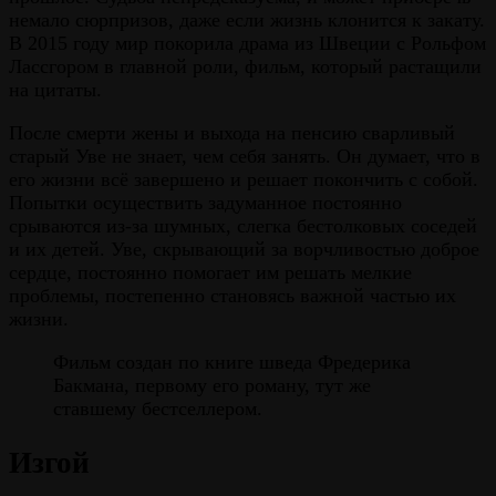
немало сюрпризов, даже если жизнь клонится к закату.
В 2015 году мир покорила драма из Швеции с Рольфом
Лассгором в главной роли, фильм, который растащили
на цитаты.
После смерти жены и выхода на пенсию сварливый
старый Уве не знает, чем себя занять. Он думает, что в
его жизни всё завершено и решает покончить с собой.
Попытки осуществить задуманное постоянно
срываются из-за шумных, слегка бестолковых соседей
и их детей. Уве, скрывающий за ворчливостью доброе
сердце, постоянно помогает им решать мелкие
проблемы, постепенно становясь важной частью их
жизни.
Фильм создан по книге шведа Фредерика
Бакмана, первому его роману, тут же
ставшему бестселлером.
Изгой