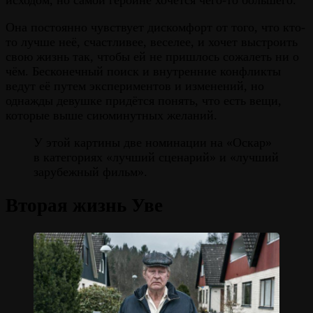
исходом, но самой героине хочется чего-то большего.
Она постоянно чувствует дискомфорт от того, что кто-
то лучше неё, счастливее, веселее, и хочет выстроить
свою жизнь так, чтобы ей не пришлось сожалеть ни о
чём. Бесконечный поиск и внутренние конфликты
ведут её путем экспериментов и изменений, но
однажды девушке придётся понять, что есть вещи,
которые выше сиюминутных желаний.
У этой картины две номинации на «Оскар»
в категориях «лучший сценарий» и «лучший
зарубежный фильм».
Вторая жизнь Уве