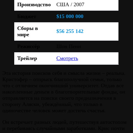
Производство
США / 2007
Бюджет
$15 000 000
Сборы в
$56 255 142
мире
Режиссёр
Шон Пенн
Трейлер
Смотреть
Эта история поисков себя и смысла жизни – реальна.
Кристофер – отпрыск благополучной семьи, только
что с отличием окончивший университет. Отдав все
накопленные деньги в благотворительные фонды, он
отправляется на поиски своего предназначения в
сторону Аляски, убеждённый, что только в
одиночестве человек может достичь счастья.
Он встречает разных людей, путешествуя автостопом
и перебиваясь случайными заработками. Крис почти