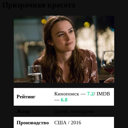
Призрачная красота
Кинопоиск —
7.2
/ IMDB
Рейтинг
—
6.8
Жанр
Драма, мелодрама
Производство
США / 2016