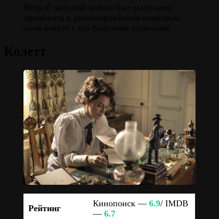
Второй мировой войны был вынужден
проживать в реквизированном немецком
доме вместе с его бывшими хозяевами.
Колетт
Кинопоиск —
6.9
/ IMDB
Рейтинг
—
6.7