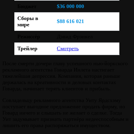
Бюджет
$36 000 000
Сборы в
$88 616 021
мире
Режиссёр
Дэвид Фрэнкел
Трейлер
Смотреть
После смерти дочери главу успешного нью-йоркского
рекламного агентства Говарда Инлета настигает
тяжелейшая депрессия. Компания, которая раньше
держалась на креативности и деловых контактах
Говарда, начинает терять клиентов и прибыль.
Совладельцу рекламного агентства Уиту Ярдсхэму
поступает выгодное предложение продать фирму, но
Говард ничего и слышать не желает о сделке. Тогда
Уит задумывает признать партнёра недееспособным и
лишить его права распоряжаться имуществом.