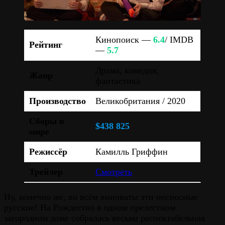
Кинопоиск —
6.4
/ IMDB
Рейтинг
—
5.7
Драма, комедия,
Жанр
фантастика
Производство
Великобритания / 2020
Сборы в
$438 825
мире
Режиссёр
Камилль Гриффин
Трейлер
Смотреть
Ну, конечно же, во всём виноваты эти несносные
русские! На Рождество в одном прелестном
загородном доме собралась весьма респектабельная