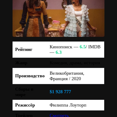
Кинопоиск —
6.5
/ IMDB
Рейтинг
—
6.3
Жанр
Комедия, драма, история
Великобритания,
Производство
Франция / 2020
Сборы в
$1 928 777
мире
Режиссёр
Филиппа Лоуторп
Трейлер
Смотреть