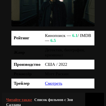
Кинопоиск —
6.1
/ IMDB
Рейтинг
—
6.5
Детектив, биография,
Жанр
криминал
Производство
США / 2022
Режиссёр
Мэтт Раскин
Трейлер
Смотреть
Читайте также
Список фильмов с Зои
Салдана