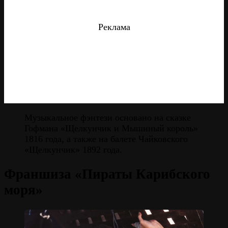
Реклама
Музыкальное фэнтези основано на сказке
Гофмана «Щелкунчик и Мышиный король»
1816 года, а также на балете Чайковского
«Щелкунчик» 1892 года.
Франшиза «Пираты Карибского
моря»