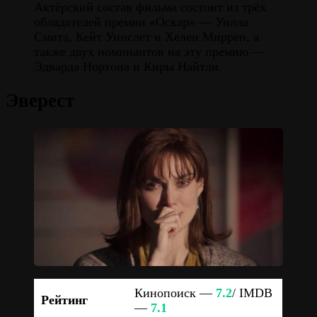
Актёрский состав фильма состоит из трёх
обладателей премии «Оскар» — Уилла
Смита, Кейт Уинслет и Хелен Миррен, а
также двух номинантов на эту премию —
Эдварда Нортона и Киры Найтли.
Эверест
Кинопоиск —
7.2
/ IMDB
Рейтинг
—
7.1