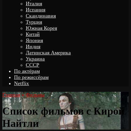
Италия
Испания
Скандинавия
Турция
Южная Корея
Китай
Япония
Индия
Латинская Америка
Украина
СССР
По актёрам
По режиссёрам
Netflix
Главная
»
Фильмы
Список фильмов с Кирой
Найтли