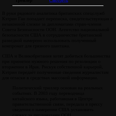
Трейлер
Смотреть
В руки рядового аналитика британских спецслужб
Кэтрин Ган попадает переписка, свидетельствующая о
незаконной слежке за дипломатами стран-членов
Совета Безопасности ООН. Агентство национальной
безопасности США в сотрудничестве британской
разведкой намерено использовать полученный
компромат для грязного шантажа.
США и Великобритания хотят добиться большинства
при принятии нужного решения по резолюции о
вторжении в Ирак. Рискуя собственной карьерой,
Кэтрин передаёт полученные сведения журналистам
для огласки в средствах массовой информации.
Политический триллер основан на реальных
событиях. В 2003 году переводчица
китайского языка, работавшая в Центре
правительственной связи, передала в прессу
сведения о намерении США установить
слежку за дипломатами ООН.