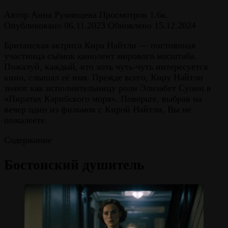
Автор
Анна Румянцева
Просмотров
1.6к.
Опубликовано
06.11.2023
Обновлено
15.12.2024
Британская актриса Кира Найтли — постоянная
участница съёмок кинолент мирового масштаба.
Пожалуй, каждый, кто хоть чуть-чуть интересуется
кино, слышал её имя. Прежде всего, Киру Найтли
знают как исполнительницу роли Элизабет Суонн в
«Пиратах Карибского моря». Поверьте, выбрав на
вечер один из фильмов с Кирой Найтли, Вы не
пожалеете.
Содержание
Бостонский душитель