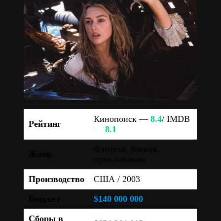
Кинопоиск —
8.4
/ IMDB
Рейтинг
—
8.1
Фэнтези, боевик,
Жанр
приключения
Производство
США / 2003
Бюджет
$140 000 000
Сборы в