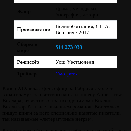
Драма, мелодрама,
Жанр
биография, история
Великобритания, США,
Производство
Венгрия / 2017
Сборы в
$14 273 033
мире
Режиссёр
Уош Уэстмоленд
Трейлер
Смотреть
Конец XIX века. Дочь офицера Габриэль Колетт
входит замуж за светского мота и повесу Анри Готье-
Виллара, известного под псевдонимом «Вилли».
Вилли зарабатывает изданием романов. Вот только
пишут книги за него специально нанятые писатели,
так называемые «литературные негры».
Колетт также обнаруживает у себя писательский дар и