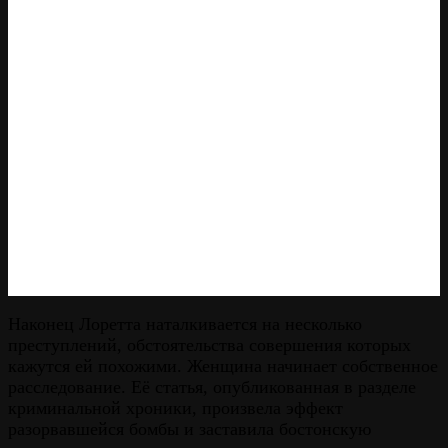
Наконец Лоретта наталкивается на несколько
преступлений, обстоятельства совершения которых
кажутся ей похожими. Женщина начинает собственное
расследование. Её статья, опубликованная в разделе
криминальной хроники, произвела эффект
разорвавшейся бомбы и заставила бостонскую