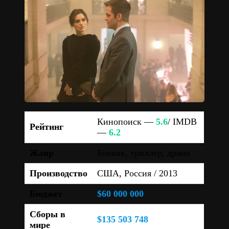
Кинопоиск —
5.6
/ IMDB
Рейтинг
—
6.2
Жанр
Боевик, триллер, драма
Производство
США, Россия / 2013
Бюджет
$60 000 000
Сборы в
$135 503 748
мире