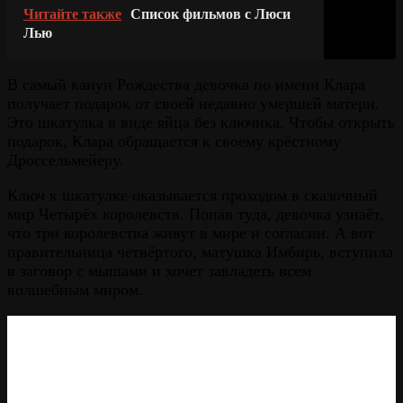
Читайте также
Список фильмов с Люси
Лью
В самый канун Рождества девочка по имени Клара
получает подарок от своей недавно умершей матери.
Это шкатулка в виде яйца без ключика. Чтобы открыть
подарок, Клара обращается к своему крёстному
Дроссельмейеру.
Ключ к шкатулке оказывается проходом в сказочный
мир Четырёх королевств. Попав туда, девочка узнаёт,
что три королевства живут в мире и согласии. А вот
правительница четвёртого, матушка Имбирь, вступила
в заговор с мышами и хочет завладеть всем
волшебным миром.