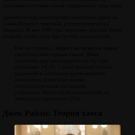
заоблачных склонах самой грандиозной горы мира.
Драматическая кинокартина посвящена одной из
самых больших трагедий, развернувшихся на
Эвересте. В мае 1996 года жертвами высшей точки
планеты стали сразу три группы альпинистов.
Как ни странно, Эверест не является самым
смертоносным горным пиком. Шанс
погибнуть при восхождении на эту гору
составляет 14,1%. Самой опасной горной
вершиной в настоящее время является
Аннапурна, известная своими
непредсказуемыми погодными
условиями. Риск гибели альпинистов на
Аннапурна превышает 29%.
Джек Райан: Теория хаоса