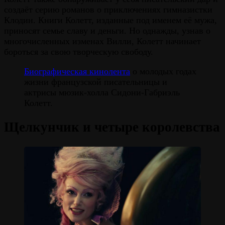
создаёт серию романов о приключениях гимназистки
Клодин. Книги Колетт, изданные под именем её мужа,
приносят семье славу и деньги. Но однажды, узнав о
многочисленных изменах Вилли, Колетт начинает
бороться за свою творческую свободу.
Биографическая кинолента
о молодых годах
жизни французской писательницы и
актрисы мюзик-холла Сидони-Габриэль
Колетт.
Щелкунчик и четыре королевства