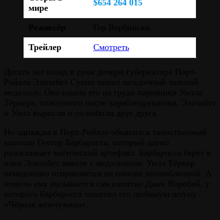
$654 264 015
мире
Режиссёр
Гор Вербински
Трейлер
Смотреть
Десять лет назад в руки дочери губернатора Порт-
Ройала Элизабет Суонн попал загадочный золотой
медальон. Она нашла его на груди парнишки Уилла
Тёрнера, спасённого после кораблекрушения. Элизабет
и Уилл выросли и полюбили друг друга.
Но однажды в Порт-Ройале объявился таинственный
капитан Гектор Барбаросса, который давно
разыскивает магический артефакт. Барбаросса берёт в
плен Элизабет вместе с медальоном. Уилл Тёрнер
немедленно отправляется на поиски возлюбленной. А
помочь ему вызывается сам капитан Джек Воробей, у
которого Барбаросса похитил его любимую шхуну
«Чёрная жемчужина».