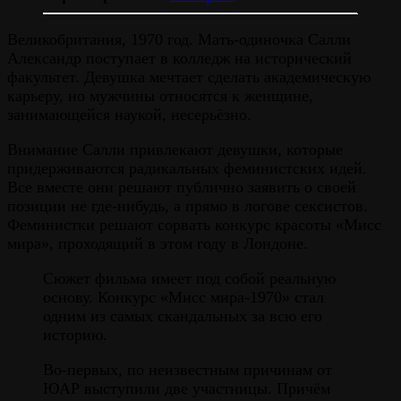
Великобритания, 1970 год. Мать-одиночка Салли
Александр поступает в колледж на исторический
факультет. Девушка мечтает сделать академическую
карьеру, но мужчины относятся к женщине,
занимающейся наукой, несерьёзно.
Внимание Салли привлекают девушки, которые
придерживаются радикальных феминистских идей.
Все вместе они решают публично заявить о своей
позиции не где-нибудь, а прямо в логове сексистов.
Феминистки решают сорвать конкурс красоты «Мисс
мира», проходящий в этом году в Лондоне.
Сюжет фильма имеет под собой реальную
основу. Конкурс «Мисс мира-1970» стал
одним из самых скандальных за всю его
историю.
Во-первых, по неизвестным причинам от
ЮАР выступили две участницы. Причём