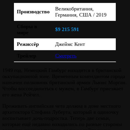
Великобритания,
Производство
Германия, США / 2019
Сборы в
$9 215 591
мире
Режиссёр
Джеймс Кент
Трейлер
Смотреть
1949 год. Немецкий Гамбург находится в британской
оккупационной зоне. Временным комендантом города
назначен полковник британской армии Льюис Морган.
Чтобы воссоединиться с мужем, в Гамбург приезжает
его жена Рейчел.
Проживать английская чета должна в доме местного
архитектора Стефана Луберта, который в одиночку
воспитывает дочь-подростка. Теперь две семьи,
которые ещё недавно находились по разные стороны