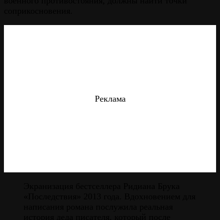
военного противостояния, должны найти точки
соприкосновения.
Реклама
Экранизация бестселлера Ридиана Брука
«Последствия» 2013 года. Вдохновением для
написания романа послужила реальная
история деда писателя, который после