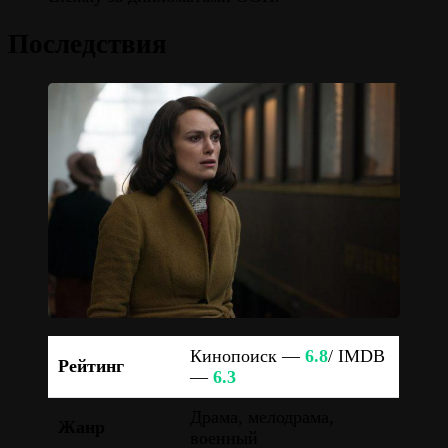
Последствия
Кинопоиск —
6.8
/ IMDB
Рейтинг
—
6.3
Драма, мелодрама,
Жанр
военный