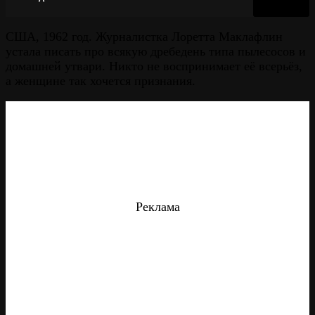
США, 1962 год. Журналистка Лоретта Маклафлин
устала писать про всякую дребедень типа пылесосов и
домашней утвари. Никто не воспринимает её всерьёз,
а женщине так хочется признания.
Реклама