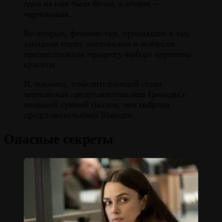
одна из них была белая, а вторая —
чернокожая.
Во-вторых, феминистки, проникшие в зал,
закидали сцену листовками и всячески
препятствовали процессу выбора королевы
красоты.
И, наконец, победительницей стала
чернокожая представительница Гренады с
меньшей суммой баллов, чем набрала
представительница Швеции.
Опасные секреты