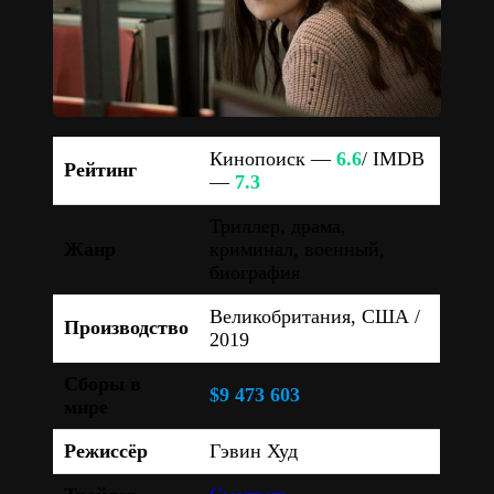
Кинопоиск —
6.6
/ IMDB
Рейтинг
—
7.3
Триллер, драма,
Жанр
криминал, военный,
биография
Великобритания, США /
Производство
2019
Сборы в
$9 473 603
мире
Режиссёр
Гэвин Худ