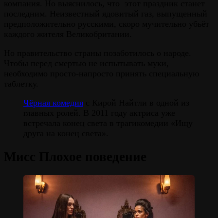
компания. Но выяснилось, что этот праздник станет
последним. Неизвестный ядовитый газ, выпущенный
предположительно русскими, скоро мучительно убьёт
каждого жителя Великобритании.
Но правительство страны позаботилось о народе.
Чтобы перед смертью не испытывать муки,
необходимо просто-напросто принять специальную
таблетку.
Чёрная комедия
с Кирой Найтли в одной из
главных ролей. В 2011 году актриса уже
встречала конец света в трагикомедии «Ищу
друга на конец света».
Мисс Плохое поведение