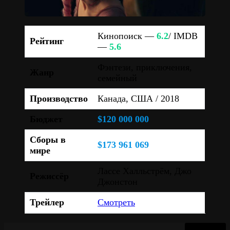
Кинопоиск —
6.2
/ IMDB
Рейтинг
—
5.6
Фэнтези, приключения,
Жанр
семейный
Производство
Канада, США / 2018
Бюджет
$120 000 000
Сборы в
$173 961 069
мире
Лассе Халльстрём, Джо
Режиссёр
Джонстон
Трейлер
Смотреть