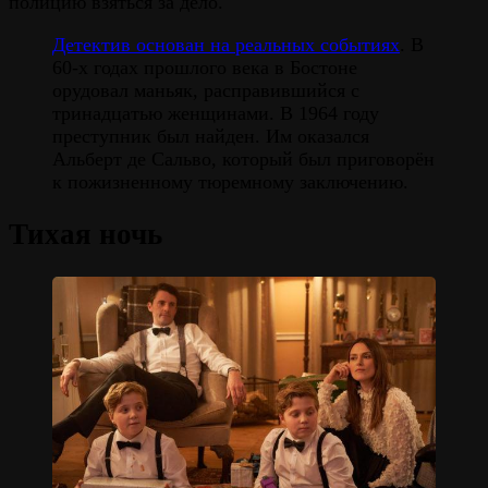
полицию взяться за дело.
Детектив основан на реальных событиях
. В
60-х годах прошлого века в Бостоне
орудовал маньяк, расправившийся с
тринадцатью женщинами. В 1964 году
преступник был найден. Им оказался
Альберт де Сальво, который был приговорён
к пожизненному тюремному заключению.
Тихая ночь