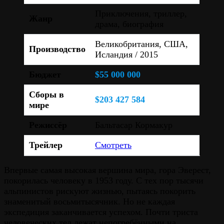
Приключения, триллер,
Жанр
драма, биография
Великобритания, США,
Производство
Исландия / 2015
Бюджет
$55 000 000
Сборы в
$203 427 584
мире
Режиссёр
Бальтасар Кормакур
Трейлер
Смотреть
Впервые самая высокая вершина мира, гора Эверест,
покорилась человеку в 1953 году. С тех пор тысячи
альпинистов рискуют жизнью, пытаясь покорить
знаменитый восьмитысячник. Но не каждая
экспедиция заканчивается успехом. Почти триста
человеческих тел лежат непогребёнными на