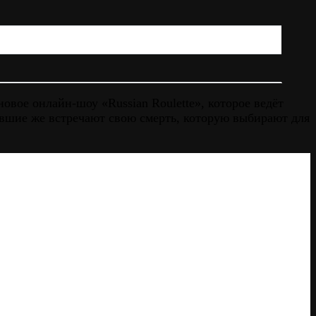
вое онлайн-шоу «Russian Roulette», которое ведёт
вшие же встречают свою смерть, которую выбирают для