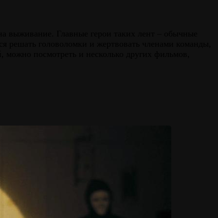
на выживание. Главные герои таких лент – обычные
тся решать головоломки и жертвовать членами команды,
, можно посмотреть и несколько других фильмов,