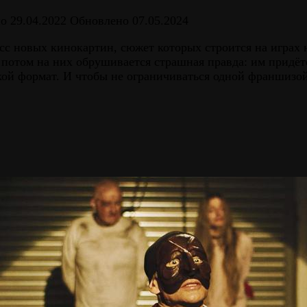
но
29.04.2022
Обновлено
07.05.2024
сс новых кинокартин, сюжет которых строится на играх 
А потом на них обрушивается страшная правда: им придё
ой формат. И чтобы не ограничиваться одной франшизой