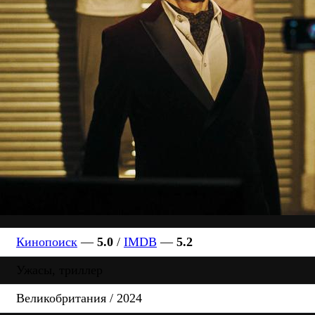
Кинопоиск
—
5.0
/
IMDB
—
5.2
Ужасы, триллер
Великобритания / 2024