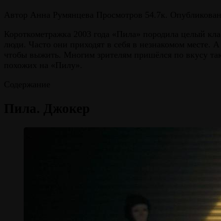
Автор
Анна Румянцева
Просмотров
54.7к.
Опубликова
Короткометражка 2003 года «Пила» породила целый кла
люди. Часто они приходят в себя в незнакомом месте. 
чтобы выжить. Многим зрителям пришёлся по вкусу так
похожих на «Пилу».
Содержание
Пила. Джокер