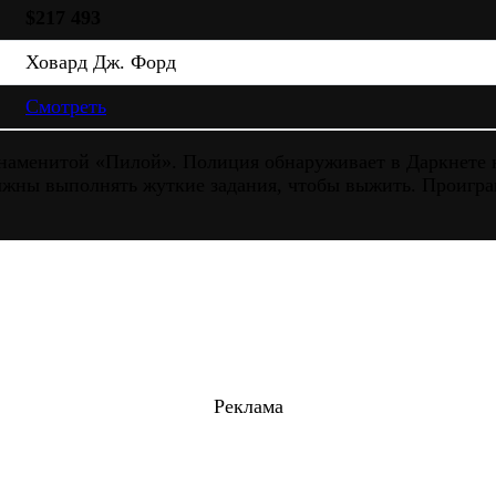
$217 493
Ховард Дж. Форд
Смотреть
аменитой «Пилой». Полиция обнаруживает в Даркнете но
жны выполнять жуткие задания, чтобы выжить. Проигра
Реклама