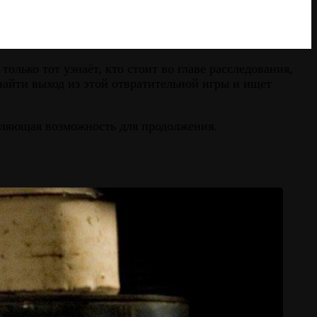
олько тот узнаёт, кто стоит во главе расследования,
найти выход из этой отвратительной игры и ищет
вляющая возможность для продолжения.