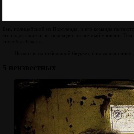
Бен, полицейский из Портленда, и его команда пытаются 
его садистские игры переходят на личный уровень. Те
способы сбежать.
Несмотря на небольшой бюджет, фильм выполнен д
5 неизвестных