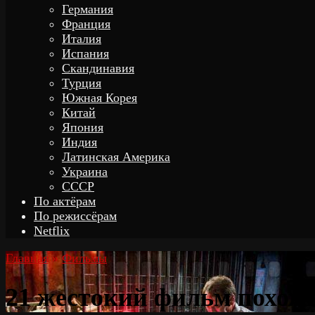
Германия
Франция
Италия
Испания
Скандинавия
Турция
Южная Корея
Китай
Япония
Индия
Латинская Америка
Украина
СССР
По актёрам
По режиссёрам
Netflix
Главная
»
Фильмы
21 жестокий фильм похож