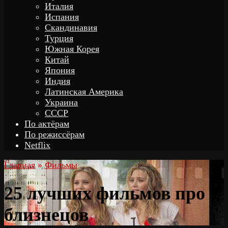
Италия
Испания
Скандинавия
Турция
Южная Корея
Китай
Япония
Индия
Латинская Америка
Украина
СССР
По актёрам
По режиссёрам
Netflix
Главная
»
Фильмы
25 лучших фильмов про
близнецов