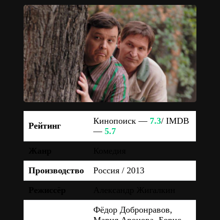
Кинопоиск —
7.3
/ IMDB
Рейтинг
—
5.7
Жанр
Комедия
Производство
Россия / 2013
Режиссёр
Александр Жигалкин
Фёдор Добронравов,
Мария Аронова, Борис