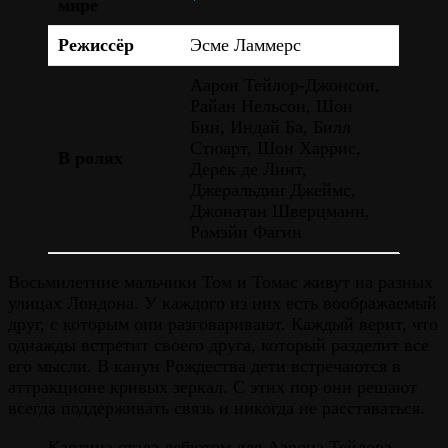
мире
Режиссёр
Эсме Ламмерс
Аарон Тейлор-Джонсон,
Райан Нельсон, Шон
Бин, Индай Ба, Билл
Стюарт, Шон Харрис,
В ролях
Дерек де Линт,
Джеральдин Джеймс,
Джонатан Шверцманн,
Ромэйн Фагин
Восьмилетние мальчики Том и Томас живут на разных
улицах Лондона. У каждого из них есть воображаемый
друг, с которым они разговаривают. Каждый верит, что
однажды встретит своего друга, который разделит все
его мысли. В канун Рождества дети встречаются в
аттракционе кривых зеркал. С этих пор они решают
всегда поддерживать связь и никогда не расставаться.
Картина стала дебютом для Аарона Тейлора-