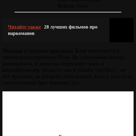
Кейсли Готье
Читайте также
28 лучших фильмов про
наркоманов
Молодая и хрупкая красавица Хлоя влюбляется в
своего психотерапевта Пола. Их отношения быстро
развиваются, и девушка переезжает жить к
возлюбленному. Тогда-то она и узнаёт, что Пол – не
тот мужчина, за которого себя выдаёт, ведь у него есть
таинственный брат-близнец Луи.