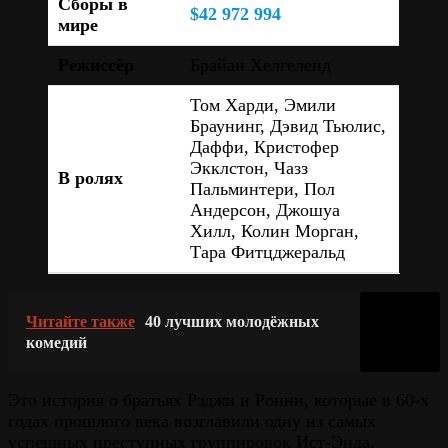
Сборы в
$42 972 994
мире
Режиссёр
Брайан Хелгеленд
Том Харди, Эмили
Браунинг, Дэвид Тьюлис,
Даффи, Кристофер
Экклстон, Чазз
В ролях
Пальминтери, Пол
Андерсон, Джошуа
Хилл, Колин Морган,
Тара Фитцджеральд
Читайте также
40 лучших молодёжных
комедий
Это история о братьях Рэджи и Ронни, которые в 60-х
годах прошлого века возглавили одну из самых
успешных преступных группировок Ист-Энда.