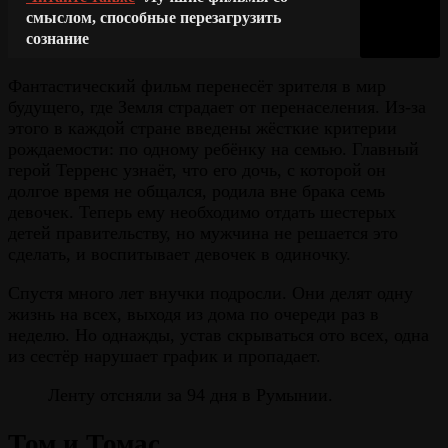
смыслом, способные перезагрузить
сознание
Фантастический фильм перенесёт зрителя в мир
будущего, где Земля страдает от перенаселения. Из-за
этого в каждой стране введены жёсткие критерии
рождаемости: по одному ребёнку на семью. Главный
герой Терренс узнаёт, что его дочь, с которой он
долгое время не общался, родила вне брака семь
девочек. Теперь ему необходимо отдать шестерых
детей правительству, но мужчина не решается это
сделать, и воспитывает девочек в одиночку.
Спустя много лет внучки подросли. Они делят одну
жизнь на всех, выходя из дома по очереди раз в
неделю. Но однажды, устав скрываться ото всех, одна
из сестёр нарушает график и пропадает.
Ленту отсняли за 94 дня в Румынии.
Том и Томас