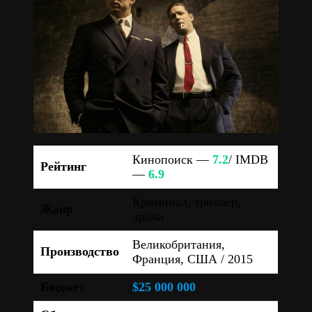
Кинопоиск —
7.2
/ IMDB
Рейтинг
—
6.9
Криминал, триллер,
Жанр
драма
Великобритания,
Производство
Франция, США / 2015
Бюджет
$25 000 000