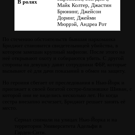
В ролях
Майк Колтер, Джастин
Брюнинг, Джейсон
Доринг, Джейми
Мюррэй, Андреа Рот
По стечению обстоятельств бывшая наркоманка
Бриджит становится свидетельницей убийства, в
котором замешан крупный мафиози. После этого на
неё открывают охоту и собираются убить. С другой
стороны на девушку давят сотрудники ФБР, которые
вызывают её для дачи показаний в обмен на защиту.
Но героиня сбегает от преследования в Нью-Йорк и
приезжает к своей богатой сестре-близняшке Шиван, с
которой они не виделись несколько лет. Но когда
сестра внезапно исчезает, Бриджит решает занять её
место.
Сериал снимали на улицах Нью-Йорка и на
территории Университета Адельфи в
Гарден-Сити.