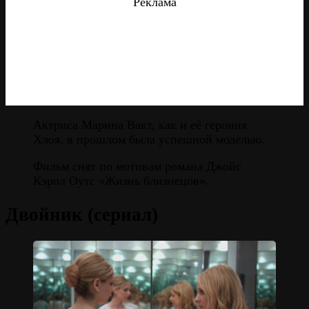
Реклама
Актриса Марина Вакт, как и её героиня
Хлоя, в прошлом была успешной моделью.
Фильм снят по мотивам романа Джойс
Кэрол Оутс «Жизнь близнецов».
Двойник (сериал)