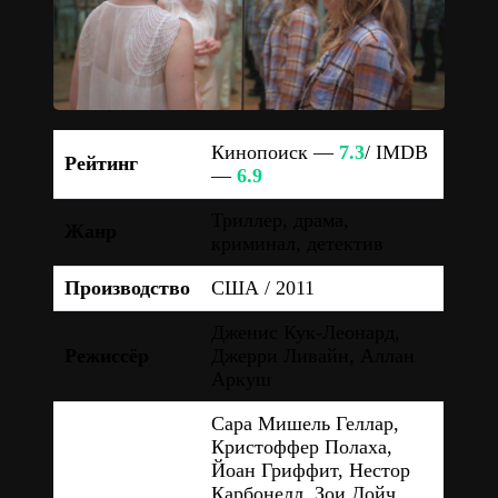
Кинопоиск —
7.3
/ IMDB
Рейтинг
—
6.9
Триллер, драма,
Жанр
криминал, детектив
Производство
США / 2011
Дженис Кук-Леонард,
Режиссёр
Джерри Ливайн, Аллан
Аркуш
Сара Мишель Геллар,
Кристоффер Полаха,
Йоан Гриффит, Нестор
Карбонелл, Зои Дойч,