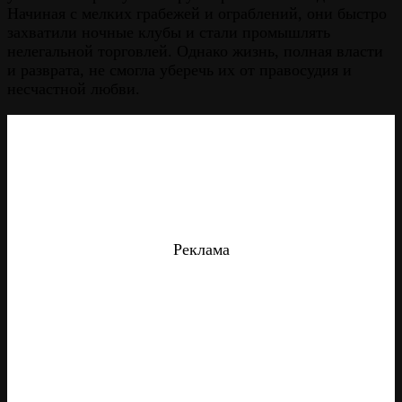
Начиная с мелких грабежей и ограблений, они быстро
захватили ночные клубы и стали промышлять
нелегальной торговлей. Однако жизнь, полная власти
и разврата, не смогла уберечь их от правосудия и
несчастной любви.
Реклама