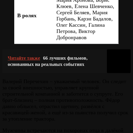
Клюев, Елена Шевченко,
Сергей Беляев, Мария
В ролях
Горбань, Карэн Бадалов,
Олег Кассин, Галина
Петрова, Виктор
Добронравов
Читайте также
66 лучших фильмов,
основанных на реальных событиях
Валерий Перечехин – уважаемый человек. Он следит
за своей внешностью, управляет крупной
строительной компанией и заботится о супруге. Его
брат-близнец – полная противоположность. Фёдор
давно облысел, отрастил щетину, развёлся с
красавицей-женой, а ещё из-за пьянства получил срок
за утопление трактора.
Мужчины встречаются на похоронах отца в далёкой