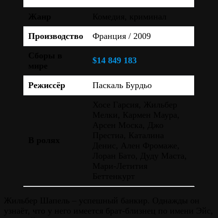
Жанр
Комедия, криминал
Производство
Франция / 2009
Сборы в
$14 849 183
мире
Режиссёр
Паскаль Бурдьо
Хосе Гарсия, Жильбер
Мелки, Кармен Маура,
Арсен Моска, Джо
Престиа, Каталина
В ролях
Денис, Ален Фромаже,
Лоран Бато, Дуду Маста,
Мари-Летития
Беттенкурт
Жильбер Шапель – успешный банкир. Однажды он
узнаёт, что у него имеется брат-близнец по имени Эйс,