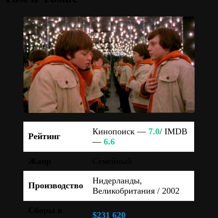
Кинопоиск —
7.0
/ IMDB
Рейтинг
—
6.6
Жанр
Семейный
Нидерланды,
Производство
Великобритания / 2002
Сборы в
$231 620