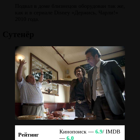
Подвал в доме близнецов оборудован так же,
как и в сериале Disney «Держись, Чарли!»
2010 года.
Сутенёр
Кинопоиск —
6.9
/ IMDB
Рейтинг
—
6.0