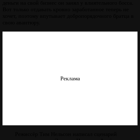
деньги на свой бизнес он занял у влиятельного босса.
Вот только отдавать кровно заработанное теперь не
хочет, поэтому впутывает добропорядочного братца в
свою авантюру.
Реклама
Режиссёр Тим Нельсон написал сценарий