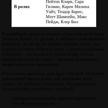
Пейтон Кларк, Сара
В ролях
Гилман, Карен Малина
Уайт, Теодор Барнс,
Мэтт Шампейн, Макс
Пейдж, Клер Бил
Комедийный сериал рассказывает о жизни двойняшек
Линди и Логане, их друзьях и забавных приключениях
компании. За что бы ни брались главные герои – всё
идёт не по плану. Ребята решили устроить домашнюю
вечеринку – она переросла в катастрофу, а когда
поехали кататься на лыжах – съёмный дом оказался
непригодным для проживания.
И это только цветочки, ведь брат с сестрой постоянно
соперничают между собой, что доставляет всем
хлопот. Но ребята не огорчаются, и всегда находят
выход из самых запутанных ситуаций.
Оригинальное название сериала переводится
как «Я этого не делал».