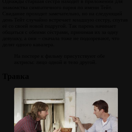
Однажды старшая сестра находит в приложении для
знакомства симпатичного парня по имени Тейт.
Свидание проходит замечательно, но на следующий
день Тейт случайно встречает младшую сестру, спутав
её со своей новой подругой. Так парень начинает
общаться с обеими сёстрами, принимая их за одну
девушку, а они – сначала тоже не подозревают, что
делят одного кавалера.
На постере к фильму присутствуют обе
актрисы: лицо одной и тело другой.
Травка