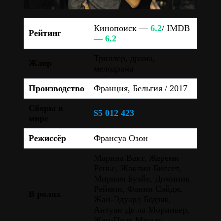
Кинопоиск —
6.2
/ IMDB
Рейтинг
—
6.2
Триллер, драма,
Жанр
мелодрама
Производство
Франция, Бельгия / 2017
Сборы в
$5 012 423
мире
Режиссёр
Франсуа Озон
Марина Вакт, Жереми
Ренье, Жаклин Биссет,
Мириам Буайе, Доминик
Реймон, Фанни Сэйдж,
В ролях
Жан-Эдуард Бодзяк,
Антуан Де ла Мориньер,
Жан-Поль Мюэль,