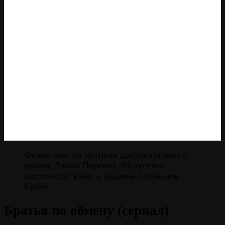
Фильм снят по мотивам документального
романа Джона Пирсона «Искусство
жестокости: взлёт и падение близнецов
Крэй».
Братья по обмену (сериал)