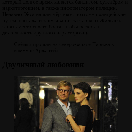
который долгое время является бандитом, сутенёром и
наркоторговцем, а также информатором полиции.
Недавно Эйса нашли мёртвым, поэтому полицейские
путём шантажа и запугивания заставляют Жильбера
занять место своего брата, чтобы раскрыть
деятельность крупного наркоторговца.
Съёмки прошли на северо-западе Парижа в
коммуне Аржантей.
Двуличный любовник