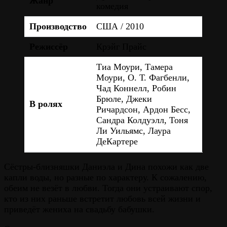
Жанр
комедия
Производство
США / 2010
Режиссёр
Крэйг Прайс
Тиа Моури, Тамера
Моури, О. Т. Фагбенли,
Чад Коннелл, Робин
Брюле, Джеки
В ролях
Ричардсон, Ардон Бесс,
Сандра Колдуэлл, Тоня
Ли Уильямс, Лаура
ДеКартере
Сёстры-близняшки Даниэла и Дина похожи как две
капли воды, но разные по характеру. К сожалению,
обеим не везёт в любви. Тогда они устраивают спор,
кто из них раньше встретит любовь всей жизни и
приведёт жениха на свадьбу бабушки.