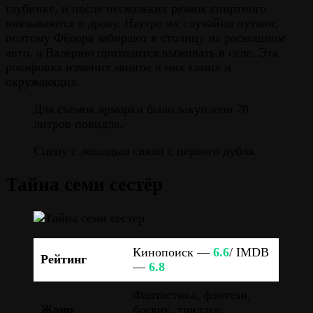
глубинке, и после нескольких рюмок спиртного
ввязываются в драку. Наутро их случайно путают,
поэтому Фёдора забирают в столицу на роскошном
авто, а Валерию приходится выживать в селе. Эта
рокировка изменит многое в них самих и
окружающих.
Для съёмок ярмарки было закуплено 70
литров повидла.
Сцену с лошадью сняли с первого дубля.
Тайна семи сестёр
Кинопоиск —
6.6
/ IMDB
Рейтинг
—
6.8
Фантастика, фэнтези,
Жанр
боевик, триллер,