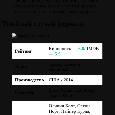
специально под Эдварда Нортона. Актёр так
сильно загорелся идеей сыграть в проекте,
что согласился на минимальный гонорар.
Тяжёлый случай (сериал)
Кинопоиск —
6.8
/ IMDB
Рейтинг
—
5.9
Драма, комедия,
Жанр
семейный
Производство
США / 2014
Брюс Ледди, Боб Коэрр,
Режиссёр
Джоэл Цвик
Оливия Холт, Остин
Норт, Пайпер Курда,