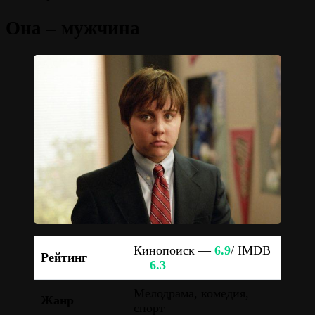
Она – мужчина
Кинопоиск —
6.9
/ IMDB
Рейтинг
—
6.3
Мелодрама, комедия,
Жанр
спорт