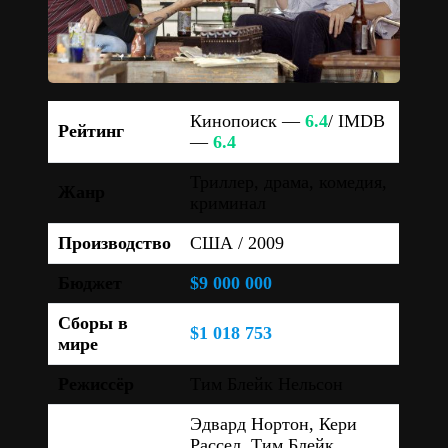
Кинопоиск —
6.4
/ IMDB
Рейтинг
—
6.4
Триллер, драма, комедия,
Жанр
криминал
Производство
США / 2009
Бюджет
$9 000 000
Сборы в
$1 018 753
мире
Режиссёр
Тим Блейк Нельсон
Эдвард Нортон, Кери
Рассел, Тим Блейк