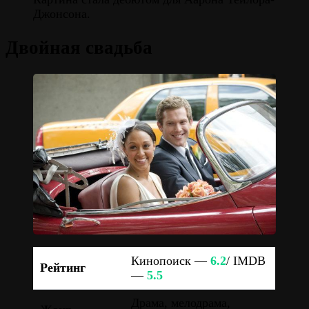
Джонсона.
Двойная свадьба
Кинопоиск —
6.2
/ IMDB
Рейтинг
—
5.5
Драма, мелодрама,