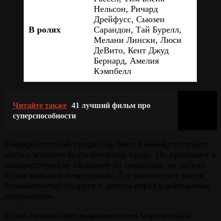
Нельсон, Ричард
Дрейфусс, Сьюзен
В ролях
Сарандон, Тай Бурелл,
Мелани Лински, Люси
ДеВито, Кент Джуд
Бернард, Амелия
Кэмпбелл
Читайте также
41 лучший фильм про
суперспособности
Университетский профессор Билл Кинкейд получает
весть о кончине брата-близнеца Брэди. Он приезжает в
ненавистную ему Оклахому на похороны, но застаёт
Брэди живым и невредимым. Тот мотивирует вызов
беременностью подруги и долгом перед влиятельным
авторитетом.
Брэди промышляет выращиванием марихуаны, а