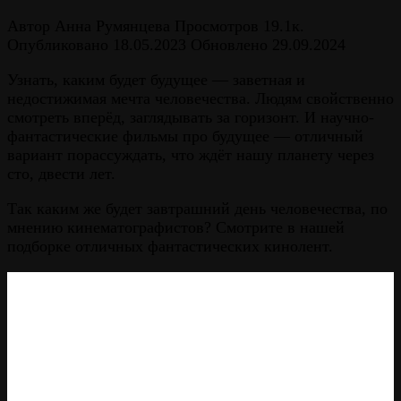
Автор
Анна Румянцева
Просмотров
19.1к.
Опубликовано
18.05.2023
Обновлено
29.09.2024
Узнать, каким будет будущее — заветная и
недостижимая мечта человечества. Людям свойственно
смотреть вперёд, заглядывать за горизонт. И научно-
фантастические фильмы про будущее — отличный
вариант порассуждать, что ждёт нашу планету через
сто, двести лет.
Так каким же будет завтрашний день человечества, по
мнению кинематографистов? Смотрите в нашей
подборке отличных фантастических кинолент.