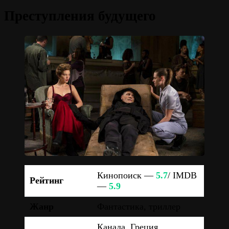
Преступления будущего
Кинопоиск —
5.7
/ IMDB
Рейтинг
—
5.9
Жанр
Фантастика, триллер
Канада, Греция,