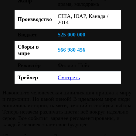
Жанр
драма, мелодрама
США, ЮАР, Канада /
Производство
2014
Бюджет
$25 000 000
Сборы в
$66 980 456
мире
Режиссёр
Филлип Нойс
Трейлер
Смотреть
Наконец-то человеческая цивилизация пришла к миру
и гармонии. Но какой ценой! В идеальном мире люди
лишились истории, памяти, эмоций и свободы выбора.
Теперь незачем различать цвета: всё вокруг идеально
серое. Все события заранее регламентированы, и
каждый человек знает своё будущее.