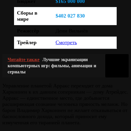
Бюджет
$165 000 000
Сборы в
$402 027 830
мире
Режиссёр
Дени Вильнёв
Трейлер
Смотреть
Читайте также
Лучшие экранизации
компьютерных игр: фильмы, анимация и
сериалы
Управление планетой Арракс переходит от дома
Харконнен к их давним соперникам — дому Атрейдес.
Арракс — единственное место, где добывается
расширяющая сознание человека пряность меланж. Но
барон Владимир Харконнен не желает отказываться от
баснословного дохода, который приносит ему
измученная его тиранией планета.