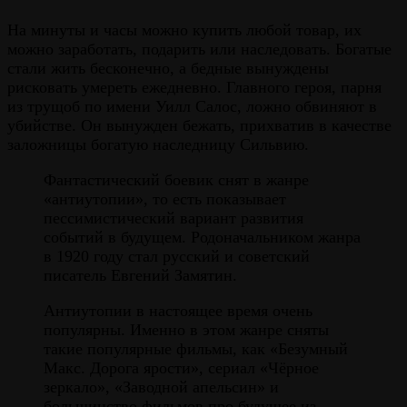
На минуты и часы можно купить любой товар, их
можно заработать, подарить или наследовать. Богатые
стали жить бесконечно, а бедные вынуждены
рисковать умереть ежедневно. Главного героя, парня
из трущоб по имени Уилл Салос, ложно обвиняют в
убийстве. Он вынужден бежать, прихватив в качестве
заложницы богатую наследницу Сильвию.
Фантастический боевик снят в жанре
«антиутопии», то есть показывает
пессимистический вариант развития
событий в будущем. Родоначальником жанра
в 1920 году стал русский и советский
писатель Евгений Замятин.
Антиутопии в настоящее время очень
популярны. Именно в этом жанре сняты
такие популярные фильмы, как «Безумный
Макс. Дорога ярости», сериал «Чёрное
зеркало», «Заводной апельсин» и
большинство фильмов про будущее из