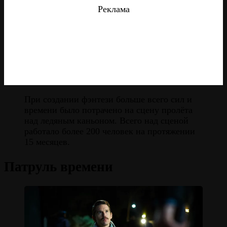
Реклама
При создании фэнтези больше всего сил и
времени было потрачено на сцену пролёта
над ледяным каньоном. Всего над сценой
работало более 200 человек на протяжении
15 месяцев.
Патруль времени