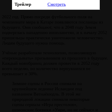
Трейлер
Смотреть
2022 год. Прямо посреди футбольного поля на
чемпионате мира в Катаре появляются посланцы из
будущего. Они сообщают, что в 2048 году Земля
подверглась нападению инопланетян, и к началу 2052
пришельцы практически уничтожили человечество.
Людям будущего нужна помощь.
Учёные разработали технологию, позволяющую
«перекидывать» призывников из прошлого в будущее.
Каждый новобранец должен провести в 2052 году
всего неделю, но количество вернувшихся не
превышает и 30%.
Зимние сцены в России снимали на
крупнейшем леднике Исландии под
названием Ватнаёкюдль. В этой же
природной локации снимали некоторые
сцены сериала «Игра престолов»,
шпионские боевики «Умри, но не сейчас» и