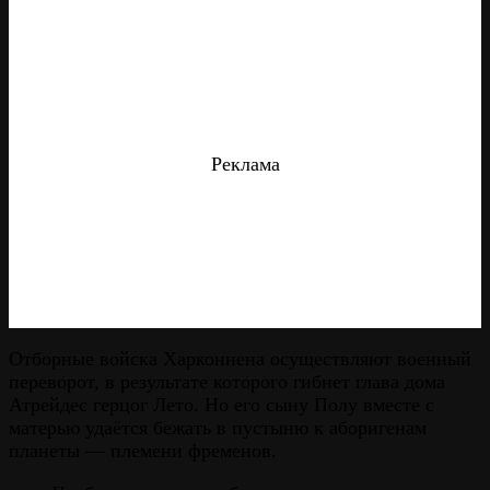
Реклама
Отборные войска Харконнена осуществляют военный
переворот, в результате которого гибнет глава дома
Атрейдес герцог Лето. Но его сыну Полу вместе с
матерью удаётся бежать в пустыню к аборигенам
планеты — племени фременов.