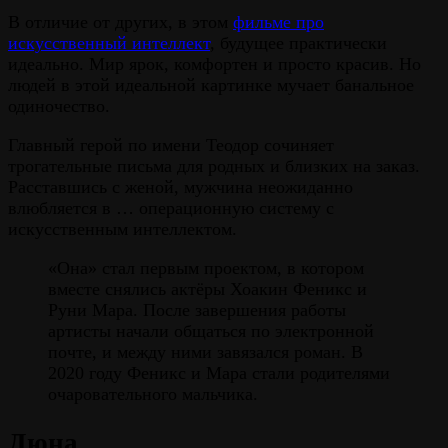
В отличие от других, в этом
фильме про
искусственный интеллект
, будущее практически
идеально. Мир ярок, комфортен и просто красив. Но
людей в этой идеальной картинке мучает банальное
одиночество.
Главный герой по имени Теодор сочиняет
трогательные письма для родных и близких на заказ.
Расставшись с женой, мужчина неожиданно
влюбляется в … операционную систему с
искусственным интеллектом.
«Она» стал первым проектом, в котором
вместе снялись актёры Хоакин Феникс и
Руни Мара. После завершения работы
артисты начали общаться по электронной
почте, и между ними завязался роман. В
2020 году Феникс и Мара стали родителями
очаровательного мальчика.
Дюна