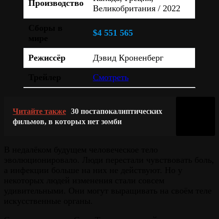
Производство
Великобритания / 2022
Сборы в
$4 551 565
мире
Режиссёр
Дэвид Кроненберг
Трейлер
Смотреть
Читайте также
30 постапокалиптических
фильмов, в которых нет зомби
В недалёком будущем человеческое тело
эволюционировало. Люди перестали чувствовать боль,
а инфекции больше на них не действуют. Но у
некоторых людей изменения стали совсем
удивительными. Они могут выращивать на своём теле
искусственные органы.