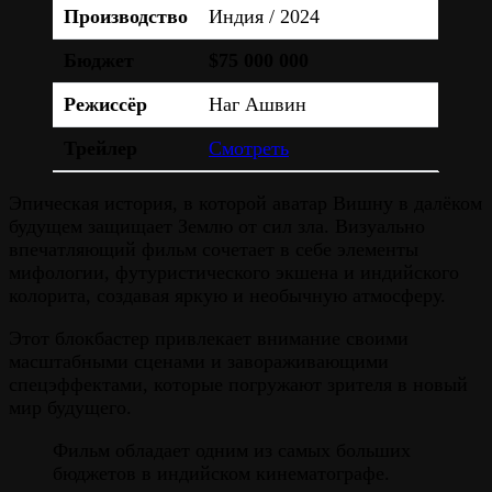
Производство
Индия / 2024
Бюджет
$75 000 000
Режиссёр
Наг Ашвин
Трейлер
Смотреть
Эпическая история, в которой аватар Вишну в далёком
будущем защищает Землю от сил зла. Визуально
впечатляющий фильм сочетает в себе элементы
мифологии, футуристического экшена и индийского
колорита, создавая яркую и необычную атмосферу.
Этот блокбастер привлекает внимание своими
масштабными сценами и завораживающими
спецэффектами, которые погружают зрителя в новый
мир будущего.
Фильм обладает одним из самых больших
бюджетов в индийском кинематографе.