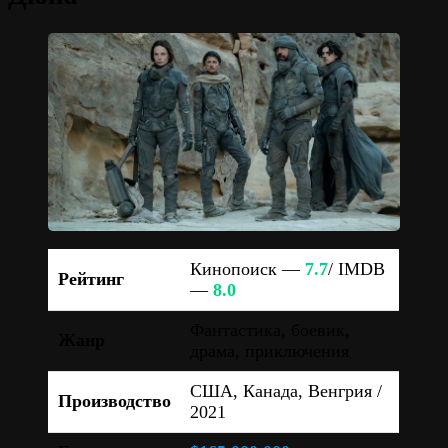
Кинопоиск —
7.7
/ IMDB
Рейтинг
—
8.0
Фантастика, боевик,
Жанр
драма, приключения
США, Канада, Венгрия /
Производство
2021