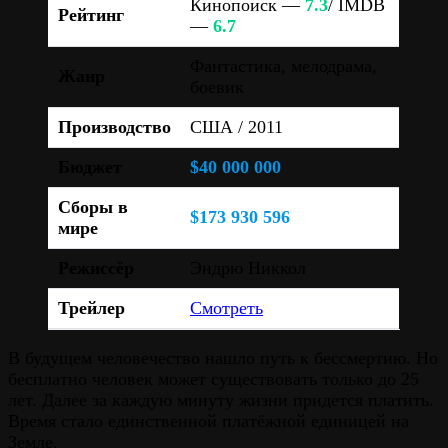
Кинопоиск —
7.3
/ IMDB
Рейтинг
—
6.7
Фантастика, мелодрама,
Жанр
боевик
Производство
США / 2011
Бюджет
$40 000 000
Сборы в
$173 930 596
мире
Режиссёр
Эндрю Никкол
Трейлер
Смотреть
В будущем человечество нашло путь к бессмертию. Но
бесплатно человек может существовать только до 25
лет. Далее за каждую минуту жизни придется платить.
Время стало единственной платёжной единицей на
Земле.