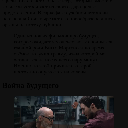
Среди них артист Соль Тенсер, который вместе с
коллегой устраивает из своего дара целые
представления. В саркофаге судебной аутопсии
партнёрша Соля вырезает его новообразовавшиеся
органы на потеху публики.
Один из новых фильмов про будущее,
которое ожидает человечество. Исполнитель
главной роли Вигго Мортенсен во время
съёмок получил травму, из-за которой мог
оставаться на ногах всего пару минут.
Именно по этой причине его герой
постоянно опускается на колени.
Война будущего