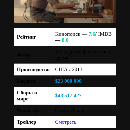
Кинопоиск —
7.6
/ IMDB
Рейтинг
—
8.0
Мелодрама, фантастика,
Жанр
драма
Производство
США / 2013
Бюджет
$23 000 000
Сборы в
$48 517 427
мире
Режиссёр
Спайк Джонс
Трейлер
Смотреть