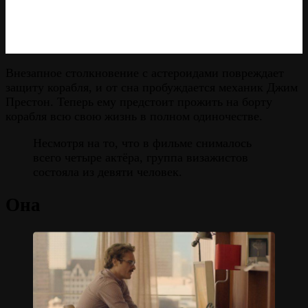
Внезапное столкновение с астероидами повреждает
защиту корабля, и от сна пробуждается механик Джим
Престон. Теперь ему предстоит прожить на борту
корабля всю свою жизнь в полном одиночестве.
Несмотря на то, что в фильме снималось
всего четыре актёра, группа визажистов
состояла из девяти человек.
Она