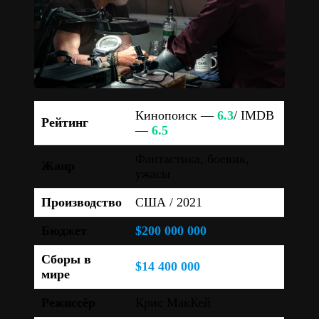
Кинопоиск —
6.3
/ IMDB
Рейтинг
—
6.5
Фантастика, боевик,
Жанр
ужасы
Производство
США / 2021
Бюджет
$200 000 000
Сборы в
$14 400 000
мире
Режиссёр
Крис МакКей