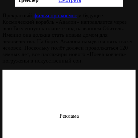
Прекрасный
фильм про космос
и будущее.
Космический корабль «Авалон» направляется через
всю Вселенную к планете под названием Обитель.
Именно она должна стать новым домом для
человечества. На борту Авалона находятся пять тысяч
человек. Поскольку полёт должен продолжаться 120
земных лет, все пассажиры нового «Ноева ковчега»
погружены в искусственный сон.
Реклама