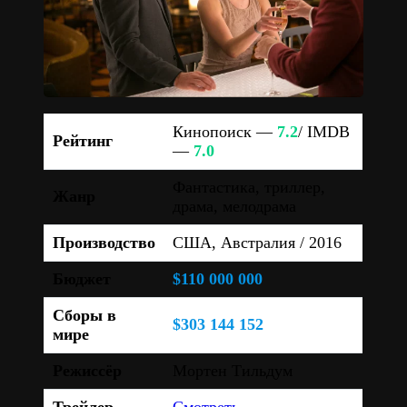
Кинопоиск —
7.2
/ IMDB
Рейтинг
—
7.0
Фантастика, триллер,
Жанр
драма, мелодрама
Производство
США, Австралия / 2016
Бюджет
$110 000 000
Сборы в
$303 144 152
мире
Режиссёр
Мортен Тильдум
Трейлер
Смотреть