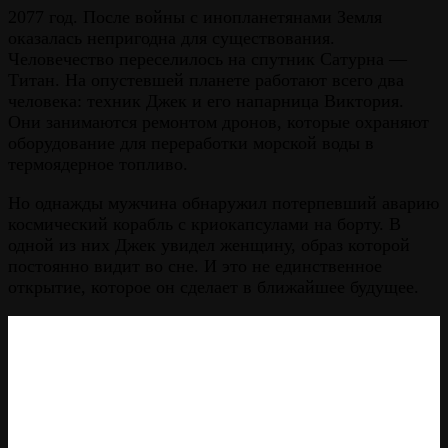
2077 год. После войны с инопланетянами Земля
оказалась непригодна для существования.
Человечество переселилось на спутник Сатурна —
Титан. На опустевшей планете работают всего два
человека: техник Джек и его напарница Виктория.
Они занимаются ремонтом дронов, которые охраняют
оборудование для переработки морской воды в
термоядерное топливо.
Но однажды мужчина обнаружил потерпевший аварию
космический корабль с криокапсулами на борту. В
одной из них Джек увидел женщину, образ которой
постоянно видит во сне. И это не единственное
открытие, которое он сделает в ближайшее будущее.