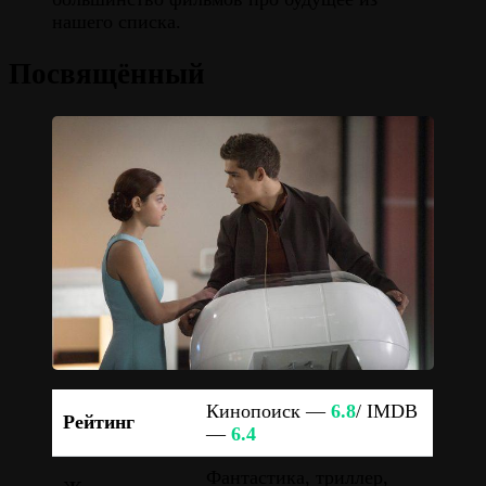
нашего списка.
Посвящённый
Кинопоиск —
6.8
/ IMDB
Рейтинг
—
6.4
Фантастика, триллер,