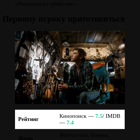
«Лицензия на убийство».
Первому игроку приготовиться
Кинопоиск —
7.5
/ IMDB
Рейтинг
—
7.4
Фантастика, боевик,
Жанр