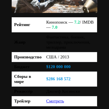
Кинопоиск —
7.2
/ IMDB
Рейтинг
—
7.0
Фантастика, боевик,
Жанр
триллер, приключения,
мелодрама
Производство
США / 2013
Бюджет
$120 000 000
Сборы в
$286 168 572
мире
Режиссёр
Джозеф Косински
Трейлер
Смотреть