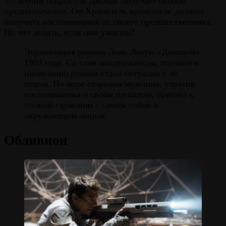
17-летний подросток Джонас получает особое
предназначение. Он Хранитель времени и должен
получить воспоминания от своего предшественника.
Но что делать, если они ужасны?
Экранизация романа Лоис Лоури «Дающий»
1993 года. Со слов писательницы, толчком к
написанию романа стала ситуация с её
отцом. По мере старения мужчина, утратив
воспоминания о своём прошлом, пришёл к
полной гармонии с самим собой и
окружающим миром.
Обливион