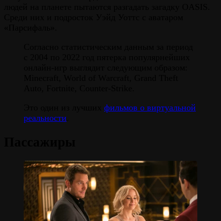
людей на планете пытаются разгадать загадку OASIS.
Среди них и подросток Уэйд Уоттс с аватаром
«Парсифаль».
Согласно статистическим данным за период
с 2004 по 2022 год пятерка популярнейших
онлайн-игр выглядит следующим образом:
Minecraft, World of Warcraft, Grand Theft
Auto, Fortnite, Counter-Strike.
Это один из лучших
фильмов о виртуальной
реальности
.
Пассажиры