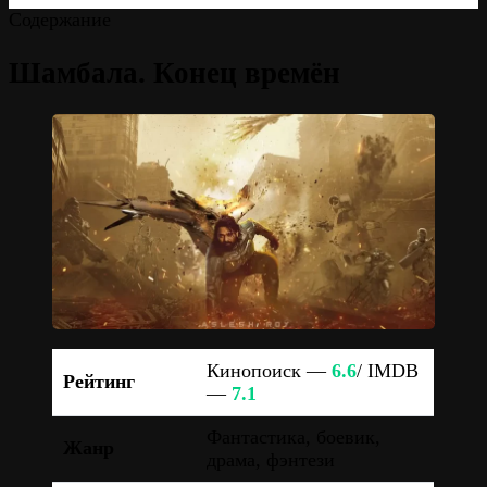
Содержание
Шамбала. Конец времён
Кинопоиск —
6.6
/ IMDB
Рейтинг
—
7.1
Фантастика, боевик,
Жанр
драма, фэнтези