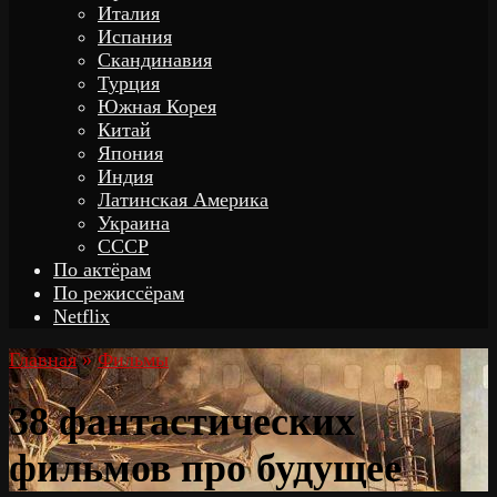
Италия
Испания
Скандинавия
Турция
Южная Корея
Китай
Япония
Индия
Латинская Америка
Украина
СССР
По актёрам
По режиссёрам
Netflix
Главная
»
Фильмы
38 фантастических
фильмов про будущее