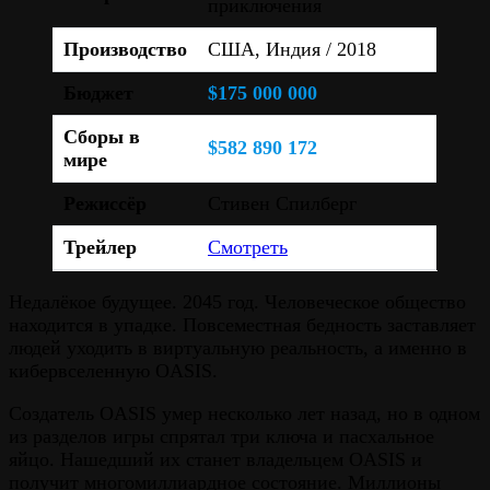
приключения
Производство
США, Индия / 2018
Бюджет
$175 000 000
Сборы в
$582 890 172
мире
Режиссёр
Стивен Спилберг
Трейлер
Смотреть
Недалёкое будущее. 2045 год. Человеческое общество
находится в упадке. Повсеместная бедность заставляет
людей уходить в виртуальную реальность, а именно в
кибервселенную OASIS.
Создатель OASIS умер несколько лет назад, но в одном
из разделов игры спрятал три ключа и пасхальное
яйцо. Нашедший их станет владельцем OASIS и
получит многомиллиардное состояние. Миллионы