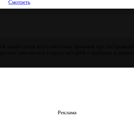
Смотреть
ой жанра среди всех известных фильмов про экстремало
ристов сместился в сторону историй о грабежах и шпио
Реклама