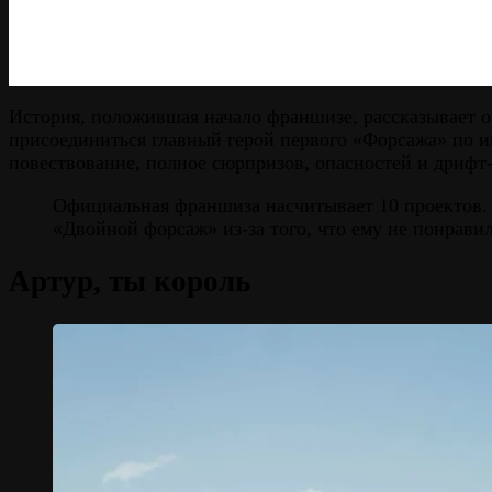
История, положившая начало франшизе, рассказывает о
присоединиться главный герой первого «Форсажа» по и
повествование, полное сюрпризов, опасностей и дрифт-
Официальная франшиза насчитывает 10 проектов
«Двойной форсаж» из-за того, что ему не понрави
Артур, ты король