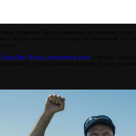
 банде Доминика Торрето, чемпиона по уличным гонкам 
мени Брайан, роль которого сыграл незабываемый Пол Уо
гонок.
.
Актер Вин Дизель, исполнитель роли
Доминика Торрето,
лся сценарий, но стал ключевой фигурой во всех остальн