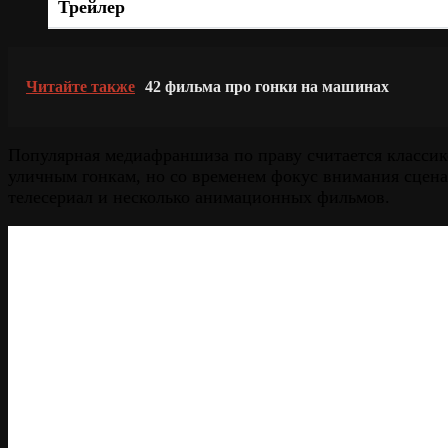
Трейлер
Читайте также
42 фильма про гонки на машинах
Популярная медиафраншиза по праву считается классик
уличным гонкам, но со временем фокус внимания сцена
телесериал и несколько анимационных фильмов.