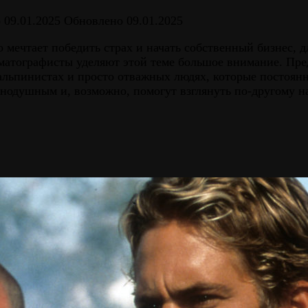
о
09.01.2025
Обновлено
09.01.2025
о мечтает победить страх и начать собственный бизнес, 
нематографисты уделяют этой теме большое внимание. Пр
альпинистах и просто отважных людях, которые постоян
внодушным и, возможно, помогут взглянуть по-другому н