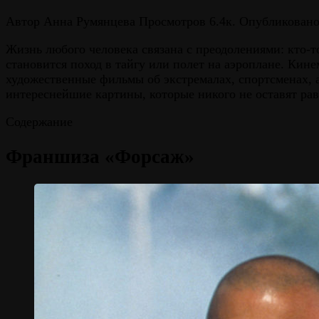
Автор
Анна Румянцева
Просмотров
6.4к.
Опубликован
Жизнь любого человека связана с преодолениями: кто-т
становится поход в тайгу или полет на аэроплане. Ки
художественные фильмы об экстремалах, спортсменах, 
интереснейшие картины, которые никого не оставят ра
Содержание
Франшиза «Форсаж»