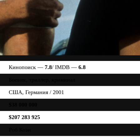
Кинопоиск —
7.8
/ IMDB —
6.8
Боевик, триллер, криминал
США, Германия / 2001
$38 000 000
$207 283 925
Роб Коэн