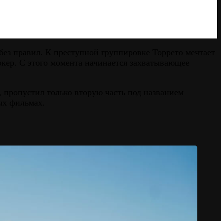
без правил. К преступной группировке Торрето мечтает
кер. С этого момента начинается захватывающее
 пропустил только вторую часть под названием
ых фильмах.