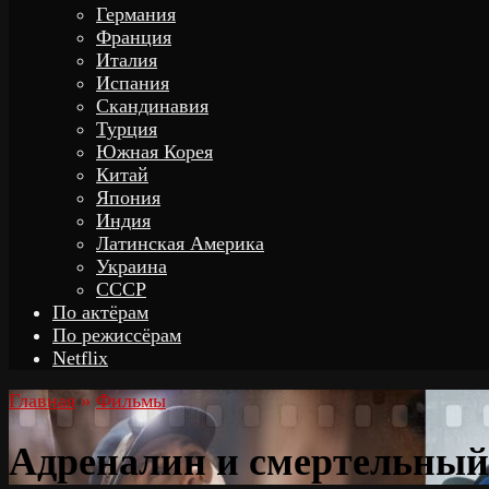
Германия
Франция
Италия
Испания
Скандинавия
Турция
Южная Корея
Китай
Япония
Индия
Латинская Америка
Украина
СССР
По актёрам
По режиссёрам
Netflix
Главная
»
Фильмы
Адреналин и смертельный