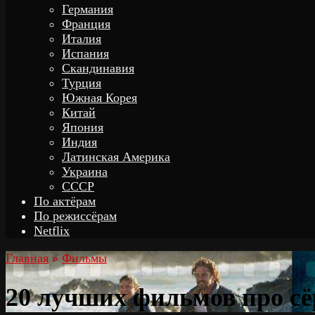
Германия
Франция
Италия
Испания
Скандинавия
Турция
Южная Корея
Китай
Япония
Индия
Латинская Америка
Украина
СССР
По актёрам
По режиссёрам
Netflix
Главная
»
Фильмы
20 лучших фильмов про с