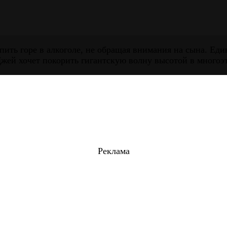
пить горе в алкоголе, не обращая внимания на сына. Ед
ей хочет покорить гигантскую волну высотой в многоэт
Реклама