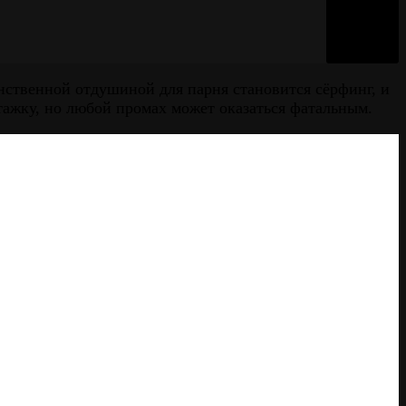
инственной отдушиной для парня становится сёрфинг, и
ажку, но любой промах может оказаться фатальным.