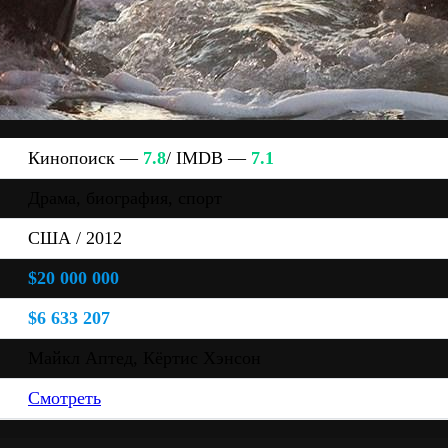
Кинопоиск —
7.8
/ IMDB —
7.1
Драма, биография, спорт
США / 2012
$20 000 000
$6 633 207
Майкл Аптед, Кёртис Хэнсон
Смотреть