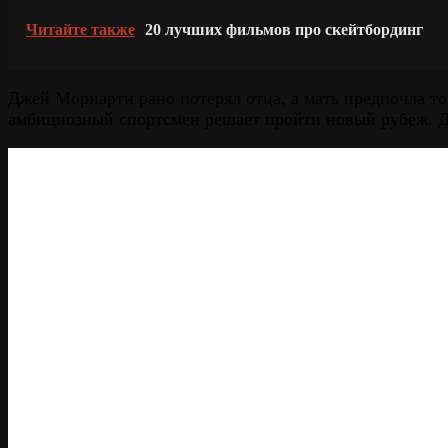
Читайте также
20 лучших фильмов про скейтбординг
Джей Мориарти рано потерял отца, а мать предпочла то
амбициозный спортсмен решает пройти новый рубеж. Дж