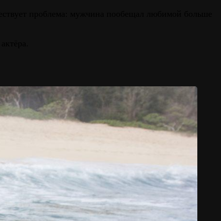
ществует проблема: мужчина пообещал любимой больше
актёра.