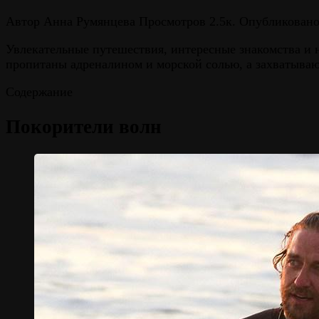
Автор
Анна Румянцева
Просмотров
2.5к.
Опубликован
Увлекательные путешествия, интересные знакомства и 
пропитаны адреналином и морской солью, а захватыва
Содержание
Покорители волн