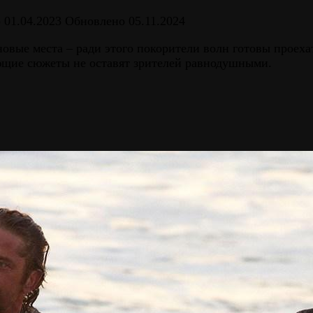
о
01.04.2023
Обновлено
05.11.2024
новые места – ради этого покорители волн готовы проех
ющие сюжеты не оставят зрителей равнодушными.