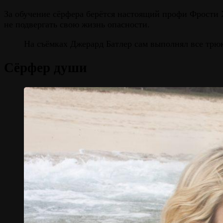
За обучение сёрфера берётся настоящий профи Фрости 
не подвергать свою жизнь опасности.
На съёмках Джерард Батлер сам выполнял все трюк
Сёрфер души