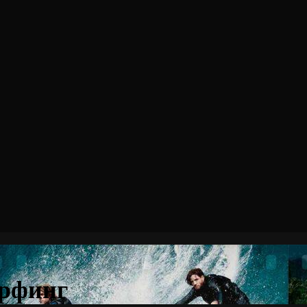
ёрфинг