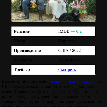
Рейтинг
IMDB —
6.2
Жанр
Триллер
Производство
США / 2022
Режиссёр
Пол Шредер
Трейлер
Смотреть
Красивый независимый
криминальный триллер
Пола
Шрейдера, рассказывающий о тихом садовнике по
имени Нарвел Рот (Джоэл Эдгертон). Мужчина служит
в поместье вдовствующей богачки миссис Нормы
Хаверхилл (Сигурни Уивер), тщательно ухаживает за
её обширным садом и пишет дневник, вспоминая