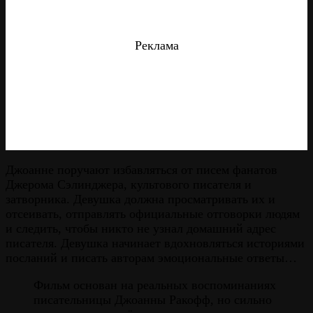
Реклама
Джоанне поручают избавляться от писем фанатов
Джерома Сэлинджера, культового писателя и
затворника. Девушка должна просматривать их и
отсеивать, отправлять официальные отговорки людям
и следить, чтобы никто не узнал домашний адрес
писателя. Девушка начинает вдохновляться историями
посланий и писать авторам эмоциональные ответы…
Фильм основан на реальных воспоминаниях
писательницы Джоанны Ракофф, но сильно