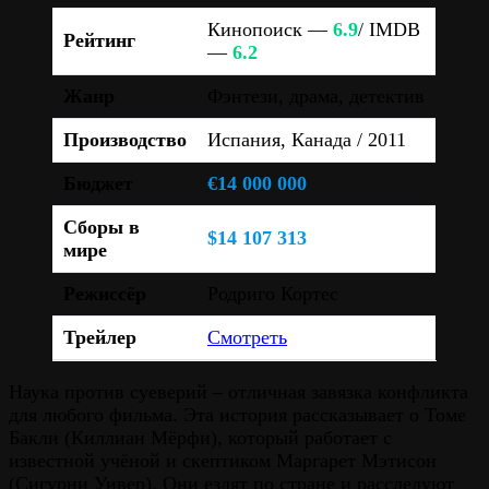
Кинопоиск —
6.9
/ IMDB
Рейтинг
—
6.2
Жанр
Фэнтези, драма, детектив
Производство
Испания, Канада / 2011
Бюджет
€14 000 000
Сборы в
$14 107 313
мире
Режиссёр
Родриго Кортес
Трейлер
Смотреть
Наука против суеверий – отличная завязка конфликта
для любого фильма. Эта история рассказывает о Томе
Бакли (Киллиан Мёрфи), который работает с
известной учёной и скептиком Маргарет Мэтисон
(Сигурни Уивер). Они ездят по стране и расследуют