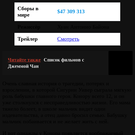
Сборы в
$47 309 313
мире
Режиссёр
Хуан Антонио Байона
Трейлер
Смотреть
Читайте также
Список фильмов с
Джеммой Чан
Очень славная история о трагедии, потерях и
взрослении, в которой Сигурни Уивер сыграла мягкую
роль бабушки главного героя. Конору всего 12, и он
уже столкнулся с несправедливостью жизни. Его мама
тяжело болеет, в школе мальчик видит одни
издевательства, а отец давно бросил семью. Бабушку
мальчик побаивается и не желает жить с ней.
И вот однажды у Конора появляется воображаемый