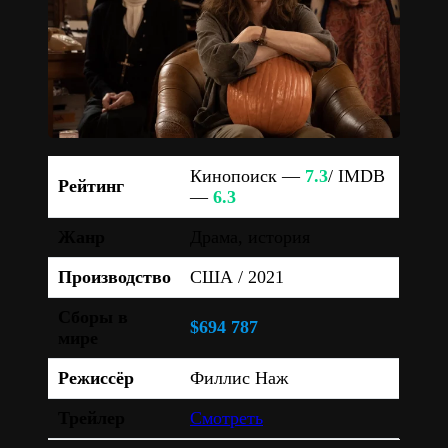
Кинопоиск —
7.3
/ IMDB
Рейтинг
—
6.3
Жанр
Драма, история
Производство
США / 2021
Сборы в
$694 787
мире
Режиссёр
Филлис Наж
Трейлер
Смотреть