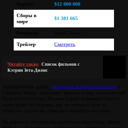
Бюджет
$12 000 000
Сборы в
$1 381 665
мире
Режиссёр
Марк Эванс
Трейлер
Смотреть
Читайте также
Список фильмов с
Кэтрин Зета-Джонс
Пробирающая драма,
сыгранная Аланом Рикманом
и
Сигурни Уивер, погружает зрителя в мир человеческой
боли и искупления. Рикман играет пожилого Алекса,
вышедшего из тюрьмы, где он отбывал срок за
убийство водителя, сбившего насмерть его сына.
На дороге в Онтарио он подбирает попутчицу, юную
Вивьен, согласившись подвезти её к матери, и вскоре