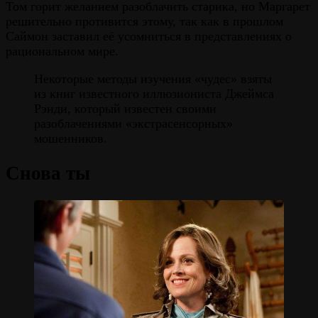
Том горит желанием разоблачить старика, но Маргарет
решительно противится этому, так как в прошлом
Саймон заставил её усомниться в представлениях о
рациональном мире.
Некоторые методы изучения «чудес» взяты
из книг известного иллюзиониста Джеймса
Рэнди, который известен своими
разоблачениями «экстрасенсорных»
мошенников.
Снова ты