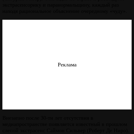
экстрасенсорику и паранормальщину, каждый раз
находя рациональное объяснение очередному «чуду».
Реклама
Внезапно после 30-ти лет отсутствия в
медиапространстве появляется известный в прошлом
слепой экстрасенс Саймон Сильвер (Роберт Де Ниро).