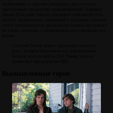
проблемами, с горечью наблюдает, как его идея
претерпевает множество трансформаций. Упрямая
Ленни (Сигурни Уивер), президент кабельной сети,
требует радикальных изменений в сценарии, кастинг
почти проваливается, руководство канала настаивает
на смене названия, а объявленная дата премьеры всё
ближе.
Сигурни Уивер играет директора телесети –
роль, которая была написана для мужчины.
Кстати, отец актрисы, Пэт Уивер, долгое
время был президентом NBC.
Вымышленные герои