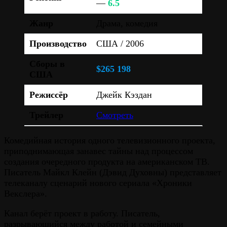
—
6.5
Жанр
Драма, комедия
Производство
США / 2006
Сборы в
$265 198
США
Режиссёр
Джейк Кэздан
Трейлер
Смотреть
Комедийная история одного телевизионного проекта,
приподнимающая занавес тайны над процессом
создания очередного продукта на американском ТВ.
Писатель Майкл Клейн (Дэвид Духовны) представляет
телеканалу сценарий нового сериала «Хроники
Векслера».
Канал берёт проект в работу. Писатель,
разрывающийся между работой и семейными