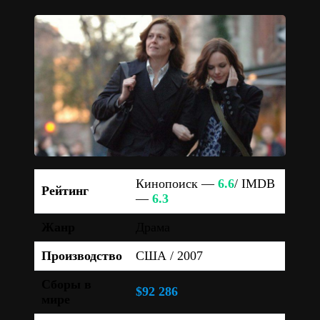
Кинопоиск —
6.6
/ IMDB
Рейтинг
—
6.3
Жанр
Драма
Производство
США / 2007
Сборы в
$92 286
мире