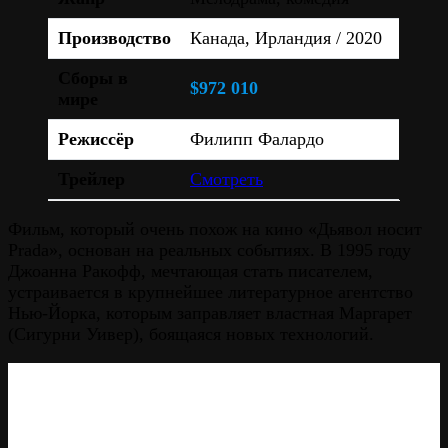
Производство
Канада, Ирландия / 2020
Сборы в
$972 010
мире
Режиссёр
Филипп Фалардо
Трейлер
Смотреть
Фильм, который очень похож на кино «Дьявол носит
Prada», основан на реальных событиях. В 1995 году
Джоанна Ракофф, мечтающая стать писателем,
устраивается в крупнейшее литературное агентство
Нью-Йорка, которым заправляет властная Маргарет
(Сигурни Уивер), боящаяся новых технологий.