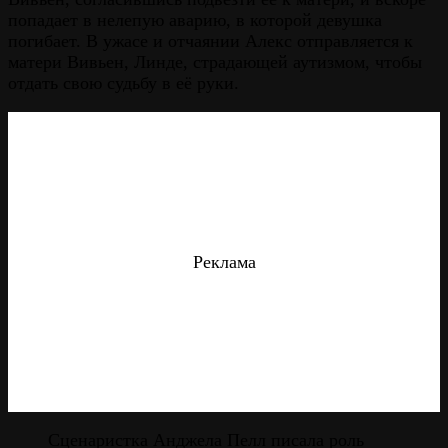
попадает в нелепую аварию, в которой девушка
погибает. В ужасе и отчаянии Алекс отправляется к
матери Вивьен, Линде, страдающей аутизмом, чтобы
отдать свою судьбу в её руки.
Реклама
Сценаристка Анджела Пелл писала роль