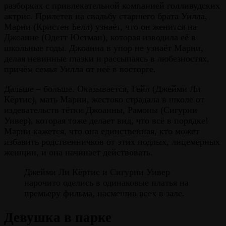
разборках с привлекательной компанией голливудских
актрис. Прилетев на свадьбу старшего брата Уилла,
Марни (Кристен Белл) узнаёт, что он женится на
Джоанне (Одетт Юстман), которая изводила её в
школьные годы. Джоанна в упор не узнаёт Марни,
делая невинные глазки и рассыпаясь в любезностях,
причём семья Уилла от неё в восторге.
Дальше – больше. Оказывается, Гейл (Джейми Ли
Кёртис), мать Марни, жестоко страдала в школе от
издевательств тётки Джоанны, Рамоны (Сигурни
Уивер), которая тоже делает вид, что всё в порядке!
Марни кажется, что она единственная, кто может
избавить родственничков от этих подлых, лицемерных
женщин, и она начинает действовать.
Джейми Ли Кёртис и Сигурни Уивер
нарочито оделись в одинаковые платья на
премьеру фильма, насмешив всех в зале.
Девушка в парке