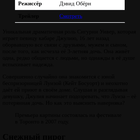
Режиссёр
Дэвид Обёрн
Трейлер
Смотреть
Уникальная драматичная роль Сигурни Уивер, которая
играет певицу кабаре Джулию, 16 лет назад
оборвавшую все связи с друзьями, мужем и сыном,
после того, как исчезла её 3-летняя дочь. Она живёт
одна, редко общается с людьми, но однажды в её душе
вспыхивает надежда.
Совершенно случайно она знакомится с юной
беспризорницей Луизой (Кейт Босуорт) и неохотно
даёт ей приют в своём доме. Слушая и разглядывая
девушку, Джулия начинает подозревать, что Луиза – её
потерянная дочь. Но как это выяснить наверняка?
Премьера картины состоялась на фестивале
в Торонто в 2007 году.
Снежный пирог