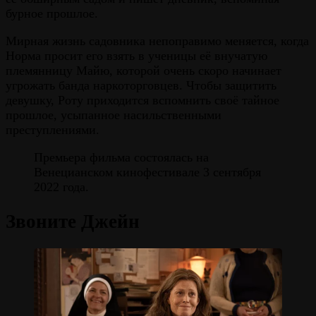
бурное прошлое.
Мирная жизнь садовника непоправимо меняется, когда
Норма просит его взять в ученицы её внучатую
племянницу Майю, которой очень скоро начинает
угрожать банда наркоторговцев. Чтобы защитить
девушку, Роту приходится вспомнить своё тайное
прошлое, усыпанное насильственными
преступлениями.
Премьера фильма состоялась на
Венецианском кинофестивале 3 сентября
2022 года.
Звоните Джейн