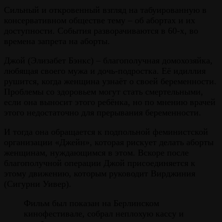
Сильный и откровенный взгляд на табуированную в
консервативном обществе тему – об абортах и их
доступности. События разворачиваются в 60-х, во
времена запрета на аборты.
Джой (Элизабет Бэнкс) – благополучная домохозяйка,
любящая своего мужа и дочь-подростка. Её идиллия
рушится, когда женщина узнаёт о своей беременности.
Проблемы со здоровьем могут стать смертельными,
если она выносит этого ребёнка, но по мнению врачей
этого недостаточно для прерывания беременности.
И тогда она обращается к подпольной феминистской
организации «Джейн», которая рискует делать аборты
женщинам, нуждающимся в этом. Вскоре после
благополучной операции Джой присоединяется к
этому движению, которым руководит Вирджиния
(Сигурни Уивер).
Фильм был показан на Берлинском
кинофестивале, собрал неплохую кассу и