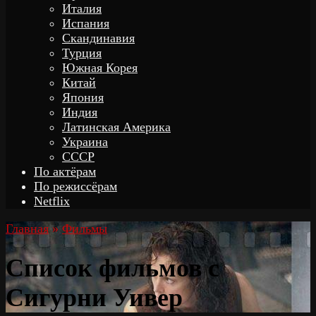
Италия
Испания
Скандинавия
Турция
Южная Корея
Китай
Япония
Индия
Латинская Америка
Украина
СССР
По актёрам
По режиссёрам
Netflix
Главная
»
Фильмы
Список фильмов с
Сигурни Уивер