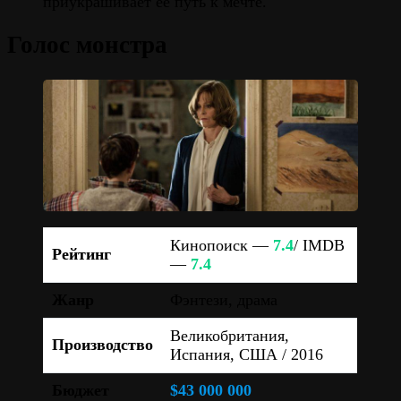
приукрашивает её путь к мечте.
Голос монстра
Кинопоиск —
7.4
/ IMDB
Рейтинг
—
7.4
Жанр
Фэнтези, драма
Великобритания,
Производство
Испания, США / 2016
Бюджет
$43 000 000