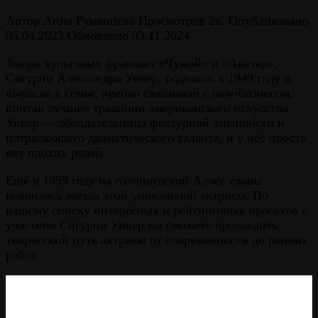
Автор
Анна Румянцева
Просмотров
2к.
Опубликовано
05.04.2023
Обновлено
03.11.2024
Звезда культовых франшиз «Чужой» и «Аватар»,
Сигурни Александра Уивер, родилась в 1949 году и
выросла в семье, крепко связанной с шоу-бизнесом,
впитав лучшие традиции американского искусства.
Уивер — обладательница фактурной внешности и
потрясающего драматического таланта, и у неё просто
нет плохих ролей.
Ещё в 1999 году на голливудской Аллее славы
появилась звезда этой уникальной актрисы. По
нашему списку интересных и рейтинговых проектов с
участием Сигурни Уивер вы сможете проследить
творческий путь актрисы от современности до ранних
работ.