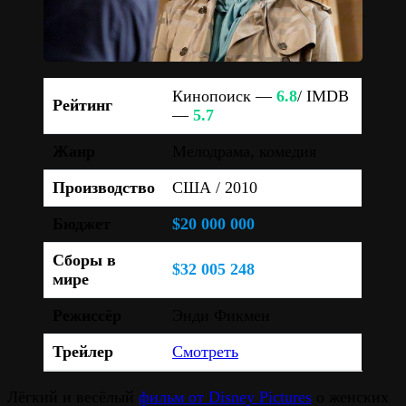
Кинопоиск —
6.8
/ IMDB
Рейтинг
—
5.7
Жанр
Мелодрама, комедия
Производство
США / 2010
Бюджет
$20 000 000
Сборы в
$32 005 248
мире
Режиссёр
Энди Фикмен
Трейлер
Смотреть
Лёгкий и весёлый
фильм от Disney Pictures
о женских