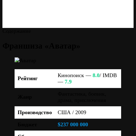
Содержание
Франшиза «Аватар»
Кинопоиск —
8.0
/ IMDB
Рейтинг
—
7.9
Фантастика, боевик,
Жанр
драма, приключения
Производство
США / 2009
Бюджет
$237 000 000