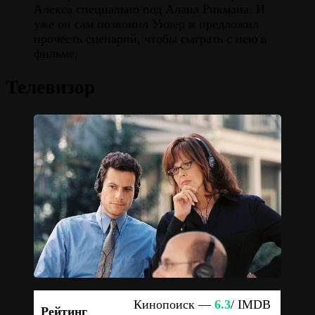
Алекса специально под Алана Рикмана. И
уже он сам позвонил Уивер и предложил
прочесть сценарий, чтобы сыграть с нею в
фильме.
Телевизор
Кинопоиск —
6.3
/ IMDB
Рейтинг