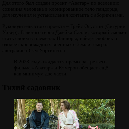
Для этого был создан проект «Аватар» по вселению
сознания человека в клонированное тело пандорца,
для изучения и установления контакта с аборигенами.
Руководитель этого проекта – Грэйс Огустин (Сигурни
Уивер). Главного героя Джейка Салли, который сможет
стать своим в племенах Пандоры, найдёт любовь и
одолеет кровожадных военных с Земли, сыграл
австралиец Сэм Уортингтон.
В 2023 году ожидается премьера третьего
фильма «Аватар» и Кэмерон обещает ещё
как минимум две части.
Тихий садовник