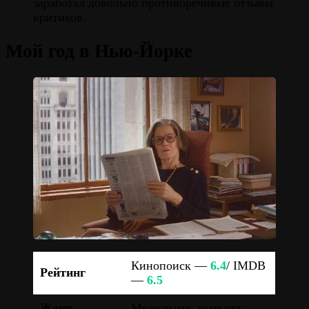
заработал довольно противоречивые отзывы
критиков.
Мой год в Нью-Йорке
Кинопоиск —
6.4
/ IMDB
Рейтинг
—
6.5
Жанр
Мелодрама, комедия