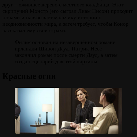
друг – ожившее дерево с местного кладбища. Этот
скрипучий Монстр (его сыграл Лиам Нисон) приходит
ночами и навязывает мальчику истории о
неоднозначности мира, а затем требует, чтобы Конор
рассказал ему свои страхи.
Фильм основан на незавершённом романе
ирландки Шивон Дауд. Патрик Несс
закончил роман после смерти Дауд, а затем
создал сценарий для этой картины.
Красные огни