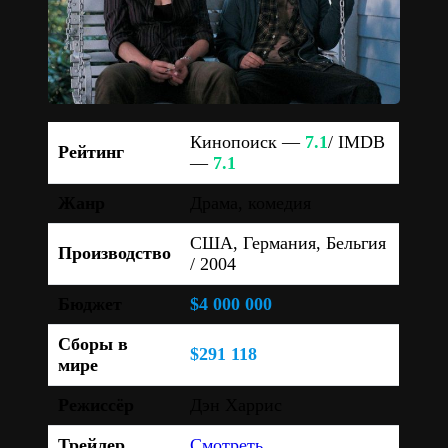
Кинопоиск —
7.1
/ IMDB
Рейтинг
—
7.1
Жанр
Драма, комедия
США, Германия, Бельгия
Производство
/ 2004
Бюджет
$4 000 000
Сборы в
$291 118
мире
Режиссёр
Дэн Харрис
Трейлер
Смотреть