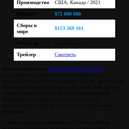
Производство
США, Канада / 2021
Бюджет
$75 000 000
Сборы в
$153 269 161
мире
Режиссёр
Ридли Скотт
Трейлер
Смотреть
Фильм знаменитого
режиссёра Ридли Скотта
рассказывает о событиях, которые привели к
скандальному убийству Маурицио Гуччи, заказанному
его бывшей женой Патрицией Реджани. Аль Пачино
сыграл в драме роль Альдо Гуччи, родного дяди
Маурицио, с которым тот вёл бесконечную
юридическую войну за контроль над семейными
активами.
События фильма начинаются в 1978 году. Юная
итальянка Патриция знакомится на вечеринке с