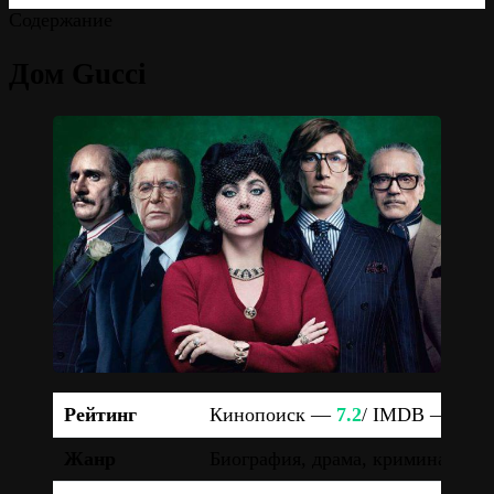
Содержание
Дом Gucci
Рейтинг
Кинопоиск —
7.2
/ IMDB —
6.6
Жанр
Биография, драма, криминал, тр