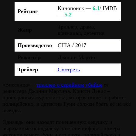
Кинопоиск —
6.1
/ IMDB
Рейтинг
—
5.2
Триллер, драма,
Жанр
криминал, детектив
Производство
США / 2017
Режиссёр
Джонни Мартин
Трейлер
Смотреть
«Виселица» –
триллер о серийном убийце
от
режиссёра Джонни Мартина. Кристи Дэвис –
пронырливая журналистка, которая пишет о работе
полицейских, и детектив Руни должен брать её на все
выезды.
Однажды они находят повешенную девушку и
вырезанные неподалёку на стене цифры – номера
жетонов самого Руни и его друга, полицейского в