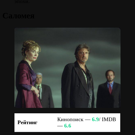
эпохи.
Саломея
Кинопоиск —
6.9
/ IMDB
Рейтинг
—
6.6