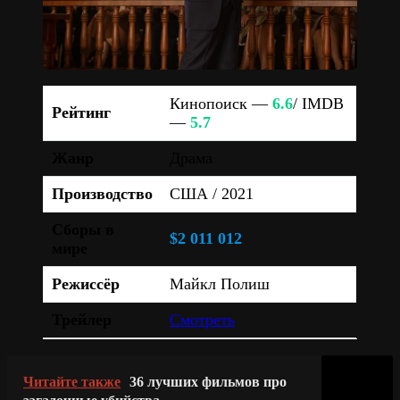
Кинопоиск —
6.6
/ IMDB
Рейтинг
—
5.7
Жанр
Драма
Производство
США / 2021
Сборы в
$2 011 012
мире
Режиссёр
Майкл Полиш
Трейлер
Смотреть
Читайте также
36 лучших фильмов про