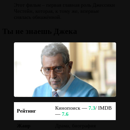
Этот фильм – первая главная роль Джессики
Честейн, которая, к тому же, впервые
снялась обнажённой.
Ты не знаешь Джека
Кинопоиск —
7.3
/ IMDB
Рейтинг
—
7.6
Жанр
Драма, биография