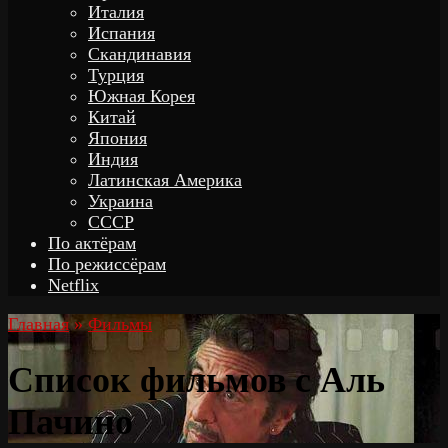
Италия
Испания
Скандинавия
Турция
Южная Корея
Китай
Япония
Индия
Латинская Америка
Украина
СССР
По актёрам
По режиссёрам
Netflix
Главная
»
Фильмы
Список фильмов с Аль
Пачино