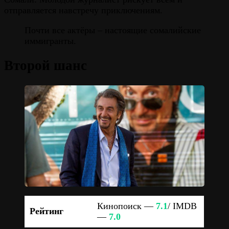
отправляется навстречу приключениям.
Почти все актёры – настоящие сомалийские
иммигранты.
Второй шанс
Кинопоиск —
7.1
/ IMDB
Рейтинг
—
7.0