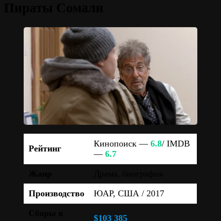
Пираты Сомали
Кинопоиск —
6.8
/ IMDB
Рейтинг
—
6.7
Жанр
Драма, биография
Производство
ЮАР, США / 2017
Сборы в
$103 385