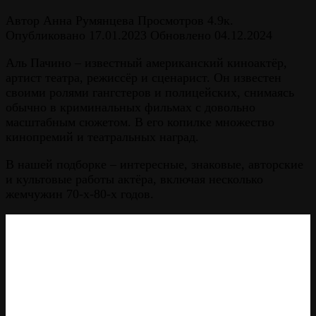
Автор
Анна Румянцева
Просмотров
4.9к.
Опубликовано
17.01.2023
Обновлено
04.12.2024
Аль Пачино – известный американский киноактёр,
артист театра, режиссёр и сценарист. Он известен
своими ролями гангстеров и полицейских, снимаясь
обычно в криминальных фильмах с довольно
масштабным сюжетом. В его копилке множество
кинопремий и театральных наград.
В нашей подборке – интересные, знаковые, авторские
и культовые работы актёра, включая несколько
жемчужин 70-х-80-х годов.