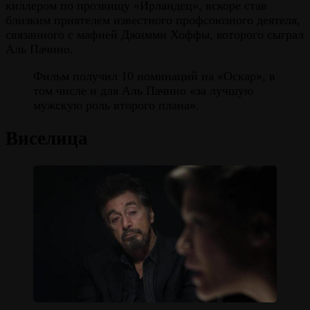
киллером по прозвищу «Ирландец», вскоре став
близким приятелем известного профсоюзного деятеля,
связанного с мафией Джимми Хоффы, которого сыграл
Аль Пачино.
Фильм получил 10 номинаций на «Оскар», в
том числе и для Аль Пачино «за лучшую
мужскую роль второго плана».
Виселица