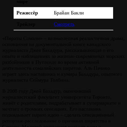
мире
Режиссёр
Брайан Бакли
Трейлер
Смотреть
«Пираты Сомали» – великолепная реалистичная драма,
основанная на документальной книге канадского
журналиста Джея Бахадура, рассказывающая о его
опыте и наблюдениях за жизнью современных морских
разбойников в Путленде во время активной
деятельности сомалийских пиратов. Аль Пачино
играет здесь наставника и кумира Бахадура, опытного
журналиста Сеймура Толбина.
В 2008 году Джей Бахадур, окончивший
журналистский факультет университета Торонто,
живёт с родителями, подрабатывает в супермаркете и
мечтает о громких сенсациях. Его наставник
подкидывает парню идею – сделать сенсационный
репортаж-расследование о причинах пиратства в
Сомали. Молодой журналист рискует всем и