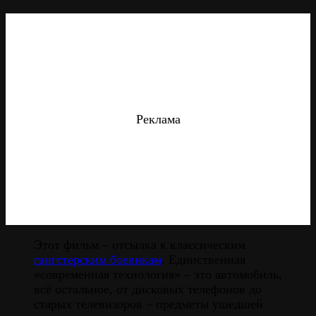
Реклама
Этот фильм – отсылка к классическим
гангстерским боевикам
. Единственная
«современная технология» – это автомобиль,
всё остальное, от дисковых телефонов до
старых телевизоров – предметы ушедшей