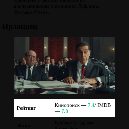
Сценарий к фильму написан по
воспоминаниям помощника Лафлина,
Уильяма Оуэна.
Ирландец
Кинопоиск —
7.4
/ IMDB
Рейтинг
—
7.8
Криминал, драма,
Жанр
биография