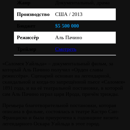
Жанр
Документальный, драма
Производство
США / 2013
Бюджет
$5 500 000
Режиссёр
Аль Пачино
Трейлер
Смотреть
«Саломея Уайльда» – документальный фильм, за
который Аль Пачино получил «Орден славы
режиссёра». Сценарий основан на легендарной,
скандальной и когда-то запрещённой пьесе «Саломея»
1891 года, и на её театральной постановке, в которой
сам Аль Пачино играл царя Ирода, причём трижды.
Премьера благотворительной постановки, которая
описана в фильме, состоялась в театре Кастро Сан-
Франциско и была приурочена к годовщине визита
легендарного Оскара Уайльда в этот город.