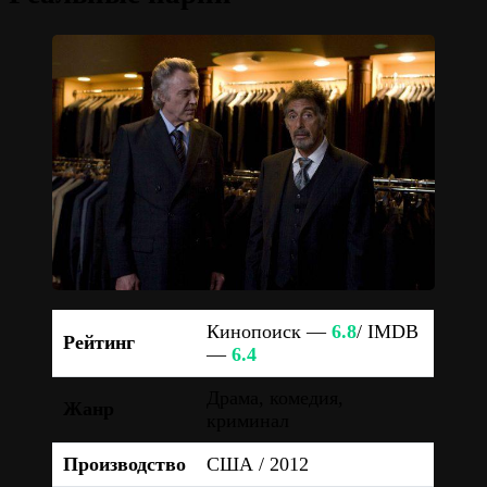
Кинопоиск —
6.8
/ IMDB
Рейтинг
—
6.4
Драма, комедия,
Жанр
криминал
Производство
США / 2012