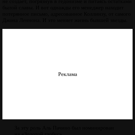
не создаёт, погрязнув в гедонизме и питаясь остатками
былой славы. И вот однажды его менеджер находит
потерянное письмо, адресованное Коллинзу, от самого
Джона Леннона. И это меняет жизнь бывшей звезды.
Реклама
За эту роль Аль Пачино был номинирован
на «Золотой глобус».