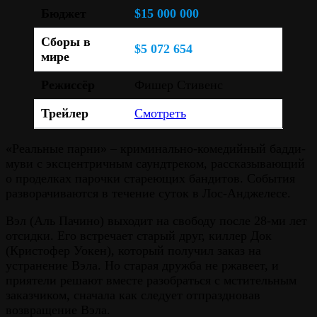
Бюджет
$15 000 000
Сборы в
$5 072 654
мире
Режиссёр
Фишер Стивенс
Трейлер
Смотреть
«Реальные парни» – криминально-комедийный бадди-
муви с эксцентричным саундтреком, рассказывающий
о проделках парочки стареющих бандитов. События
разворачиваются в течение суток в Лос-Анджелесе.
Вэл (Аль Пачино) выходит на свободу после 28-ми лет
отсидки. Его встречает старый друг, киллер Док
(Кристофер Уокен), который получил заказ на
устранение Вэла. Но старая дружба не ржавеет, и
приятели решают вместе разобраться с мстительным
заказчиком, сначала как следует отпраздновав
возвращение Вэла.