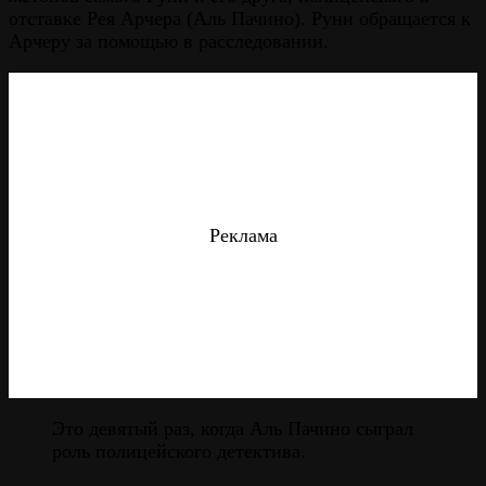
отставке Рея Арчера (Аль Пачино). Руни обращается к
Арчеру за помощью в расследовании.
Реклама
Это девятый раз, когда Аль Пачино сыграл
роль полицейского детектива.