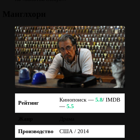
Манглхорн
Кинопоиск —
5.8
/ IMDB
Рейтинг
—
5.5
Жанр
Драма
Производство
США / 2014