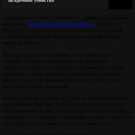
загадочные убийства
«Американская предательница» – драма по реальным
событиям,
история судебного процесса
по делу
Милдред Гилларс, американской актрисы, ставшей
голосом фашистской пропаганды во время Второй
мировой войны.
Милая девушка из глубинки, помыкавшись по
студиям, не нашла славы в кино и предпочла
продаться нацистам, агитируя американских солдат
сдаваться в плен «добрым» немцам и рассказывая
убедительные, но фальшивые ужасы о преступных
действиях войск союзников.
После войны её вывезли в США. Адвокатом актрисы
стал Джеймс Лафлин (Аль Пачино), единственный,
кто согласился на это. Он смог спасти жизнь Милдред,
избавив её от смертного приговора, но она отсидела 20
лет и бесславно скончалась где-то в захолустье.