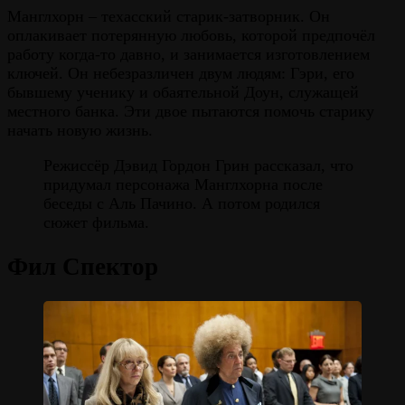
Манглхорн – техасский старик-затворник. Он
оплакивает потерянную любовь, которой предпочёл
работу когда-то давно, и занимается изготовлением
ключей. Он небезразличен двум людям: Гэри, его
бывшему ученику и обаятельной Доун, служащей
местного банка. Эти двое пытаются помочь старику
начать новую жизнь.
Режиссёр Дэвид Гордон Грин рассказал, что
придумал персонажа Манглхорна после
беседы с Аль Пачино. А потом родился
сюжет фильма.
Фил Спектор