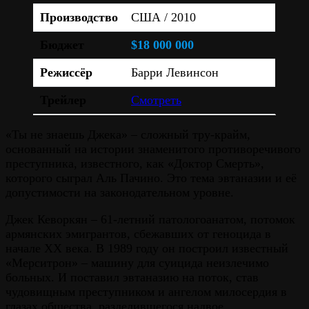
Производство
США / 2010
Бюджет
$18 000 000
Режиссёр
Барри Левинсон
Трейлер
Смотреть
«Ты не знаешь Джека» – сложный тру-крайм,
основанный на истории знаменитого противоречивого
преступника, известного, как «Доктор Смерть»,
которого сыграл Аль Пачино. Это тема эвтаназии и её
допустимости на законодательном уровне.
Джек Кеворкян – 61-летний патологоанатом, потомок
армянских эмигрантов, сбежавших от геноцида в
начале XX века. В 1989 году он построил известный
«Мерситрон» – машину для суицида неизлечимо
больных. И поставил эвтаназию на поток, став
чудовищным преступником и ангелом милосердия в
глазах общества, разделившегося надвое.