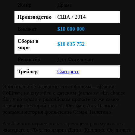
Жанр
Драма
Производство
США / 2014
Бюджет
$10 000 000
Сборы в
$10 835 752
мире
Режиссёр
Дэн Фогельман
Трейлер
Смотреть
Оригинальное название этого фильма – «Danny
Collins», не спутайте с датским фильмом «En chance
til», у которого в российском прокате то же самое
название: «Второй шанс». Фильм с Аль Пачино –
реальная история фолк-певца Стива Тилстона.
Аль Пачино играет роль стареющего рок-музыканта,
живущего в 70-х, по имени Денни Коллинз. Он ничего