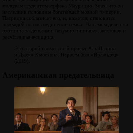
молодым студентом юрфака Маурицио. Зная, что он
наследник половины богатейшей модной империи,
Патриция соблазняет его, и, кажется, становится
надеждой на воссоединение семьи. На самом деле она
охотница за деньгами, безумно циничная, жестокая и
расчётливая женщина.
Это второй совместный проект Аль Пачино
и Джека Хьюстона. Первым был «Ирландец»
(2019).
Американская предательница