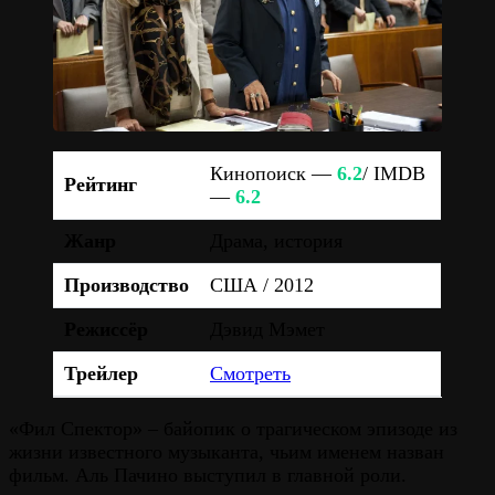
Кинопоиск —
6.2
/ IMDB
Рейтинг
—
6.2
Жанр
Драма, история
Производство
США / 2012
Режиссёр
Дэвид Мэмет
Трейлер
Смотреть
«Фил Спектор» – байопик о трагическом эпизоде из
жизни известного музыканта, чьим именем назван
фильм. Аль Пачино выступил в главной роли.