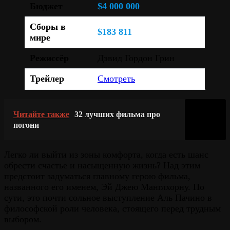
Бюджет
$4 000 000
Сборы в
$183 811
мире
Режиссёр
Дэвид Гордон Грин
Трейлер
Смотреть
Читайте также
32 лучших фильма про
погони
Легко ли выйти из зоны комфорта, когда есть шанс
обрести счастье и насыщенную жизнь? Над этим
предстоит задуматься главному герою фильма,
названного его именем, Эй Джею Манглхорну. По
сути, это почти сольное выступление Аль Пачино в
философской роли человека, стоящего перед трудным
выбором.