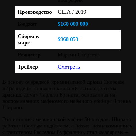
Производство
США / 2019
Бюджет
$160 000 000
Сборы в
$968 853
мире
Режиссёр
Мартин Скорсезе
Трейлер
Смотреть
В основу очередной криминальной драмы Скорсезе
«Ирландец» положена книга «Я слышал, что ты
красишь дома» Чарльза Брандта, основанная на
воспоминаниях мафиозного наёмного убийцы Фрэнка
Ширано.
Это история американской мафии 50-х годов. Ширано
работал простым водителем, а позже, познакомившись
с гангстером Расселом Буффалино, стал «маляром» –