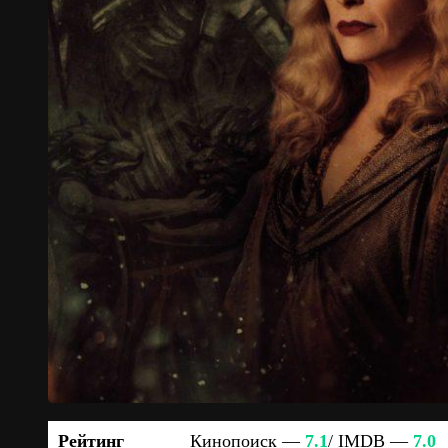
Рейтинг
Кинопоиск —
7.1
/ IMDB —
7.0