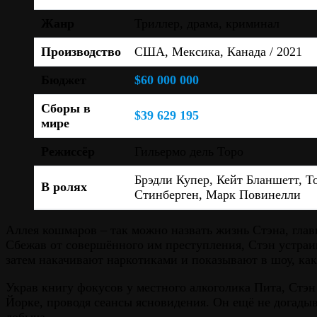
Жанр
Триллер, драма, криминал
Производство
США, Мексика, Канада / 2021
Бюджет
$60 000 000
Сборы в
$39 629 195
мире
Режиссёр
Гильермо дель Торо
Брэдли Купер, Кейт Бланшетт, 
В ролях
Стинберген, Марк Повинелли
Аллея кошмаров – так можно назвать жизнь Стэна, глав
Сбежав от совершённого им преступления, Стэн устраив
затем накачивают наркотиками и показывают в шоу, как
Украв книгу фокусов у местного алкоголика Пита, Стэн
Йорке, проводя сеансы ясновидения. Он ещё не догадыв