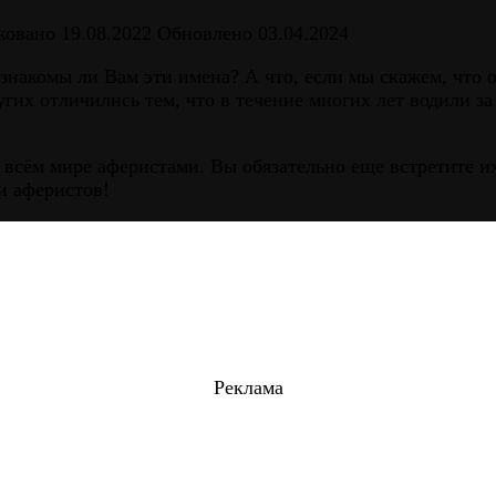
ковано
19.08.2022
Обновлено
03.04.2024
накомы ли Вам эти имена? А что, если мы скажем, что о
гих отличились тем, что в течение многих лет водили з
 всём мире аферистами. Вы обязательно еще встретите и
и аферистов!
Реклама