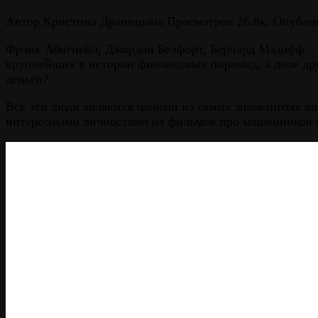
Автор
Кристина Драницына
Просмотров
26.8к.
Опубли
Фрэнк Абигнейл, Джордан Белфорт, Бернард Мэдофф – з
крупнейших в истории финансовых пирамид, а двое дру
деньги?
Все эти люди являются одними из самых знаменитых во
интересными личностями из фильмов про мошенников 