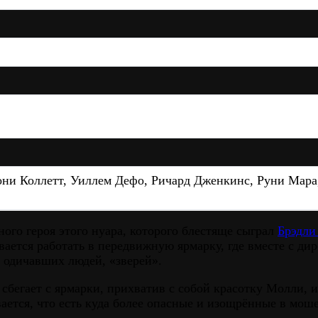
Тони Коллетт, Уиллем Дефо, Ричард Дженкинс, Руни Мара
ного героя этого нуара, которого блестяще сыграл
Брэдли
ается работать в передвижную ярмарку, где вместе с ди
 одичавших людей, «зверей».
 сбегает с ярмарки, прихватив с собой красотку Молли,
ается, что есть куда более опасные и изощрённые в моше