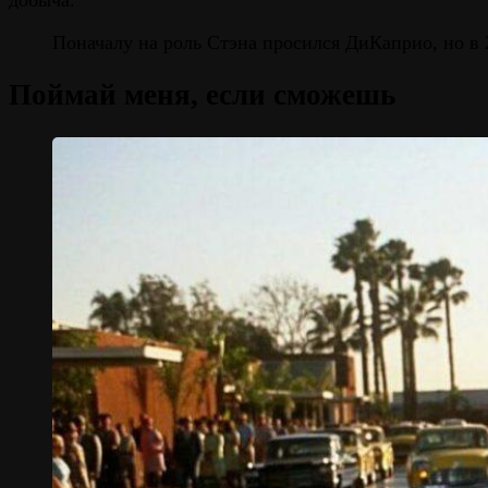
добыча.
Поначалу на роль Стэна просился ДиКаприо, но в 
Поймай меня, если сможешь