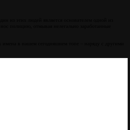
дин из этих людей является основателем одной из
а нос полицию, отмывая нелегально заработанные
х имена в нашем сегодняшнем топе – наряду с другими