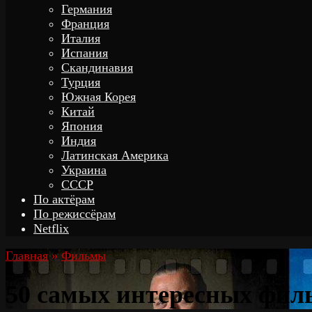
Германия
Франция
Италия
Испания
Скандинавия
Турция
Южная Корея
Китай
Япония
Индия
Латинская Америка
Украина
СССР
По актёрам
По режиссёрам
Netflix
Главная
»
Фильмы
50 самых интересных фил