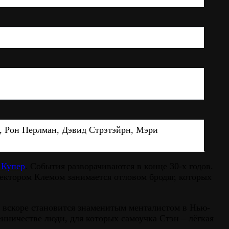
, Рон Перлман, Дэвид Стрэтэйрн, Мэри
 Купер
. События разворачиваются в конце 30-х годов.
ректором Клемом занимается отловом бродяг, которых
 и вскоре становится знаменитым менталистом в Нью-
нничестве люди, для которых самоучка Стэн – лёгкая