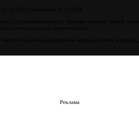
о
03.02.2023
Обновлено
24.11.2024
триса, играющая волевых, сильных женщин любой эпохи.
льных вегетарианцев-знаменитостей.
Честейн во всём разнообразии жанров, стилей и миров
Реклама