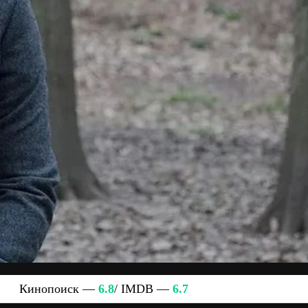
Кинопоиск —
6.8
/ IMDB —
6.7