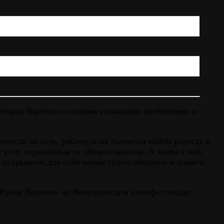
оторая борется со своими сложными проблемами и
ости за дочь, работу, и не пытается найти радость в
углу, отрешённая от общего веселья. А затем к ней
а открывают для себя новые грани общения и памяти.
«Кубок Вольпи» на Венецианском кинофестивале.