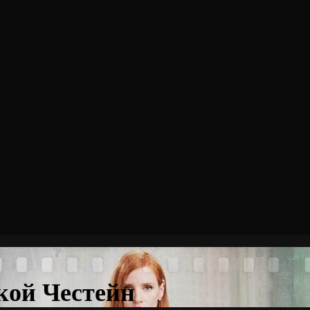
кой Честейн