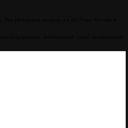
 Она убеждённая веганша, а в 2012 году Честейн и
, демонстрирующих многогранный талант великолепной