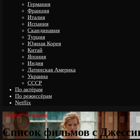
Германия
Франция
Италия
Испания
Скандинавия
Турция
Южная Корея
Китай
Япония
Индия
Латинская Америка
Украина
СССР
По актёрам
По режиссёрам
Netflix
Главная
»
Фильмы
Список фильмов с Джесси