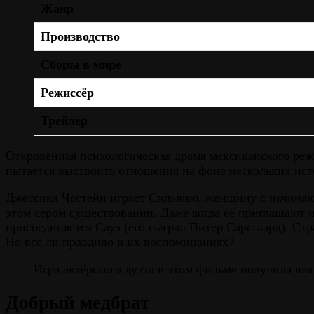
Жанр
Производство
Сборы в мире
Режиссёр
Трейлер
Откровенная психологическая драма мексиканского реж
пытается выстроить отношения на фоне нескольких ис
Джессика Честейн играет Сильвию, женщину с начинающе
этом сером существовании. Даже когда её приглашают н
присоединяется Саул (его сыграл Питер Сарсгаард). Ст
Но всё ли правдиво в их воспоминаниях?
Игра актёрского дуэта в этом фильме получила в
Добрый медбрат