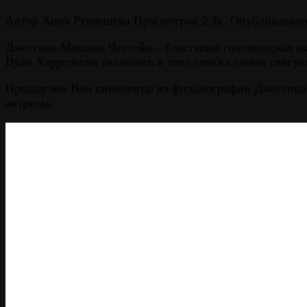
Автор
Анна Румянцева
Просмотров
2.3к.
Опубликован
Джессика Мишель Честейн – блестящая голливудская ак
Вуди Харрельсон оказались в топе списка самых сексуа
Предлагаем Вам киноленты из фильмографии Джессики 
актрисы.