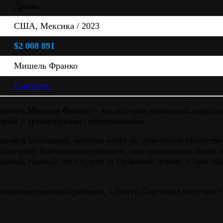
Драма
США, Мексика / 2023
$2 008 891
Мишель Франко
Смотреть
иссёра Мишеля Франко – это история немолодой пары, к
торий о травмирующих переживаниях.
йся деменцией, которая несёт на себе бремя ответственн
а встречу бывших выпускников, она просто вяло сидит в 
ранный, пьяный, он следует за Сильвией домой, и они об
ысочайшие оценки критиков, а Питер Сарсгаард получил 