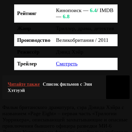
Кинопоиск —
6.4
/ IMDB
Рейтинг
—
6.8
Жанр
Триллер, драма, детектив
Производство
Великобритания / 2011
Режиссёр
Дэвид Хэйр
Трейлер
Смотреть
Читайте также
Список фильмов с Энн
Хэтэуэй
Фильм британского драматурга, сэра Дэвида Хэйра с
названием «Page Eight» – первая часть «Трилогии
Уоррикера», описывающей захватывающие и опасные
приключения бывшего офицера разведки МИ-6
Джонни Уоррикера на фоне его семейных и любовных