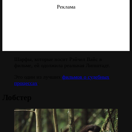
Реклама
Шарфы, которые носит Рэйчел Вайс в
фильме, ей одолжила реальная Липштадт.
Это один из лучших
фильмов о судебных
процессах
.
Лобстер