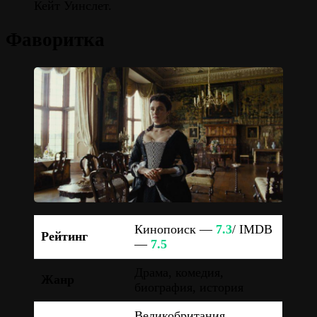
Кейт Уинслет.
Фаворитка
Кинопоиск —
7.3
/ IMDB
Рейтинг
—
7.5
Драма, комедия,
Жанр
биография, история
Великобритания,