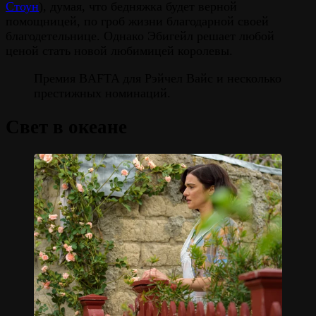
Стоун
), думая, что бедняжка будет верной
помощницей, по гроб жизни благодарной своей
благодетельнице. Однако Эбигейл решает любой
ценой стать новой любимицей королевы.
Премия BAFTA для Рэйчел Вайс и несколько
престижных номинаций.
Свет в океане