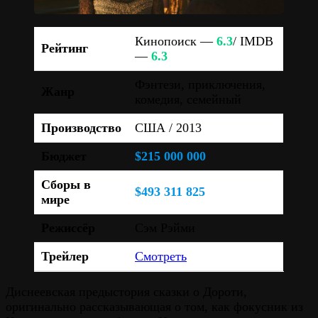
Кинопоиск —
6.3
/ IMDB
Рейтинг
—
6.3
Фэнтези, приключения,
Жанр
комедия, семейный
Производство
США / 2013
Бюджет
$215 000 000
Сборы в
$493 311 825
мире
Режиссёр
Сэм Рэйми
Трейлер
Смотреть
Диснеевская предыстория сказки о Дороти,
оригинально рассказывающая о том, как фокусник из