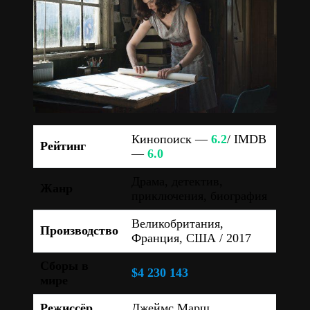
Кинопоиск —
6.2
/ IMDB
Рейтинг
—
6.0
Драма, детектив,
Жанр
приключения, биография
Великобритания,
Производство
Франция, США / 2017
Сборы в
$4 230 143
мире
Режиссёр
Джеймс Марш