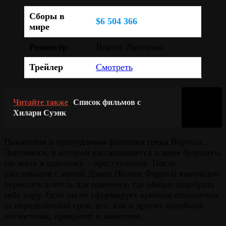
Сборы в
$6 504 366
мире
Режиссёр
Йоргос Лантимос
Трейлер
Смотреть
Читайте также
Список фильмов с
Хилари Суэнк
Пикантная и причудливая фантазия грека Йоргоса
Лантимоса, в которой рассказывается о мире будущего,
где жить в одиночку – преступление. После
расставания с женой Дэвид (Колин Фаррел) вынужден
переехать в отель для одиночек, где обязан подобрать
себе пару. Если он не сформирует крепкие отношения
за определённый срок, его, как и других подобных
несчастных, превратят в животное.