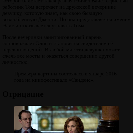
которой блистает такая разная Рэйчел Вайс. Офисный
работник Том встречает на дружеской вечеринке
девушку, которую знает, как свою бывшую
возлюбленную Дженни. Но она представляется именем
Элис и отказывается узнавать Тома.
После вечеринки заинтригованный парень
сопровождает Элис и становится свидетелем её
перевоплощений. В любой миг эта девушка может
сжечь все мосты и оказаться совершенно другой
личностью.
Премьера картины состоялась в январе 2016
года на кинофестивале «Сандэнс».
Отрицание