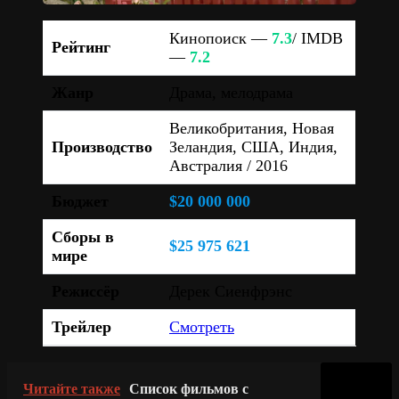
Кинопоиск —
7.3
/ IMDB
Рейтинг
—
7.2
Жанр
Драма, мелодрама
Великобритания, Новая
Производство
Зеландия, США, Индия,
Австралия / 2016
Бюджет
$20 000 000
Сборы в
$25 975 621
мире
Режиссёр
Дерек Сиенфрэнс
Трейлер
Смотреть
Читайте также
Список фильмов с