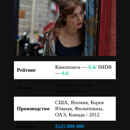
Кинопоиск —
6.6
/ IMDB
Рейтинг
—
6.6
Боевик, триллер,
Жанр
приключения
США, Япония, Корея
Производство
Южная, Филиппины,
ОАЭ, Канада / 2012
Бюджет
$125 000 000