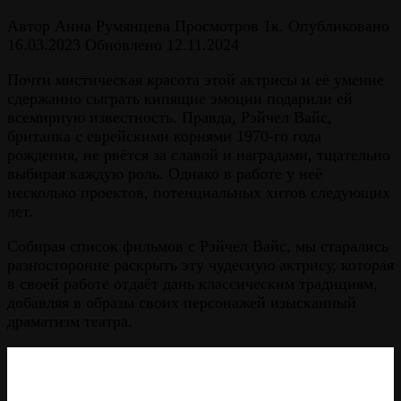
Автор
Анна Румянцева
Просмотров
1к.
Опубликовано
16.03.2023
Обновлено
12.11.2024
Почти мистическая красота этой актрисы и её умение
сдержанно сыграть кипящие эмоции подарили ей
всемирную известность. Правда, Рэйчел Вайс,
британка с еврейскими корнями 1970-го года
рождения, не рвётся за славой и наградами, тщательно
выбирая каждую роль. Однако в работе у неё
несколько проектов, потенциальных хитов следующих
лет.
Собирая список фильмов с Рэйчел Вайс, мы старались
разносторонне раскрыть эту чудесную актрису, которая
в своей работе отдаёт дань классическим традициям,
добавляя в образы своих персонажей изысканный
драматизм театра.