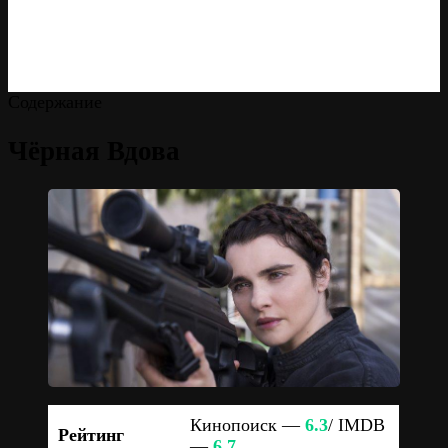
Содержание
Чёрная Вдова
Кинопоиск —
6.3
/ IMDB
Рейтинг
—
6.7