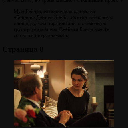
(Рэйчел Вайс) во время спешной ликвидации проекта.
Муж Рэйчел, исполнитель одного из
«Бондов» Дэниел Крейг, посетил съёмочную
площадку, чем порадовал всю съёмочную
группу, увидевшую Джеймса Бонда вместе
со своими персонажами.
Страница 8