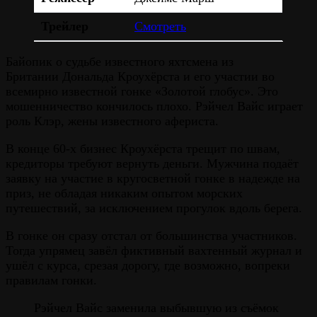
Трейлер
Смотреть
Байопик о судьбе известного яхтсмена из
Британии Дональда Кроухёрста и его участии во
всемирно известной гонке «Золотой глобус». Это
мошенничество кончилось плохо. Рэйчел Вайс играет
роль Клэр, жены известного афериста.
В конце 60-х бизнес Кроухёрста трещит по швам,
кредиторы требуют вернуть деньги. Мужчина подаёт
заявку на участие в кругосветной гонке в надежде на
приз, не обладая никаким опытом морских
путешествий, за исключением прогулок вдоль берега.
В гонке он сразу отстал от большинства участников.
Тогда упрямец завёл фиктивный вахтенный журнал и
ушёл с курса, срезая дорогу, где возможно, вопреки
правилам гонки.
Рэйчел Вайс заменила выбывшую из съёмок