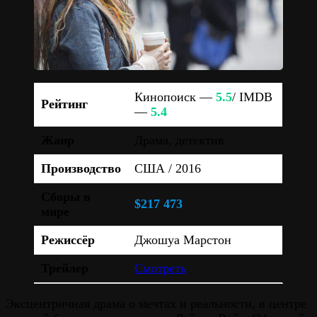
Кинопоиск —
5.5
/ IMDB
Рейтинг
—
5.4
Жанр
Драма, детектив
Производство
США / 2016
Сборы в
$217 473
мире
Режиссёр
Джошуа Марстон
Трейлер
Смотреть
Эксцентричная драма о мечтах и реальности, в центре