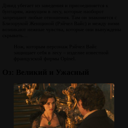
Дэвид убегает из заведения и присоединяется к
бунтарям, живущим в лесу, которые наоборот
запрещают любые отношения. Там он знакомится с
Близорукой Женщиной (Рэйчел Вайс) и между ними
возникают нежные чувства, которые они вынуждены
скрывать…
Нож, которым персонаж Рэйчел Вайс
защищает себя в лесу – изделие известной
французской фирмы Opinel.
Оз: Великий и Ужасный