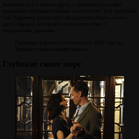
выяснить всё о новом друге, с которым разделяет
увлечение изобразительным искусством. Тем временем
сам Уоррикер расследует загадочную смерть своего
друга Барона, который оставил ему отчёт с
секретными данными.
Премьера картины состоялась в 2011 году на
Эдинбургском кинофестивале.
Глубокое синее море