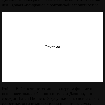
дел. Эдакая «бондиана» с британской элегантностью.
Реклама
Рэйчел Вайс появляется лишь в первом фильме и
исполняет роль любовного интереса Джонни, его
соседки Нэнси Пирпен. У девушки есть свои связи в
секретных организациях, и она просит знакомых