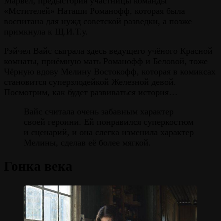
Марвел, предыстория участницы команды
«Мстителей» Наташи Романофф, которая была
воспитана для нужд советской разведки, а позже
примкнула к Щ.И.Т.у.
Рэйчел Вайс сыграла здесь ведущего учёного Красной
комнаты, приёмную мать Романофф и Беловой, тоже
Чёрную вдову Мелину Востокофф, которая в комиксах
становится суперзлодейкой Железной девой.
Посмотрим, как будет развиваться история…
Вайс считала очень забавным характер
своей героини. Ей понравился суперкостюм
и сценарий, и она слегка изменила характер
Мелины, сделав её более мягкой.
Гонка века