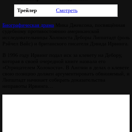
Трейлер
Смотреть
Биографическая драма
Мика Джексона, посвящённая
судебному противостоянию американской
исследовательницы Холокоста Деборы Липштадт (роль
Рэйчел Вайс) и британского писателя Дэвида Ирвинга.
В 1996 году Ирвинг подал иск за клевету на Дебору,
которая в своей очередной книге назвала его
«Отрицателем Холокоста». В Англии в делах о клевете
свою позицию должен аргументировать обвиняемый, и
Липштадт начинает собирать доказательства
неправоты Ирвинга…