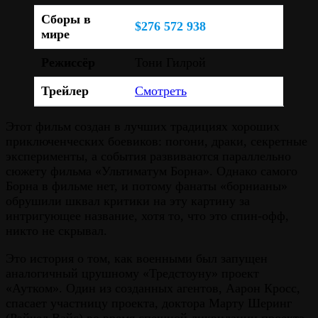
Сборы в
$276 572 938
мире
Режиссёр
Тони Гилрой
Трейлер
Смотреть
Этот фильм создан в лучших традициях хороших
приключенческих боевиков: погони, драки, секретные
эксперименты, а события развиваются параллельно
сюжету фильма «Ультиматум Борна». Однако самого
Борна в фильме нет, и потому фанаты «борнианы»
обрушили шквал критики на эту картину за
интригующее название, хотя то, что это спин-офф,
никто не скрывал.
Это история о том, как военными был запущен
аналогичный црушному «Тредстоуну» проект
«Аутком». Один из созданных агентов, Аарон Кросс,
спасает участницу проекта, доктора Марту Шеринг