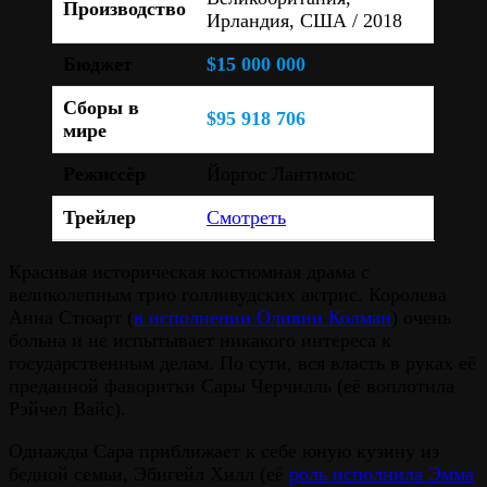
Производство
Ирландия, США / 2018
Бюджет
$15 000 000
Сборы в
$95 918 706
мире
Режиссёр
Йоргос Лантимос
Трейлер
Смотреть
Красивая историческая костюмная драма с
великолепным трио голливудских актрис. Королева
Анна Стюарт (
в исполнении Оливии Колман
) очень
больна и не испытывает никакого интереса к
государственным делам. По сути, вся власть в руках её
преданной фаворитки Сары Черчилль (её воплотила
Рэйчел Вайс).
Однажды Сара приближает к себе юную кузину из
бедной семьи, Эбигейл Хилл (её
роль исполнила Эмма