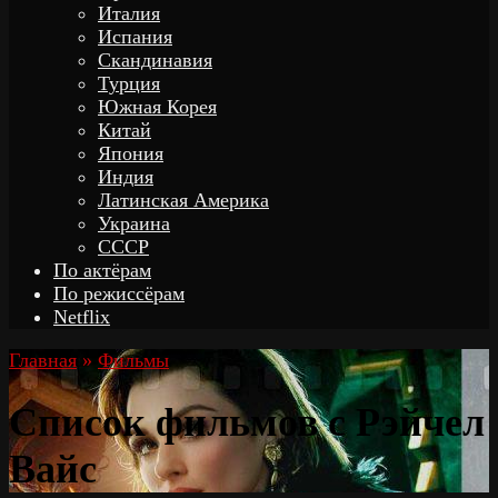
Италия
Испания
Скандинавия
Турция
Южная Корея
Китай
Япония
Индия
Латинская Америка
Украина
СССР
По актёрам
По режиссёрам
Netflix
Главная
»
Фильмы
Список фильмов с Рэйчел
Вайс