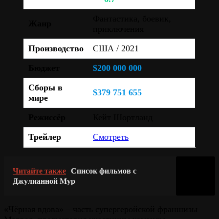
Фантастика, боевик,
Жанр
приключения
Производство
США / 2021
Бюджет
$200 000 000
Сборы в
$379 751 655
мире
Режиссёр
Кейт Шортланд
Трейлер
Смотреть
Читайте также
Список фильмов с
Джулианной Мур
«Чёрная вдова» – часть супергеройской франшизы