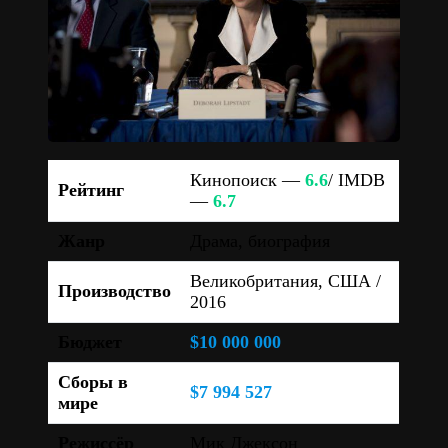
Кинопоиск —
6.6
/ IMDB
Рейтинг
—
6.7
Жанр
Драма, биография
Великобритания, США /
Производство
2016
Бюджет
$10 000 000
Сборы в
$7 994 527
мире
Режиссёр
Мик Джексон