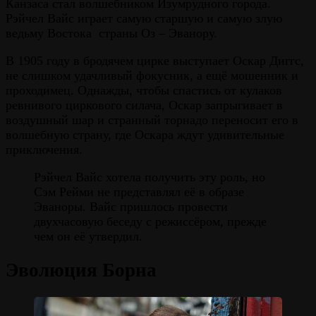
Канзаса стал волшебником Изумрудного города.
Рэйчел Вайс играет самую старшую и самую злую
ведьму Востока страны Оз – Эванору.
В 1905 году в бродячем цирке выступает Оскар Диггс,
не слишком удачливый фокусник, а ещё мошенник и
проходимец. Однажды, чтобы спастись от кулаков
ревнивого циркового силача, Оскар запрыгивает в
воздушный шар и странный торнадо переносит его в
волшебную страну, где Оскара ждут удивительные
приключения.
Рэйчел Вайс хотела получить эту роль, но
Сэм Рейми не представлял её в образе
Эваноры. Вайс пришлось провести
двухчасовую беседу с режиссёром, прежде
чем он её утвердил.
Эволюция Борна