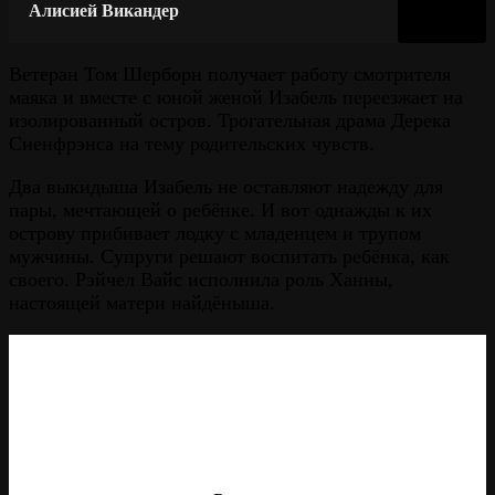
Алисией Викандер
Ветеран Том Шерборн получает работу смотрителя
маяка и вместе с юной женой Изабель переезжает на
изолированный остров. Трогательная драма Дерека
Сиенфрэнса на тему родительских чувств.
Два выкидыша Изабель не оставляют надежду для
пары, мечтающей о ребёнке. И вот однажды к их
острову прибивает лодку с младенцем и трупом
мужчины. Супруги решают воспитать ребёнка, как
своего. Рэйчел Вайс исполнила роль Ханны,
настоящей матери найдёныша.