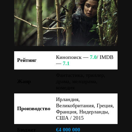
Кинопоиск —
7.0
/ IMDB
Рейтинг
—
7.1
Фантастика, триллер,
Жанр
драма, мелодрама,
комедия
Ирландия,
Великобритания, Греция,
Производство
Франция, Нидерланды,
США / 2015
Бюджет
€4 000 000