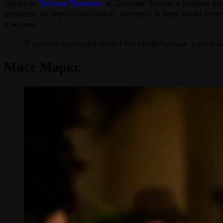
сыграли
Энтони Хопкинс
и Джонни Флинн в разном воз
детишек из еврейских семей, которые вскоре были почт
в жизнь.
В основе сценария лежит биографическая книга жен
Мисс Маркс