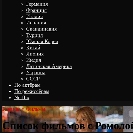
Германия
Франция
Италия
Испания
Скандинавия
Турция
Южная Корея
Китай
Япония
Индия
Латинская Америка
Украина
СССР
По актёрам
По режиссёрам
Netflix
Главная
»
Фильмы
Список фильмов с Ромоло