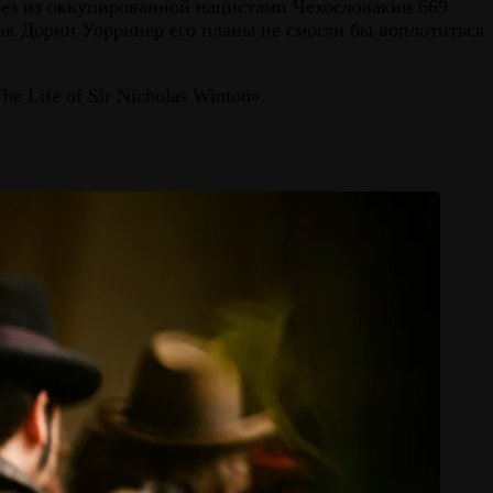
ез из оккупированной нацистами Чехословакии 669
как Дорин Уорринер его планы не смогли бы воплотиться
 Life of Sir Nicholas Winton».