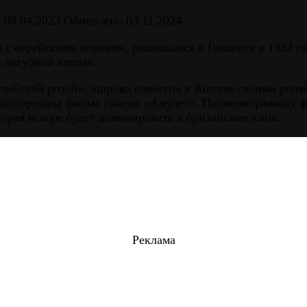
о
08.04.2023
Обновлено
03.11.2024
о с еврейскими корнями, родившаяся в Гонконге в 1982 г
ь пагубной вещью.
ийской розой», широко известна в Англии своими ролям
ежиссировала фильм ужасов «Амулет». Полнометражных ф
оторая вскоре будет доминировать в британском кино.
Реклама