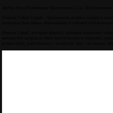
Автор
Анна Румянцева
Просмотров
1.2к.
Опубликован
Ромола Сейди Гарай – британская актриса театра и кин
получила блестящее образование и считает публичност
Ромола Гарай, которую фанаты любовно называют «Англ
множество наград за свои выступления в сериалах, ср
режиссёров, работавших с актрисой, она – та звезда, к