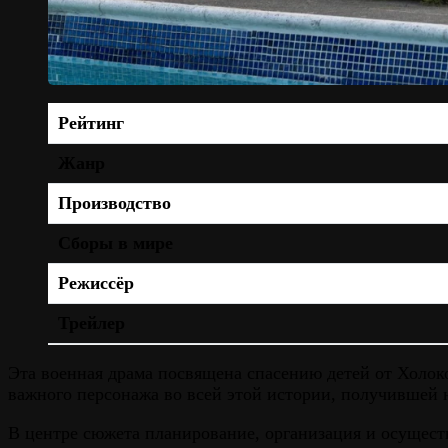
Рейтинг
Жанр
Производство
Сборы в мире
Режиссёр
Трейлер
Эта военная драма посвящена спасению детей от Холок
важного персонажа во всей этой истории, получившей 
В центре сюжета планирование, организация и осуществ