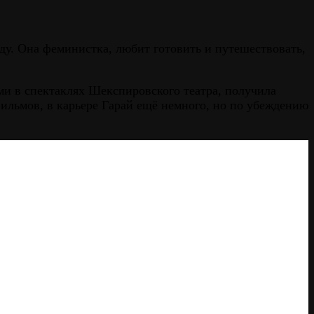
оду. Она феминистка, любит готовить и путешествовать,
и в спектаклях Шекспировского театра, получила
ильмов, в карьере Гарай ещё немного, но по убеждению