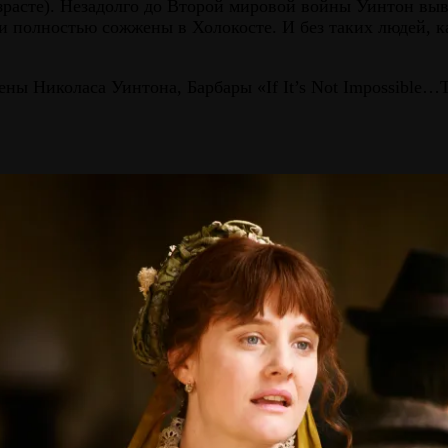
расте). Незадолго до Второй мировой войны Уинтон выв
и полностью сожжены в Холокосте. И без таких людей, 
ы Николаса Уинтона, Барбары «If It’s Not Impossible…The