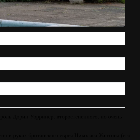
 роль Дорин Уорринер, второстепенного, но очень
но в руках британского еврея Николаса Уинтона (его