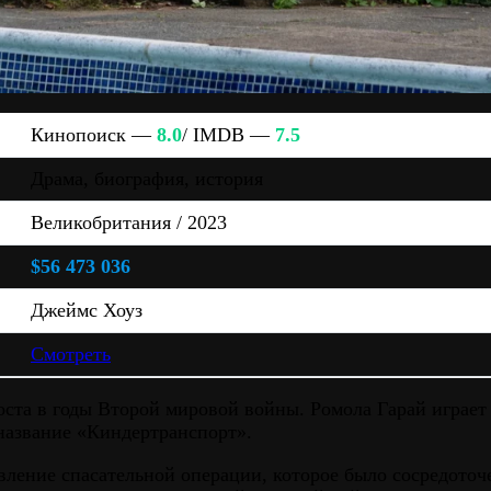
Кинопоиск —
8.0
/ IMDB —
7.5
Драма, биография, история
Великобритания / 2023
$56 473 036
Джеймс Хоуз
Смотреть
оста в годы Второй мировой войны. Ромола Гарай играет
название «Киндертранспорт».
ление спасательной операции, которое было сосредоточе