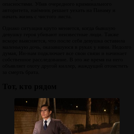
опасностями. Убив очередного криминального
авторитета, наёмник решает уехать на Панаму и
начать жизнь с чистого листа.
Однако ситуация круто меняется, когда бывшую
девушку героя убивают неизвестные люди. Также
вскоре выясняется, что после себя девушка оставила
маленькую дочь, оказавшуюся в руках у няни. Недолго
думая, Ин-нам подключает все свои связи и начинает
собственное расследование. В это же время на него
объявляет охоту другой киллер, жаждущий отомстить
за смерть брата.
Тот, кто рядом