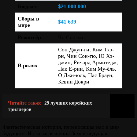
Бюджет
$21 000 000
Сборы в
$41 639
мире
Режиссёр
Чо Сон-хи
Сон Джун-ги, Ким Тхэ-
ри, Чин Сон-гю, Ю Хэ-
джин, Ричард Армитедж,
В ролях
Пак Е-рин, Ким Му-ёль,
О Джи-юль, Нас Браун,
Кевин Докри
Читайте также
29 лучших корейских
триллеров
Фантастическая история, переносящая нас в мир
будущего. Из-за загрязнения Земли ведущая