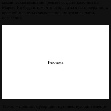
космическая компания решает создать колонии на
Марсе. Но беда в том, что отправиться на поверхность
красной планеты сможет лишь ничтожная часть
населения.
Реклама
Тхэ-хо – простой мусорщик, путешествующий вместе