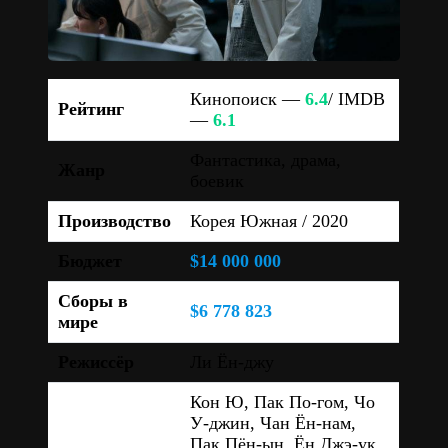
Кинопоиск —
6.4
/ IMDB
Рейтинг
—
6.1
Фантастика, драма,
Жанр
боевик
Производство
Корея Южная / 2020
Бюджет
$14 000 000
Сборы в
$6 778 823
мире
Режиссёр
Ли Ён-джу
Кон Ю, Пак По-гом, Чо
У-джин, Чан Ён-нам,
Пак Пён-ын, Ён Джэ-ук,