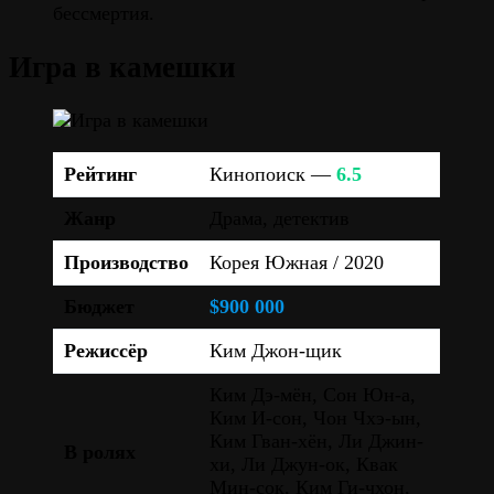
бессмертия.
Игра в камешки
Рейтинг
Кинопоиск —
6.5
Жанр
Драма, детектив
Производство
Корея Южная / 2020
Бюджет
$900 000
Режиссёр
Ким Джон-щик
Ким Дэ-мён, Сон Юн-а,
Ким И-сон, Чон Чхэ-ын,
Ким Гван-хён, Ли Джин-
В ролях
хи, Ли Джун-ок, Квак
Мин-сок, Ким Ги-чхон,