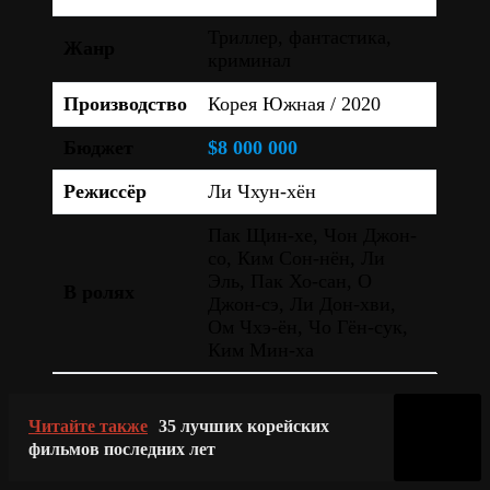
Триллер, фантастика,
Жанр
криминал
Производство
Корея Южная / 2020
Бюджет
$8 000 000
Режиссёр
Ли Чхун-хён
Пак Щин-хе, Чон Джон-
со, Ким Сон-нён, Ли
Эль, Пак Хо-сан, О
В ролях
Джон-сэ, Ли Дон-хви,
Ом Чхэ-ён, Чо Гён-сук,
Ким Мин-ха
Читайте также
35 лучших корейских
фильмов последних лет