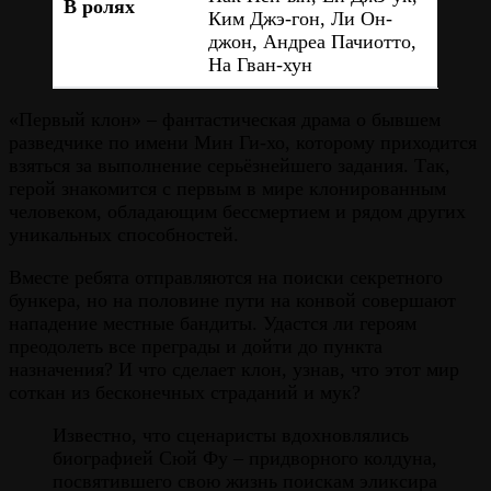
В ролях
Ким Джэ-гон, Ли Он-
джон, Андреа Пачиотто,
На Гван-хун
«Первый клон» – фантастическая драма о бывшем
разведчике по имени Мин Ги-хо, которому приходится
взяться за выполнение серьёзнейшего задания. Так,
герой знакомится с первым в мире клонированным
человеком, обладающим бессмертием и рядом других
уникальных способностей.
Вместе ребята отправляются на поиски секретного
бункера, но на половине пути на конвой совершают
нападение местные бандиты. Удастся ли героям
преодолеть все преграды и дойти до пункта
назначения? И что сделает клон, узнав, что этот мир
соткан из бесконечных страданий и мук?
Известно, что сценаристы вдохновлялись
биографией Сюй Фу – придворного колдуна,
посвятившего свою жизнь поискам эликсира