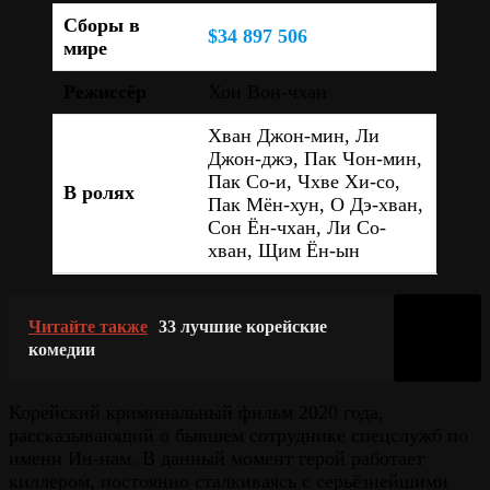
Сборы в
$34 897 506
мире
Режиссёр
Хон Вон-чхан
Хван Джон-мин, Ли
Джон-джэ, Пак Чон-мин,
Пак Со-и, Чхве Хи-со,
В ролях
Пак Мён-хун, О Дэ-хван,
Сон Ён-чхан, Ли Со-
хван, Щим Ён-ын
Читайте также
33 лучшие корейские
комедии
Корейский криминальный фильм 2020 года,
рассказывающий о бывшем сотруднике спецслужб по
имени Ин-нам. В данный момент герой работает
киллером, постоянно сталкиваясь с серьёзнейшими