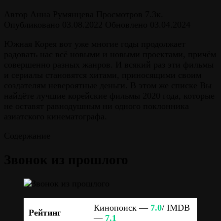
Автор
Анна Румянцева
Просмотров
7.3к.
Опубликовано
03.08.2022
Обновлено
03.04.2024
Южная Корея вот уже многие годы продолжает
радовать нас всё новыми и новыми проектами, причём
совершенно разных жанров. И всякий раз эти фильмы
и сериалы становятся хитами, приносящими своим
создателям невероятные деньги. В этом же списке Вы
найдёте лучшие корейские фильмы 2020 года, которые
не оставят равнодушным ни одного поклонника
азиатского кинематографа.
Содержание
Звонок из прошлого
Кинопоиск —
7.0
/ IMDB
Рейтинг
—
7.1