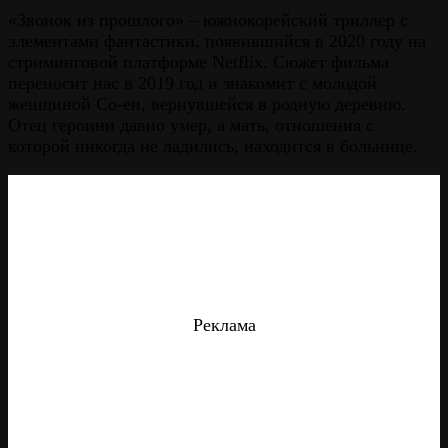
«Звонок из прошлого» – южнокорейский триллер с
элементами фантастики, появившийся в 2020 году на
стриминговой платформе Netflix. Сюжет фильма
переносит нас в 2019 год и знакомит с молодой
женщиной Со-ен, вернувшейся в родную деревню.
Отец героини давно умер, а мать, отношения с
которой никогда не ладились, находится в больнице.
Реклама