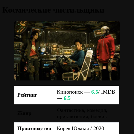
Космические чистильщики
Кинопоиск —
6.5
/ IMDB
Рейтинг
—
6.5
Фантастика, комедия,
Жанр
приключения, боевик
Производство
Корея Южная / 2020