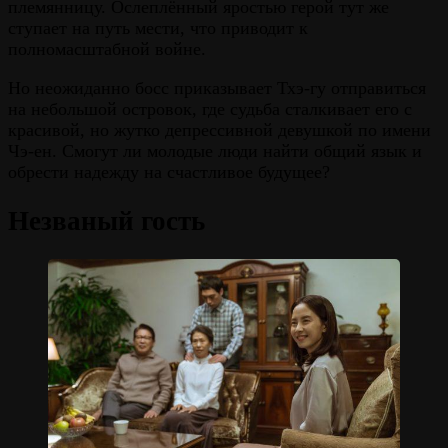
племянницу. Ослеплённый яростью герой тут же
ступает на путь мести, что приводит к
полномасштабной войне.
Но неожиданно босс приказывает Тхэ-гу отправиться
на небольшой островок, где судьба сталкивает его с
красивой, но жутко депрессивной девушкой по имени
Чэ-ен. Смогут ли молодые люди найти общий язык и
обрести надежду на счастливое будущее?
Незваный гость