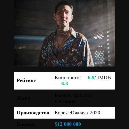
Кинопоиск —
6.9
/ IMDB
Рейтинг
—
6.8
Боевик, триллер,
Жанр
криминал
Производство
Корея Южная / 2020
Бюджет
$12 000 000