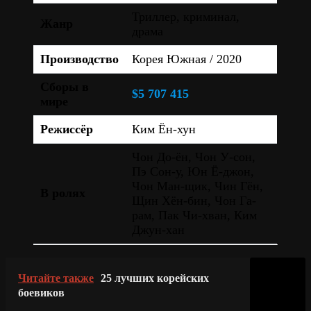
Триллер, криминал,
Жанр
драма
Производство
Корея Южная / 2020
Сборы в
$5 707 415
мире
Режиссёр
Ким Ён-хун
Чон До-ён, Чон У-сон,
Пэ Сон-у, Юн Ё-джон,
Чон Ман-щик, Чин Гён,
В ролях
Щин Хён-бин, Чон Га-
рам, Пак Чи-хван, Ким
Джун-хан
Читайте также
25 лучших корейских
боевиков