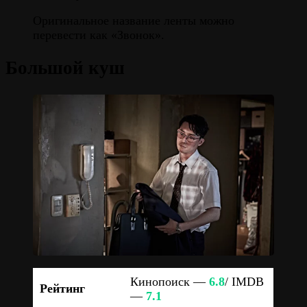
Оригинальное название ленты можно
перевести как «Звонок».
Большой куш
Кинопоиск —
6.8
/ IMDB
Рейтинг
—
7.1