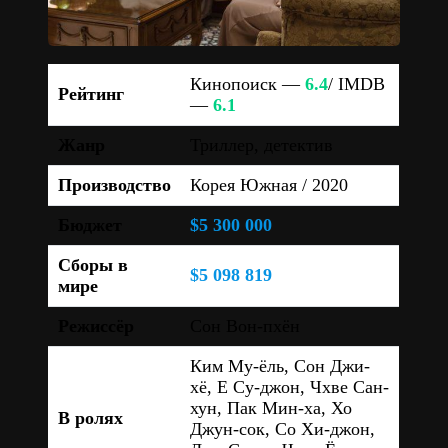
Кинопоиск —
6.4
/ IMDB
Рейтинг
—
6.1
Жанр
Триллер, детектив
Производство
Корея Южная / 2020
Бюджет
$5 300 000
Сборы в
$5 098 819
мире
Режиссёр
Сон Вон-пхён
Ким Му-ёль, Сон Джи-
хё, Е Су-джон, Чхве Сан-
хун, Пак Мин-ха, Хо
В ролях
Джун-сок, Со Хи-джон,