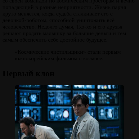
со своей командой по космическим просторам и вечно
попадающий в разные неприятности. Жизнь парня
круто меняется, когда судьба сталкивает его с
девочкой-роботом, способной уничтожить всё
человечество. Недолго думая, Тхэ-хо и его друзья
решают продать малышку за большие деньги и тем
самым обеспечить себе достойное будущее.
«Космические чистильщики» стали первым
южнокорейским фильмом о космосе.
Первый клон