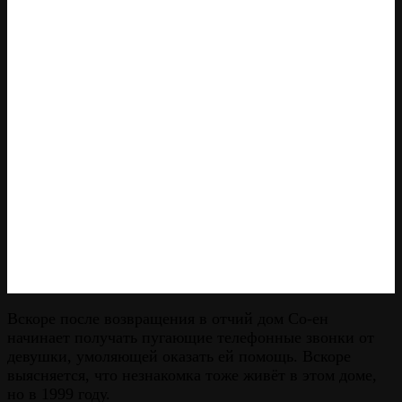
Вскоре после возвращения в отчий дом Со-ен
начинает получать пугающие телефонные звонки от
девушки, умоляющей оказать ей помощь. Вскоре
выясняется, что незнакомка тоже живёт в этом доме,
но в 1999 году.