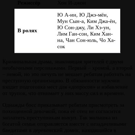
Режиссёр
Хон И-джон
Ю А-ин, Ю Джэ-мён,
Мун Сын-а, Ким Джа-ён,
Ю Сон-джу, Ли Хэ-ун,
В ролях
Лим Ган-сон, Ким Хан-
на, Чан Сон-юль, Чо Ха-
сок
Криминальная драма, знакомящая зрителей с двумя
необычными персонажами. Первый – хромой, а второй
– немой, но это ничуть не мешает ребятам работать на
преступную организацию. В обязанности мужчин
входит подготовка мест для «допросов» и избавление
от трупов, что отнимает у них массу сил и времени.
Однажды босс приказывает ребятам присмотреть за
похищенной девочкой, пока её отец не согласится
заплатить преступникам выкуп. Так малышка из
богатой семьи отправляется вместе с незадачливыми
бандитами в деревенский домик, находящийся в