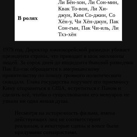
Ли Бён-хон, Ли Сон-мин,
Квак То-вон, Ли Хи-
джун, Ким Со-джин, Со
В ролях
Хён-у, Чи Хён-джун, Пак
Сон-гын, Пак Чи-иль, Ли
Тхэ-хён
1979 год. Директор южнокорейской разведки убивает
президента страны, что приводит в шок миллионы
людей. За сорок дней до инцидента бывший разведчик
Пак Ен-гак обращается к американскому
правительству по поводу громкого политического
скандала. Глава государства поручает его приемнику
Киму отправиться в США, встретиться с Паком и
сделать всё, чтобы о существовании его мемуаров не
узнала ни одна живая душа.
Несмотря на историчность фильма, имена
действующих лиц не соответствуют
реальным, а некоторые сцены и вовсе были
придуманы сценаристами.