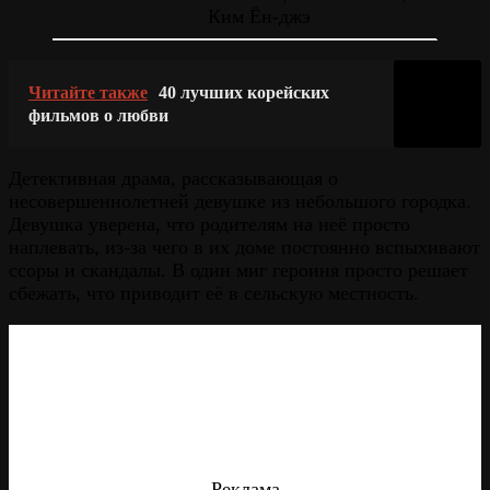
Ким Ён-джэ
Читайте также
40 лучших корейских
фильмов о любви
Детективная драма, рассказывающая о
несовершеннолетней девушке из небольшого городка.
Девушка уверена, что родителям на неё просто
наплевать, из-за чего в их доме постоянно вспыхивают
ссоры и скандалы. В один миг героиня просто решает
сбежать, что приводит её в сельскую местность.
Реклама