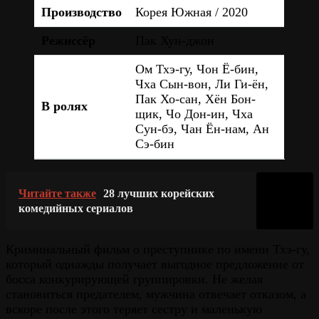
Производство
Корея Южная / 2020
Режиссёр
Пак Хун-джон
Ом Тхэ-гу, Чон Ё-бин,
Чха Сын-вон, Ли Ги-ён,
Пак Хо-сан, Хён Бон-
В ролях
щик, Чо Дон-ин, Чха
Сун-бэ, Чан Ён-нам, Ан
Сэ-бин
Читайте также
28 лучших корейских
комедийных сериалов
Криминальный фильм о преступнике по имени Тхэ-гу,
который однажды получает выгодное предложение от
босса конкурирующей группировки. Не желая
становиться предателем, мужчина отвечает отказом, а
вскоре после этого теряет сестру и маленькую