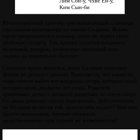
Лим Сон-у, Чхве Ён-у,
Ким Сын-би
Южнокорейский триллер, рассказывающий о некогда
счастливом архитекторе по имени Со-джин. Жизнь
героя превращается в кошмар, когда он теряет свою
любимую супругу. Так, вдовец остаётся наедине с
маленькой дочерью, полностью лишённый всех
надежд на нормальное будущее.
Ситуация круто меняется, когда Со-джин получает
звонок из детского приюта. Выясняется, что какие-то
люди смогли найти его младшую сестру, которую герой
потерял около двадцати лет назад. Родители
принимают дочку с большой радостью, но очень скоро
Со-джин начинает что-то подозревать. Действительно
ли Ю-джин является той, за кого себя выдаёт? Или она
просто мошенница, готовая обокрасть
«родственников» при первой же возможности?