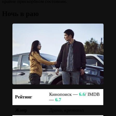
крайне прискорбном состоянии.
Ночь в раю
Кинопоиск —
6.6
/ IMDB
Рейтинг
—
6.7
Жанр
Драма, криминал