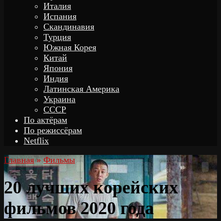
Италия
Испания
Скандинавия
Турция
Южная Корея
Китай
Япония
Индия
Латинская Америка
Украина
СССР
По актёрам
По режиссёрам
Netflix
Главная
»
Фильмы
20 лучших корейских
фильмов 2020 года