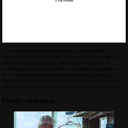
Здесь судьба знакомит подростка с мужчиной,
страдающим нарушениями умственного развития и
постоянно попадающим в нелепые ситуации. И
неожиданно ребята становятся хорошими друзьями,
что становится причиной невероятных событий.
Смогут ли новоявленные друзья найти своё место в
этом мире и обрести уверенность в завтрашнем дне?
Голос тишины