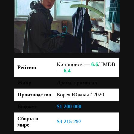
Кинопоиск —
6.6
/ IMDB
Рейтинг
—
6.4
Жанр
Драма, криминал
Производство
Корея Южная / 2020
Бюджет
$1 200 000
Сборы в
$3 215 297
мире