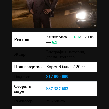
Кинопоиск —
6.6
/ IMDB
Рейтинг
—
6.9
Биография, история,
Жанр
драма, триллер
Производство
Корея Южная / 2020
Бюджет
$17 000 000
Сборы в
$37 387 683
мире
Режиссёр
У Мин-хо