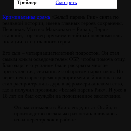
Трейлер
Смотреть
Криминальная драма
«Белый парень Рик» снята по
реальной истории, имена главных героев сохранены.
Персонаж Мэттью Макконахи – Ричард Вэрш-
старший, торговец оружием и тайный осведомитель
полиции, отец главного героя.
Его сын – четырнадцатилетний подросток. Он стал
самым юным осведомителем ФБР, чтобы помочь отцу.
Благодаря его усилиям были раскрыты многие
преступления, связанные с оборотом наркотиков. Но
через некоторое время предприимчивый юноша сам
стал распространять дурь в афроамериканском гетто,
где и получил прозвище «Белый парень Рик». И уже в
18 лет он был осуждён на пожизненное заключение.
Фильм снимался в Кливленде, штат Огайо, и
производство несколько раз останавливалось
из-за перестрелок в районе.