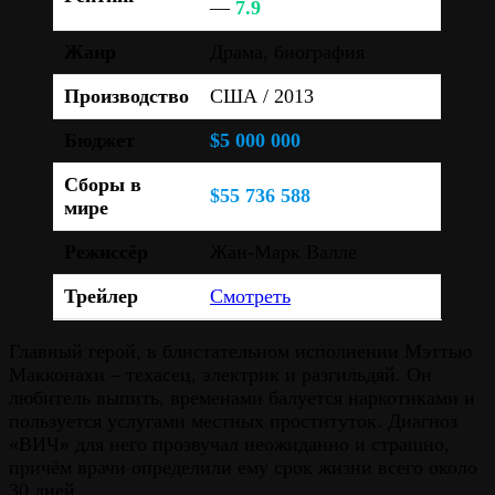
—
7.9
Жанр
Драма, биография
Производство
США / 2013
Бюджет
$5 000 000
Сборы в
$55 736 588
мире
Режиссёр
Жан-Марк Валле
Трейлер
Смотреть
Главный герой, в блистательном исполнении Мэттью
Макконахи – техасец, электрик и разгильдяй. Он
любитель выпить, временами балуется наркотиками и
пользуется услугами местных проституток. Диагноз
«ВИЧ» для него прозвучал неожиданно и страшно,
причём врачи определили ему срок жизни всего около
30 дней.