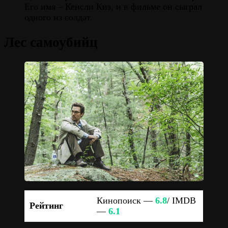
Его имя – Кенсли Киз, и в фильме он сыграл
одного из солдат.
Лес самоубийц
Кинопоиск —
6.8
/ IMDB
Рейтинг
—
6.1