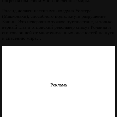
погребая под собой многочисленные миры.
Роланд должен настигнуть колдуна Уолтера
(Макконахи), способного подтолкнуть разрушение
Башни. Это невероятно тяжкое путешествие, и только
верный глаз и отцовский револьвер спасут Роланда и
его товарищей от многочисленных опасностей на пути
к спасению мира…
Реклама