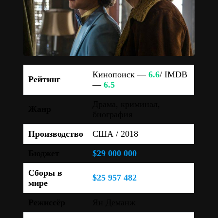
Кинопоиск —
6.6
/ IMDB
Рейтинг
—
6.5
Драма, криминал,
Жанр
биография
Производство
США / 2018
Бюджет
$29 000 000
Сборы в
$25 957 482
мире
Режиссёр
Ян Деманж