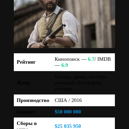
Кинопоиск —
6.7
/ IMDB
Рейтинг
—
6.9
Боевик, драма, вестерн,
Жанр
военный, биография,
история
Производство
США / 2016
Бюджет
$50 000 000
Сборы в
$25 035 950