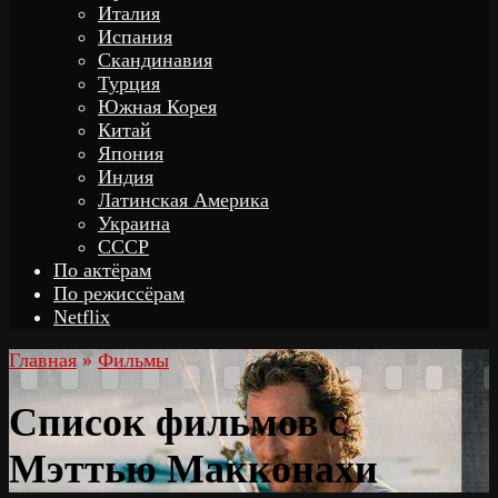
Италия
Испания
Скандинавия
Турция
Южная Корея
Китай
Япония
Индия
Латинская Америка
Украина
СССР
По актёрам
По режиссёрам
Netflix
Главная
»
Фильмы
Список фильмов с
Мэттью Макконахи