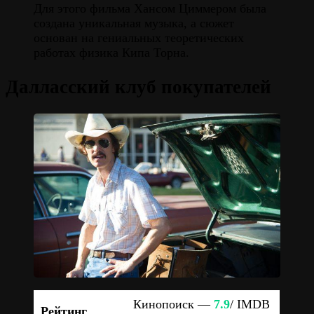
Для этого фильма Хансом Циммером была
создана уникальная музыка, а сюжет
основан на гениальных теоретических
работах физика Кипа Торна.
Далласский клуб покупателей
Кинопоиск —
7.9
/ IMDB
Рейтинг