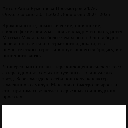
Автор
Анна Румянцева
Просмотров
24.7к.
Опубликовано
30.11.2022
Обновлено
28.01.2025
Криминальные, романтические, шпионские,
философские фильмы – роль в каждом из них удаётся
Мэттью Макконахи более чем хорошо. Он свободно
перевоплощается и в серьёзного адвоката, и в
романтического героя, и в опустившегося бродягу, и в
циничного злодея.
Универсальный талант перевоплощения сделал этого
актёра одной из самых популярных Голливудских
звезд. Зарекомендовав себя поначалу, как актёр
комедийного амплуа, Макконахи быстро «вырос» и
стал принимать участие в серьёзных голливудских
проектах.