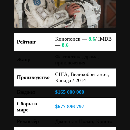
Кинопоиск —
8.6
/ IMDB
Рейтинг
—
8.6
Фантастика, драма,
Жанр
приключения
США, Великобритания,
Производство
Канада / 2014
Бюджет
$165 000 000
Сборы в
$677 896 797
мире
Режиссёр
Джонатан Нолан, Кристо