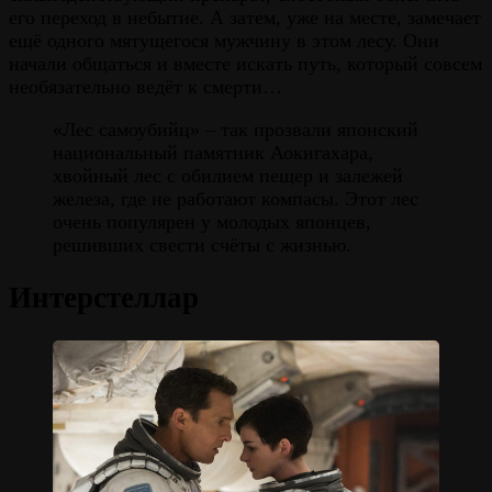
его переход в небытие. А затем, уже на месте, замечает
ещё одного мятущегося мужчину в этом лесу. Они
начали общаться и вместе искать путь, который совсем
необязательно ведёт к смерти…
«Лес самоубийц» – так прозвали японский
национальный памятник Аокигахара,
хвойный лес с обилием пещер и залежей
железа, где не работают компасы. Этот лес
очень популярен у молодых японцев,
решивших свести счёты с жизнью.
Интерстеллар