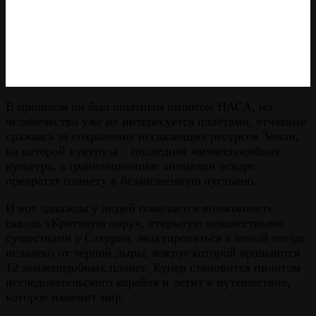
В прошлом он был опытным пилотом НАСА, но
человечество уже не интересуется полётами, отчаянно
сражаясь за сохранение иссякающих ресурсов Земли,
на которой кукуруза – последняя жизнеспособная
культура, а гравитационные аномалии вскоре
превратят планету в безжизненную пустыню.
И вот однажды у людей появляется возможность
сквозь «Кротовую нору», открытую неизвестными
существами у Сатурна, эвакуироваться к новой звезде
недалеко от чёрной дыры, вокруг которой вращаются
12 землеподобных планет. Купер становится пилотом
исследовательского корабля и летит в путешествие,
которое изменит мир.