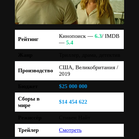
Кинопоиск —
6.3
/ IMDB
Рейтинг
—
5.4
Жанр
Триллер, драма, детектив
США, Великобритания /
Производство
2019
Бюджет
$25 000 000
Сборы в
$14 454 622
мире
Режиссёр
Стивен Найт
Трейлер
Смотреть