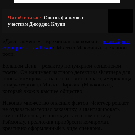
Читайте также
Список фильмов с
участием Джорджа Клуни
«Джентльмены» – криминальная комедия
режиссёра и
сценариста Гая Ричи
с Мэттью Макконахи в главной
роли.
Большой Дейв – редактор популярной лондонской
газеты. Он нанимает частного детектива Флетчера для
поиска компромата на его заклятого врага, американца
и наркоторговца Микки Пирсона (Макконахи),
который вхож в высшее общество.
Накопав множество опасных фактов, Флетчер решает
не отдавать материал заказчику, а шантажировать
самого Пирсона, и приходит к его помощнику
Рэймонду, предложив приобрести компромат,
креативно оформленный в виде сценария…