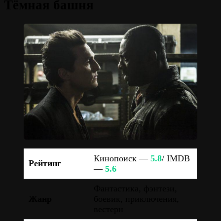
Тёмная башня
Кинопоиск —
5.8
/ IMDB
Рейтинг
—
5.6
Фантастика, фэнтези,
Жанр
боевик, приключения,
вестерн