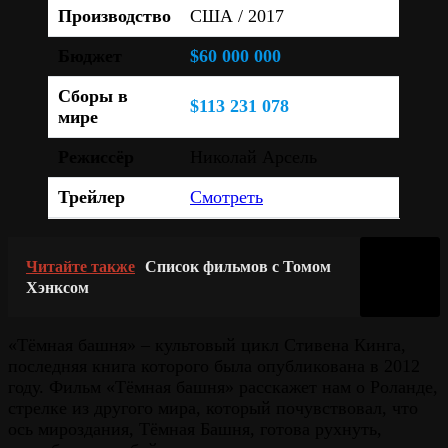
Производство
США / 2017
Бюджет
$60 000 000
Сборы в
$113 231 078
мире
Режиссёр
Николай Арсель
Трейлер
Смотреть
Читайте также
Список фильмов с Томом
Хэнксом
«Тёмная башня» – культовый цикл Стивена Кинга,
последняя книга которого была опубликована в 2012
году. Фильм «Тёмная башня» расскажет нам о Роланде,
стрелке из другого мира, который почувствовал, что
ось мироздания, Тёмная Башня, готова рухнуть,