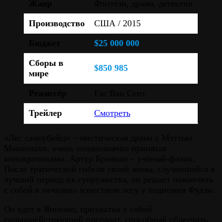
Жанр
Фэнтези, драма, детектив
Производство
США / 2015
Бюджет
$25 000 000
Сборы в
$850 985
мире
Режиссёр
Гас Ван Сент
Трейлер
Смотреть
«Лес самоубийц» – мистическая драма с Мэттью
Макконахи, очень неоднозначно принятая
кинокритиками. Артур Бреннан – учёный-физик.
После трагической гибели своей жены, случившейся в
лучший период их супружества, он решает покончить
с собой в печально известном лесу у подножия Фудзи.
Он едет в Японию, прихватив с собой
сильнодействующий препарат, способный облегчить