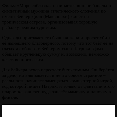
Фильм «Море соблазна» начинается вполне банально –
симпатичный мужчина атлетического сложения по
имени Бейкер Дилл (Макконахи) живёт на
тропическом острове, организовывая хорошую
рыбалку редким туристам.
Однажды приезжает его бывшая жена и просит убить
её нынешнего благоверного, потому что тот бьёт её на
глазах их общего с Бейкером сына Патрика. Дама
обещает кругленькую сумму и, возможно, немножко
качественного секса.
Для Бейкера вечер перестаёт быть томным. Он берётся
за дело, но вляпывается в нечто совсем странное –
реальность начинает замещаться компьютерной игрой,
код которой пишет Патрик, и только от фантазии этого
подростка зависит, куда занесёт мамочку и папочку в
финале.