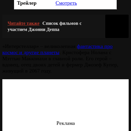
Трейлер
Смотреть
Читайте также
Список фильмов с
участием Джонни Деппа
«Интерстеллар» – великолепная
фантастика про
космос и другие планеты
. Кристофера Нолана с
Мэттью Макконахи в главной роли. Его герой –
вдовец, отец двоих детей и фермер Джозеф Купер,
живущий в 2067 году.
Реклама