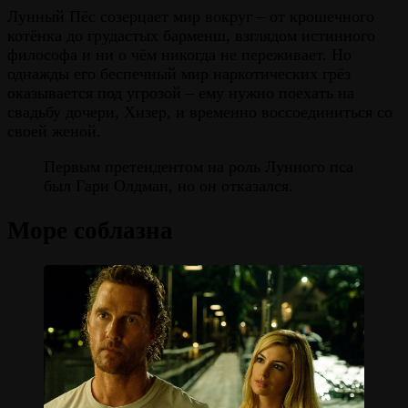
Лунный Пёс созерцает мир вокруг – от крошечного
котёнка до грудастых барменш, взглядом истинного
философа и ни о чём никогда не переживает. Но
однажды его беспечный мир наркотических грёз
оказывается под угрозой – ему нужно поехать на
свадьбу дочери, Хизер, и временно воссоединиться со
своей женой.
Первым претендентом на роль Лунного пса
был Гари Олдман, но он отказался.
Море соблазна