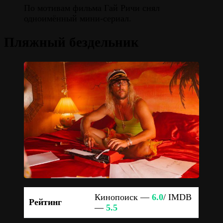
По мотивам фильма Гай Ричи снял
одноимённый мини-сериал.
Пляжный бездельник
Кинопоиск —
6.0
/ IMDB
Рейтинг
—
5.5