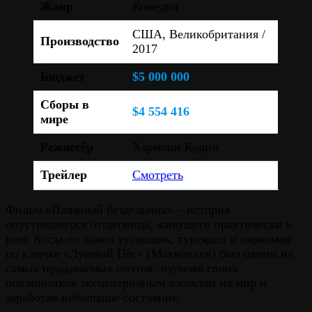
Жанр
Комедия
США, Великобритания /
Производство
2017
Бюджет
$5 000 000
Сборы в
$4 554 416
мире
Режиссёр
Хармони Корин
Трейлер
Смотреть
Фильм «Пляжный бездельник» – история
опустившегося отщепенца, живущего практически в
раю. Когда-то давно тусовщик, тунеядец и наркоман
по кличке «Лунный Пёс» (Макконахи) был одним из
самых продаваемых поэтов, изумляя своих
поклонников эксцентричным взглядом на мир и
заработав небольшое состояние.