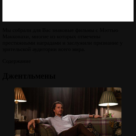
Мы собрали для Вас знаковые фильмы с Мэттью
Макконахи, многие из которых отмечены
престижными наградами и заслужили признание у
зрительской аудитории всего мира.
Содержание
Джентльмены