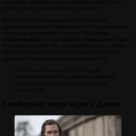
состоянии. И Кенни решил провернуть аферу века –
найти золото в индонезийских джунглях.
Для этого он скооперировался с не слишком
удачливым геологом Майклом Акостой и отправился
на поиски драгоценного металла. После ряда
злоключений им всё же каким-то чудом удалось найти
золотоносную жилу. Но, как выяснилось чуть позже,
мало найти пресловутое золото, надо ещё суметь
доказать, что оно принадлежит именно тебе.
Для съёмок Макконахи существенно
изменил внешность к худшему: набрал вес,
надевал накладную лысину и вставные
кривые зубы.
Свободные люди округа Джонс