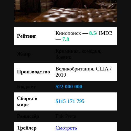
Кинопоиск —
8.5
/ IMDB
Рейтинг
—
7.8
Криминал, комедия,
Жанр
боевик
Великобритания, США /
Производство
2019
Бюджет
$22 000 000
Сборы в
$115 171 795
мире
Режиссёр
Гай Ричи
Трейлер
Смотреть