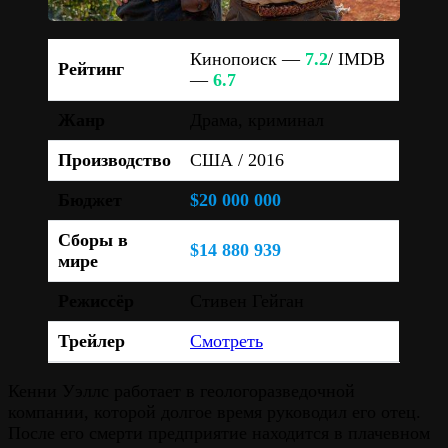
Кинопоиск —
7.2
/ IMDB
Рейтинг
—
6.7
Жанр
Драма, криминал
Производство
США / 2016
Бюджет
$20 000 000
Сборы в
$14 880 939
мире
Режиссёр
Стивен Гейган
Трейлер
Смотреть
Кенни Уэллс работает в геологоразведочной
компании, которой долгое время руководил его отец.
После его смерти предприятие находится в плачевном