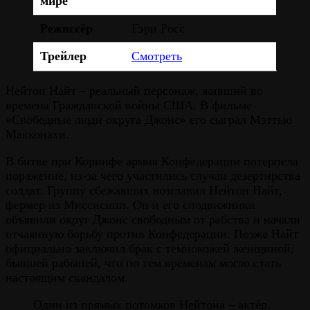
мире
Режиссёр
Гэри Росс
Трейлер
Смотреть
Нейтон Найт – реальный персонаж, живший во
времена Гражданской войны США. В фильме
«Свободные люди округа Джонс» его сыграл Мэттью
Макконахи.
В битве при Коринфе армия Конфедерации потерпела
поражение, из-за чего участились случаи дезертирства
солдат. Группу сбежавших возглавил Нейтон Найт,
фермер из Миссисипи. Он и его сподвижники
объявили округ Джонс свободным от рабства и начали
отчаянную борьбу против Конфедерации. Позже Найт
официально заключил брак с темнокожей женщиной,
бывшей рабыней, что по тем временам могло стать
настоящим скандалом.
Один из прямых потомков Нейтона – актёр.