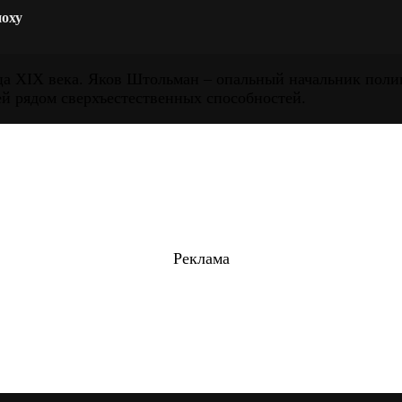
поху
ца XIX века. Яков Штольман – опальный начальник поли
й рядом сверхъестественных способностей.
Реклама