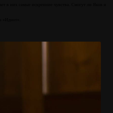
ет в них самые искренние чувства. Смогут ли Яков и
а «Идиот».