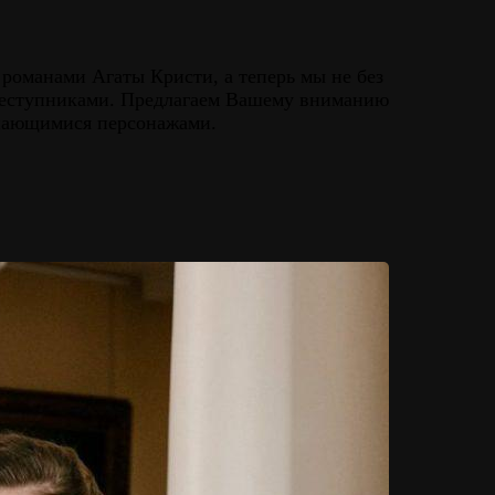
 романами Агаты Кристи, а теперь мы не без
преступниками. Предлагаем Вашему вниманию
инающимися персонажами.