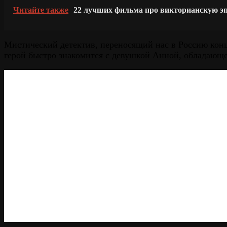
Читайте также
22 лучших фильма про викторианскую э
Мистический детектив, переносящий нас в Россию кон
герой быстро знакомится с девушкой Анной, обладающе