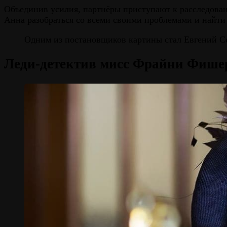
Объединив усилия, партнёры приступают к расследован
Анна разобраться со всеми своими проблемами и найти
Одним из постановщиков картины стал Евгений Се
Леди-детектив мисс Фрайни Фише