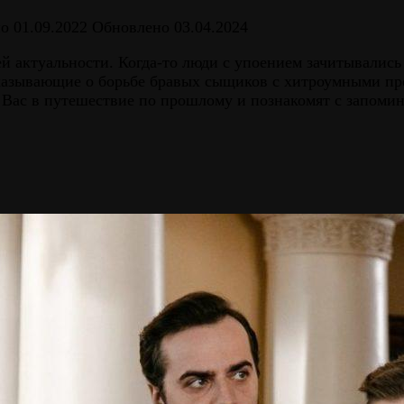
но
01.09.2022
Обновлено
03.04.2024
ей актуальности. Когда-то люди с упоением зачитывались
сказывающие о борьбе бравых сыщиков с хитроумными 
т Вас в путешествие по прошлому и познакомят с запом