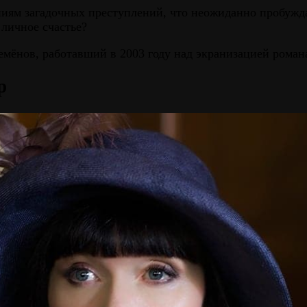
иям загадочных преступлений, что неожиданно пробужда
 личное счастье?
мёнов, работавший в 2003 году над экранизацией роман
р