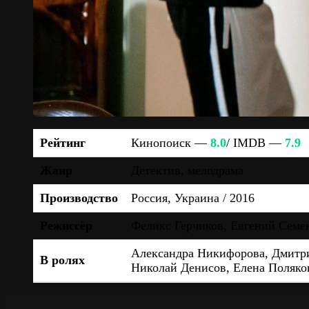
Рейтинг
Кинопоиск —
8.0
/ IMDB —
7.9
Жанр
Детектив, мелодрама
Производство
Россия, Украина / 2016
Режиссёр
Феликс Герчиков, Евгений Семе
Александра Никифорова, Дмитри
В ролях
Николай Денисов, Елена Поляко