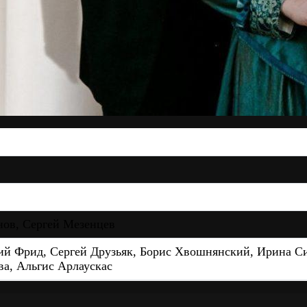
нов, Сергей Мезенцев
й Фрид, Сергей Друзьяк, Борис Хвошнянский, Ирина Си
ва, Альгис Арлаускас