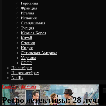
Германия
Франция
Италия
Испания
Скандинавия
Турция
Южная Корея
Китай
Япония
Индия
Латинская Америка
Украина
СССР
По актёрам
По режиссёрам
Netflix
Главная
»
Фильмы
Ретро детективы: 28 луч