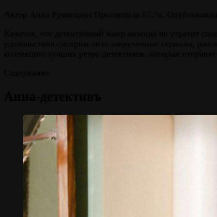
Автор
Анна Румянцева
Просмотров
67.7к.
Опубликова
Кажется, что детективный жанр никогда не утратит сво
удовольствия смотрим лихо закрученные сериалы, рас
коллекцию лучших ретро детективов, которые отправя
Содержание
Анна-детективъ