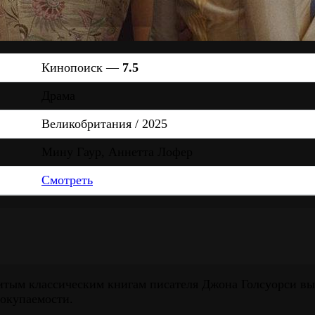
Кинопоиск —
7.5
Драма
Великобритания / 2025
Мину Гаур, Аннетта Лофер
Смотреть
тым классическим книгам писателя Джона Голсуорси выше
 окупаемости.