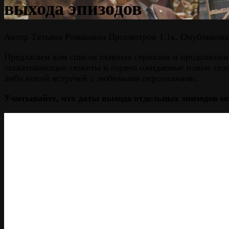
выхода эпизодов
Автор
Татьяна Ромашина
Просмотров
1.1к.
Опубликова
Предлагаем вам список главных сериалов и продолжений
захватывающие сюжеты и горячо ожидаемые новые сезо
либо новой встречей с любимыми персонажами.
Учитывайте, что даты выхода отдельных эпизодов м