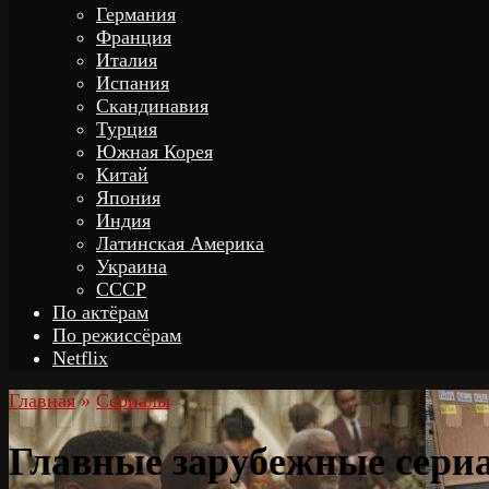
Германия
Франция
Италия
Испания
Скандинавия
Турция
Южная Корея
Китай
Япония
Индия
Латинская Америка
Украина
СССР
По актёрам
По режиссёрам
Netflix
Главная
»
Сериалы
Главные зарубежные сериа