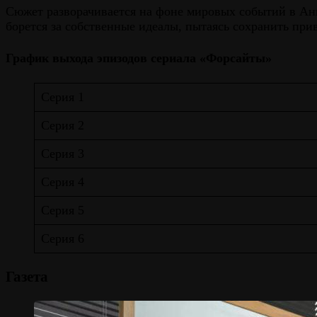
Сюжет разворачивается на фоне мировых событий в Анг
борется за собственные идеалы, пытаясь сохранить при
График выхода эпизодов сериала «Форсайты»
Серия 1
Серия 2
Серия 3
Серия 4
Серия 5
Серия 6
Газета