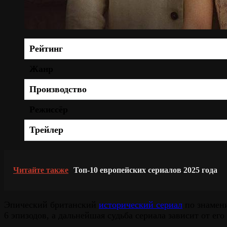
Рейтинг
Жанр
Производство
Режиссёр
Трейлер
Читайте также
Топ-10 европейских сериалов 2025 года
Эпический британский
исторический сериал
по знамени
6 эпизодов, а дальнейшая судьба сериала зависит от его