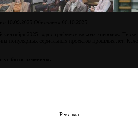
но
10.09.2025
Обновлено
06.10.2025
 сентября 2025 года с графиком выхода эпизодов. Первы
ны популярных сериальных проектов прошлых лет. Кажды
огут быть изменены.
Реклама