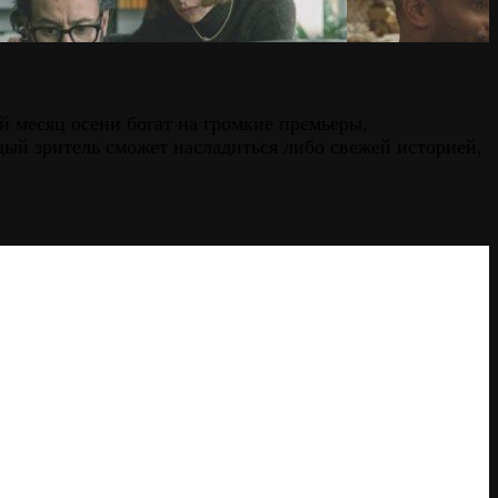
й месяц осени богат на громкие премьеры,
й зритель сможет насладиться либо свежей историей,